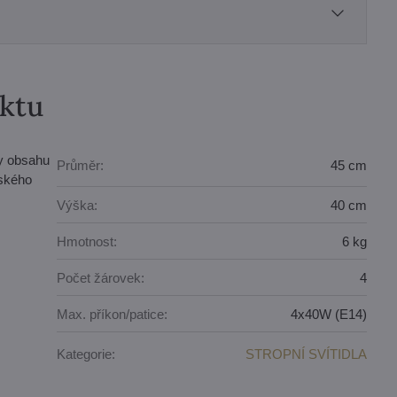
uktu
ky obsahu
Průměr:
45 cm
eského
Výška:
40 cm
Hmotnost:
6 kg
Počet žárovek:
4
Max. příkon/patice:
4x40W (E14)
Kategorie:
STROPNÍ SVÍTIDLA