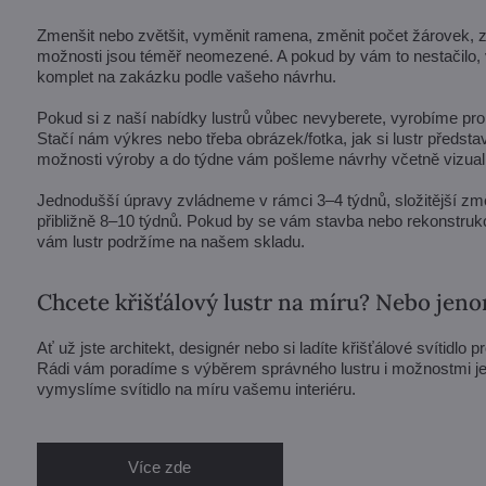
Zmenšit nebo zvětšit, vyměnit ramena, změnit počet žárovek, zkrá
možnosti jsou téměř neomezené. A pokud by vám to nestačilo, v
komplet na zakázku podle vašeho návrhu.
Pokud si z naší nabídky lustrů vůbec nevyberete, vyrobíme pro 
Stačí nám výkres nebo třeba obrázek/fotka, jak si lustr předst
možnosti výroby a do týdne vám pošleme návrhy včetně vizuali
Jednodušší úpravy zvládneme v rámci 3–4 týdnů, složitější zm
přibližně 8–10 týdnů. Pokud by se vám stavba nebo rekonstrukc
vám lustr podržíme na našem skladu.
Chcete křišťálový lustr na míru? Nebo jen
Ať už jste architekt, designér nebo si ladíte křišťálové svítidlo p
Rádi vám poradíme s výběrem správného lustru i možnostmi j
vymyslíme svítidlo na míru vašemu interiéru.
Více zde