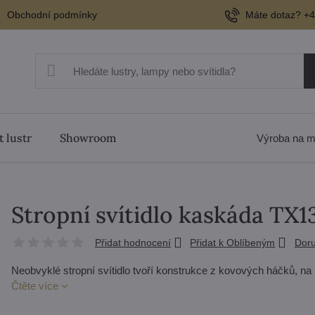
Obchodní podmínky
Máte dotaz? +4
t lustr
Showroom
Výroba na m
Stropní svítidlo kaskáda TX
Přidat hodnocení
Přidat k Oblíbeným
Doru
Neobvyklé stropní svítidlo tvoří konstrukce z kovových háčků, na
Čtěte více