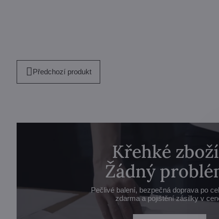
Předchozí produkt
Křehké zboží
Žádný problé
Pečlivé balení, bezpečná doprava po ce
zdarma a pojištění zásilky v cen