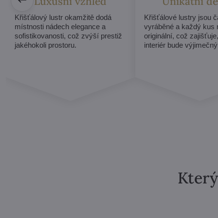
Luxusní vzhled
Unikátní de
Křišťálový lustr okamžitě dodá
Křišťálové lustry jsou 
místnosti nádech elegance a
vyráběné a každý kus 
sofistikovanosti, což zvýší prestiž
originální, což zajišťuje
jakéhokoli prostoru.
interiér bude výjimečný
Který