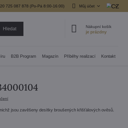
20 725 087 878​ (Po-Pá 8:00-16:00)
Můj účet
Nákupní košík
Hledat
íru
B2B Program
Magazín
Příběhy realizací
Kontakt
134000104
čení
 nichž jsou zavěšeny desítky broušených křišťálových ověsů.