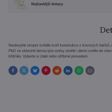
Nejčastější dotazy
Det
Neobvyklé stropní svítidlo tvoří konstrukce z kovových háčků
PbO ve sklovině lámou tyto ověsy umělé i denní světlo do všec
křišťálu. Vyberte si zlaté nebo stříbrné provedení.
Facebook
Twitter
Bluesky
Pinterest
Reddit
LinkedIn
WhatsApp
E-
mail