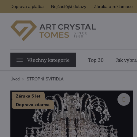
Doprava a platba
Nejčastější dotazy
Záruka a reklamace
Všechny kategorie
Top 30
Jak vybra
Úvod
STROPNÍ SVÍTIDLA
Záruka 5 let
Doprava zdarma