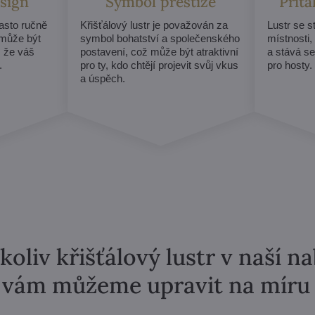
sign
Symbol prestiže
Přit
často ručně
Křišťálový lustr je považován za
Lustr se 
může být
symbol bohatství a společenského
místnosti,
, že váš
postavení, což může být atraktivní
a stává s
.
pro ty, kdo chtějí projevit svůj vkus
pro hosty.
a úspěch.
koliv křišťálový lustr v naší n
vám můžeme upravit na míru