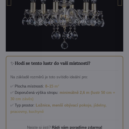
✨
Hodí se tento lustr do vaší místnosti?
Na základě rozměrů je toto svítidlo ideální pro:
✅ Plocha místnosti:
8–15 m²
✅ Doporučená výška stropu:
minimálně 2,6 m (lustr 50 cm +
30 cm závěs)
✅ Typ prostor:
Ložnice, menší obývací pokoje, jídelny,
pracovny, kuchyně
Nejste si jisti?
Rádi vám poradíme zdarma!