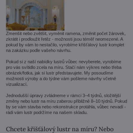
Zmenšit nebo zvětšit, vyměnit ramena, změnit počet žárovek,
zkrátit i prodloužit řetěz - možnosti jsou téměř neomezené. A
pokud by vám to nestačilo, vyrobíme křišťálový lustr komplet
na zakázku podle vašeho návrhu.
Pokud si z naší nabídky lustrů vůbec nevyberete, vyrobíme
pro vás svítidlo zcela na míru. Stačí nám výkres nebo třeba
obrázek/fotka, jak si lustr představujete. My posoudíme
možnosti výroby a do týdne vám pošleme návrhy včetně
vizualizací.
Jednodušší úpravy zvládneme v rámci 3–4 týdnů, složitější
změny nebo lustr na míru zaberou přibližně 8–10 týdnů. Pokud
by se vám stavba nebo rekonstrukce protáhla, vůbec nevadí -
rádi vám lustr podržíme na našem skladu.
Chcete křišťálový lustr na míru? Nebo