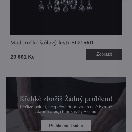
Moderní křišťálový lustr EL217601
Zobrazit
20 601 Kč
Křehké zboží? Žádný problém!
Pečlivé balení, bezpečná doprava po celé Evropě
zdarma a pojištění zásilky v ceně.
Prohlédnout video