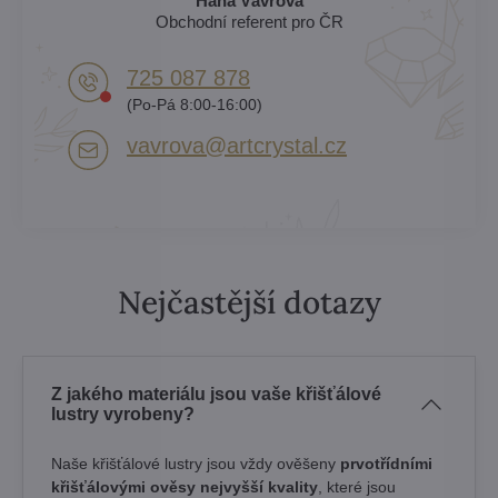
Hana Vávrová
Obchodní referent pro ČR
725 087 878​
(Po-Pá 8:00-16:00)
vavrova​@artcrystal​.cz
Nejčastější dotazy
Z jakého materiálu jsou vaše křišťálové
lustry vyrobeny?
Naše křišťálové lustry jsou vždy ověšeny
prvotřídními
křišťálovými ověsy nejvyšší kvality
, které jsou