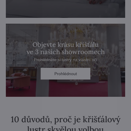
Objevte krásu křišťálu
ve 3 našich showroomech
Prohlédněte si lustry na vlastní oči
Prohlédnout
10 důvodů, proč je křišťálový
lustr skvělou volbou