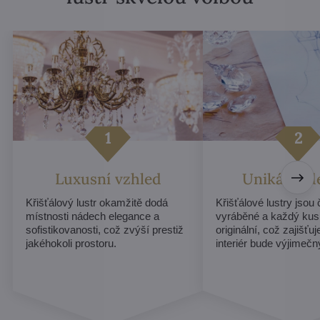
Luxusní vzhled
Unikátní d
Křišťálový lustr okamžitě dodá
Křišťálové lustry jsou
místnosti nádech elegance a
vyráběné a každý kus
sofistikovanosti, což zvýší prestiž
originální, což zajišťu
jakéhokoli prostoru.
interiér bude výjimečn