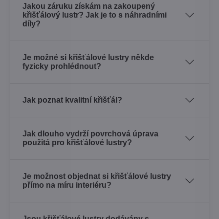
Jakou záruku získám na zakoupený
křišťálový lustr? Jak je to s náhradními
díly?
Je možné si křišťálové lustry někde
fyzicky prohlédnout?
Jak poznat kvalitní křišťál?
Jak dlouho vydrží povrchová úprava
použitá pro křišťálové lustry?
Je možnost objednat si křišťálové lustry
přímo na míru interiéru?
Jsou křišťálové lustry dodávány s