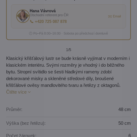
Hana Vávrová
Obchodní referent pro ČR
✉️ Email
📞 +420 725 087 878
🕐 Po–Pá 8:00–16:00 · Sobota po předchozí domluvě
1
/5
Klasický křišťálový lustr se bude krásně vyjímat v moderním i
klasickém interiéru. Svými rozměry je vhodný i do běžného
bytu. Stropní svítidlo se šesti hladkými rameny zdobí
dekorované misky a skleněné středové díly, broušené
křišťálové ověsy mandlovitého tvaru a řetězy z oktagonů.
Čtěte více
Průměr:
48 cm
Výška (bez řetězu):
50 cm
Počet žárovek:
6