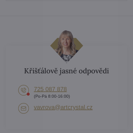
Křišťálově jasné odpovědi
725 087 878​
(Po-Pá 8:00-16:00)
vavrova​@artcrystal​.cz