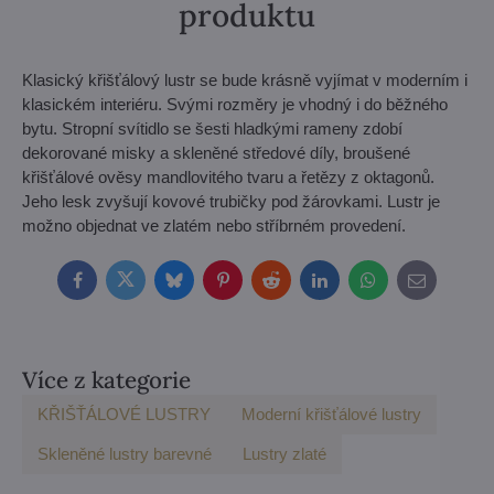
produktu
Klasický křišťálový lustr se bude krásně vyjímat v moderním i
klasickém interiéru. Svými rozměry je vhodný i do běžného
bytu. Stropní svítidlo se šesti hladkými rameny zdobí
dekorované misky a skleněné středové díly, broušené
křišťálové ověsy mandlovitého tvaru a řetězy z oktagonů.
Jeho lesk zvyšují kovové trubičky pod žárovkami. Lustr je
možno objednat ve zlatém nebo stříbrném provedení.
Facebook
Twitter
Bluesky
Pinterest
Reddit
LinkedIn
WhatsApp
E-
mail
Více z kategorie
KŘIŠŤÁLOVÉ LUSTRY
Moderní křišťálové lustry
Skleněné lustry barevné
Lustry zlaté