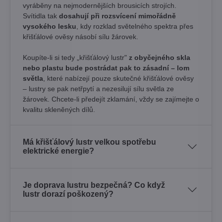
vyráběny na nejmodernějších brousicích strojích.
Svítidla tak
dosahují při rozsvícení mimořádně
vysokého lesku
, kdy rozklad světelného spektra přes
křišťálové ověsy násobí sílu žárovek. ​
Koupíte-li si tedy „křišťálový lustr"
z obyčejného skla
nebo plastu bude postrádat pak to zásadní – lom
světla
, které nabízejí pouze skutečné křišťálové ověsy
– lustry se pak netřpytí a nezesilují sílu světla ze
žárovek. Chcete-li předejít zklamání, vždy se zajímejte o
kvalitu skleněných dílů.
Má křišťálový lustr velkou spotřebu
elektrické energie?
Je doprava lustru bezpečná? Co když
lustr dorazí poškozený?