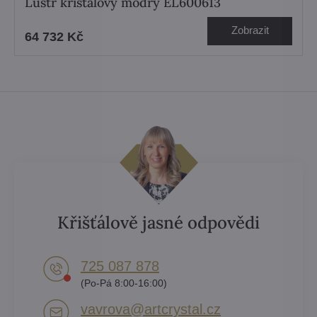
Lustr křišťálový modrý EL600613
Zobrazit
64 732 Kč
Křišťálově jasné odpovědi
725 087 878​
(Po-Pá 8:00-16:00)
vavrova​@artcrystal​.cz