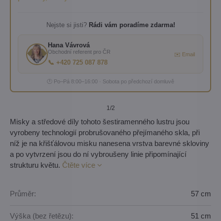
Nejste si jisti?
Rádi vám poradíme zdarma!
Hana Vávrová
Obchodní referent pro ČR
✉️ Email
📞 +420 725 087 878
🕐 Po–Pá 8:00–16:00 · Sobota po předchozí domluvě
1
/2
Misky a středové díly tohoto šestiramenného lustru jsou
vyrobeny technologií probrušovaného přejímaného skla, při
níž je na křišťálovou misku nanesena vrstva barevné skloviny
a po vytvrzení jsou do ní vybroušeny linie připomínající
strukturu květu.
Čtěte více
Průměr:
57 cm
Výška (bez řetězu):
51 cm