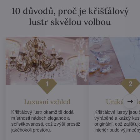
10 důvodů, proč je křišťálový
lustr skvělou volbou
Luxusní vzhled
Unikátní d
Křišťálový lustr okamžitě dodá
Křišťálové lustry jsou
místnosti nádech elegance a
vyráběné a každý kus
sofistikovanosti, což zvýší prestiž
originální, což zajišťu
jakéhokoli prostoru.
interiér bude výjimečn