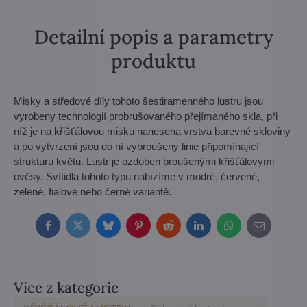
Detailní popis a parametry
produktu
Misky a středové díly tohoto šestiramenného lustru jsou
vyrobeny technologií probrušovaného přejímaného skla, při
níž je na křišťálovou misku nanesena vrstva barevné skloviny
a po vytvrzení jsou do ní vybroušeny linie připomínající
strukturu květu. Lustr je ozdoben broušenými křišťálovými
ověsy. Svítidla tohoto typu nabízíme v modré, červené,
zelené, fialové nebo černé variantě.
Facebook
Twitter
Bluesky
Pinterest
Reddit
LinkedIn
WhatsApp
E-
mail
Více z kategorie