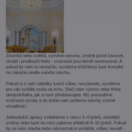
Zmenšit nebo zvětšit, vyměnit ramena, změnit počet žárovek,
zkrátit i prodloužit řetěz - možnosti jsou téměř neomezené. A
pokud by vám to nestačilo, vyrobíme křišťálový lustr komplet
na zakázku podle vašeho návrhu.
Pokud si z naší nabídky lustrů vůbec nevyberete, vyrobíme
pro vás svítidlo zcela na míru. Stačí nám výkres nebo třeba
obrázek/fotka, jak si lustr představujete. My posoudíme
možnosti výroby a do týdne vám pošleme návrhy včetně
vizualizací.
Jednodušší úpravy zvládneme v rámci 3–4 týdnů, složitější
změny nebo lustr na míru zaberou přibližně 8–10 týdnů. Pokud
by se vám stavba nebo rekonstrukce protáhla, vůbec nevadí -