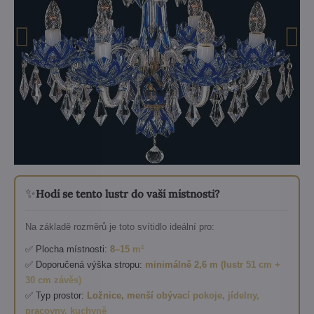
✨
Hodí se tento lustr do vaší místnosti?
Na základě rozměrů je toto svítidlo ideální pro:
✅ Plocha místnosti:
8–15 m²
✅ Doporučená výška stropu:
minimálně 2,6 m (lustr 51 cm +
30 cm závěs)
✅ Typ prostor:
Ložnice, menší obývací pokoje, jídelny,
pracovny, kuchyně