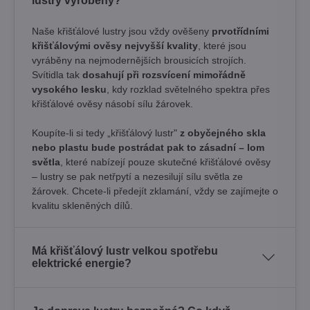
lustry vyrobeny?
Naše křišťálové lustry jsou vždy ověšeny
prvotřídními
křišťálovými ověsy nejvyšší kvality
, které jsou
vyráběny na nejmodernějších brousicích strojích.
Svítidla tak
dosahují při rozsvícení mimořádně
vysokého lesku
, kdy rozklad světelného spektra přes
křišťálové ověsy násobí sílu žárovek. ​
Koupíte-li si tedy „křišťálový lustr"
z obyčejného skla
nebo plastu bude postrádat pak to zásadní – lom
světla
, které nabízejí pouze skutečné křišťálové ověsy
– lustry se pak netřpytí a nezesilují sílu světla ze
žárovek. Chcete-li předejít zklamání, vždy se zajímejte o
kvalitu skleněných dílů.
Má křišťálový lustr velkou spotřebu
elektrické energie?