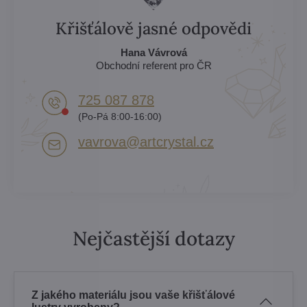
Křišťálově jasné odpovědi
Hana Vávrová
Obchodní referent pro ČR
725 087 878​
(Po-Pá 8:00-16:00)
vavrova​@artcrystal​.cz
Nejčastější dotazy
Z jakého materiálu jsou vaše křišťálové