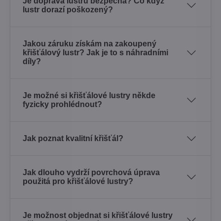
Je doprava lustru bezpečná? Co když
lustr dorazí poškozený?
Jakou záruku získám na zakoupený
křišťálový lustr? Jak je to s náhradními
díly?
Je možné si křišťálové lustry někde
fyzicky prohlédnout?
Jak poznat kvalitní křišťál?
Jak dlouho vydrží povrchová úprava
použitá pro křišťálové lustry?
Je možnost objednat si křišťálové lustry