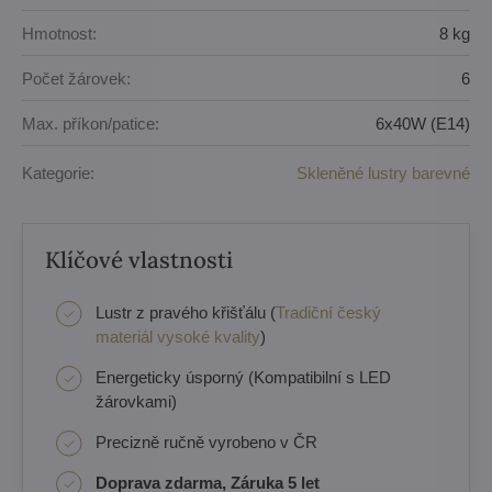
Hmotnost:
8 kg
Počet žárovek:
6
Max. příkon/patice:
6x40W (E14)
Kategorie:
Skleněné lustry barevné
Klíčové vlastnosti
Lustr z pravého křišťálu (
Tradiční český
materiál vysoké kvality
)
Energeticky úsporný (Kompatibilní s LED
žárovkami)
Precizně ručně vyrobeno v ČR
Doprava zdarma, Záruka 5 let