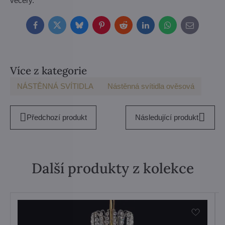
večery.
Facebook
Twitter
Bluesky
Pinterest
Reddit
LinkedIn
WhatsApp
E-
mail
Více z kategorie
NÁSTĚNNÁ SVÍTIDLA
Nástěnná svítidla ověsová
Předchozí produkt
Následující produkt
Další produkty z kolekce