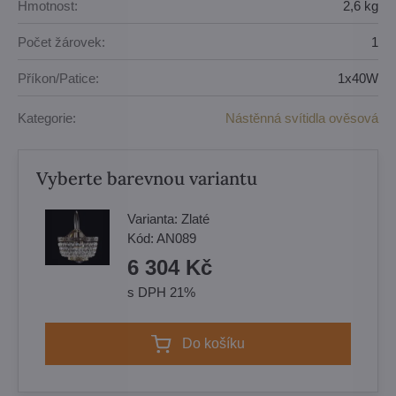
Hmotnost:
2,6 kg
Počet žárovek:
1
Příkon/Patice:
1x40W
Kategorie:
Nástěnná svítidla ověsová
Vyberte barevnou variantu
Varianta:
Zlaté
Kód:
AN089
6 304 Kč
s DPH 21%
Do košíku