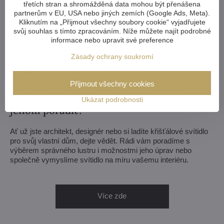
obrázek/fotka, jak si lustr představujete. My posoudíme
třetích stran a shromážděná data mohou být přenášena
možnosti výroby a do týdne vám pošleme návrhy včetně
partnerům v EU, USA nebo jiných zemích (Google Ads, Meta).
Kliknutím na „Přijmout všechny soubory cookie“ vyjadřujete
vizualizací.
svůj souhlas s tímto zpracováním. Níže můžete najít podrobné
informace nebo upravit své preference
Jednodušší úpravy zvládneme v rámci 3–4 týdnů, složitější
změny nebo lustr na míru zaberou přibližně 8–10 týdnů. Pokud
Zásady ochrany soukromí
by se vám stavba nebo rekonstrukce protáhla, vůbec nevadí -
rádi vám lustr podržíme na našem skladu.
Přijmout všechny cookies
Chcete křišťálový lustr na míru? Nebo
Ukázat podrobnosti
jenom poradit?
Ať už jste architekt, designér nebo si ladíte křišťálové svítidlo
pro svůj vlastní dům, dejte vědět. Rádi vám poradíme s
výběrem správného lustru i možnostmi jeho úprav nebo
společně vymyslíme svítidlo na míru vašemu interiéru.
Více zde