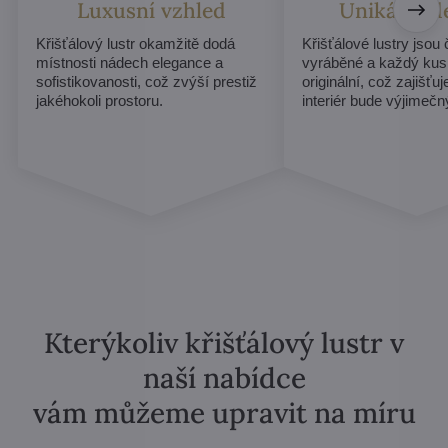
Luxusní vzhled
Unikátní d
Křišťálový lustr okamžitě dodá
Křišťálové lustry jsou
místnosti nádech elegance a
vyráběné a každý kus
sofistikovanosti, což zvýší prestiž
originální, což zajišťu
jakéhokoli prostoru.
interiér bude výjimečn
Kterýkoliv křišťálový lustr v
naší nabídce
vám můžeme upravit na míru