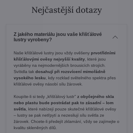
Nejčastější dotazy
Z jakého materiálu jsou vaše křišťálové
lustry vyrobeny?
Naše křišťálové lustry jsou vždy ověšeny
prvotřídními
křišťálovými ověsy nejvyšší kvality
, které jsou
vyráběny na nejmodernějších brousicích strojích.
Svítidla tak
dosahují při rozsvícení mimořádně
vysokého lesku
, kdy rozklad světelného spektra přes
křišťálové ověsy násobí sílu žárovek. ​
Koupíte-li si tedy „křišťálový lustr"
z obyčejného skla
nebo plastu bude postrádat pak to zásadní – lom
světla
, které nabízejí pouze skutečné křišťálové ověsy
– lustry se pak netřpytí a nezesilují sílu světla ze
žárovek. Chcete-li předejít zklamání, vždy se zajímejte o
kvalitu skleněných dílů.