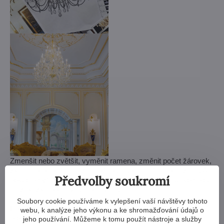
Zmenšit nebo zvětšit, vyměnit ramena, změnit počet žárovek,
zkrátit i prodloužit řetěz - možnosti jsou téměř neomezené. A
Předvolby soukromí
pokud by vám to nestačilo, vyrobíme křišťálový lustr komplet
na zakázku podle vašeho návrhu.
Soubory cookie používáme k vylepšení vaší návštěvy tohoto
Pokud si z naší nabídky lustrů vůbec nevyberete, vyrobíme
webu, k analýze jeho výkonu a ke shromažďování údajů o
pro vás svítidlo zcela na míru. Stačí nám výkres nebo třeba
jeho používání. Můžeme k tomu použít nástroje a služby