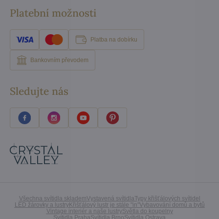
Platební možnosti
Platba na dobírku
Bankovním převodem
Sledujte nás
Všechna svítidla skladem
Vystavená svítidla
Typy křišťálových svítidel
LED žárovky a lustry
Křišťálový lustr je stále "in"
Vybavování domů a bytů
Vintage interiér a naše lustry
Světla do koupelny
Svítidla Praha
Svítidla Brno
Svítidla Ostrava