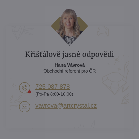
Křišťálově jasné odpovědi
Hana Vávrová
Obchodní referent pro ČR
725 087 878​
(Po-Pá 8:00-16:00)
vavrova​@artcrystal​.cz