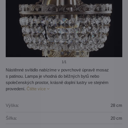
1
/1
Nástěnné svítidlo nabízíme v povrchové úpravě mosaz
s patinou. Lampa je vhodná do běžných bytů nebo
společenských prostor, krásně doplní lustry ve stejném
provedení.
Čtěte více
Výška:
28 cm
Šířka:
20 cm