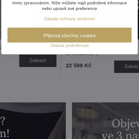
tímto zpracováním. Níže můžete najít podrobné informace
nebo upravit své preference
Zásady ochrany soukromí
Přijmout všechny cookies
Ukázat podrobnosti
 lampa ES850501KPT
Mosazné nástěnné svítidlo
EN852301PT
Zobrazit
22 589 Kč
Zobrazi
?
Objev
m!
ve 3 n