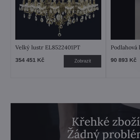
Velký lustr EL8522401PT
Podlahová
354 451 Kč
90 893 Kč
Zobrazit
Křehké zboží
Žádný problé