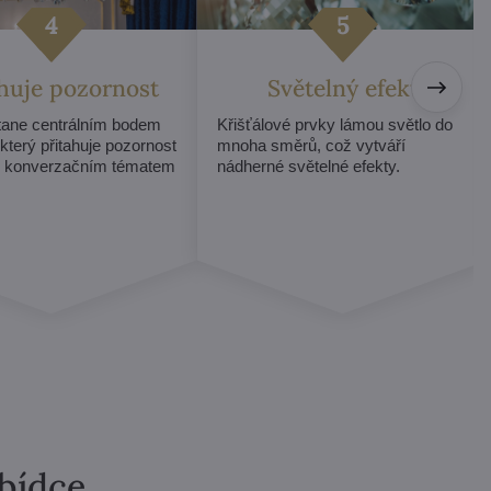
ahuje pozornost
Světelný efekt
stane centrálním bodem
Křišťálové prvky lámou světlo do
 který přitahuje pozornost
mnoha směrů, což vytváří
e konverzačním tématem
nádherné světelné efekty.
abídce