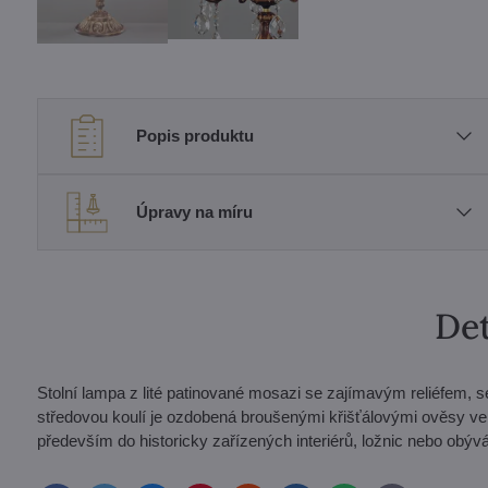
Popis produktu
Úpravy na míru
Det
Stolní lampa z lité patinované mosazi se zajímavým reliéfem,
středovou koulí je ozdobená broušenými křišťálovými ověsy ve
především do historicky zařízených interiérů, ložnic nebo obýv