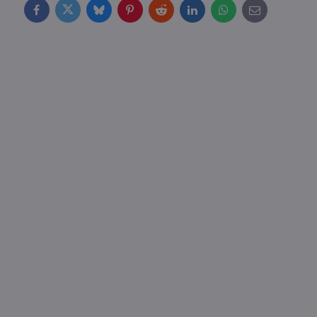
Facebook
Twitter
Bluesky
Pinterest
Reddit
LinkedIn
WhatsApp
E-
mail