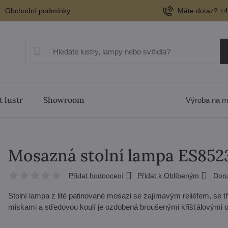
Obchodní podmínky
Máte dotaz? +4
t lustr
Showroom
Výroba na m
Mosazná stolní lampa ES852
Přidat hodnocení
Přidat k Oblíbeným
Doru
Stolní lampa z lité patinované mosazi se zajímavým reliéfem, s
miskami a středovou koulí je ozdobená broušenými křišťálovými 