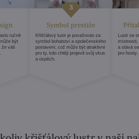
sign
Symbol prestiže
Přit
často ručně
Křišťálový lustr je považován za
Lustr se 
může být
symbol bohatství a společenského
místnosti,
, že váš
postavení, což může být atraktivní
a stává s
.
pro ty, kdo chtějí projevit svůj vkus
pro hosty.
a úspěch.
koliv křišťálový lustr v naší n