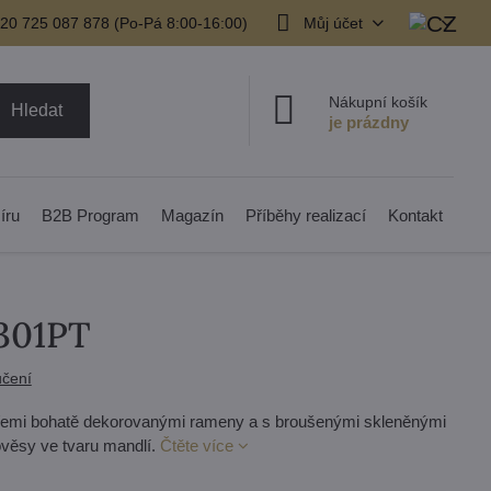
20 725 087 878​ (Po-Pá 8:00-16:00)
Můj účet
Nákupní košík
Hledat
íru
B2B Program
Magazín
Příběhy realizací
Kontakt
301PT
čení
e třemi bohatě dekorovanými rameny a s broušenými skleněnými
ověsy ve tvaru mandlí.
Čtěte více