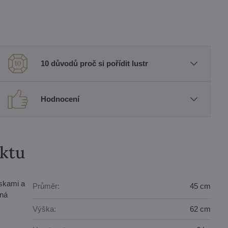
10 důvodů proč si pořídit lustr
Hodnocení
uktu
iskami a
Průměr:
45 cm
dná
Výška:
62 cm