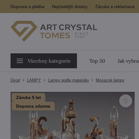
Doprava a platba
Nejčastější dotazy
Záruka a reklamace
Všechny kategorie
Top 30
Jak vybra
Úvod
LAMPY
Lampy podle materiálu
Mosazné lampy
Záruka 5 let
Doprava zdarma