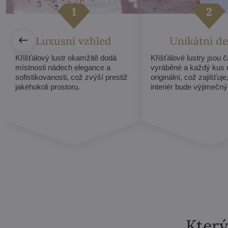
Luxusní vzhled
Unikátní de
Křišťálový lustr okamžitě dodá
Křišťálové lustry jsou 
místnosti nádech elegance a
vyráběné a každý kus 
sofistikovanosti, což zvýší prestiž
originální, což zajišťuje
jakéhokoli prostoru.
interiér bude výjimečný
Který