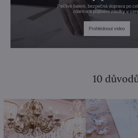
Pečlivé balení, bezpečná doprava po ce
zdarma a pojištění zásilky v cen
Prohlédnout video
10 důvodů