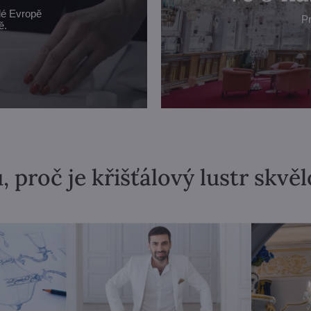
lé Evropě
Pr
ě.
, proč je křišťálový lustr skvě