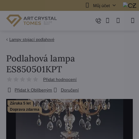
Můj účet
Lampy stojací podlahové
Podlahová lampa
ES850501KPT
Přidat hodnocení
Přidat k Oblíbeným
Doručení
Záruka 5 let
Doprava zdarma