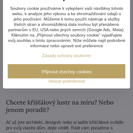
Zmenšit nebo zvětšit, vyměnit ramena, změnit počet žárovek,
Soubory cookie používáme k vylepšení vaší návštěvy tohoto
zkrátit i prodloužit řetěz - možnosti jsou téměř neomezené. A
webu, k analýze jeho výkonu a ke shromažďování údajů o
pokud by vám to nestačilo, vyrobíme křišťálový lustr komplet
jeho používání. Můžeme k tomu použít nástroje a služby
na zakázku podle vašeho návrhu.
třetích stran a shromážděná data mohou být přenášena
partnerům v EU, USA nebo jiných zemích (Google Ads, Meta).
Pokud si z naší nabídky lustrů vůbec nevyberete, vyrobíme
Kliknutím na „Přijmout všechny soubory cookie“ vyjadřujete
pro vás svítidlo zcela na míru. Stačí nám výkres nebo třeba
svůj souhlas s tímto zpracováním. Níže můžete najít podrobné
informace nebo upravit své preference
obrázek/fotka, jak si lustr představujete. My posoudíme
možnosti výroby a do týdne vám pošleme návrhy včetně
Zásady ochrany soukromí
vizualizací.
Jednodušší úpravy zvládneme v rámci 3–4 týdnů, složitější
Přijmout všechny cookies
změny nebo lustr na míru zaberou přibližně 8–10 týdnů. Pokud
by se vám stavba nebo rekonstrukce protáhla, vůbec nevadí -
Ukázat podrobnosti
rádi vám lustr podržíme na našem skladu.
Chcete křišťálový lustr na míru? Nebo
jenom poradit?
Ať už jste architekt, designér nebo si ladíte křišťálové svítidlo
pro svůj vlastní dům, dejte vědět. Rádi vám poradíme s