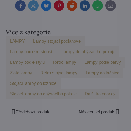
Facebook
Twitter
Bluesky
Pinterest
Reddit
LinkedIn
WhatsApp
E-
mail
Více z kategorie
LAMPY
Lampy stojací podlahové
Lampy podle místnosti
Lampy do obývacího pokoje
Lampy podle stylu
Retro lampy
Lampy podle barvy
Zlaté lampy
Retro stojací lampy
Lampy do ložnice
Stojací lampy do ložnice
Stojací lampy do obývacího pokoje
Další kategorie
Předchozí produkt
Následující produkt