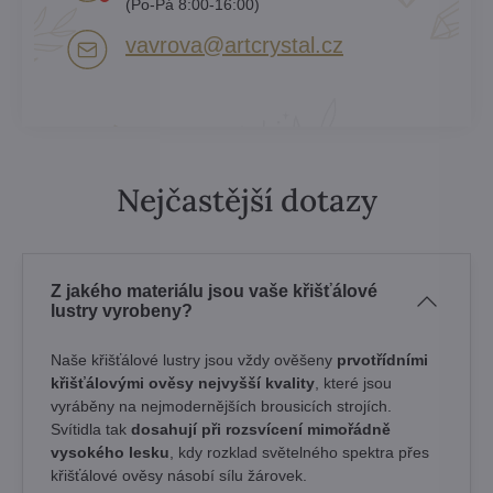
(Po-Pá 8:00-16:00)
vavrova​@artcrystal​.cz
Nejčastější dotazy
Z jakého materiálu jsou vaše křišťálové
lustry vyrobeny?
Naše křišťálové lustry jsou vždy ověšeny
prvotřídními
křišťálovými ověsy nejvyšší kvality
, které jsou
vyráběny na nejmodernějších brousicích strojích.
Svítidla tak
dosahují při rozsvícení mimořádně
vysokého lesku
, kdy rozklad světelného spektra přes
křišťálové ověsy násobí sílu žárovek. ​