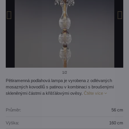
1
/2
Pětiramenná podlahová lampa je vyrobena z odlévaných
mosazných kovodílů s patinou v kombinaci s broušenými
skleněnými částmi a křišťálovými ověsy.
Čtěte více
Průměr:
56 cm
Výška:
160 cm