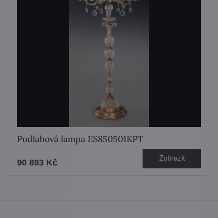
Podlahová lampa ES850501KPT
Zobrazit
90 893 Kč