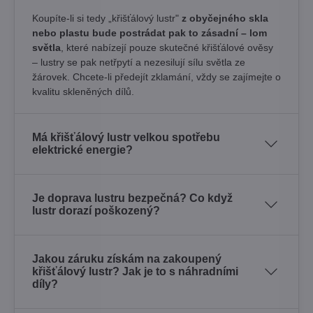
Koupíte-li si tedy „křišťálový lustr"
z obyčejného skla
nebo plastu bude postrádat pak to zásadní – lom
světla
, které nabízejí pouze skutečné křišťálové ověsy
– lustry se pak netřpytí a nezesilují sílu světla ze
žárovek. Chcete-li předejít zklamání, vždy se zajímejte o
kvalitu skleněných dílů.
Má křišťálový lustr velkou spotřebu
elektrické energie?
Je doprava lustru bezpečná? Co když
lustr dorazí poškozený?
Jakou záruku získám na zakoupený
křišťálový lustr? Jak je to s náhradními
díly?