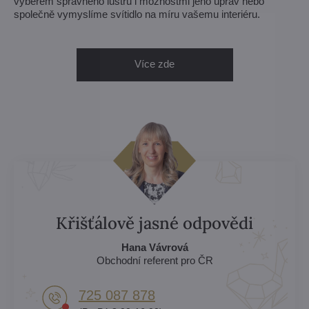
výběrem správného lustru i možnostmi jeho úprav nebo
společně vymyslíme svítidlo na míru vašemu interiéru.
Více zde
Křišťálově jasné odpovědi
Hana Vávrová
Obchodní referent pro ČR
725 087 878​