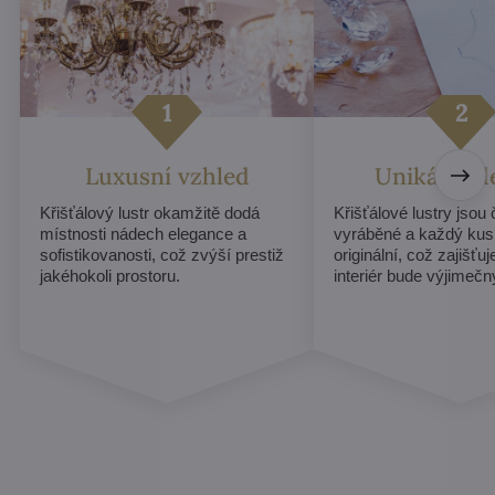
Luxusní vzhled
Unikátní d
Křišťálový lustr okamžitě dodá
Křišťálové lustry jsou
místnosti nádech elegance a
vyráběné a každý kus
sofistikovanosti, což zvýší prestiž
originální, což zajišťu
jakéhokoli prostoru.
interiér bude výjimečn