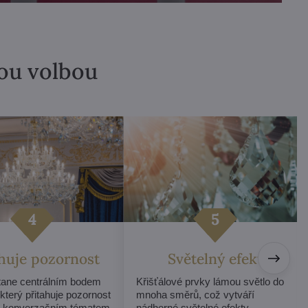
lou volbou
ahuje pozornost
Světelný efekt
stane centrálním bodem
Křišťálové prvky lámou světlo do
 který přitahuje pozornost
mnoha směrů, což vytváří
e konverzačním tématem
nádherné světelné efekty.