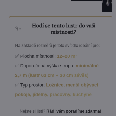
Hodí se tento lustr do vaší
✨
místnosti?
Na základě rozměrů je toto svítidlo ideální pro:
✅ Plocha místnosti:
12–20 m²
✅ Doporučená výška stropu:
minimálně
2,7 m (lustr 63 cm + 30 cm závěs)
✅ Typ prostor:
Ložnice, menší obývací
pokoje, jídelny, pracovny, kuchyně
Nejste si jisti?
Rádi vám poradíme zdarma!