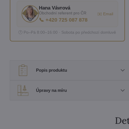
Hana Vávrová
Obchodní referent pro ČR
✉️ Email
📞 +420 725 087 878
🕐 Po–Pá 8:00–16:00 · Sobota po předchozí domluvě
Popis produktu
Úpravy na míru
Det