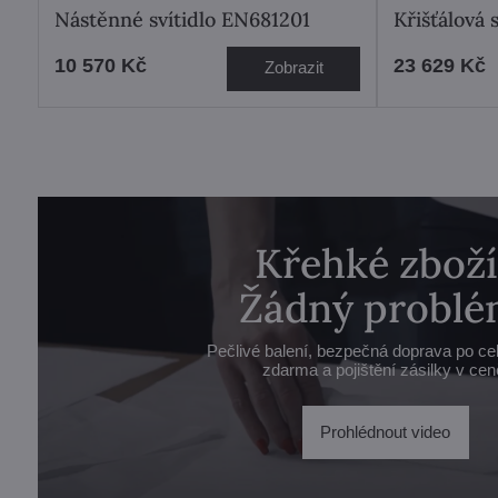
Nástěnné svítidlo EN681201
Křišťálová
10 570 Kč
23 629 Kč
Zobrazit
Křehké zboží
Žádný problé
Pečlivé balení, bezpečná doprava po ce
zdarma a pojištění zásilky v cen
Prohlédnout video