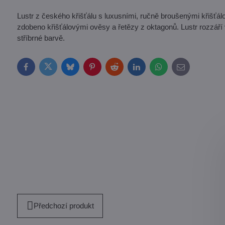
Lustr z českého křišťálu s luxusními, ručně broušenými křišťál
zdobeno křišťálovými ověsy a řetězy z oktagonů. Lustr rozzáří vá
stříbrné barvě.
Facebook
Twitter
Bluesky
Pinterest
Reddit
LinkedIn
WhatsApp
E-
mail
Předchozí produkt