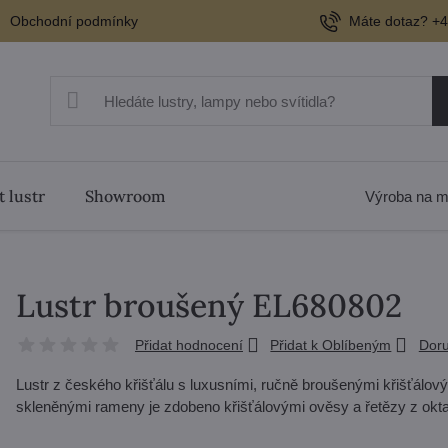
Obchodní podmínky
Máte dotaz? +4
t lustr
Showroom
Výroba na m
Lustr broušený EL680802
Přidat hodnocení
Přidat k Oblíbeným
Doru
Lustr z českého křišťálu s luxusními, ručně broušenými křišťálový
skleněnými rameny je zdobeno křišťálovými ověsy a řetězy z okt