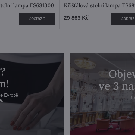
 stolní lampa ES681300
Křišťálová stolní lampa ES68
29 863 Kč
Zobrazit
Zobrazi
?
Objev
m!
ve 3 n
lé Evropě
Pr
ě.