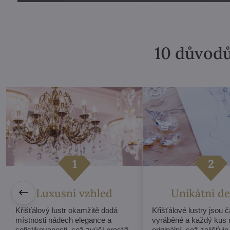
10 důvodů
Luxusní vzhled
Unikátní de
Křišťálový lustr okamžitě dodá
Křišťálové lustry jsou 
místnosti nádech elegance a
vyráběné a každý kus 
sofistikovanosti, což zvýší prestiž
originální, což zajišťuje