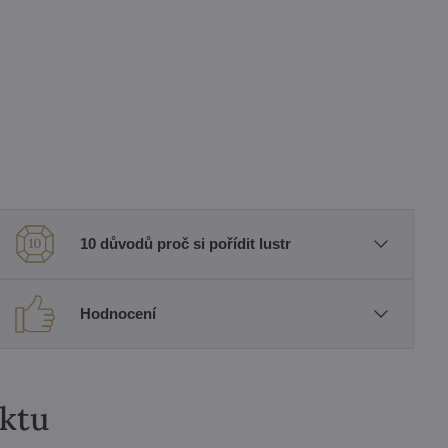
10 důvodů proč si pořídit lustr
Hodnocení
uktu