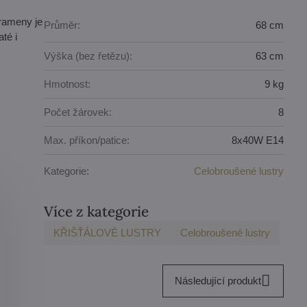
 rameny je
Průměr:
68 cm
té i
Výška (bez řetězu):
63 cm
Hmotnost:
9 kg
Počet žárovek:
8
Max. příkon/patice:
8x40W E14
Kategorie:
Celobroušené lustry
Více z kategorie
KŘIŠŤÁLOVÉ LUSTRY
Celobroušené lustry
Následující produkt