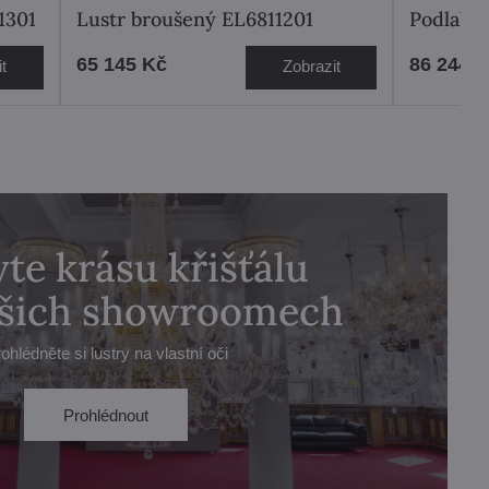
1301
Lustr broušený EL6811201
Podlaho
65 145 Kč
86 244 
t
Zobrazit
te krásu křišťálu
ašich showroomech
ohlédněte si lustry na vlastní oči
Prohlédnout