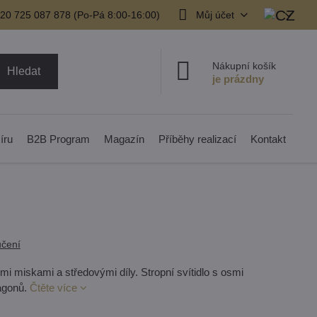
20 725 087 878​ (Po-Pá 8:00-16:00)
Můj účet
Nákupní košík
Hledat
íru
B2B Program
Magazín
Příběhy realizací
Kontakt
čení
mi miskami a středovými díly. Stropní svítidlo s osmi
agonů.
Čtěte více