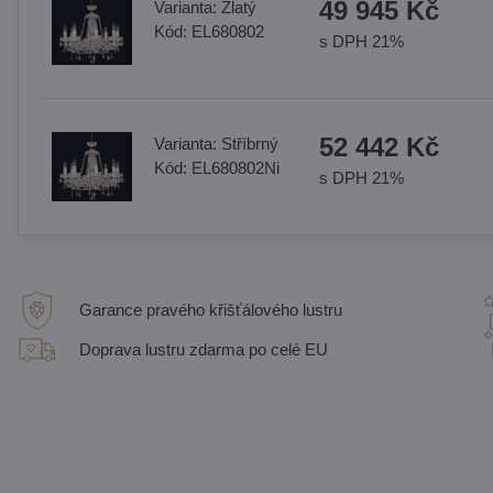
49 945 Kč
Varianta:
Zlatý
Kód:
EL680802
s DPH 21%
52 442 Kč
Varianta:
Stříbrný
Kód:
EL680802Ni
s DPH 21%
Garance pravého křišťálového lustru
Doprava lustru zdarma po celé EU