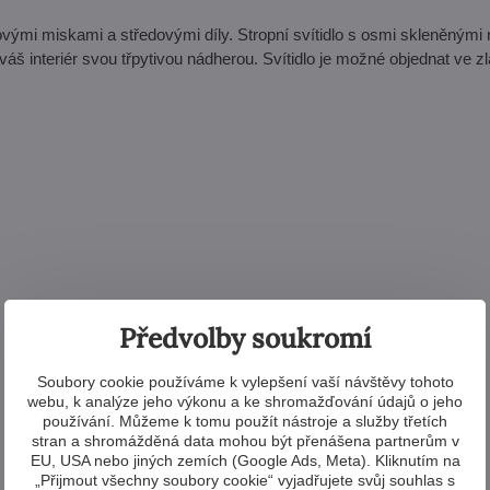
ovými miskami a středovými díly. Stropní svítidlo s osmi skleněnými
š interiér svou třpytivou nádherou. Svítidlo je možné objednat ve zla
Předvolby soukromí
Soubory cookie používáme k vylepšení vaší návštěvy tohoto
webu, k analýze jeho výkonu a ke shromažďování údajů o jeho
používání. Můžeme k tomu použít nástroje a služby třetích
stran a shromážděná data mohou být přenášena partnerům v
EU, USA nebo jiných zemích (Google Ads, Meta). Kliknutím na
„Přijmout všechny soubory cookie“ vyjadřujete svůj souhlas s