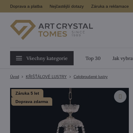
Doprava a platba
Nejčastější dotazy
Záruka a reklamace
Všechny kategorie
Top 30
Jak vybra
Úvod
KŘIŠŤÁLOVÉ LUSTRY
Celobroušené lustry
Záruka 5 let
Doprava zdarma