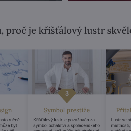
, proč je křišťálový lustr skvě
sign
Symbol prestiže
Přit
často ručně
Křišťálový lustr je považován za
Lustr se 
může být
symbol bohatství a společenského
místnosti,
, že váš
postavení, což může být atraktivní
a stává s