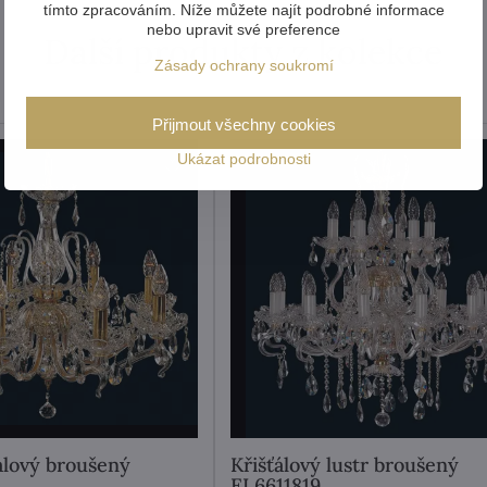
tímto zpracováním. Níže můžete najít podrobné informace
nebo upravit své preference
Další produkty z kolekce
Zásady ochrany soukromí
Přijmout všechny cookies
Ukázat podrobnosti
ťálový broušený
Křišťálový lustr broušený
EL6611819