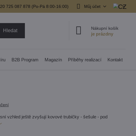
20 725 087 878​ (Po-Pá 8:00-16:00)
Můj účet
Nákupní košík
Hledat
íru
B2B Program
Magazín
Příběhy realizací
Kontakt
čení
ní vzhled ještě zvyšují kovové trubičky - šešule - pod