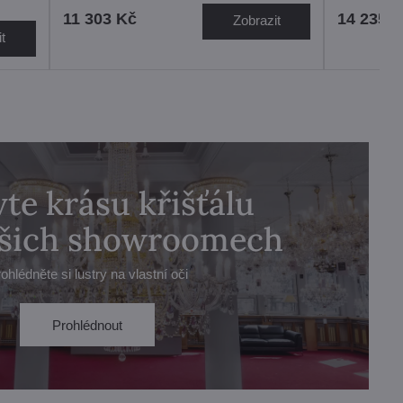
11 303 Kč
14 235 
Zobrazit
t
te krásu křišťálu
ašich showroomech
ohlédněte si lustry na vlastní oči
Prohlédnout