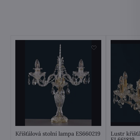
Křišťálová stolní lampa ES660219
Lustr křiš
EL661819