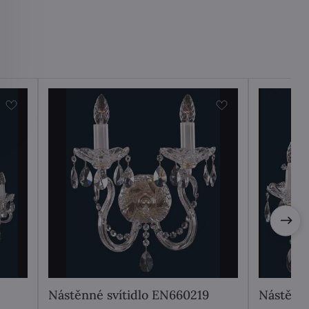
Nástěnné svítidlo EN660219
Nástěnné