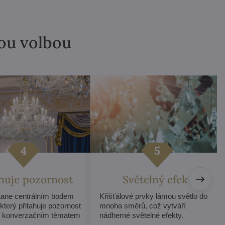
lou volbou
ahuje pozornost
Světelný efekt
stane centrálním bodem
Křišťálové prvky lámou světlo do
 který přitahuje pozornost
mnoha směrů, což vytváří
e konverzačním tématem
nádherné světelné efekty.