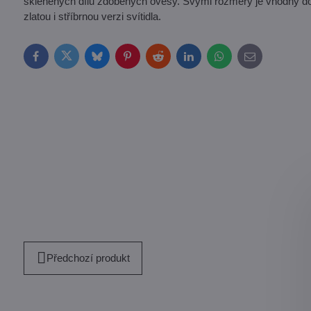
skleněných dílů zdobených ověsy. Svými rozměry je vhodný d
zlatou i stříbrnou verzi svítidla.
Facebook
Twitter
Bluesky
Pinterest
Reddit
LinkedIn
WhatsApp
E-
mail
Předchozí produkt