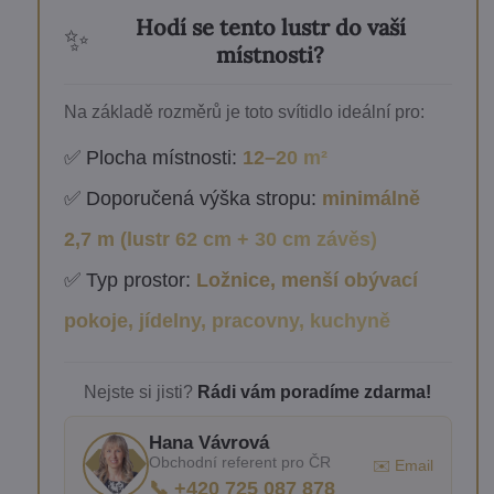
Hodí se tento lustr do vaší
✨
místnosti?
Na základě rozměrů je toto svítidlo ideální pro:
✅ Plocha místnosti:
12–20 m²
✅ Doporučená výška stropu:
minimálně
2,7 m (lustr 62 cm + 30 cm závěs)
✅ Typ prostor:
Ložnice, menší obývací
pokoje, jídelny, pracovny, kuchyně
Nejste si jisti?
Rádi vám poradíme zdarma!
Hana Vávrová
Obchodní referent pro ČR
✉️ Email
📞 +420 725 087 878