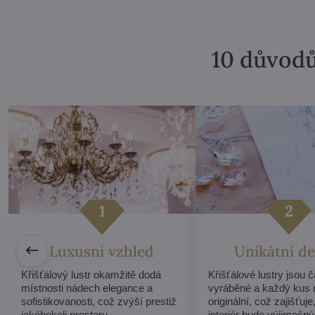
10 důvodů
Luxusní vzhled
Unikátní de
Křišťálový lustr okamžitě dodá
Křišťálové lustry jsou 
místnosti nádech elegance a
vyráběné a každý kus 
sofistikovanosti, což zvýší prestiž
originální, což zajišťuje
jakéhokoli prostoru.
interiér bude výjimečný