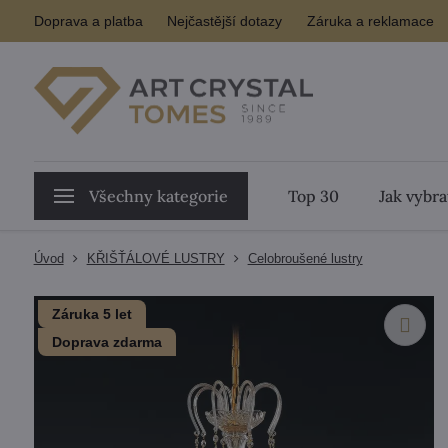
Doprava a platba
Nejčastější dotazy
Záruka a reklamace
Všechny kategorie
Top 30
Jak vybra
Úvod
KŘIŠŤÁLOVÉ LUSTRY
Celobroušené lustry
Záruka 5 let
Doprava zdarma