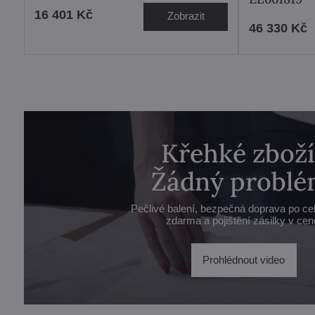
16 401 Kč
Zobrazit
46 330 Kč
Křehké zboží
Žádný problé
Pečlivé balení, bezpečná doprava po ce
zdarma a pojištění zásilky v cen
Prohlédnout video