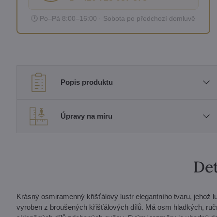
🕐 Po–Pá 8:00–16:00 · Sobota po předchozí domluvě
Popis produktu
Úpravy na míru
Det
Krásný osmiramenný křišťálový lustr elegantního tvaru, jehož lu
vyroben z broušených křišťálových dílů. Má osm hladkých, ru