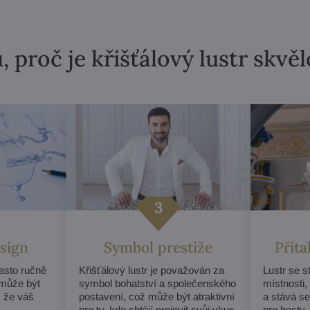
, proč je křišťálový lustr skvě
sign
Symbol prestiže
Přit
často ručně
Křišťálový lustr je považován za
Lustr se 
může být
symbol bohatství a společenského
místnosti,
, že váš
postavení, což může být atraktivní
a stává s
.
pro ty, kdo chtějí projevit svůj vkus
pro hosty.