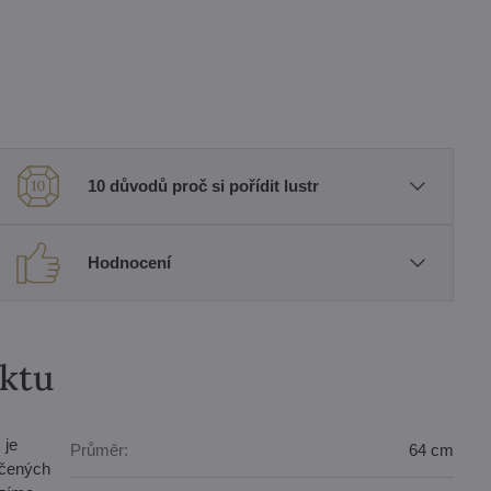
10 důvodů proč si pořídit lustr
Hodnocení
uktu
 je
Průměr:
64 cm
áčených