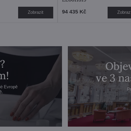
94 435 Kč
Zobrazit
Zobrazi
?
Objev
m!
ve 3 n
lé Evropě
Pr
ě.