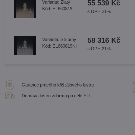
55 539 Kč
Varianta:
Zlatý
Kód:
EL660819
s DPH 21%
58 316 Kč
Varianta:
Stříbrný
Kód:
EL660819Ni
s DPH 21%
Garance pravého křišťálového lustru
Doprava lustru zdarma po celé EU