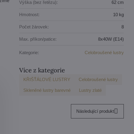
ízíme
Výška (bez řetězu):
62 cm
Hmotnost:
10 kg
Počet žárovek:
8
Max. příkon/patice:
8x40W (E14)
Kategorie:
Celobroušené lustry
Více z kategorie
KŘIŠŤÁLOVÉ LUSTRY
Celobroušené lustry
Skleněné lustry barevné
Lustry zlaté
Následující produkt