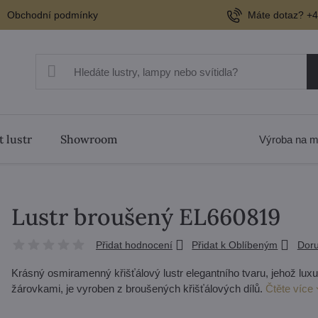
Obchodní podmínky
Máte dotaz? +4
t lustr
Showroom
Výroba na m
Lustr broušený EL660819
Přidat hodnocení
Přidat k Oblíbeným
Doru
Krásný osmiramenný křišťálový lustr elegantního tvaru, jehož luxus
žárovkami, je vyroben z broušených křišťálových dílů.
Čtěte více