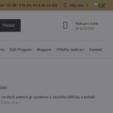
20 725 087 878​ (Po-Pá 8:00-16:00)
Můj účet
Nákupní košík
Hledat
íru
B2B Program
Magazín
Příběhy realizací
Kontakt
čení
y ve třech patrech je vyrobeno z českého křišťálu a bohatě
.
Čtěte více