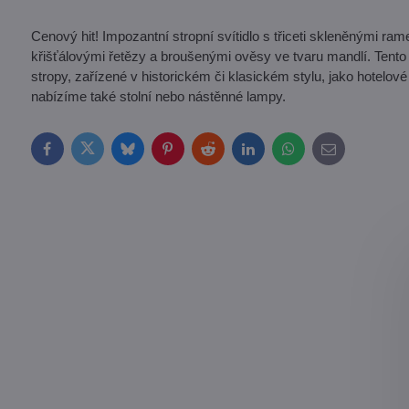
Cenový hit! Impozantní stropní svítidlo s třiceti skleněnými r
křišťálovými řetězy a broušenými ověsy ve tvaru mandlí. Tento
stropy, zařízené v historickém či klasickém stylu, jako hotelov
nabízíme také stolní nebo nástěnné lampy.
Facebook
Twitter
Bluesky
Pinterest
Reddit
LinkedIn
WhatsApp
E-
mail