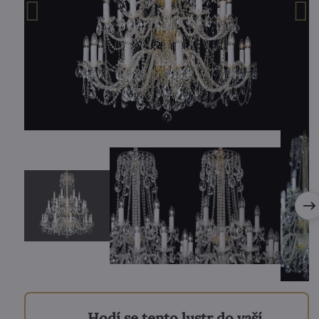
Hodí se tento lustr do vaší