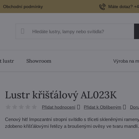
Obchodní podmínky
Máte dotaz? +4
t lustr
Showroom
Výroba na m
Lustr křišťálový AL023K
Přidat hodnocení
Přidat k Oblíbeným
Doru
Cenový hit! Impozantní stropní svítidlo s třiceti skleněnými ramen
zdobeno křišťálovými řetězy a broušenými ověsy ve tvaru mandlí