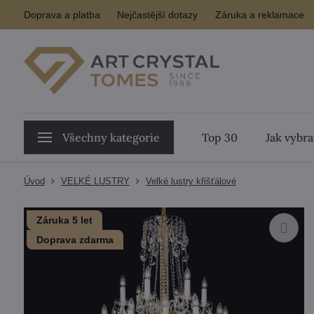
Doprava a platba
Nejčastější dotazy
Záruka a reklamace
Všechny kategorie
Top 30
Jak vybra
Úvod
VELKÉ LUSTRY
Velké lustry křišťálové
Záruka 5 let
Doprava zdarma