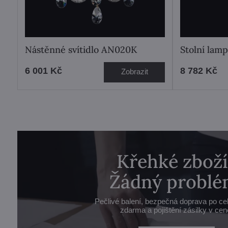
Nástěnné svítidlo AN020K
Stolní lam
6 001 Kč
8 782 Kč
Zobrazit
Křehké zboží
Žádný problé
Pečlivé balení, bezpečná doprava po ce
zdarma a pojištění zásilky v cen