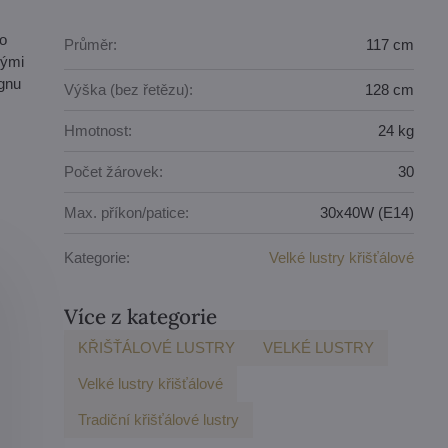
no
Průměr:
117 cm
kými
ignu
Výška (bez řetězu):
128 cm
Hmotnost:
24 kg
Počet žárovek:
30
Max. příkon/patice:
30x40W (E14)
Kategorie:
Velké lustry křišťálové
Více z kategorie
KŘIŠŤÁLOVÉ LUSTRY
VELKÉ LUSTRY
Velké lustry křišťálové
Tradiční křišťálové lustry