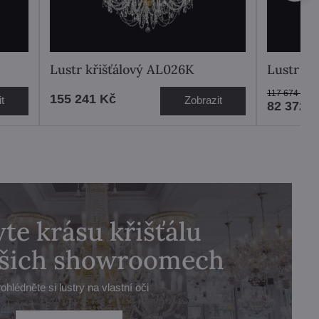
Lustr křišťálový AL026K
Lustr kř
117 674 Kč
155 241 Kč
t
Zobrazit
82 372 
te krásu křišťálu
ašich showroomech
ohlédněte si lustry na vlastní oči