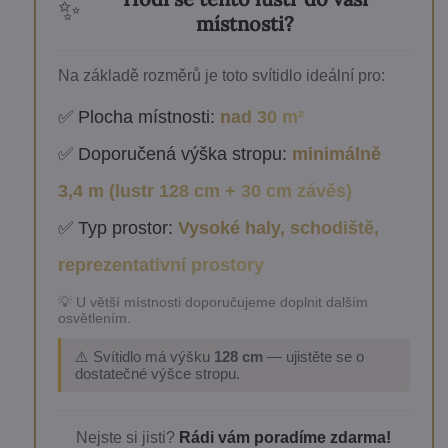
✨
místnosti?
Na základě rozměrů je toto svítidlo ideální pro:
✅ Plocha místnosti:
nad 30 m²
✅ Doporučená výška stropu:
minimálně
3,4 m (lustr 128 cm + 30 cm závěs)
✅ Typ prostor:
Vysoké haly, schodiště,
reprezentativní prostory
💡 U větší místnosti doporučujeme doplnit dalším
osvětlením.
⚠️ Svítidlo má výšku
128 cm
— ujistěte se o
dostatečné výšce stropu.
Nejste si jisti?
Rádi vám poradíme zdarma!