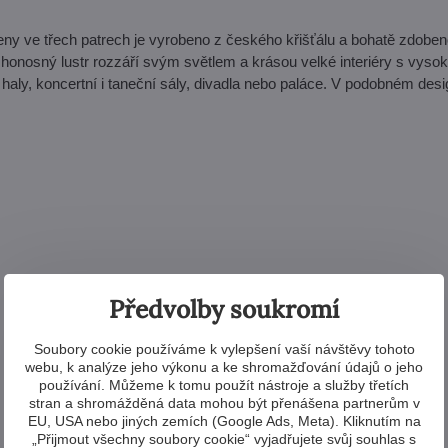
ameny ve třech patrech je vyrobeno z českého křišťálu a bohatě zdobe
 honosný lustr rozzáří svým světlem a krásou velké interiéry s vyso
é haly, koncertní i taneční sály, divadla nebo paláce. V podobném des
Předvolby soukromí
Soubory cookie používáme k vylepšení vaší návštěvy tohoto
webu, k analýze jeho výkonu a ke shromažďování údajů o jeho
používání. Můžeme k tomu použít nástroje a služby třetích
stran a shromážděná data mohou být přenášena partnerům v
EU, USA nebo jiných zemích (Google Ads, Meta). Kliknutím na
„Přijmout všechny soubory cookie“ vyjadřujete svůj souhlas s