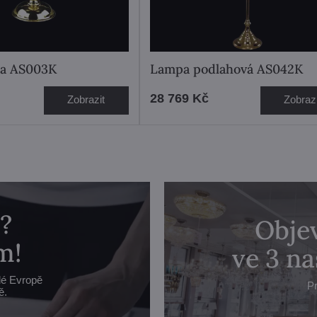
pa AS003K
Lampa podlahová AS042K
28 769 Kč
Zobrazit
Zobrazi
?
Objev
m!
ve 3 n
lé Evropě
Pr
ě.