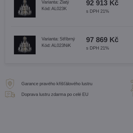
92 913 Kč
Varianta:
Zlatý
Kód:
AL023K
s DPH 21%
97 869 Kč
Varianta:
Stříbrný
Kód:
AL023NiK
s DPH 21%
Garance pravého křišťálového lustru
Doprava lustru zdarma po celé EU