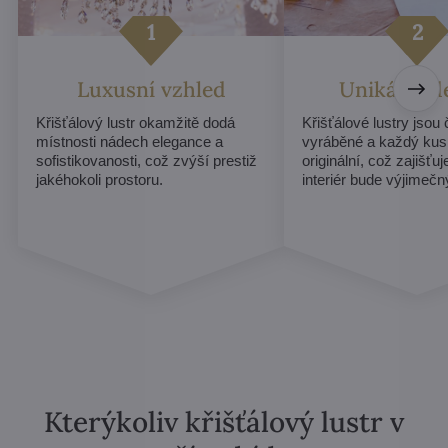
Luxusní vzhled
Unikátní d
Křišťálový lustr okamžitě dodá
Křišťálové lustry jsou
místnosti nádech elegance a
vyráběné a každý kus
sofistikovanosti, což zvýší prestiž
originální, což zajišťu
jakéhokoli prostoru.
interiér bude výjimečn
Kterýkoliv křišťálový lustr v