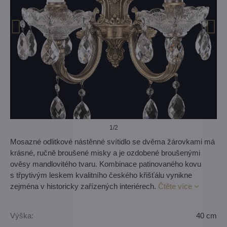
1
/2
Mosazné odlitkové nástěnné svítidlo se dvěma žárovkami má
krásné, ručně broušené misky a je ozdobené broušenými
ověsy mandlovitého tvaru. Kombinace patinovaného kovu
s třpytivým leskem kvalitního českého křišťálu vynikne
zejména v historicky zařízených interiérech.
Čtěte více
Výška:
40 cm