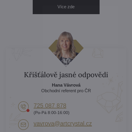
Více zde
Křišťálově jasné odpovědi
Hana Vávrová
Obchodní referent pro ČR
725 087 878​
(Po-Pá 8:00-16:00)
vavrova​@artcrystal​.cz