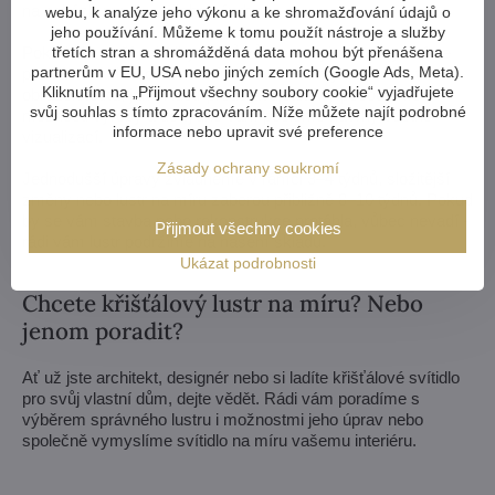
na zakázku podle vašeho návrhu.
webu, k analýze jeho výkonu a ke shromažďování údajů o
jeho používání. Můžeme k tomu použít nástroje a služby
Pokud si z naší nabídky lustrů vůbec nevyberete, vyrobíme
třetích stran a shromážděná data mohou být přenášena
partnerům v EU, USA nebo jiných zemích (Google Ads, Meta).
pro vás svítidlo zcela na míru. Stačí nám výkres nebo třeba
Kliknutím na „Přijmout všechny soubory cookie“ vyjadřujete
obrázek/fotka, jak si lustr představujete. My posoudíme
svůj souhlas s tímto zpracováním. Níže můžete najít podrobné
možnosti výroby a do týdne vám pošleme návrhy včetně
informace nebo upravit své preference
vizualizací.
Zásady ochrany soukromí
Jednodušší úpravy zvládneme v rámci 3–4 týdnů, složitější
změny nebo lustr na míru zaberou přibližně 8–10 týdnů. Pokud
by se vám stavba nebo rekonstrukce protáhla, vůbec nevadí -
Přijmout všechny cookies
rádi vám lustr podržíme na našem skladu.
Ukázat podrobnosti
Chcete křišťálový lustr na míru? Nebo
jenom poradit?
Ať už jste architekt, designér nebo si ladíte křišťálové svítidlo
pro svůj vlastní dům, dejte vědět. Rádi vám poradíme s
výběrem správného lustru i možnostmi jeho úprav nebo
společně vymyslíme svítidlo na míru vašemu interiéru.