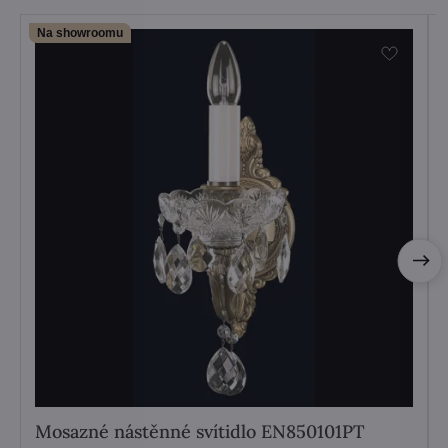
Na showroomu
Mosazné nástěnné svítidlo EN850101PT