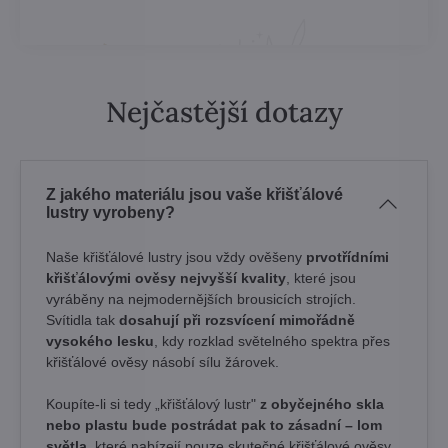
Nejčastější dotazy
Z jakého materiálu jsou vaše křišťálové
lustry vyrobeny?
Naše křišťálové lustry jsou vždy ověšeny
prvotřídními
křišťálovými ověsy nejvyšší kvality
, které jsou
vyráběny na nejmodernějších brousicích strojích.
Svítidla tak
dosahují při rozsvícení mimořádně
vysokého lesku
, kdy rozklad světelného spektra přes
křišťálové ověsy násobí sílu žárovek. ​
Koupíte-li si tedy „křišťálový lustr"
z obyčejného skla
nebo plastu bude postrádat pak to zásadní – lom
světla
, které nabízejí pouze skutečné křišťálové ověsy