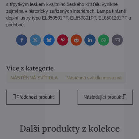
s třpytivým leskem kvalitního českého křišťálu vynikne
zejména v historicky zařízených interiérech. Lampa krásně
doplní lustry typu EL850501PT, EL850801PT, EL8501201PT a
podobné.
Facebook
Twitter
Bluesky
Pinterest
Reddit
LinkedIn
WhatsApp
E-
mail
Více z kategorie
NÁSTĚNNÁ SVÍTIDLA
Nástěnná svítidla mosazná
Předchozí produkt
Následující produkt
Další produkty z kolekce