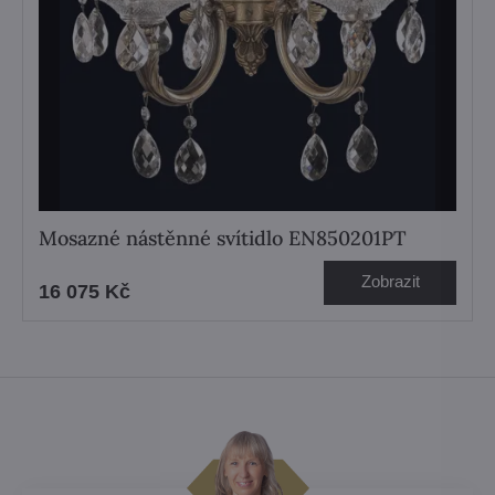
Mosazné nástěnné svítidlo EN850201PT
Zobrazit
16 075 Kč