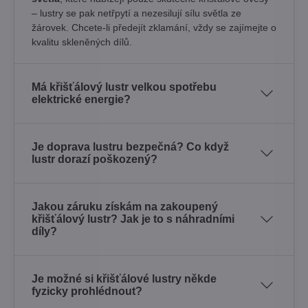
– lustry se pak netřpytí a nezesilují sílu světla ze
žárovek. Chcete-li předejít zklamání, vždy se zajímejte o
kvalitu skleněných dílů.
Má křišťálový lustr velkou spotřebu
elektrické energie?
Je doprava lustru bezpečná? Co když
lustr dorazí poškozený?
Jakou záruku získám na zakoupený
křišťálový lustr? Jak je to s náhradními
díly?
Je možné si křišťálové lustry někde
fyzicky prohlédnout?