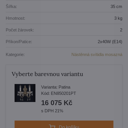
Šířka:
35 cm
Hmotnost:
3 kg
Počet žárovek:
2
Příkon/Patice:
2x40W (E14)
Kategorie:
Nástěnná svítidla mosazná
Vyberte barevnou variantu
Varianta:
Patina
Kód:
EN850201PT
16 075 Kč
s DPH 21%
Do košíku