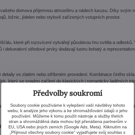
 do vašeho domova příjemnou atmosféru a nádech luxusu. Díky svým
, ložnic, jídelen nebo stylově zařízených vstupních prostor.
álu, které při rozsvícení vytvářejí působivou hru světla a odlesků. 
i dekorativní středové prvky dodávají lustru bohatý a reprezentativn
detaily ve zlatém nebo stříbrném provedení. Kombinace čirého skla,
lek, který se snadno začlení do klasických i romanticky laděných inte
Předvolby soukromí
Soubory cookie používáme k vylepšení vaší návštěvy tohoto
lustr doplnit nástěnným svítidlem nebo stolní lampičkou ve stejném d
webu, k analýze jeho výkonu a ke shromažďování údajů o jeho
používání. Můžeme k tomu použít nástroje a služby třetích
stran a shromážděná data mohou být přenášena partnerům v
pivě dostupnou cenu.
EU, USA nebo jiných zemích (Google Ads, Meta). Kliknutím na
„Přijmout všechny soubory cookie“ vyjadřujete svůj souhlas s