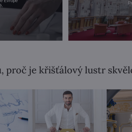
lé Evropě
Pr
ě.
, proč je křišťálový lustr skvě