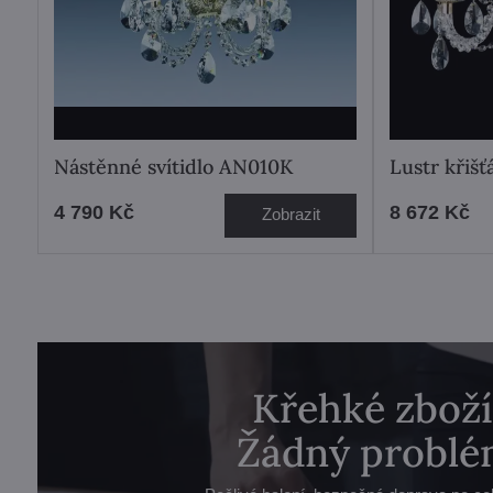
Nástěnné svítidlo AN010K
Lustr křiš
4 790 Kč
8 672 Kč
Zobrazit
Křehké zboží
Žádný problé