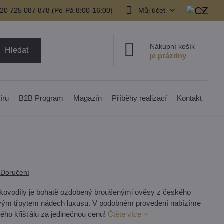
20 725 087 878​ (Po-Pá 8:00-16:00)
Můj účet
Nákupní košík
Hledat
íru
B2B Program
Magazín
Příběhy realizací
Kontakt
Doručení
i kovodíly je bohatě ozdobený broušenými ověsy z českého
á svým třpytem nádech luxusu. V podobném provedení nabízíme
kého křišťálu za jedinečnou cenu!
Čtěte více