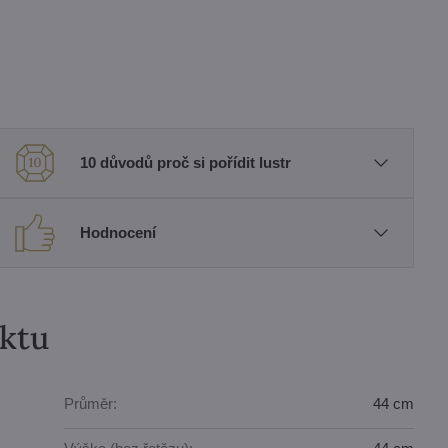
10 důvodů proč si pořídit lustr
Hodnocení
uktu
Průměr:
44 cm