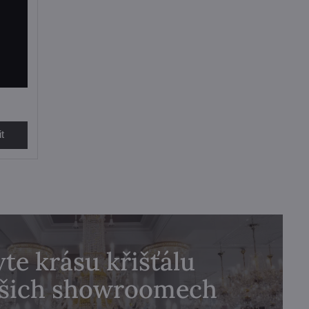
t
te krásu křišťálu
ašich showroomech