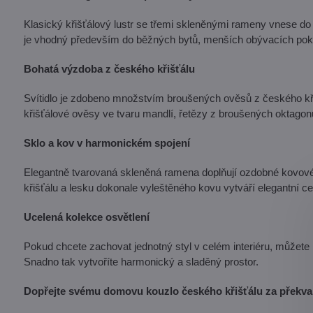
Klasický křišťálový lustr se třemi skleněnými rameny vnese
je vhodný především do běžných bytů, menších obývacích pokojů
Bohatá výzdoba z českého křišťálu
Svítidlo je zdobeno množstvím broušených ověsů z českého křišť
křišťálové ověsy ve tvaru mandlí, řetězy z broušených oktagonů 
Sklo a kov v harmonickém spojení
Elegantně tvarovaná skleněná ramena doplňují ozdobné kovové 
křišťálu a lesku dokonale vyleštěného kovu vytváří elegantní ce
Ucelená kolekce osvětlení
Pokud chcete zachovat jednotný styl v celém interiéru, můžete 
Snadno tak vytvoříte harmonický a sladěný prostor.
Dopřejte svému domovu kouzlo českého křišťálu za překva