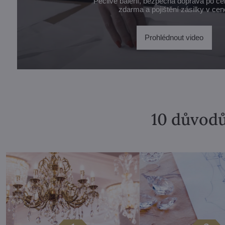
Pečlivé balení, bezpečná doprava po ce
zdarma a pojištění zásilky v cen
Prohlédnout video
10 důvodů