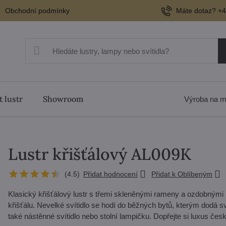
Obchodní podmínky
Máte dotaz? +4
t lustr
Showroom
Výroba na m
Lustr křišťálový AL009K
(
4.5
)
Přidat hodnocení
Přidat k Oblíbeným
Klasický křišťálový lustr s třemi skleněnými rameny a ozdobným
křišťálu. Nevelké svítidlo se hodí do běžných bytů, kterým dod
také nástěnné svítidlo nebo stolní lampičku. Dopřejte si luxus čes