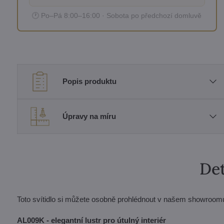
🕐 Po–Pá 8:00–16:00 · Sobota po předchozí domluvě
Popis produktu
Úpravy na míru
Det
Toto svítidlo si můžete osobně prohlédnout v našem showroom
AL009K - elegantní lustr pro útulný interiér