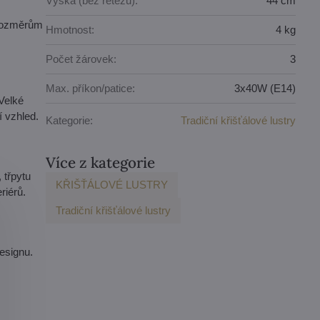
Výška (bez řetězu):
44 cm
 rozměrům
Hmotnost:
4 kg
Počet žárovek:
3
Max. příkon/patice:
3x40W (E14)
Velké
í vzhled.
Kategorie:
Tradiční křišťálové lustry
Více z kategorie
 třpytu
KŘIŠŤÁLOVÉ LUSTRY
riérů.
Tradiční křišťálové lustry
esignu.