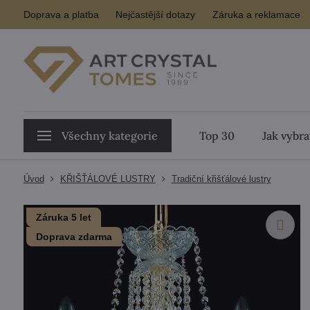
Doprava a platba
Nejčastější dotazy
Záruka a reklamace
Všechny kategorie
Top 30
Jak vybra
Úvod
KŘIŠŤÁLOVÉ LUSTRY
Tradiční křišťálové lustry
Záruka 5 let
Doprava zdarma