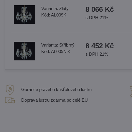
8 066 Kč
Varianta:
Zlatý
Kód:
AL009K
s DPH 21%
8 452 Kč
Varianta:
Stříbrný
Kód:
AL009NiK
s DPH 21%
Garance pravého křišťálového lustru
Doprava lustru zdarma po celé EU