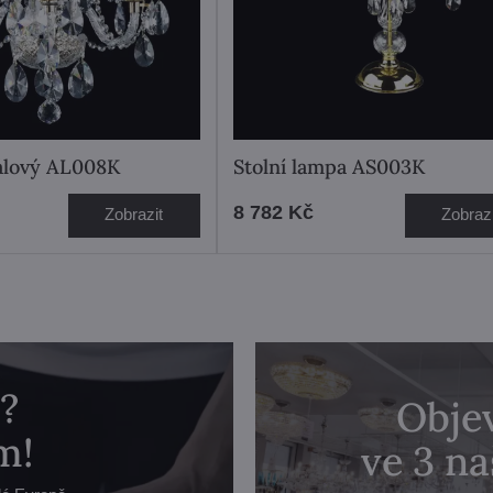
ťálový AL008K
Stolní lampa AS003K
8 782 Kč
Zobrazit
Zobrazi
?
Objev
m!
ve 3 n