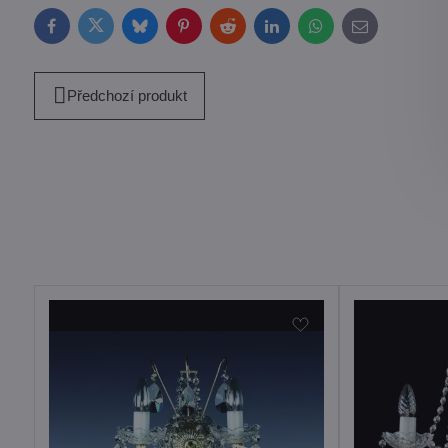
Facebook
Twitter
Bluesky
Pinterest
Reddit
LinkedIn
WhatsApp
E-
mail
Předchozí produkt