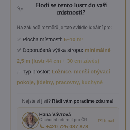
Hodí se tento lustr do vaší
✨
místnosti?
Na základě rozměrů je toto svítidlo ideální pro:
✅ Plocha místnosti:
5–10 m²
✅ Doporučená výška stropu:
minimálně
2,5 m (lustr 44 cm + 30 cm závěs)
✅ Typ prostor:
Ložnice, menší obývací
pokoje, jídelny, pracovny, kuchyně
Nejste si jisti?
Rádi vám poradíme zdarma!
Hana Vávrová
Obchodní referent pro ČR
✉️ Email
📞 +420 725 087 878