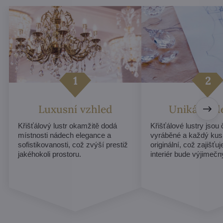
Luxusní vzhled
Unikátní d
Křišťálový lustr okamžitě dodá
Křišťálové lustry jsou
místnosti nádech elegance a
vyráběné a každý kus
sofistikovanosti, což zvýší prestiž
originální, což zajišťu
jakéhokoli prostoru.
interiér bude výjimečn