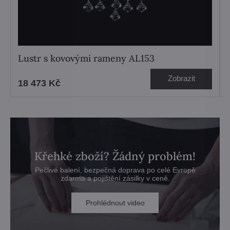
Lustr s kovovými rameny AL153
Zobrazit
18 473 Kč
Křehké zboží? Žádný problém!
Pečlivé balení, bezpečná doprava po celé Evropě
zdarma a pojištění zásilky v ceně.
Prohlédnout video