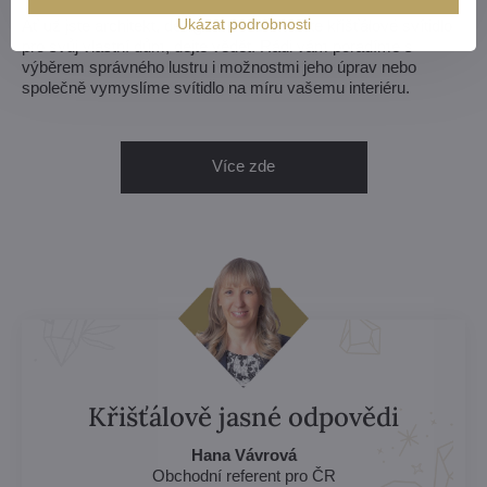
Ukázat podrobnosti
Ať už jste architekt, designér nebo si ladíte křišťálové svítidlo
pro svůj vlastní dům, dejte vědět. Rádi vám poradíme s
výběrem správného lustru i možnostmi jeho úprav nebo
společně vymyslíme svítidlo na míru vašemu interiéru.
Více zde
Křišťálově jasné odpovědi
Hana Vávrová
Obchodní referent pro ČR