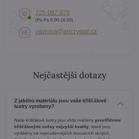
725 087 878​
(Po-Pá 8:00-16:00)
vavrova​@artcrystal​.cz
Nejčastější dotazy
Z jakého materiálu jsou vaše křišťálové
lustry vyrobeny?
Naše křišťálové lustry jsou vždy ověšeny
prvotřídními
křišťálovými ověsy nejvyšší kvality
, které jsou
vyráběny na nejmodernějších brousicích strojích.