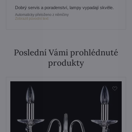
Dobrý servis a poradenství, lampy vypadají skvěle.
Automaticky přeloženo z němčiny
Zobrazit původní text
Poslední Vámi prohlédnuté
produkty