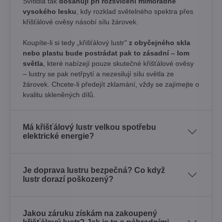
Svítidla tak
dosahují při rozsvícení mimořádně
vysokého lesku
, kdy rozklad světelného spektra přes
křišťálové ověsy násobí sílu žárovek. ​
Koupíte-li si tedy „křišťálový lustr"
z obyčejného skla
nebo plastu bude postrádat pak to zásadní – lom
světla
, které nabízejí pouze skutečné křišťálové ověsy
– lustry se pak netřpytí a nezesilují sílu světla ze
žárovek. Chcete-li předejít zklamání, vždy se zajímejte o
kvalitu skleněných dílů.
Má křišťálový lustr velkou spotřebu
elektrické energie?
Je doprava lustru bezpečná? Co když
lustr dorazí poškozený?
Jakou záruku získám na zakoupený