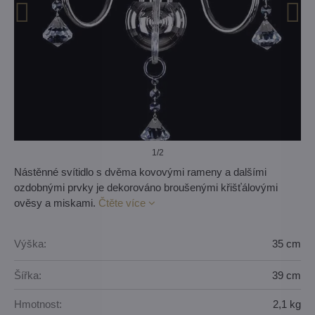
1
/2
Nástěnné svítidlo s dvěma kovovými rameny a dalšími
ozdobnými prvky je dekorováno broušenými křišťálovými
ověsy a miskami.
Čtěte více
Výška:
35 cm
Šířka:
39 cm
Hmotnost:
2,1 kg