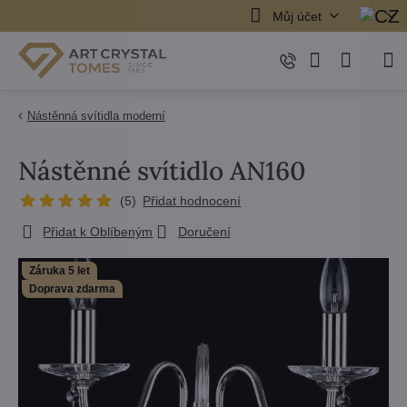
Můj účet
Nástěnná svítidla moderní
Nástěnné svítidlo AN160
(
5
)
Přidat hodnocení
Přidat k Oblíbeným
Doručení
Záruka 5 let
Doprava zdarma