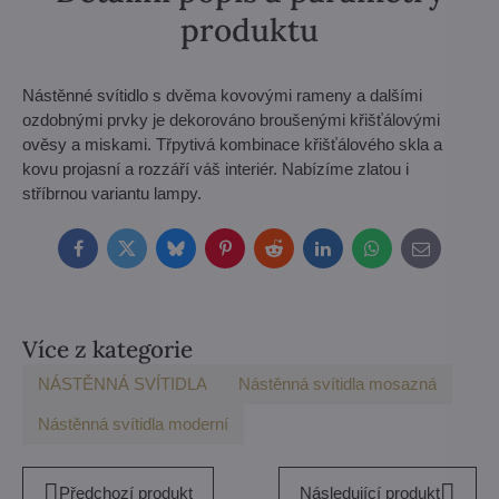
produktu
Nástěnné svítidlo s dvěma kovovými rameny a dalšími
ozdobnými prvky je dekorováno broušenými křišťálovými
ověsy a miskami. Třpytivá kombinace křišťálového skla a
kovu projasní a rozzáří váš interiér. Nabízíme zlatou i
stříbrnou variantu lampy.
Facebook
Twitter
Bluesky
Pinterest
Reddit
LinkedIn
WhatsApp
E-
mail
Více z kategorie
NÁSTĚNNÁ SVÍTIDLA
Nástěnná svítidla mosazná
Nástěnná svítidla moderní
Předchozí produkt
Následující produkt