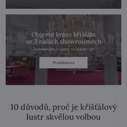
Objevte krásu křišťálu
ve 3 našich showroomech
Prohlédněte si lustry na vlastní oči
Prohlédnout
10 důvodů, proč je křišťálový
lustr skvělou volbou