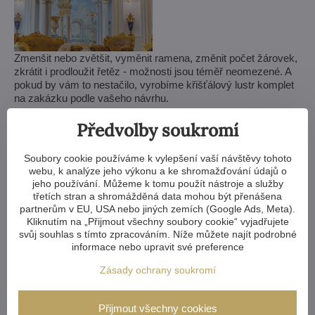
Zmenšit nebo zvětšit, vyměnit ramena, změnit počet žárovek,
zkrátit i prodloužit řetěz - možnosti jsou téměř neomezené. A
pokud by vám to nestačilo, vyrobíme křišťálový lustr komplet
na zakázku podle vašeho návrhu.
Předvolby soukromí
Pokud si z naší nabídky lustrů vůbec nevyberete, vyrobíme
pro vás svítidlo zcela na míru. Stačí nám výkres nebo třeba
obrázek/fotka, jak si lustr představujete. My posoudíme
Soubory cookie používáme k vylepšení vaší návštěvy tohoto
možnosti výroby a do týdne vám pošleme návrhy včetně
webu, k analýze jeho výkonu a ke shromažďování údajů o
vizualizací.
jeho používání. Můžeme k tomu použít nástroje a služby
třetích stran a shromážděná data mohou být přenášena
Jednodušší úpravy zvládneme v rámci 3–4 týdnů, složitější
partnerům v EU, USA nebo jiných zemích (Google Ads, Meta).
změny nebo lustr na míru zaberou přibližně 8–10 týdnů. Pokud
Kliknutím na „Přijmout všechny soubory cookie“ vyjadřujete
by se vám stavba nebo rekonstrukce protáhla, vůbec nevadí -
svůj souhlas s tímto zpracováním. Níže můžete najít podrobné
rádi vám lustr podržíme na našem skladu.
informace nebo upravit své preference
Zásady ochrany soukromí
Chcete křišťálový lustr na míru? Nebo
jenom poradit?
Přijmout všechny cookies