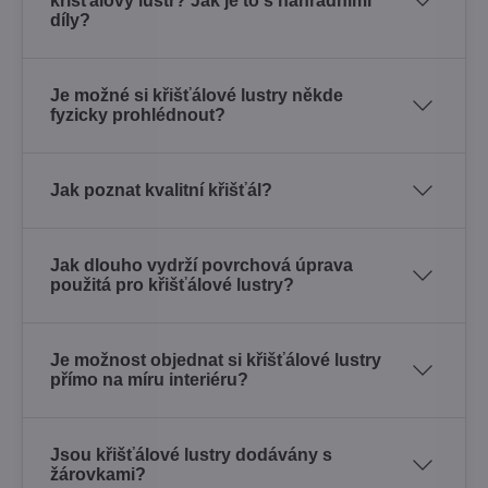
křišťálový lustr? Jak je to s náhradními
díly?
Je možné si křišťálové lustry někde
fyzicky prohlédnout?
Jak poznat kvalitní křišťál?
Jak dlouho vydrží povrchová úprava
použitá pro křišťálové lustry?
Je možnost objednat si křišťálové lustry
přímo na míru interiéru?
Jsou křišťálové lustry dodávány s
žárovkami?