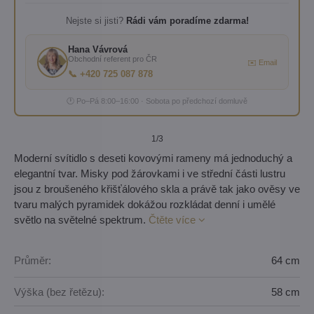
Nejste si jisti?
Rádi vám poradíme zdarma!
Hana Vávrová
Obchodní referent pro ČR
✉️ Email
📞 +420 725 087 878
🕐 Po–Pá 8:00–16:00 · Sobota po předchozí domluvě
1
/3
Moderní svítidlo s deseti kovovými rameny má jednoduchý a
elegantní tvar. Misky pod žárovkami i ve střední části lustru
jsou z broušeného křišťálového skla a právě tak jako ověsy ve
tvaru malých pyramidek dokážou rozkládat denní i umělé
světlo na světelné spektrum.
Čtěte více
Průměr:
64 cm
Výška (bez řetězu):
58 cm