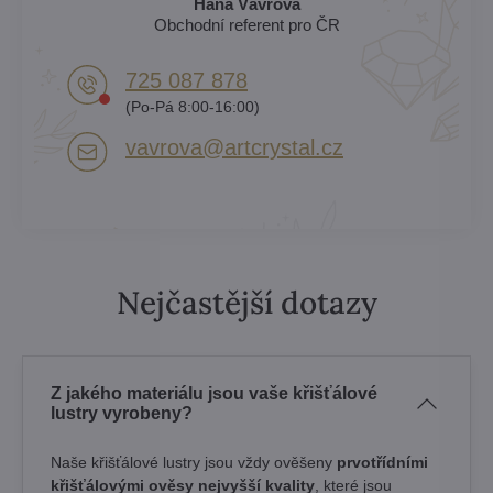
Hana Vávrová
Obchodní referent pro ČR
725 087 878​
(Po-Pá 8:00-16:00)
vavrova​@artcrystal​.cz
Nejčastější dotazy
Z jakého materiálu jsou vaše křišťálové
lustry vyrobeny?
Naše křišťálové lustry jsou vždy ověšeny
prvotřídními
křišťálovými ověsy nejvyšší kvality
, které jsou