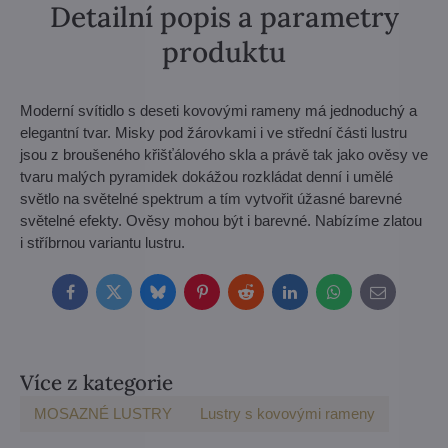
Detailní popis a parametry
produktu
Moderní svítidlo s deseti kovovými rameny má jednoduchý a
elegantní tvar. Misky pod žárovkami i ve střední části lustru
jsou z broušeného křišťálového skla a právě tak jako ověsy ve
tvaru malých pyramidek dokážou rozkládat denní i umělé
světlo na světelné spektrum a tím vytvořit úžasné barevné
světelné efekty. Ověsy mohou být i barevné. Nabízíme zlatou
i stříbrnou variantu lustru.
Facebook
Twitter
Bluesky
Pinterest
Reddit
LinkedIn
WhatsApp
E-
mail
Více z kategorie
MOSAZNÉ LUSTRY
Lustry s kovovými rameny