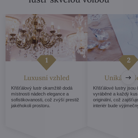
Luxusní vzhled
Unikátní d
Křišťálový lustr okamžitě dodá
Křišťálové lustry jsou
místnosti nádech elegance a
vyráběné a každý kus
sofistikovanosti, což zvýší prestiž
originální, což zajišťu
jakéhokoli prostoru.
interiér bude výjimečn