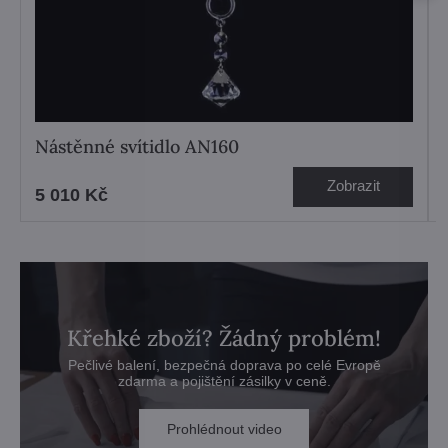
Nástěnné svítidlo AN160
Zobrazit
5 010 Kč
Křehké zboží? Žádný problém!
Pečlivé balení, bezpečná doprava po celé Evropě
zdarma a pojištění zásilky v ceně.
Prohlédnout video