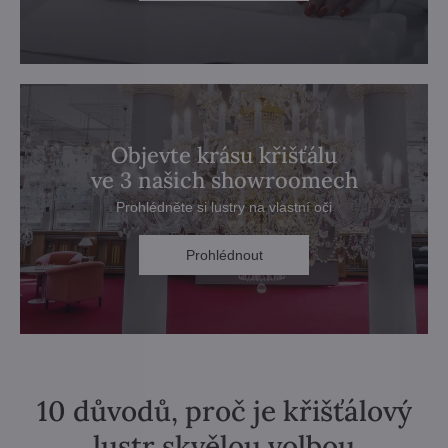
Objevte krásu křišťálu
ve 3 našich showroomech
Prohlédněte si lustry na vlastní oči
Prohlédnout
10 důvodů, proč je křišťálový
lustr skvělou volbou