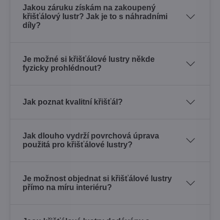
Jakou záruku získám na zakoupený
křišťálový lustr? Jak je to s náhradními
díly?
Je možné si křišťálové lustry někde
fyzicky prohlédnout?
Jak poznat kvalitní křišťál?
Jak dlouho vydrží povrchová úprava
použitá pro křišťálové lustry?
Je možnost objednat si křišťálové lustry
přímo na míru interiéru?