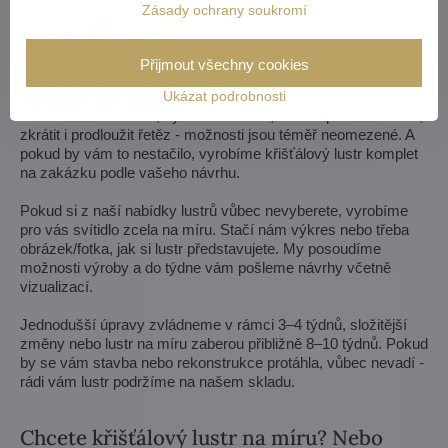
Zásady ochrany soukromí
Přijmout všechny cookies
Ukázat podrobnosti
Zmenšit nebo zvětšit, vyměnit ramena, změnit počet žárovek,
zkrátit i prodloužit řetěz - možnosti jsou téměř neomezené. A
pokud by vám to nestačilo, vyrobíme křišťálový lustr komplet
na zakázku podle vašeho návrhu.
Pokud si z naší nabídky lustrů vůbec nevyberete, vyrobíme
pro vás svítidlo zcela na míru. Stačí nám výkres nebo třeba
obrázek/fotka, jak si lustr představujete. My posoudíme
možnosti výroby a do týdne vám pošleme návrhy včetně
vizualizací.
Jednodušší úpravy zvládneme v rámci 3–4 týdnů, složitější
změny nebo lustr na míru zaberou přibližně 8–10 týdnů. Pokud
by se vám stavba nebo rekonstrukce protáhla, vůbec nevadí -
rádi vám lustr podržíme na našem skladu.
Chcete křišťálový lustr na míru? Nebo