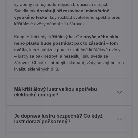
vyráběny na nejmodernějších brousicích strojích.
Svítidla tak
dosahují při rozsvícení mimořádně
vysokého lesku
, kdy rozklad světelného spektra přes
křišťálové ověsy násobí sílu žárovek. ​
Koupíte-li si tedy „křišťálový lustr"
z obyčejného skla
nebo plastu bude postrádat pak to zásadní – lom
světla
, které nabízejí pouze skutečné křišťálové ověsy
– lustry se pak netřpytí a nezesilují sílu světla ze
žárovek. Chcete-li předejít zklamání, vždy se zajímejte o
kvalitu skleněných dílů.
Má křišťálový lustr velkou spotřebu
elektrické energie?
Je doprava lustru bezpečná? Co když
lustr dorazí poškozený?