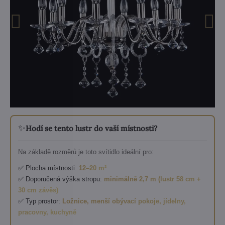
✨
Hodí se tento lustr do vaší místnosti?
Na základě rozměrů je toto svítidlo ideální pro:
✅ Plocha místnosti:
12–20 m²
✅ Doporučená výška stropu:
minimálně 2,7 m (lustr 58 cm +
30 cm závěs)
✅ Typ prostor:
Ložnice, menší obývací pokoje, jídelny,
pracovny, kuchyně