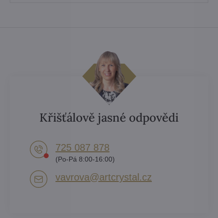
Křišťálově jasné odpovědi
725 087 878​
(Po-Pá 8:00-16:00)
vavrova​@artcrystal​.cz