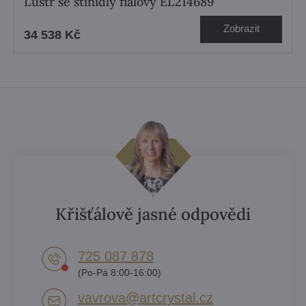
Lustr se stínidly fialový EL214689
Zobrazit
34 538 Kč
Křišťálově jasné odpovědi
725 087 878​
(Po-Pá 8:00-16:00)
vavrova​@artcrystal​.cz