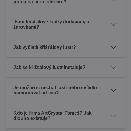
přímo na míru interiéru?
Jsou křišťálové lustry dodávány s
žárovkami?
Jak vyčistit křišťálový lustr?
Jak se křišťálový lustr instaluje?
Je možné si nechat lustr nebo svítidlo
namontovat od vás?
Kdo je firma ArtCrystal Tomeš? Jak
dlouho existuje?