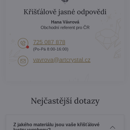
Křišťálově jasné odpovědi
Hana Vávrová
Obchodní referent pro ČR
725 087 878​
(Po-Pá 8:00-16:00)
vavrova​@artcrystal​.cz
Nejčastější dotazy
Z jakého materiálu jsou vaše křišťálové
lustry vyrobeny?