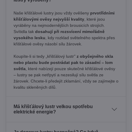
Naše křišťálové lustry jsou vždy ověšeny
prvotřídními
křišťálovými ověsy nejvyšší kvality
, které jsou
vyráběny na nejmodernějších brousicích strojích.
Svítidla tak
dosahují při rozsvícení mimořádně
vysokého lesku
, kdy rozklad světelného spektra přes
křišťálové ověsy násobí sílu žárovek. ​
Koupíte-li si tedy „křišťálový lustr"
z obyčejného skla
nebo plastu bude postrádat pak to zásadní – lom
světla
, které nabízejí pouze skutečné křišťálové ověsy
– lustry se pak netřpytí a nezesilují sílu světla ze
žárovek. Chcete-li předejít zklamání, vždy se zajímejte o
kvalitu skleněných dílů.
Má křišťálový lustr velkou spotřebu
elektrické energie?