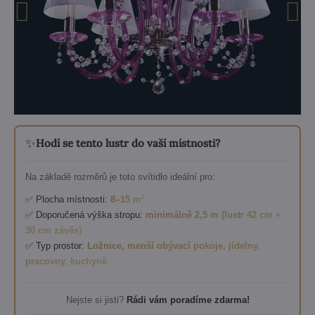
✨
Hodí se tento lustr do vaší místnosti?
Na základě rozměrů je toto svítidlo ideální pro:
✅ Plocha místnosti:
8–15 m²
✅ Doporučená výška stropu:
minimálně 2,5 m (lustr 42 cm +
30 cm závěs)
✅ Typ prostor:
Ložnice, menší obývací pokoje, jídelny,
pracovny, kuchyně
Nejste si jisti?
Rádi vám poradíme zdarma!