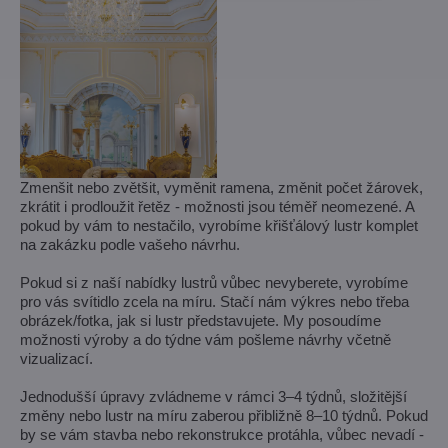
Zmenšit nebo zvětšit, vyměnit ramena, změnit počet žárovek,
zkrátit i prodloužit řetěz - možnosti jsou téměř neomezené. A
pokud by vám to nestačilo, vyrobíme křišťálový lustr komplet
na zakázku podle vašeho návrhu.
Pokud si z naší nabídky lustrů vůbec nevyberete, vyrobíme
pro vás svítidlo zcela na míru. Stačí nám výkres nebo třeba
obrázek/fotka, jak si lustr představujete. My posoudíme
možnosti výroby a do týdne vám pošleme návrhy včetně
vizualizací.
Jednodušší úpravy zvládneme v rámci 3–4 týdnů, složitější
změny nebo lustr na míru zaberou přibližně 8–10 týdnů. Pokud
by se vám stavba nebo rekonstrukce protáhla, vůbec nevadí -