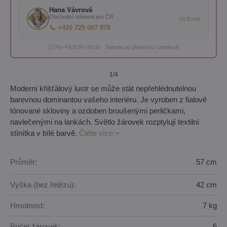
Hana Vávrová
Obchodní referent pro ČR
✉️ Email
📞 +420 725 087 878
🕐 Po–Pá 8:00–16:00 · Sobota po předchozí domluvě
1
/4
Moderní křišťálový lustr se může stát nepřehlédnutelnou
barevnou dominantou vašeho interiéru. Je vyroben z fialově
tónované skloviny a ozdoben broušenými perličkami,
navlečenými na lankách. Světlo žárovek rozptylují textilní
stínítka v bílé barvě.
Čtěte více
Průměr:
57 cm
Výška (bez řetězu):
42 cm
Hmotnost:
7 kg
Počet žárovek:
6