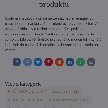
produktu
Moderní křišťálový lustr se může stát nepřehlédnutelnou
barevnou dominantou vašeho interiéru. Je vyroben z fialově
tónované skloviny a ozdoben broušenými perličkami,
navlečenými na lankách. Světlo žárovek rozptylují textilní
stínítka v bílé barvě. Svítidlo je vhodné do moderních interiérů,
laděných do podobných odstínů. Nabízíme zlatou i stříbrnou
variantu.
Facebook
Twitter
Bluesky
Pinterest
Reddit
LinkedIn
WhatsApp
E-
mail
Více z kategorie
KŘIŠŤÁLOVÉ LUSTRY
Lustry se stínidly
MODERNÍ SVÍTIDLA
Moderní křišťálové lustry