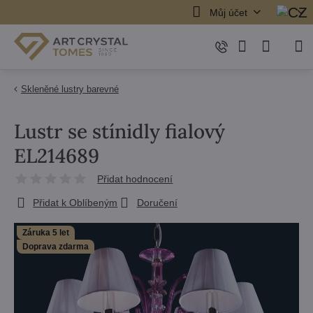
Můj účet
Skleněné lustry barevné
Lustr se stínidly fialový
EL214689
Přidat hodnocení
Přidat k Oblíbeným
Doručení
Záruka 5 let
Doprava zdarma