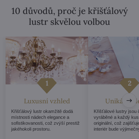
10 důvodů, proč je křišťálový
lustr skvělou volbou
Luxusní vzhled
Unikátní d
Křišťálový lustr okamžitě dodá
Křišťálové lustry jsou
místnosti nádech elegance a
vyráběné a každý kus
sofistikovanosti, což zvýší prestiž
originální, což zajišťu
jakéhokoli prostoru.
interiér bude výjimečn