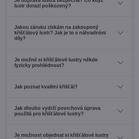
Je doprava lustru bezpečná? Co když
lustr dorazí poškozený?
Jakou záruku získám na zakoupený
křišťálový lustr? Jak je to s náhradními
díly?
Je možné si křišťálové lustry někde
fyzicky prohlédnout?
Jak poznat kvalitní křišťál?
Jak dlouho vydrží povrchová úprava
použitá pro křišťálové lustry?
Je možnost objednat si křišťálové lustry