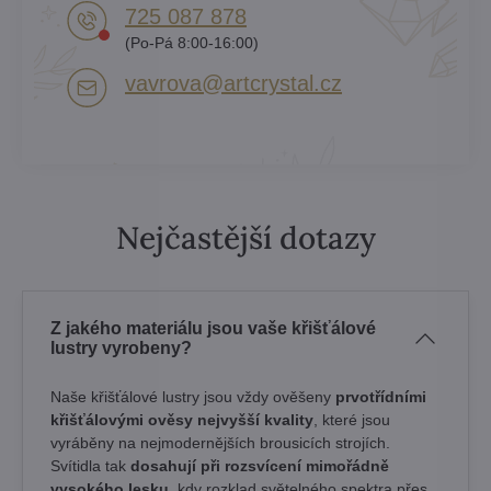
725 087 878​
(Po-Pá 8:00-16:00)
vavrova​@artcrystal​.cz
Nejčastější dotazy
Z jakého materiálu jsou vaše křišťálové
lustry vyrobeny?
Naše křišťálové lustry jsou vždy ověšeny
prvotřídními
křišťálovými ověsy nejvyšší kvality
, které jsou
vyráběny na nejmodernějších brousicích strojích.
Svítidla tak
dosahují při rozsvícení mimořádně
vysokého lesku
, kdy rozklad světelného spektra přes