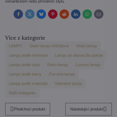
romantickém nebo přírodním stylu.
Facebook
Twitter
Bluesky
Pinterest
Reddit
LinkedIn
WhatsApp
E-
mail
Více z kategorie
LAMPY
Stolní lampy křišťálové
Stolní lampy
Lampy podle místnosti
Lampy do obývacího pokoje
Lampy podle stylu
Retro lampy
Luxusní lampy
Lampy podle barvy
Červené lampy
Lampy podle materiálu
Skleněné lampy
Další kategorie
Předchozí produkt
Následující produkt