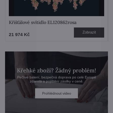
Křišťálové svítidlo EL120862rosa
Zobrazit
21 974 Kč
Křehké zboží? Žádný problém!
Pečlivé balení, bezpečná doprava po celé Evropě
zdarma a pojištění zásilky v ceně.
Prohlédnout video