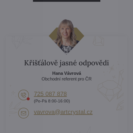
Křišťálově jasné odpovědi
Hana Vávrová
Obchodní referent pro ČR
725 087 878​
(Po-Pá 8:00-16:00)
vavrova​@artcrystal​.cz