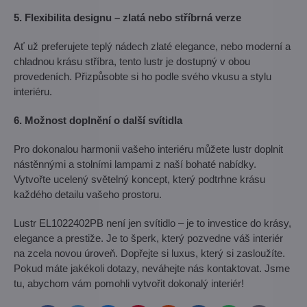
5. Flexibilita designu – zlatá nebo stříbrná verze
Ať už preferujete teplý nádech zlaté elegance, nebo moderní a
chladnou krásu stříbra, tento lustr je dostupný v obou
provedeních. Přizpůsobte si ho podle svého vkusu a stylu
interiéru.
6. Možnost doplnění o další svítidla
Pro dokonalou harmonii vašeho interiéru můžete lustr doplnit
nástěnnými a stolními lampami z naší bohaté nabídky.
Vytvořte ucelený světelný koncept, který podtrhne krásu
každého detailu vašeho prostoru.
Lustr EL1022402PB není jen svítidlo – je to investice do krásy,
elegance a prestiže. Je to šperk, který pozvedne váš interiér
na zcela novou úroveň. Dopřejte si luxus, který si zasloužíte.
Pokud máte jakékoli dotazy, neváhejte nás kontaktovat. Jsme
tu, abychom vám pomohli vytvořit dokonalý interiér!