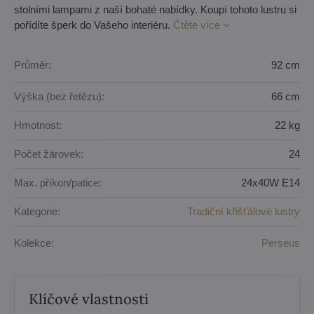
stolními lampami z naší bohaté nabídky. Koupí tohoto lustru si
pořídíte šperk do Vašeho interiéru.
Čtěte více
Průměr:
92 cm
Výška (bez řetězu):
66 cm
Hmotnost:
22 kg
Počet žárovek:
24
Max. příkon/patice:
24x40W E14
Kategorie:
Tradiční křišťálové lustry
Kolekce:
Perseus
Klíčové vlastnosti