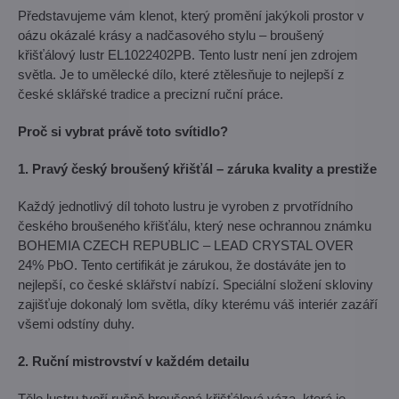
Představujeme vám klenot, který promění jakýkoli prostor v
oázu okázalé krásy a nadčasového stylu – broušený
křišťálový lustr EL1022402PB. Tento lustr není jen zdrojem
světla. Je to umělecké dílo, které ztělesňuje to nejlepší z
české sklářské tradice a precizní ruční práce.
Proč si vybrat právě toto svítidlo?
1. Pravý český broušený křišťál – záruka kvality a prestiže
Každý jednotlivý díl tohoto lustru je vyroben z prvotřídního
českého broušeného křišťálu, který nese ochrannou známku
BOHEMIA CZECH REPUBLIC – LEAD CRYSTAL OVER
24% PbO. Tento certifikát je zárukou, že dostáváte jen to
nejlepší, co české sklářství nabízí. Speciální složení skloviny
zajišťuje dokonalý lom světla, díky kterému váš interiér zazáří
všemi odstíny duhy.
2. Ruční mistrovství v každém detailu
Tělo lustru tvoří ručně broušená křišťálová váza, která je