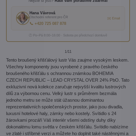
Nejste si jisti?
Rádi vám poradíme zdarma!
Hana Vávrová
Obchodní referent pro ČR
✉️ Email
📞 +420 725 087 878
🕐 Po–Pá 8:00–16:00 · Sobota po předchozí domluvě
1
/11
Tento broušený křišťálový lustr Vás zaujme vysokým leskem.
Všechny komponenty jsou vyrobené z pravého českého
broušeného křišťálu s ochrannou známkou BOHEMIA
CZECH REPUBLIC – LEAD CRYSTAL OVER 24% PbO. Tato
exkluzivní nová kolekce zaručuje nejvyšší kvalitu lustrových
dílů za výbornou cenu. Velký lustr s průměrem bezmála
jednoho metru se může stát úžasnou dominantou
reprezentativních společenských prostor, jako jsou divadla,
luxusní hotelové haly, zámky nebo kostely. Svítidlo s 24
žárovkami prozáří Váš interiér všemi odstíny duhy díky
dokonalému lomu světla v českém křišťálu. Svítidlo nabízíme
ve zlaté i stříbrné verzi a můžete ho doplnit také nástěnnými a