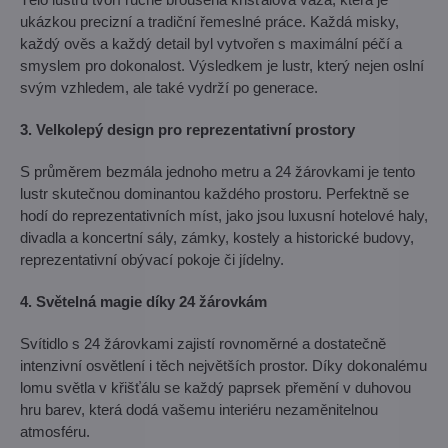
ukázkou precizní a tradiční řemeslné práce. Každá misky,
každý ověs a každý detail byl vytvořen s maximální péčí a
smyslem pro dokonalost. Výsledkem je lustr, který nejen oslní
svým vzhledem, ale také vydrží po generace.
3. Velkolepý design pro reprezentativní prostory
S průměrem bezmála jednoho metru a 24 žárovkami je tento
lustr skutečnou dominantou každého prostoru. Perfektně se
hodí do reprezentativních míst, jako jsou luxusní hotelové haly,
divadla a koncertní sály, zámky, kostely a historické budovy,
reprezentativní obývací pokoje či jídelny.
4. Světelná magie díky 24 žárovkám
Svítidlo s 24 žárovkami zajistí rovnoměrné a dostatečně
intenzivní osvětlení i těch největších prostor. Díky dokonalému
lomu světla v křišťálu se každý paprsek přemění v duhovou
hru barev, která dodá vašemu interiéru nezaměnitelnou
atmosféru.