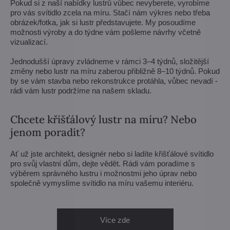
Pokud si z naší nabídky lustrů vůbec nevyberete, vyrobíme
pro vás svítidlo zcela na míru. Stačí nám výkres nebo třeba
obrázek/fotka, jak si lustr představujete. My posoudíme
možnosti výroby a do týdne vám pošleme návrhy včetně
vizualizací.
Jednodušší úpravy zvládneme v rámci 3–4 týdnů, složitější
změny nebo lustr na míru zaberou přibližně 8–10 týdnů. Pokud
by se vám stavba nebo rekonstrukce protáhla, vůbec nevadí -
rádi vám lustr podržíme na našem skladu.
Chcete křišťálový lustr na míru? Nebo
jenom poradit?
Ať už jste architekt, designér nebo si ladíte křišťálové svítidlo
pro svůj vlastní dům, dejte vědět. Rádi vám poradíme s
výběrem správného lustru i možnostmi jeho úprav nebo
společně vymyslíme svítidlo na míru vašemu interiéru.
Více zde