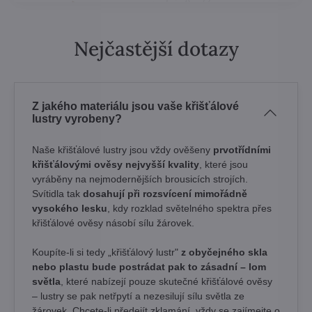
Nejčastější dotazy
Z jakého materiálu jsou vaše křišťálové
lustry vyrobeny?
Naše křišťálové lustry jsou vždy ověšeny
prvotřídními
křišťálovými ověsy nejvyšší kvality
, které jsou
vyráběny na nejmodernějších brousicích strojích.
Svítidla tak
dosahují při rozsvícení mimořádně
vysokého lesku
, kdy rozklad světelného spektra přes
křišťálové ověsy násobí sílu žárovek. ​
Koupíte-li si tedy „křišťálový lustr"
z obyčejného skla
nebo plastu bude postrádat pak to zásadní – lom
světla
, které nabízejí pouze skutečné křišťálové ověsy
– lustry se pak netřpytí a nezesilují sílu světla ze
žárovek. Chcete-li předejít zklamání, vždy se zajímejte o