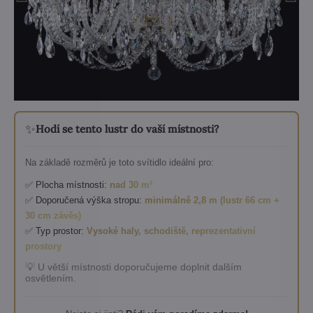
✨
Hodí se tento lustr do vaší místnosti?
Na základě rozměrů je toto svítidlo ideální pro:
✅ Plocha místnosti:
nad 30 m²
✅ Doporučená výška stropu:
minimálně 2,8 m (lustr 66 cm +
30 cm závěs)
✅ Typ prostor:
Vysoké haly, schodiště, reprezentativní
prostory
💡 U větší místnosti doporučujeme doplnit dalším
osvětlením.