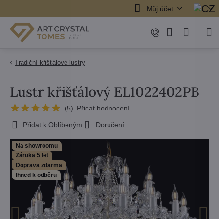
Můj účet
Tradiční křišťálové lustry
Lustr křišťálový EL1022402PB
(
5
)
Přidat hodnocení
Přidat k Oblíbeným
Doručení
Na showroomu
Záruka 5 let
Doprava zdarma
Ihned k odběru