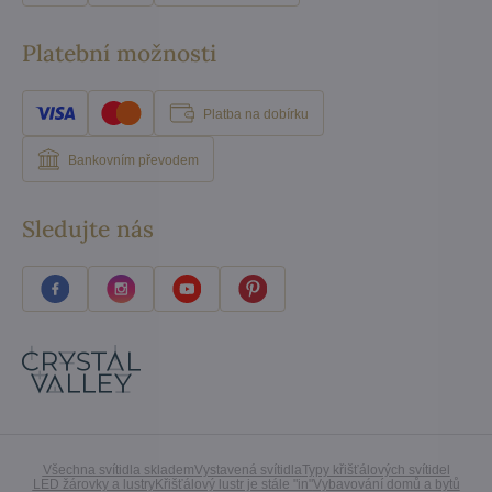
Platební možnosti
Platba na dobírku
Bankovním převodem
Sledujte nás
Všechna svítidla skladem
Vystavená svítidla
Typy křišťálových svítidel
LED žárovky a lustry
Křišťálový lustr je stále "in"
Vybavování domů a bytů