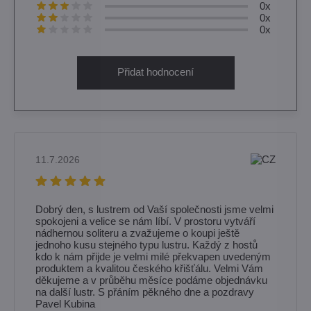
0x
0x
0x
Přidat hodnocení
11.7.2026
Dobrý den, s lustrem od Vaší společnosti jsme velmi
spokojeni a velice se nám líbí. V prostoru vytváří
nádhernou soliteru a zvažujeme o koupi ještě
jednoho kusu stejného typu lustru. Každý z hostů
kdo k nám přijde je velmi milé překvapen uvedeným
produktem a kvalitou českého křišťálu. Velmi Vám
děkujeme a v průběhu měsíce podáme objednávku
na další lustr. S přáním pěkného dne a pozdravy
Pavel Kubina