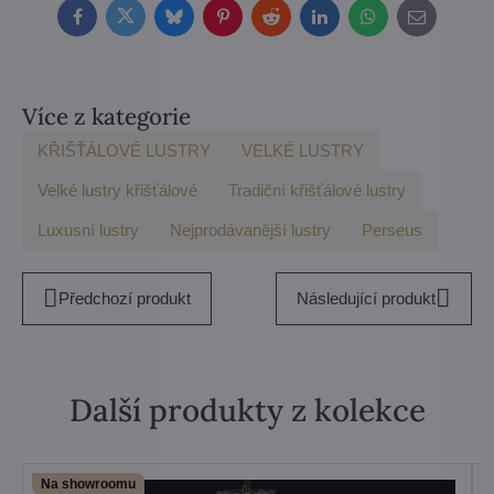
Facebook
Twitter
Bluesky
Pinterest
Reddit
LinkedIn
WhatsApp
E-
mail
Více z kategorie
KŘIŠŤÁLOVÉ LUSTRY
VELKÉ LUSTRY
Velké lustry křišťálové
Tradiční křišťálové lustry
Luxusní lustry
Nejprodávanější lustry
Perseus
Předchozí produkt
Následující produkt
Další produkty z kolekce
Na showroomu