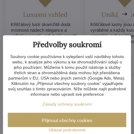
Luxusní vzhled
Unikátní d
Křišťálový lustr okamžitě dodá
Křišťálové lustry jsou
místnosti nádech elegance a
vyráběné a každý kus
sofistikovanosti, což zvýší prestiž
originální, což zajišťu
jakéhokoli prostoru.
interiér bude výjimečn
Předvolby soukromí
Soubory cookie používáme k vylepšení vaší návštěvy tohoto
webu, k analýze jeho výkonu a ke shromažďování údajů o
jeho používání. Můžeme k tomu použít nástroje a služby
třetích stran a shromážděná data mohou být přenášena
partnerům v EU, USA nebo jiných zemích (Google Ads, Meta).
Kliknutím na „Přijmout všechny soubory cookie“ vyjadřujete
svůj souhlas s tímto zpracováním. Níže můžete najít podrobné
informace nebo upravit své preference
Zásady ochrany soukromí
Kterýkoliv křišťálový lustr v
Přijmout všechny cookies
naší nabídce
Ukázat podrobnosti