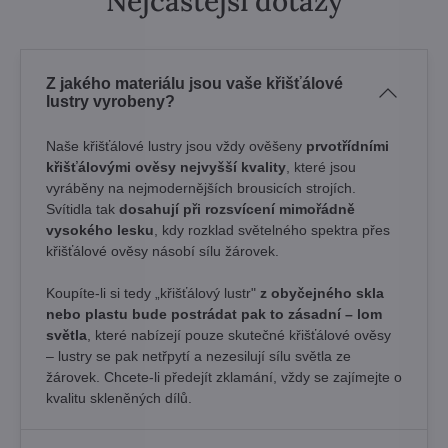
Nejčastější dotazy
Z jakého materiálu jsou vaše křišťálové
lustry vyrobeny?
Naše křišťálové lustry jsou vždy ověšeny
prvotřídními
křišťálovými ověsy nejvyšší kvality
, které jsou
vyráběny na nejmodernějších brousicích strojích.
Svítidla tak
dosahují při rozsvícení mimořádně
vysokého lesku
, kdy rozklad světelného spektra přes
křišťálové ověsy násobí sílu žárovek. ​
Koupíte-li si tedy „křišťálový lustr"
z obyčejného skla
nebo plastu bude postrádat pak to zásadní – lom
světla
, které nabízejí pouze skutečné křišťálové ověsy
– lustry se pak netřpytí a nezesilují sílu světla ze
žárovek. Chcete-li předejít zklamání, vždy se zajímejte o
kvalitu skleněných dílů.