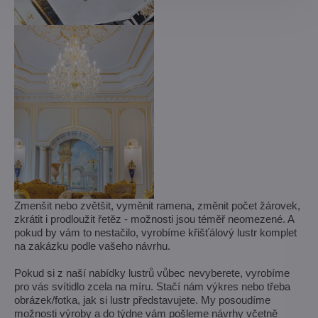
Zmenšit nebo zvětšit, vyměnit ramena, změnit počet žárovek,
zkrátit i prodloužit řetěz - možnosti jsou téměř neomezené. A
pokud by vám to nestačilo, vyrobíme křišťálový lustr komplet
na zakázku podle vašeho návrhu.
Pokud si z naší nabídky lustrů vůbec nevyberete, vyrobíme
pro vás svítidlo zcela na míru. Stačí nám výkres nebo třeba
obrázek/fotka, jak si lustr představujete. My posoudíme
možnosti výroby a do týdne vám pošleme návrhy včetně