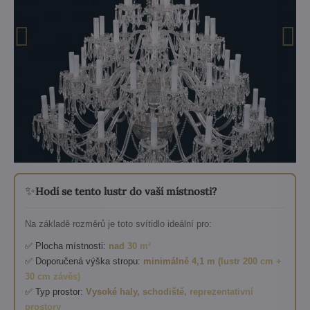
✨
Hodí se tento lustr do vaší místnosti?
Na základě rozměrů je toto svítidlo ideální pro:
✅ Plocha místnosti:
nad 30 m²
✅ Doporučená výška stropu:
minimálně 4,1 m (lustr 200 cm +
30 cm závěs)
✅ Typ prostor:
Vysoké haly, schodiště, reprezentativní
prostory