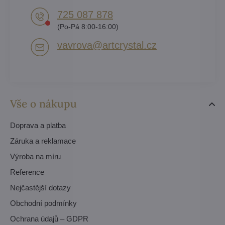
725 087 878​
(Po-Pá 8:00-16:00)
vavrova​@artcrystal​.cz
Vše o nákupu
Doprava a platba
Záruka a reklamace
Výroba na míru
Reference
Nejčastější dotazy
Obchodní podmínky
Ochrana údajů – GDPR