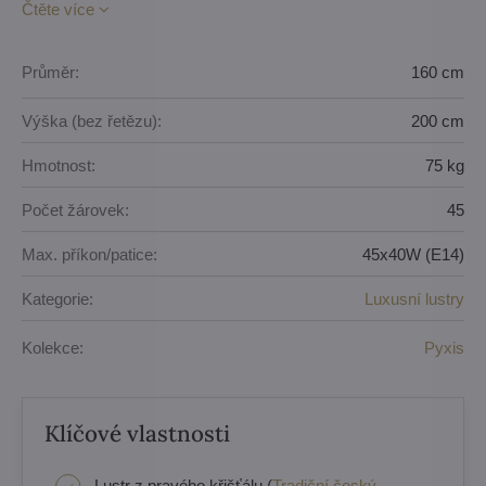
Čtěte více
Průměr:
160 cm
Výška (bez řetězu):
200 cm
Hmotnost:
75 kg
Počet žárovek:
45
Max. příkon/patice:
45x40W (E14)
Kategorie:
Luxusní lustry
Kolekce:
Pyxis
Klíčové vlastnosti
Lustr z pravého křišťálu (
Tradiční český