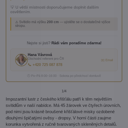
💡 U větší místnosti doporučujeme doplnit dalším
osvětlením.
⚠️ Svítidlo má výšku
200 cm
— ujistěte se o dostatečné výšce
stropu.
Nejste si jisti?
Rádi vám poradíme zdarma!
Hana Vávrová
Obchodní referent pro ČR
✉️ Email
📞 +420 725 087 878
🕐 Po–Pá 8:00–16:00 · Sobota po předchozí domluvě
1
/4
Impozantní lustr z českého křišťálu patří k těm největším
svítidlům v naší nabídce. Má 45 žárovek ve čtyřech úrovních,
pod nimi jsou krásně broušené křišťálové misky ozdobené
dlouhými špičatými ověsy - dropsy. V horní části zaujme
korunka vytvořená z ručně tvarovaných skleněných detailů.