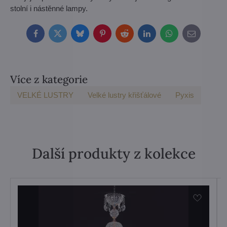
stolní i nástěnné lampy.
Facebook
Twitter
Bluesky
Pinterest
Reddit
LinkedIn
WhatsApp
E-
mail
Více z kategorie
VELKÉ LUSTRY
Velké lustry křišťálové
Pyxis
Další produkty z kolekce