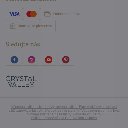
Platba na dobírku
Bankovním převodem
Sledujte nás
Všechna svítidla skladem
Vystavená svítidla
Typy křišťálových svítidel
LED žárovky a lustry
Křišťálový lustr je stále "in"
Vybavování domů a bytů
Vintage interiér a naše lustry
Světla do koupelny
Svítidla Praha
Svítidla Brno
Svítidla Ostrava