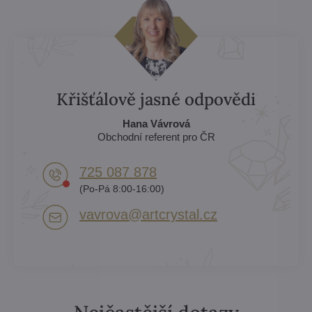
Křišťálově jasné odpovědi
Hana Vávrová
Obchodní referent pro ČR
725 087 878​
(Po-Pá 8:00-16:00)
vavrova​@artcrystal​.cz