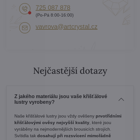
725 087 878​
(Po-Pá 8:00-16:00)
vavrova​@artcrystal​.cz
Nejčastější dotazy
Z jakého materiálu jsou vaše křišťálové
lustry vyrobeny?
Naše křišťálové lustry jsou vždy ověšeny
prvotřídními
křišťálovými ověsy nejvyšší kvality
, které jsou
vyráběny na nejmodernějších brousicích strojích.
Svítidla tak
dosahují při rozsvícení mimořádně