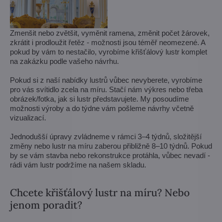
Zmenšit nebo zvětšit, vyměnit ramena, změnit počet žárovek,
zkrátit i prodloužit řetěz - možnosti jsou téměř neomezené. A
pokud by vám to nestačilo, vyrobíme křišťálový lustr komplet
na zakázku podle vašeho návrhu.
Pokud si z naší nabídky lustrů vůbec nevyberete, vyrobíme
pro vás svítidlo zcela na míru. Stačí nám výkres nebo třeba
obrázek/fotka, jak si lustr představujete. My posoudíme
možnosti výroby a do týdne vám pošleme návrhy včetně
vizualizací.
Jednodušší úpravy zvládneme v rámci 3–4 týdnů, složitější
změny nebo lustr na míru zaberou přibližně 8–10 týdnů. Pokud
by se vám stavba nebo rekonstrukce protáhla, vůbec nevadí -
rádi vám lustr podržíme na našem skladu.
Chcete křišťálový lustr na míru? Nebo
jenom poradit?