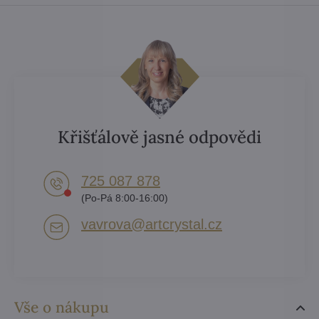
Křišťálově jasné odpovědi
725 087 878​
(Po-Pá 8:00-16:00)
vavrova​@artcrystal​.cz
Vše o nákupu