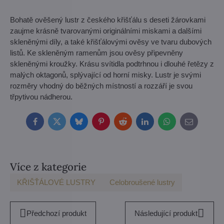
Bohatě ověšený lustr z českého křišťálu s deseti žárovkami
zaujme krásně tvarovanými originálními miskami a dalšími
skleněnými díly, a také křišťálovými ověsy ve tvaru dubových
listů. Ke skleněným ramenům jsou ověsy připevněny
skleněnými kroužky. Krásu svítidla podtrhnou i dlouhé řetězy z
malých oktagonů, splývající od horní misky. Lustr je svými
rozměry vhodný do běžných místností a rozzáří je svou
třpytivou nádherou.
Facebook
Twitter
Bluesky
Pinterest
Reddit
LinkedIn
WhatsApp
E-
mail
Více z kategorie
KŘIŠŤÁLOVÉ LUSTRY
Celobroušené lustry
Předchozí produkt
Následující produkt