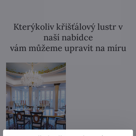
Kterýkoliv křišťálový lustr v
naší nabídce
vám můžeme upravit na míru