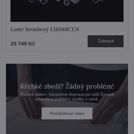
Lustr broušený L16048CLN
Zobrazit
25 749 Kč
Křehké zboží? Žádný problém!
Pečlivé balení, bezpečná doprava po celé Evropě
zdarma a pojištění zásilky v ceně.
Prohlédnout video