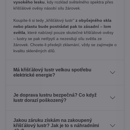
vysokého lesku
, kdy rozklad světelného spektra přes
křišťálové ověsy násobí sílu žárovek. ​
Koupíte-li si tedy „křišťálový lustr"
z obyčejného skla
nebo plastu bude postrádat pak to zásadní – lom
světla
, které nabízejí pouze skutečné křišťálové ověsy
– lustry se pak netřpytí a nezesilují sílu světla ze
žárovek. Chcete-li předejít zklamání, vždy se zajímejte o
kvalitu skleněných dílů.
Má křišťálový lustr velkou spotřebu
elektrické energie?
Je doprava lustru bezpečná? Co když
lustr dorazí poškozený?
Jakou záruku získám na zakoupený
křišťálový lustr? Jak je to s náhradními