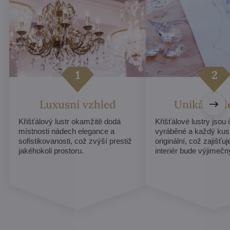
Luxusní vzhled
Unikátní d
Křišťálový lustr okamžitě dodá
Křišťálové lustry jsou
místnosti nádech elegance a
vyráběné a každý kus
sofistikovanosti, což zvýší prestiž
originální, což zajišťu
jakéhokoli prostoru.
interiér bude výjimečn