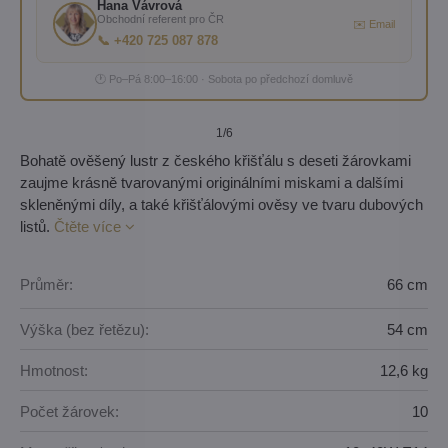
Hana Vávrová
Obchodní referent pro ČR
✉️ Email
📞 +420 725 087 878
🕐 Po–Pá 8:00–16:00 · Sobota po předchozí domluvě
1
/6
Bohatě ověšený lustr z českého křišťálu s deseti žárovkami
zaujme krásně tvarovanými originálními miskami a dalšími
skleněnými díly, a také křišťálovými ověsy ve tvaru dubových
listů.
Čtěte více
Průměr:
66 cm
Výška (bez řetězu):
54 cm
Hmotnost:
12,6 kg
Počet žárovek:
10