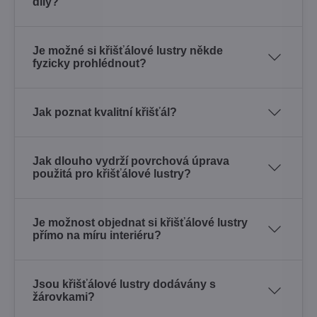
díly?
Je možné si křišťálové lustry někde
fyzicky prohlédnout?
Jak poznat kvalitní křišťál?
Jak dlouho vydrží povrchová úprava
použitá pro křišťálové lustry?
Je možnost objednat si křišťálové lustry
přímo na míru interiéru?
Jsou křišťálové lustry dodávány s
žárovkami?