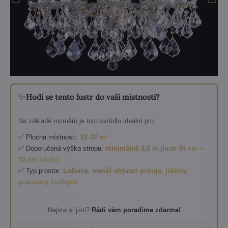
✨
Hodí se tento lustr do vaší místnosti?
Na základě rozměrů je toto svítidlo ideální pro:
✅ Plocha místnosti:
12–20 m²
✅ Doporučená výška stropu:
minimálně 2,6 m (lustr 54 cm +
30 cm závěs)
✅ Typ prostor:
Ložnice, menší obývací pokoje, jídelny,
pracovny, kuchyně
Nejste si jisti?
Rádi vám poradíme zdarma!