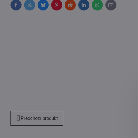
Facebook
Twitter
Bluesky
Pinterest
Reddit
LinkedIn
WhatsApp
E-
mail
Předchozí produkt