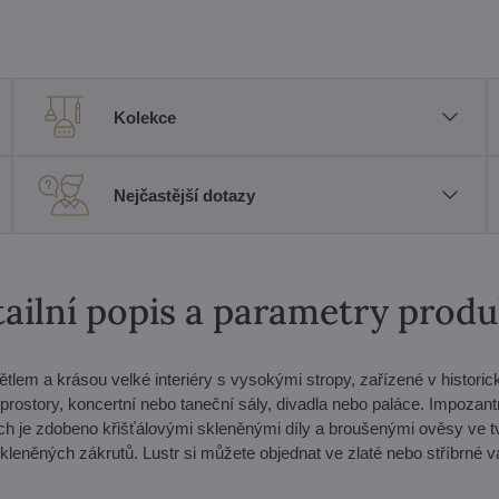
Kolekce
Nejčastější dotazy
ailní popis a parametry prod
ětlem a krásou velké interiéry s vysokými stropy, zařízené v historic
 prostory, koncertní nebo taneční sály, divadla nebo paláce. Impozant
ch je zdobeno křišťálovými skleněnými díly a broušenými ověsy ve t
skleněných zákrutů. Lustr si můžete objednat ve zlaté nebo stříbrné v