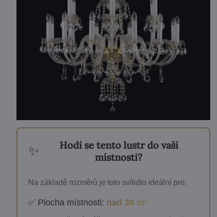
Hodí se tento lustr do vaší
✨
místnosti?
Na základě rozměrů je toto svítidlo ideální pro:
✅ Plocha místnosti:
nad 30 m²