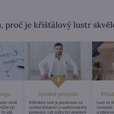
, proč je křišťálový lustr skvě
sign
Symbol prestiže
Přit
často ručně
Křišťálový lustr je považován za
Lustr se 
může být
symbol bohatství a společenského
místnosti,
, že váš
postavení, což může být atraktivní
a stává s