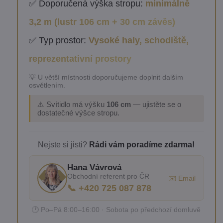
✅ Doporučená výška stropu:
minimálně
3,2 m (lustr 106 cm + 30 cm závěs)
✅ Typ prostor:
Vysoké haly, schodiště,
reprezentativní prostory
💡 U větší místnosti doporučujeme doplnit dalším
osvětlením.
⚠️ Svítidlo má výšku
106 cm
— ujistěte se o
dostatečné výšce stropu.
Nejste si jisti?
Rádi vám poradíme zdarma!
Hana Vávrová
Obchodní referent pro ČR
✉️ Email
📞 +420 725 087 878
🕐 Po–Pá 8:00–16:00 · Sobota po předchozí domluvě