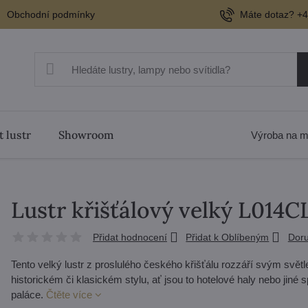
Obchodní podmínky
Máte dotaz? +4
t lustr
Showroom
Výroba na m
Lustr křišťálový velký L014
Přidat hodnocení
Přidat k Oblíbeným
Doru
Tento velký lustr z proslulého českého křišťálu rozzáří svým svět
historickém či klasickém stylu, ať jsou to hotelové haly nebo jiné
paláce.
Čtěte více