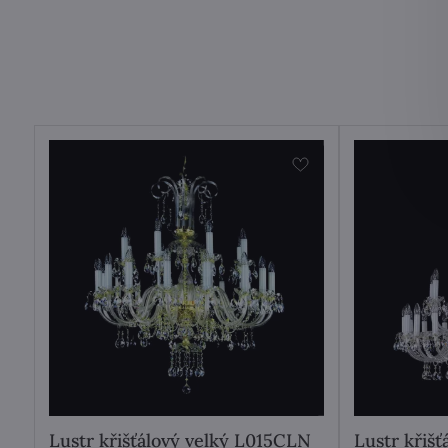
Lustr křišťálový velký L015CLN
Lustr křiš