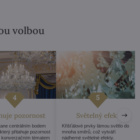
lou volbou
ahuje pozornost
Světelný efekt
stane centrálním bodem
Křišťálové prvky lámou světlo do
 který přitahuje pozornost
mnoha směrů, což vytváří
e konverzačním tématem
nádherné světelné efekty.