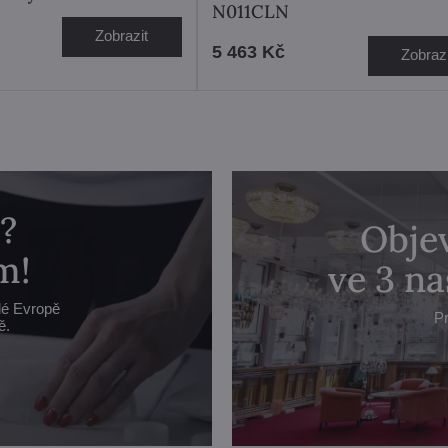
N011CLN
Zobrazit
5 463 Kč
Zobrazi
?
Objev
m!
ve 3 n
lé Evropě
Pr
ě.