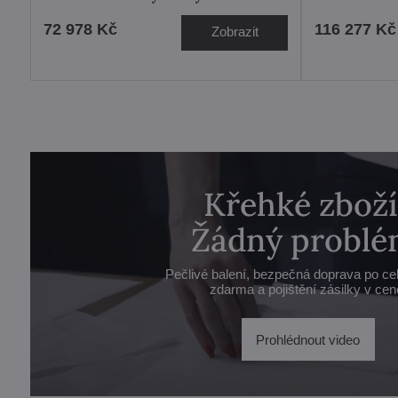
72 978 Kč
116 277 Kč
Zobrazit
Křehké zboží
Žádný problé
Pečlivé balení, bezpečná doprava po ce
zdarma a pojištění zásilky v cen
Prohlédnout video