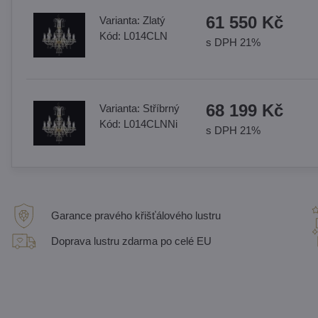
61 550 Kč
Varianta:
Zlatý
Kód:
L014CLN
s DPH 21%
68 199 Kč
Varianta:
Stříbrný
Kód:
L014CLNNi
s DPH 21%
Garance pravého křišťálového lustru
Doprava lustru zdarma po celé EU