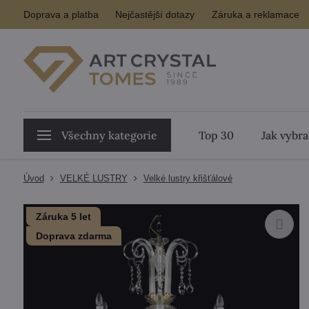
Doprava a platba
Nejčastější dotazy
Záruka a reklamace
Všechny kategorie
Top 30
Jak vybra
Úvod
VELKÉ LUSTRY
Velké lustry křišťálové
Záruka 5 let
Doprava zdarma