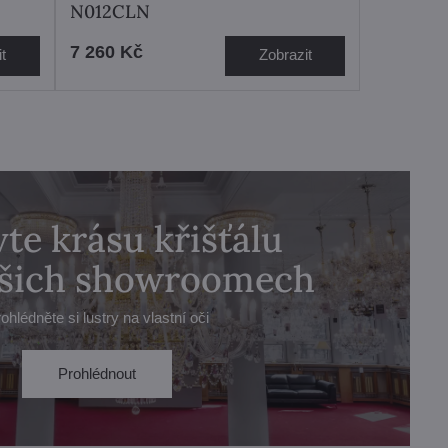
N012CLN
7 260 Kč
t
Zobrazit
te krásu křišťálu
ašich showroomech
ohlédněte si lustry na vlastní oči
Prohlédnout