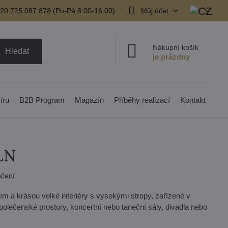
20 725 087 878​ (Po-Pá 8:00-16:00)
Můj účet
Nákupní košík
Hledat
íru
B2B Program
Magazín
Příběhy realizací
Kontakt
CLN
čení
lem a krásou velké interiéry s vysokými stropy, zařízené v
 společenské prostory, koncertní nebo taneční sály, divadla nebo