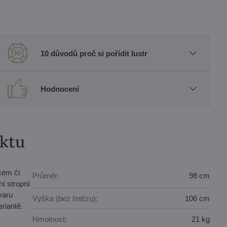
10 důvodů proč si pořídit lustr
Hodnocení
uktu
kém či
Průměr:
98 cm
ní stropní
varu
Výška (bez řetězu):
106 cm
ariantě.
Hmotnost:
21 kg