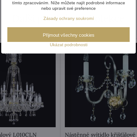
tímto zpracováním. Níže můžete najít podrobné informace
nebo upravit své preference
Další produkty z kolekce
Zásady ochrany soukromí
Přijmout všechny cookies
Ukázat podrobnosti
ťálový L010CLN
Nástěnné svítidlo křišťálové