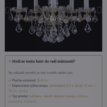
✨
Hodí se tento lustr do vaší místnosti?
Na základě rozměrů je toto svítidlo ideální pro:
✅ Plocha místnosti:
8–15 m²
✅ Doporučená výška stropu:
minimálně 2,5 m (lustr 43 cm +
30 cm závěs)
✅ Typ prostor:
Ložnice, menší obývací pokoje, jídelny,
pracovny, kuchyně