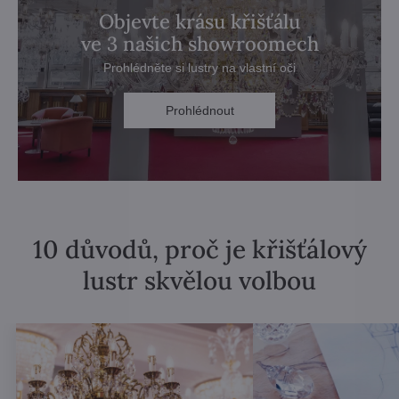
Objevte krásu křišťálu
ve 3 našich showroomech
Prohlédněte si lustry na vlastní oči
Prohlédnout
10 důvodů, proč je křišťálový
lustr skvělou volbou