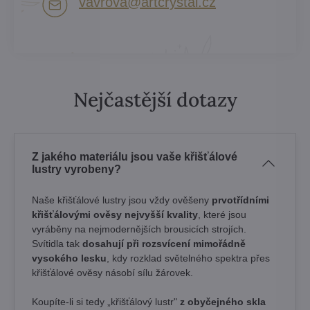
vavrova​@artcrystal​.cz
Nejčastější dotazy
Z jakého materiálu jsou vaše křišťálové
lustry vyrobeny?
Naše křišťálové lustry jsou vždy ověšeny
prvotřídními
křišťálovými ověsy nejvyšší kvality
, které jsou
vyráběny na nejmodernějších brousicích strojích.
Svítidla tak
dosahují při rozsvícení mimořádně
vysokého lesku
, kdy rozklad světelného spektra přes
křišťálové ověsy násobí sílu žárovek. ​
Koupíte-li si tedy „křišťálový lustr"
z obyčejného skla