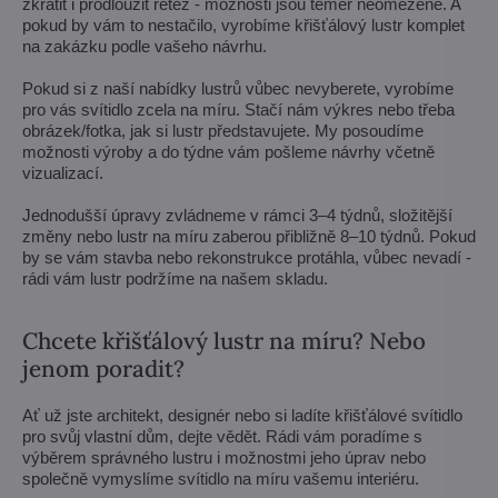
zkrátit i prodloužit řetěz - možnosti jsou téměř neomezené. A
pokud by vám to nestačilo, vyrobíme křišťálový lustr komplet
na zakázku podle vašeho návrhu.
Pokud si z naší nabídky lustrů vůbec nevyberete, vyrobíme
pro vás svítidlo zcela na míru. Stačí nám výkres nebo třeba
obrázek/fotka, jak si lustr představujete. My posoudíme
možnosti výroby a do týdne vám pošleme návrhy včetně
vizualizací.
Jednodušší úpravy zvládneme v rámci 3–4 týdnů, složitější
změny nebo lustr na míru zaberou přibližně 8–10 týdnů. Pokud
by se vám stavba nebo rekonstrukce protáhla, vůbec nevadí -
rádi vám lustr podržíme na našem skladu.
Chcete křišťálový lustr na míru? Nebo
jenom poradit?
Ať už jste architekt, designér nebo si ladíte křišťálové svítidlo
pro svůj vlastní dům, dejte vědět. Rádi vám poradíme s
výběrem správného lustru i možnostmi jeho úprav nebo
společně vymyslíme svítidlo na míru vašemu interiéru.