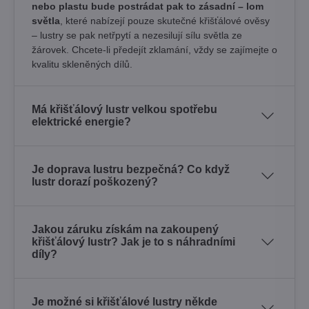
nebo plastu bude postrádat pak to zásadní – lom
světla
, které nabízejí pouze skutečné křišťálové ověsy
– lustry se pak netřpytí a nezesilují sílu světla ze
žárovek. Chcete-li předejít zklamání, vždy se zajímejte o
kvalitu skleněných dílů.
Má křišťálový lustr velkou spotřebu
elektrické energie?
Je doprava lustru bezpečná? Co když
lustr dorazí poškozený?
Jakou záruku získám na zakoupený
křišťálový lustr? Jak je to s náhradními
díly?
Je možné si křišťálové lustry někde