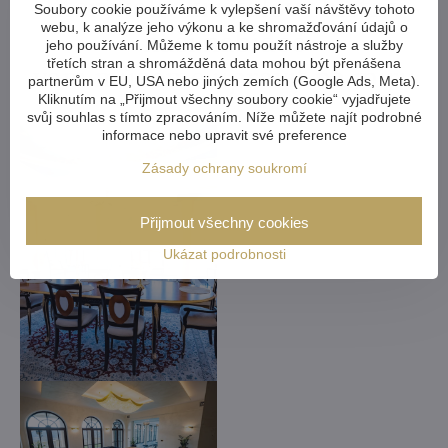
Kterýkoliv křišťálový lustr v
Soubory cookie používáme k vylepšení vaší návštěvy tohoto
webu, k analýze jeho výkonu a ke shromažďování údajů o
naší nabídce
jeho používání. Můžeme k tomu použít nástroje a služby
třetích stran a shromážděná data mohou být přenášena
vám můžeme upravit na míru
partnerům v EU, USA nebo jiných zemích (Google Ads, Meta).
Kliknutím na „Přijmout všechny soubory cookie“ vyjadřujete
svůj souhlas s tímto zpracováním. Níže můžete najít podrobné
informace nebo upravit své preference
Zásady ochrany soukromí
Přijmout všechny cookies
Ukázat podrobnosti