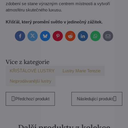
zdobení se stane výrazným centrem místnosti a vytvoří
atmosféru skutečného luxusu.
Křišťál, který promění světlo v jedinečný zážitek.
Facebook
Twitter
Bluesky
Pinterest
Reddit
LinkedIn
WhatsApp
E-
mail
Více z kategorie
KŘIŠŤÁLOVÉ LUSTRY
Lustry Marie Terezie
Nejprodávanější lustry
Předchozí produkt
Následující produkt
Další produkty z kolekce