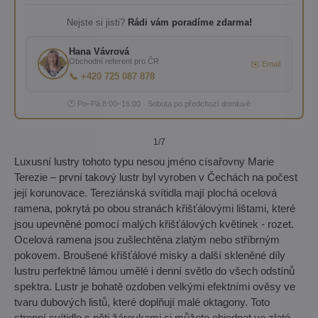
Nejste si jisti?
Rádi vám poradíme zdarma!
Hana Vávrová
Obchodní referent pro ČR
✉️ Email
📞 +420 725 087 878
🕐 Po–Pá 8:00–16:00 · Sobota po předchozí domluvě
1
/7
Luxusní lustry tohoto typu nesou jméno císařovny Marie
Terezie – první takový lustr byl vyroben v Čechách na počest
její korunovace. Tereziánská svítidla mají plochá ocelová
ramena, pokrytá po obou stranách křišťálovými lištami, které
jsou upevněné pomocí malých křišťálových květinek - rozet.
Ocelová ramena jsou zušlechtěna zlatým nebo stříbrným
pokovem. Broušené křišťálové misky a další skleněné díly
lustru perfektně lámou umělé i denní světlo do všech odstínů
spektra. Lustr je bohatě ozdoben velkými efektními ověsy ve
tvaru dubových listů, které doplňují malé oktagony. Toto
stropní svítidlo s pěti žárovkami si můžete objednat ve zlaté