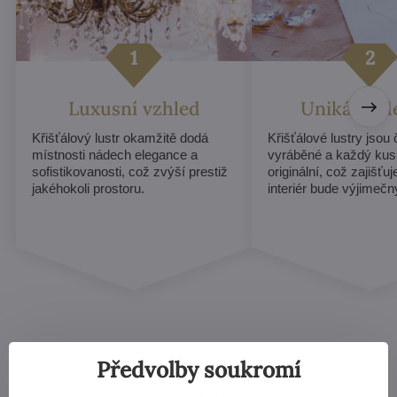
Luxusní vzhled
Unikátní d
Křišťálový lustr okamžitě dodá
Křišťálové lustry jsou
místnosti nádech elegance a
vyráběné a každý kus
sofistikovanosti, což zvýší prestiž
originální, což zajišťu
jakéhokoli prostoru.
interiér bude výjimečn
Předvolby soukromí