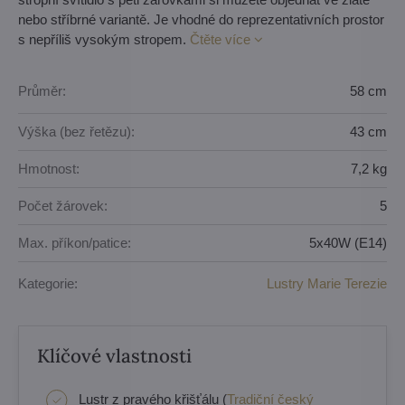
nebo stříbrné variantě. Je vhodné do reprezentativních prostor
s nepříliš vysokým stropem.
Čtěte více
Průměr:
58 cm
Výška (bez řetězu):
43 cm
Hmotnost:
7,2 kg
Počet žárovek:
5
Max. příkon/patice:
5x40W (E14)
Kategorie:
Lustry Marie Terezie
Klíčové vlastnosti
Lustr z pravého křišťálu (
Tradiční český