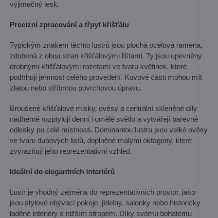
výjimečný lesk.
Precizní zpracování a třpyt křišťálu
Typickým znakem těchto lustrů jsou plochá ocelová ramena,
zdobená z obou stran křišťálovými lištami. Ty jsou upevněny
drobnými křišťálovými rozetami ve tvaru květinek, které
podtrhují jemnost celého provedení. Kovové části mohou mít
zlatou nebo stříbrnou povrchovou úpravu.
Broušené křišťálové misky, ověsy a centrální skleněné díly
nádherně rozptylují denní i umělé světlo a vytvářejí barevné
odlesky po celé místnosti. Dominantou lustru jsou velké ověsy
ve tvaru dubových listů, doplněné malými oktagony, které
zvýrazňují jeho reprezentativní vzhled.
Ideální do elegantních interiérů
Lustr je vhodný zejména do reprezentativních prostor, jako
jsou stylové obývací pokoje, jídelny, salonky nebo historicky
laděné interiéry s nižším stropem. Díky svému bohatému