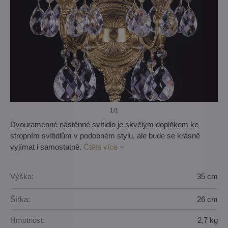
1
/1
Dvouramenné nástěnné svítidlo je skvělým doplňkem ke
stropním svítidlům v podobném stylu, ale bude se krásně
vyjímat i samostatně.
Čtěte více
Výška:
35 cm
Šířka:
26 cm
Hmotnost:
2,7 kg