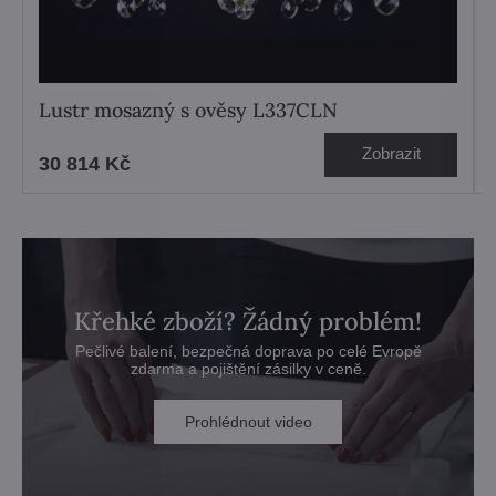
Lustr mosazný s ověsy L337CLN
Zobrazit
30 814 Kč
Křehké zboží? Žádný problém!
Pečlivé balení, bezpečná doprava po celé Evropě
zdarma a pojištění zásilky v ceně.
Prohlédnout video