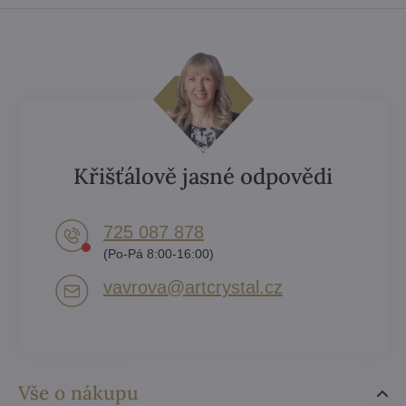
Křišťálově jasné odpovědi
725 087 878​
(Po-Pá 8:00-16:00)
vavrova​@artcrystal​.cz
Vše o nákupu