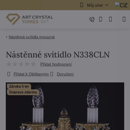
Můj účet
Nástěnná svítidla mosazná
Nástěnné svítidlo N338CLN
Přidat hodnocení
Přidat k Oblíbeným
Doručení
Záruka 5 let
Doprava zdarma