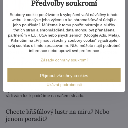
Předvolby soukromí
Soubory cookie používáme k vylepšení vaší návštěvy tohoto
Zmenšit nebo zvětšit, vyměnit ramena, změnit počet žárovek,
webu, k analýze jeho výkonu a ke shromažďování údajů o
zkrátit i prodloužit řetěz - možnosti jsou téměř neomezené. A
jeho používání. Můžeme k tomu použít nástroje a služby
třetích stran a shromážděná data mohou být přenášena
pokud by vám to nestačilo, vyrobíme křišťálový lustr komplet
partnerům v EU, USA nebo jiných zemích (Google Ads, Meta).
na zakázku podle vašeho návrhu.
Kliknutím na „Přijmout všechny soubory cookie“ vyjadřujete
svůj souhlas s tímto zpracováním. Níže můžete najít podrobné
Pokud si z naší nabídky lustrů vůbec nevyberete, vyrobíme
informace nebo upravit své preference
pro vás svítidlo zcela na míru. Stačí nám výkres nebo třeba
obrázek/fotka, jak si lustr představujete. My posoudíme
Zásady ochrany soukromí
možnosti výroby a do týdne vám pošleme návrhy včetně
vizualizací.
Přijmout všechny cookies
Jednodušší úpravy zvládneme v rámci 3–4 týdnů, složitější
změny nebo lustr na míru zaberou přibližně 8–10 týdnů. Pokud
Ukázat podrobnosti
by se vám stavba nebo rekonstrukce protáhla, vůbec nevadí -
rádi vám lustr podržíme na našem skladu.
Chcete křišťálový lustr na míru? Nebo
jenom poradit?