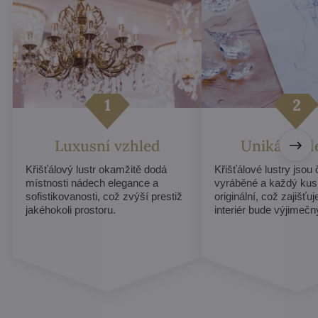
Luxusní vzhled
Unikátní d
Křišťálový lustr okamžitě dodá
Křišťálové lustry jsou
místnosti nádech elegance a
vyráběné a každý kus
sofistikovanosti, což zvýší prestiž
originální, což zajišťu
jakéhokoli prostoru.
interiér bude výjimečn