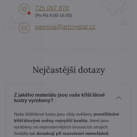
725 087 878​
(Po-Pá 8:00-16:00)
vavrova​@artcrystal​.cz
Nejčastější dotazy
Z jakého materiálu jsou vaše křišťálové
lustry vyrobeny?
Naše křišťálové lustry jsou vždy ověšeny
prvotřídními
křišťálovými ověsy nejvyšší kvality
, které jsou
vyráběny na nejmodernějších brousicích strojích.
Svítidla tak
dosahují při rozsvícení mimořádně