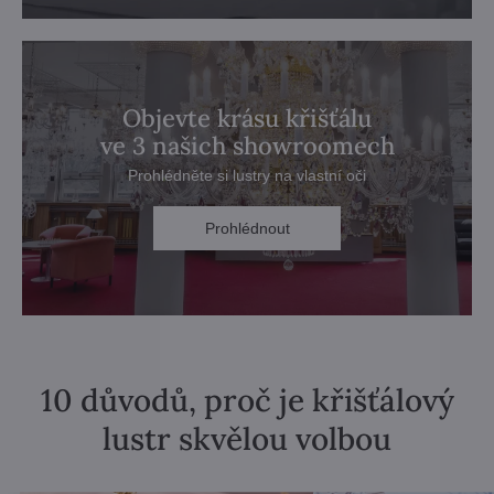
Objevte krásu křišťálu
ve 3 našich showroomech
Prohlédněte si lustry na vlastní oči
Prohlédnout
10 důvodů, proč je křišťálový
lustr skvělou volbou