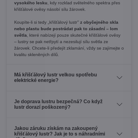
vysokého lesku
, kdy rozklad světelného spektra přes
křišťálové ověsy násobí sílu žárovek. ​
Koupíte-li si tedy „křišťálový lustr"
z obyčejného skla
nebo plastu bude postrádat pak to zásadní – lom
světla
, které nabízejí pouze skutečné křišťálové ověsy
– lustry se pak netřpytí a nezesilují sílu světla ze
žárovek. Chcete-li předejít zklamání, vždy se zajímejte o
kvalitu skleněných dílů.
Má křišťálový lustr velkou spotřebu
elektrické energie?
Je doprava lustru bezpečná? Co když
lustr dorazí poškozený?
Jakou záruku získám na zakoupený
křišťálový lustr? Jak je to s náhradními