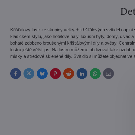
Det
Křišťálový lustr ze skupiny velkých křišťálových svítidel naplní s
klasickém stylu, jako hotelové haly, luxusní byty, domy, divadla
bohatě zdobeno broušenými křišťálovými díly a ověsy. Centráln
lustru ještě větší jas. Na lustru můžeme obdivovat také ozdobn
misky a středové skleněné díly. Svítidlo si můžete objednat ve 
Facebook
Twitter
Bluesky
Pinterest
Reddit
LinkedIn
WhatsApp
E-
mail