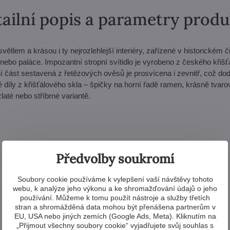
ailní popis a parametry prod
větlem a krásou i ty nejrozlehlejší interiéry, zařízené v historickém č
 nebo paláce. Impozantní stropní svítidlo je vyrobeno z českého křišť
í část sestavená z řetězových ověsů je prosvícena i zevnitř, což do
é díly z křišťálového skla – špičky na horní řadě ramen, krásně tvar
zlaté nebo stříbrné variantě.
Předvolby soukromí
Soubory cookie používáme k vylepšení vaší návštěvy tohoto
webu, k analýze jeho výkonu a ke shromažďování údajů o jeho
používání. Můžeme k tomu použít nástroje a služby třetích
stran a shromážděná data mohou být přenášena partnerům v
EU, USA nebo jiných zemích (Google Ads, Meta). Kliknutím na
„Přijmout všechny soubory cookie“ vyjadřujete svůj souhlas s