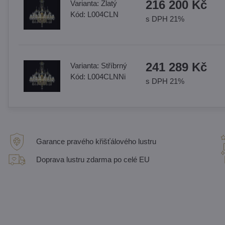
216 200 Kč
Varianta:
Zlatý
Kód:
L004CLN
s DPH 21%
241 289 Kč
Varianta:
Stříbrný
Kód:
L004CLNNi
s DPH 21%
Garance pravého křišťálového lustru
Doprava lustru zdarma po celé EU