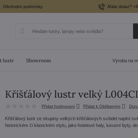
Obchodní podmínky
Máte dotaz? +4
t lustr
Showroom
Výroba na m
Křišťálový lustr velký L004
Přidat hodnocení
Přidat k Oblíbeným
Doru
Křišťálový lustr ze skupiny velkých křišťálových svítidel naplní svět
historickém či klasickém stylu, jako hotelové haly, luxusní byty, 