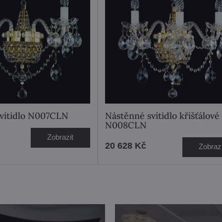
vítidlo N007CLN
Nástěnné svítidlo křišťálové
N008CLN
Zobrazit
20 628 Kč
Zobrazi