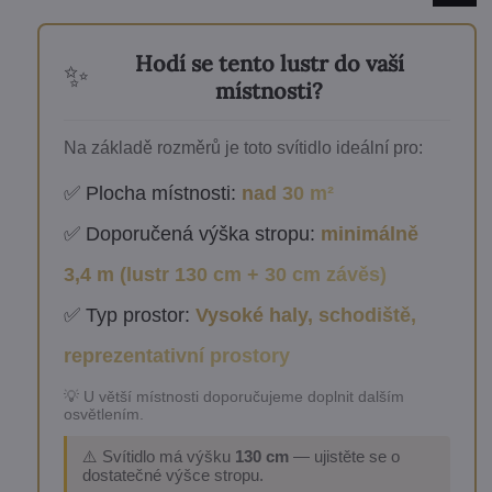
Hodí se tento lustr do vaší
✨
místnosti?
Na základě rozměrů je toto svítidlo ideální pro:
✅ Plocha místnosti:
nad 30 m²
✅ Doporučená výška stropu:
minimálně
3,4 m (lustr 130 cm + 30 cm závěs)
✅ Typ prostor:
Vysoké haly, schodiště,
reprezentativní prostory
💡 U větší místnosti doporučujeme doplnit dalším
osvětlením.
⚠️ Svítidlo má výšku
130 cm
— ujistěte se o
dostatečné výšce stropu.