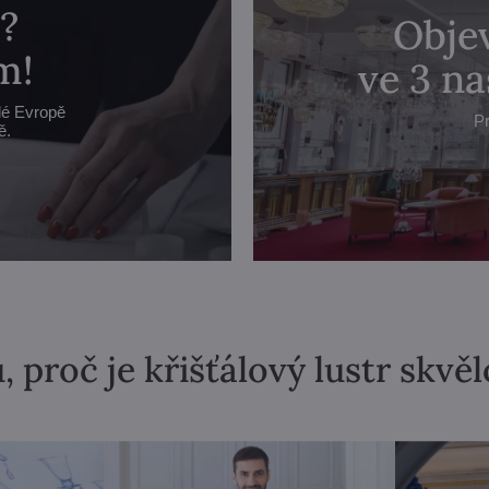
?
Objev
m!
ve 3 n
lé Evropě
Pr
ě.
, proč je křišťálový lustr skvě