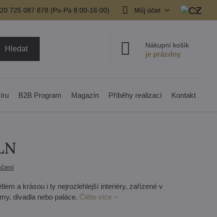
20 725 087 878​ (Po-Pá 8:00-16:00)
Můj účet
Nákupní košík
Hledat
íru
B2B Program
Magazín
Příběhy realizací
Kontakt
CLN
čení
lem a krásou i ty nejrozlehlejší interiéry, zařízené v
domy, divadla nebo paláce.
Čtěte více