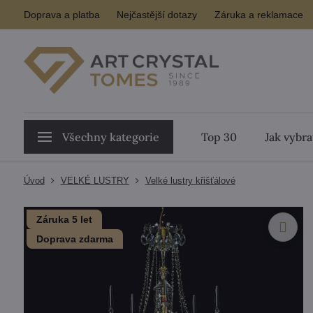
Doprava a platba
Nejčastější dotazy
Záruka a reklamace
Všechny kategorie
Top 30
Jak vybra
Úvod
VELKÉ LUSTRY
Velké lustry křišťálové
Záruka 5 let
Doprava zdarma