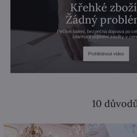
Křehké zboží
Žádný problé
Pečlivé balení, bezpečná doprava po ce
zdarma a pojištění zásilky v cen
Prohlédnout video
10 důvodů