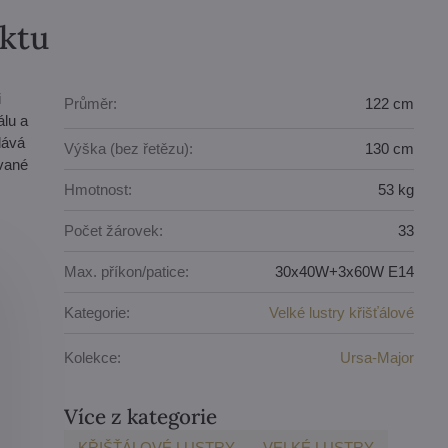
uktu
i
Průměr:
122 cm
álu a
dává
Výška (bez řetězu):
130 cm
ované
Hmotnost:
53 kg
Počet žárovek:
33
Max. příkon/patice:
30x40W+3x60W E14
Kategorie:
Velké lustry křišťálové
Kolekce:
Ursa-Major
Více z kategorie
KŘIŠŤÁLOVÉ LUSTRY
VELKÉ LUSTRY