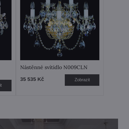
Nástěnné svítidlo N009CLN
35 535 Kč
Zobrazit
t