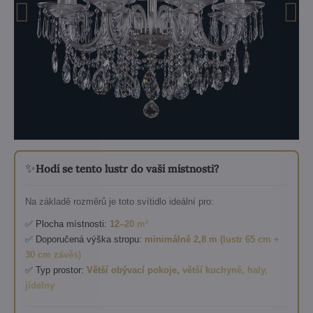
✨
Hodí se tento lustr do vaší místnosti?
Na základě rozměrů je toto svítidlo ideální pro:
✅ Plocha místnosti:
12–20 m²
✅ Doporučená výška stropu:
minimálně 2,8 m (lustr 65 cm +
30 cm závěs)
✅ Typ prostor:
Větší obývací pokoje, větší kuchyně, haly,
jídelny