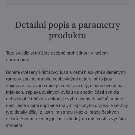
Detailní popis a parametry
produktu
Toto svítidlo si můžete osobně prohlédnout v našem
showroomu.
Bohatě ověšený křišťálový lustr s osmi hladkými skleněnými
rameny zaujme mnoha neobvyklými detaily, ať to jsou
zajímavě tvarované misky a centrální díly, dlouhé ověsy na
miskách, záplava oválných ověsů ve spodní části svítidla
nebo dlouhé řetězy z dokonale vybroušených ověsů, v horní
části ještě vtipně doplněné malými špičatými dropsy. Všechny
tyto detaily dělají z lustru mistrnou ukázku práce českých
sklářů. Svými rozměry je lustr vhodný do místností s vyšším
stropem.