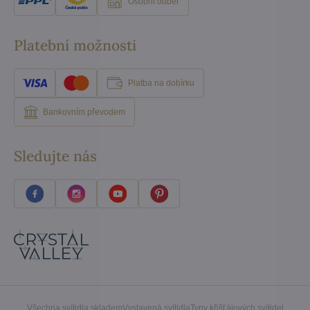
Osobní odběr
Platební možnosti
Platba na dobírku
Bankovním převodem
Sledujte nás
Všechna svítidla skladem
Vystavená svítidla
Typy křišťálových svítidel