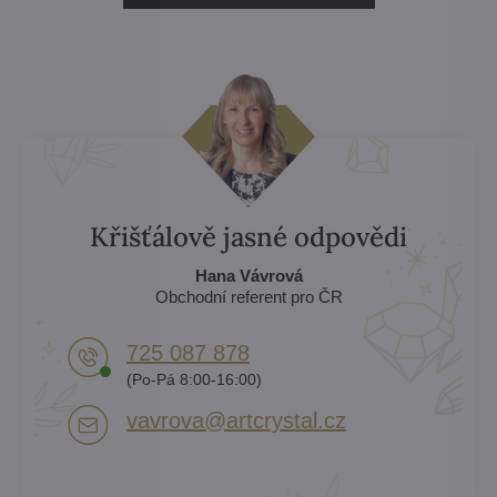
Křišťálově jasné odpovědi
Hana Vávrová
Obchodní referent pro ČR
725 087 878​
(Po-Pá 8:00-16:00)
vavrova​@artcrystal​.cz