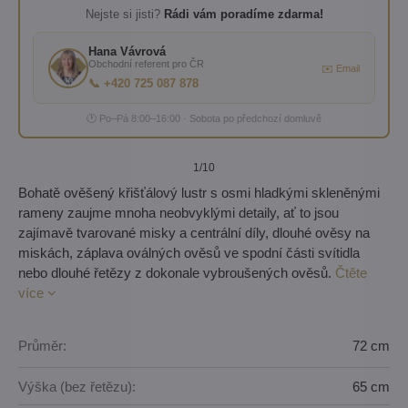
Nejste si jisti?
Rádi vám poradíme zdarma!
Hana Vávrová
Obchodní referent pro ČR
✉️ Email
📞 +420 725 087 878
🕐 Po–Pá 8:00–16:00 · Sobota po předchozí domluvě
1
/10
Bohatě ověšený křišťálový lustr s osmi hladkými skleněnými
rameny zaujme mnoha neobvyklými detaily, ať to jsou
zajímavě tvarované misky a centrální díly, dlouhé ověsy na
miskách, záplava oválných ověsů ve spodní části svítidla
nebo dlouhé řetězy z dokonale vybroušených ověsů.
Čtěte
více
Průměr:
72 cm
Výška (bez řetězu):
65 cm