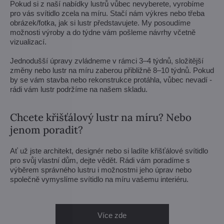
Pokud si z naší nabídky lustrů vůbec nevyberete, vyrobíme
pro vás svítidlo zcela na míru. Stačí nám výkres nebo třeba
obrázek/fotka, jak si lustr představujete. My posoudíme
možnosti výroby a do týdne vám pošleme návrhy včetně
vizualizací.
Jednodušší úpravy zvládneme v rámci 3–4 týdnů, složitější
změny nebo lustr na míru zaberou přibližně 8–10 týdnů. Pokud
by se vám stavba nebo rekonstrukce protáhla, vůbec nevadí -
rádi vám lustr podržíme na našem skladu.
Chcete křišťálový lustr na míru? Nebo
jenom poradit?
Ať už jste architekt, designér nebo si ladíte křišťálové svítidlo
pro svůj vlastní dům, dejte vědět. Rádi vám poradíme s
výběrem správného lustru i možnostmi jeho úprav nebo
společně vymyslíme svítidlo na míru vašemu interiéru.
Více zde