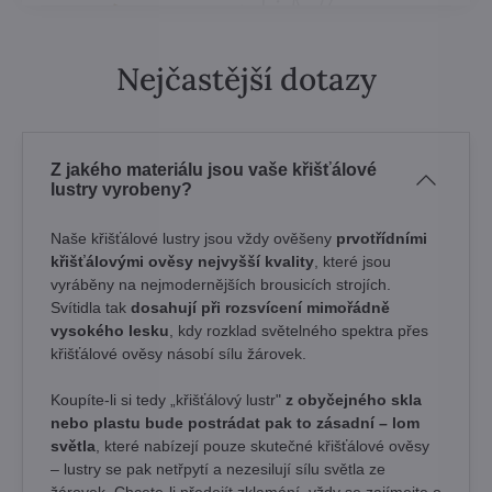
Nejčastější dotazy
Z jakého materiálu jsou vaše křišťálové
lustry vyrobeny?
Naše křišťálové lustry jsou vždy ověšeny
prvotřídními
křišťálovými ověsy nejvyšší kvality
, které jsou
vyráběny na nejmodernějších brousicích strojích.
Svítidla tak
dosahují při rozsvícení mimořádně
vysokého lesku
, kdy rozklad světelného spektra přes
křišťálové ověsy násobí sílu žárovek. ​
Koupíte-li si tedy „křišťálový lustr"
z obyčejného skla
nebo plastu bude postrádat pak to zásadní – lom
světla
, které nabízejí pouze skutečné křišťálové ověsy
– lustry se pak netřpytí a nezesilují sílu světla ze
žárovek. Chcete-li předejít zklamání, vždy se zajímejte o