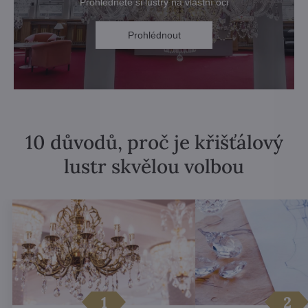
Prohlédněte si lustry na vlastní oči
Prohlédnout
10 důvodů, proč je křišťálový
lustr skvělou volbou