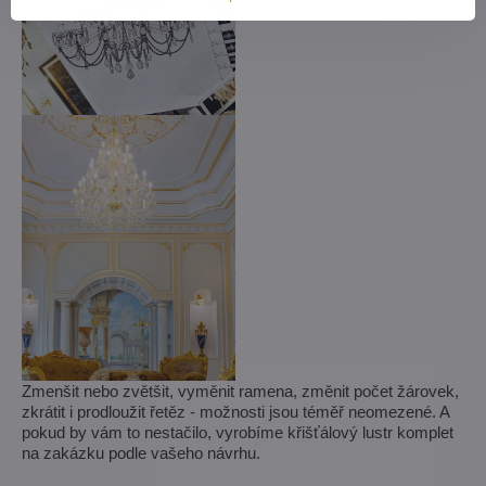
Zmenšit nebo zvětšit, vyměnit ramena, změnit počet žárovek,
zkrátit i prodloužit řetěz - možnosti jsou téměř neomezené. A
pokud by vám to nestačilo, vyrobíme křišťálový lustr komplet
na zakázku podle vašeho návrhu.