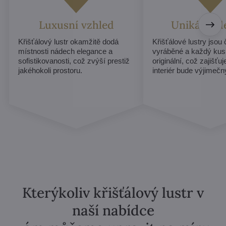
Luxusní vzhled
Unikátní d
Křišťálový lustr okamžitě dodá
Křišťálové lustry jsou
místnosti nádech elegance a
vyráběné a každý kus
sofistikovanosti, což zvýší prestiž
originální, což zajišťu
jakéhokoli prostoru.
interiér bude výjimečn
Kterýkoliv křišťálový lustr v
naší nabídce