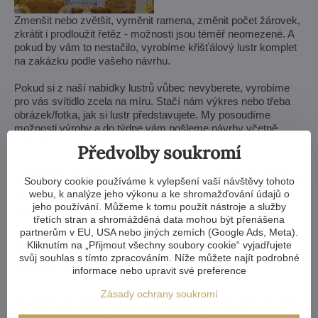
Zmenšit nebo zvětšit, vyměnit ramena, změnit počet žárovek,
zkrátit i prodloužit řetěz - možnosti jsou téměř neomezené. A
pokud by vám to nestačilo, vyrobíme křišťálový lustr komplet
na zakázku podle vašeho návrhu.
Pokud si z naší nabídky lustrů vůbec nevyberete, vyrobíme
pro vás svítidlo zcela na míru. Stačí nám výkres nebo třeba
obrázek/fotka, jak si lustr představujete. My posoudíme
možnosti výroby a do týdne vám pošleme návrhy včetně
vizualizací.
Předvolby soukromí
Jednodušší úpravy zvládneme v rámci 3–4 týdnů, složitější
Soubory cookie používáme k vylepšení vaší návštěvy tohoto
změny nebo lustr na míru zaberou přibližně 8–10 týdnů. Pokud
webu, k analýze jeho výkonu a ke shromažďování údajů o
by se vám stavba nebo rekonstrukce protáhla, vůbec nevadí -
jeho používání. Můžeme k tomu použít nástroje a služby
rádi vám lustr podržíme na našem skladu.
třetích stran a shromážděná data mohou být přenášena
partnerům v EU, USA nebo jiných zemích (Google Ads, Meta).
Chcete křišťálový lustr na míru? Nebo
Kliknutím na „Přijmout všechny soubory cookie“ vyjadřujete
svůj souhlas s tímto zpracováním. Níže můžete najít podrobné
jenom poradit?
informace nebo upravit své preference
Zásady ochrany soukromí
Ať už jste architekt, designér nebo si ladíte křišťálové svítidlo
pro svůj vlastní dům, dejte vědět. Rádi vám poradíme s