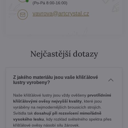
(Po-Pá 8:00-16:00)
vavrova​@artcrystal​.cz
Nejčastější dotazy
Z jakého materiálu jsou vaše křišťálové
lustry vyrobeny?
Naše křišťálové lustry jsou vždy ověšeny
prvotřídními
křišťálovými ověsy nejvyšší kvality
, které jsou
vyráběny na nejmodernějších brousicích strojích.
Svítidla tak
dosahují při rozsvícení mimořádně
vysokého lesku
, kdy rozklad světelného spektra přes
křišťálové ověsy násobí sílu žárovek. ​