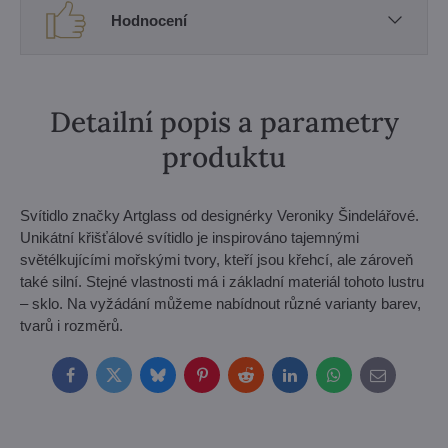
Hodnocení
Detailní popis a parametry
produktu
Svítidlo značky Artglass od designérky Veroniky Šindelářové.
Unikátní křišťálové svítidlo je inspirováno tajemnými
světélkujícími mořskými tvory, kteří jsou křehcí, ale zároveň
také silní. Stejné vlastnosti má i základní materiál tohoto lustru
– sklo. Na vyžádání můžeme nabídnout různé varianty barev,
tvarů i rozměrů.
Facebook
Twitter
Bluesky
Pinterest
Reddit
LinkedIn
WhatsApp
E-
mail