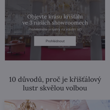
Objevte krásu křišťálu
ve 3 našich showroomech
Prohlédněte si lustry na vlastní oči
Prohlédnout
10 důvodů, proč je křišťálový
lustr skvělou volbou