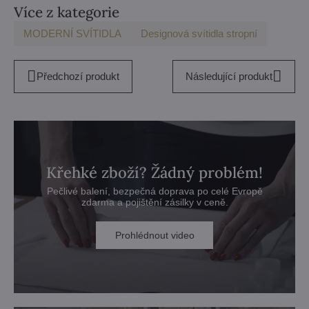
Více z kategorie
MODERNÍ SVÍTIDLA
Designová svítidla stropní
Předchozí produkt
Následující produkt
Křehké zboží? Žádný problém!
Pečlivé balení, bezpečná doprava po celé Evropě
zdarma a pojištění zásilky v ceně.
Prohlédnout video