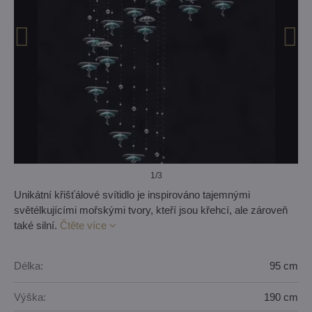
1
/3
Unikátní křišťálové svítidlo je inspirováno tajemnými
světélkujícími mořskými tvory, kteří jsou křehcí, ale zároveň
také silní.
Čtěte více
Délka:
95 cm
Výška:
190 cm