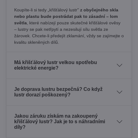
Koupíte-li si tedy „křišťálový lustr"
z obyčejného skla
nebo plastu bude postrádat pak to zásadní – lom
světla
, které nabízejí pouze skutečné křišťálové ověsy
– lustry se pak netřpytí a nezesilují sílu světla ze
žárovek. Chcete-li předejít zklamání, vždy se zajímejte o
kvalitu skleněných dílů.
Má křišťálový lustr velkou spotřebu
elektrické energie?
Je doprava lustru bezpečná? Co když
lustr dorazí poškozený?
Jakou záruku získám na zakoupený
křišťálový lustr? Jak je to s náhradními
díly?