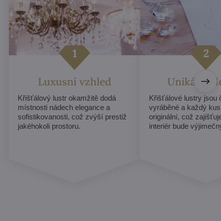
Luxusní vzhled
Unikátní d
Křišťálový lustr okamžitě dodá
Křišťálové lustry jsou
místnosti nádech elegance a
vyráběné a každý kus
sofistikovanosti, což zvýší prestiž
originální, což zajišťu
jakéhokoli prostoru.
interiér bude výjimečn