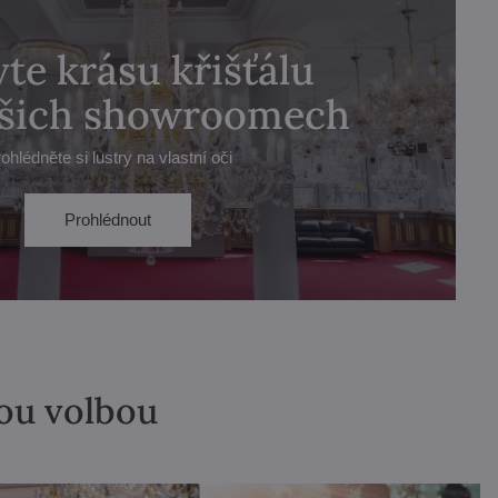
te krásu křišťálu
ašich showroomech
ohlédněte si lustry na vlastní oči
Prohlédnout
lou volbou