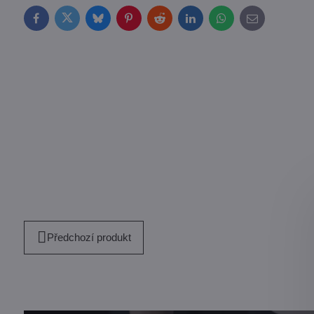
Facebook
Twitter
Bluesky
Pinterest
Reddit
LinkedIn
WhatsApp
E-
mail
Předchozí produkt