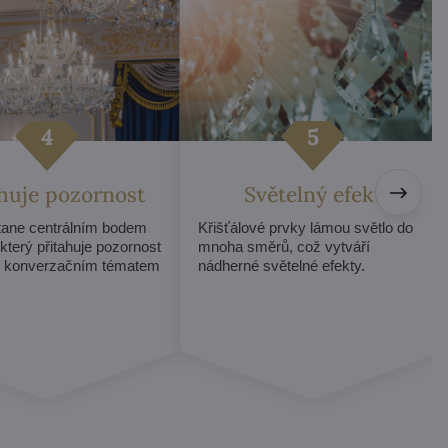
ahuje pozornost
Světelný efekt
stane centrálním bodem
Křišťálové prvky lámou světlo do
 který přitahuje pozornost
mnoha směrů, což vytváří
e konverzačním tématem
nádherné světelné efekty.