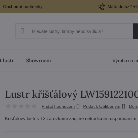
Obchodní podmínky
Máte dotaz? +4
t lustr
Showroom
Výroba na m
Lustr křišťálový LW15912210
Přidat hodnocení
Přidat k Oblíbeným
Doru
Křišťálový lustr s 12 žárovkami zaujme netradičním uspořádáním r