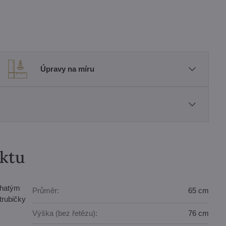
Úpravy na míru
uktu
ohatým
Průměr:
65 cm
trubičky
Výška (bez řetězu):
76 cm