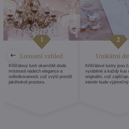
Luxusní vzhled
Unikátní de
Křišťálový lustr okamžitě dodá
Křišťálové lustry jsou 
místnosti nádech elegance a
vyráběné a každý kus 
sofistikovanosti, což zvýší prestiž
originální, což zajišťuje
jakéhokoli prostoru.
interiér bude výjimečný