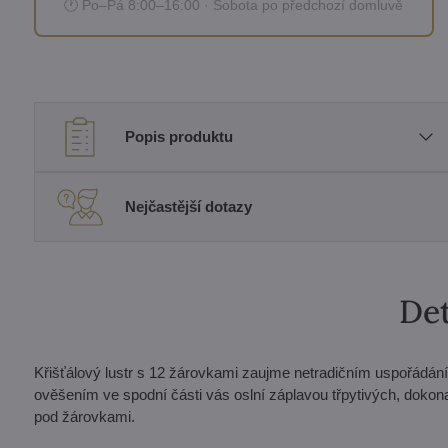
🕐 Po–Pá 8:00–16:00 · Sobota po předchozí domluvě
Popis produktu
Nejčastější dotazy
Det
Křišťálový lustr s 12 žárovkami zaujme netradičním uspořádání
ověšením ve spodní části vás oslní záplavou třpytivých, dokona
pod žárovkami.