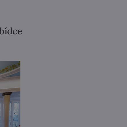
abídce