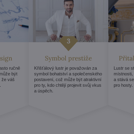
sign
Symbol prestiže
Přit
často ručně
Křišťálový lustr je považován za
Lustr se 
může být
symbol bohatství a společenského
místnosti,
, že váš
postavení, což může být atraktivní
a stává s
.
pro ty, kdo chtějí projevit svůj vkus
pro hosty.
a úspěch.