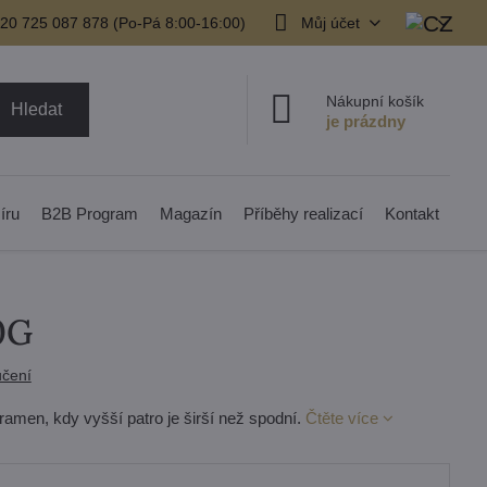
20 725 087 878​ (Po-Pá 8:00-16:00)
Můj účet
Nákupní košík
Hledat
íru
B2B Program
Magazín
Příběhy realizací
Kontakt
0G
čení
amen, kdy vyšší patro je širší než spodní.
Čtěte více