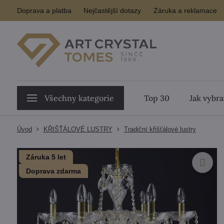
Doprava a platba
Nejčastější dotazy
Záruka a reklamace
Všechny kategorie
Top 30
Jak vybra
Úvod
KŘIŠŤÁLOVÉ LUSTRY
Tradiční křišťálové lustry
Záruka 5 let
Doprava zdarma