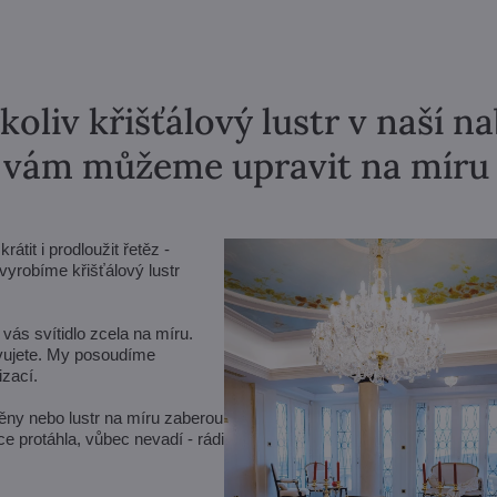
koliv křišťálový lustr v naší n
vám můžeme upravit na míru
tit i prodloužit řetěz -
yrobíme křišťálový lustr
vás svítidlo zcela na míru.
avujete. My posoudíme
zací.
ěny nebo lustr na míru zaberou
e protáhla, vůbec nevadí - rádi