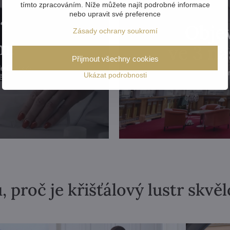
tímto zpracováním. Níže můžete najít podrobné informace
nebo upravit své preference
?
Objev
Zásady ochrany soukromí
m!
ve 3 n
Přijmout všechny cookies
lé Evropě
Pr
Ukázat podrobnosti
ě.
, proč je křišťálový lustr skvě