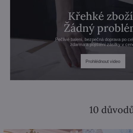
Křehké zboží
Žádný problé
Pečlivé balení, bezpečná doprava po ce
zdarma a pojištění zásilky v cen
Prohlédnout video
10 důvodů