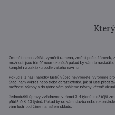
Který
Zmenšit nebo zvětšit, vyměnit ramena, změnit počet žárovek, zkrá
možnosti jsou téměř neomezené. A pokud by vám to nestačilo, v
komplet na zakázku podle vašeho návrhu.
Pokud si z naší nabídky lustrů vůbec nevyberete, vyrobíme pro 
Stačí nám výkres nebo třeba obrázek/fotka, jak si lustr předst
možnosti výroby a do týdne vám pošleme návrhy včetně vizuali
Jednodušší úpravy zvládneme v rámci 3–4 týdnů, složitější zm
přibližně 8–10 týdnů. Pokud by se vám stavba nebo rekonstrukc
vám lustr podržíme na našem skladu.