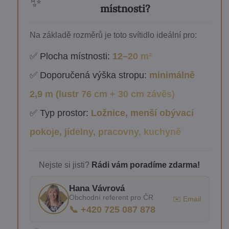
✨
místnosti?
Na základě rozměrů je toto svítidlo ideální pro:
✅ Plocha místnosti:
12–20 m²
✅ Doporučená výška stropu:
minimálně
2,9 m (lustr 76 cm + 30 cm závěs)
✅ Typ prostor:
Ložnice, menší obývací
pokoje, jídelny, pracovny, kuchyně
Nejste si jisti?
Rádi vám poradíme zdarma!
Hana Vávrová
Obchodní referent pro ČR
✉️ Email
📞 +420 725 087 878