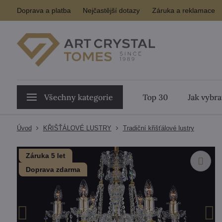
Doprava a platba
Nejčastější dotazy
Záruka a reklamace
Všechny kategorie
Top 30
Jak vybra
Úvod
KŘIŠŤÁLOVÉ LUSTRY
Tradiční křišťálové lustry
Záruka 5 let
Doprava zdarma