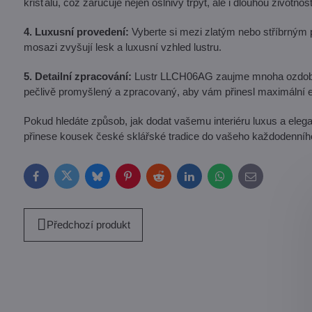
křišťálu, což zaručuje nejen oslnivý třpyt, ale i dlouhou životnost
4. Luxusní provedení:
Vyberte si mezi zlatým nebo stříbrným p
mosazi zvyšují lesk a luxusní vzhled lustru.
5. Detailní zpracování:
Lustr LLCH06AG zaujme mnoha ozdobnými
pečlivě promyšlený a zpracovaný, aby vám přinesl maximální es
Pokud hledáte způsob, jak dodat vašemu interiéru luxus a elega
přinese kousek české sklářské tradice do vašeho každodenníh
Facebook
Twitter
Bluesky
Pinterest
Reddit
LinkedIn
WhatsApp
E-
mail
Předchozí produkt