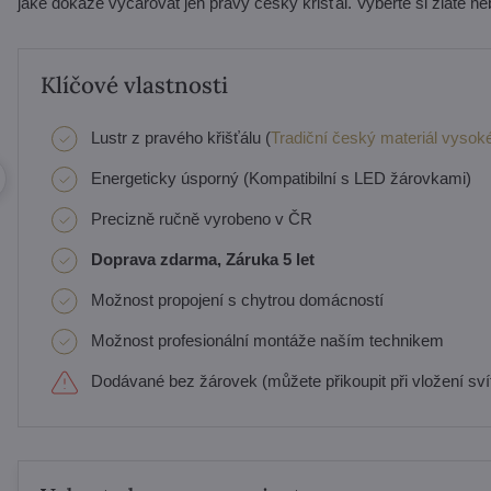
jaké dokáže vyčarovat jen pravý český křišťál. Vyberte si zlaté ne
Klíčové vlastnosti
Lustr z pravého křišťálu (
Tradiční český materiál vysoké
Energeticky úsporný (Kompatibilní s LED žárovkami)
Precizně ručně vyrobeno v ČR
Doprava zdarma, Záruka 5 let
Možnost propojení s chytrou domácností
Možnost profesionální montáže naším technikem
Dodávané bez žárovek (můžete přikoupit při vložení svít