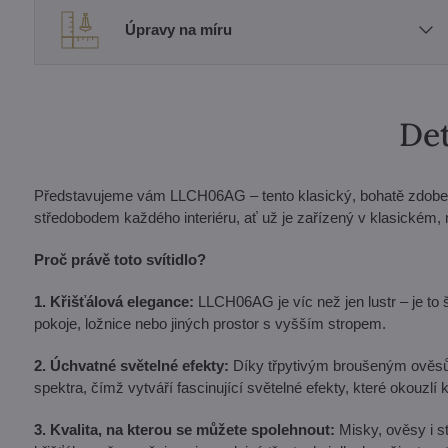
Úpravy na míru
Det
Představujeme vám LLCH06AG – tento klasický, bohatě zdobený 
středobodem každého interiéru, ať už je zařízený v klasickém,
Proč právě toto svítidlo?
1. Křišťálová elegance:
LLCH06AG je víc než jen lustr – je to
pokoje, ložnice nebo jiných prostor s vyšším stropem.
2. Úchvatné světelné efekty:
Díky třpytivým broušeným ověsům
spektra, čímž vytváří fascinující světelné efekty, které okouzl
3. Kvalita, na kterou se můžete spolehnout:
Misky, ověsy i s