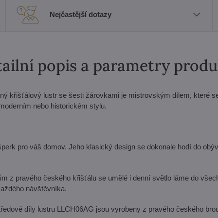
Nejčastější dotazy
ailní popis a parametry prod
křišťálový lustr se šesti žárovkami je mistrovským dílem, které s
 moderním nebo historickém stylu.
 šperk pro váš domov. Jeho klasický design se dokonale hodí do obý
 z pravého českého křišťálu se umělé i denní světlo láme do všech
í každého návštěvníka.
tředové díly lustru LLCH06AG jsou vyrobeny z pravého českého br