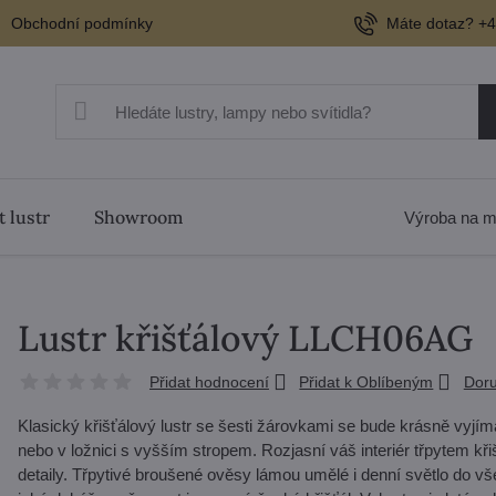
Obchodní podmínky
Máte dotaz? +4
t lustr
Showroom
Výroba na m
Lustr křišťálový LLCH06AG
Přidat hodnocení
Přidat k Oblíbeným
Doru
Klasický křišťálový lustr se šesti žárovkami se bude krásně vyjím
nebo v ložnici s vyšším stropem. Rozjasní váš interiér třpytem 
detaily. Třpytivé broušené ověsy lámou umělé i denní světlo do vše