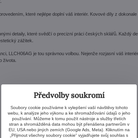
.
rovedením, které nejlépe doplní váš interiér. Kovové díly z dokonale
 detaily, které svědčí o precizní práci českých sklářů. Každý deta
tetický zážitek.
nci, LLCH06AG je tou správnou volbou. Nejenže rozjasní váš interiér,
o života.
Předvolby soukromí
Soubory cookie používáme k vylepšení vaší návštěvy tohoto
webu, k analýze jeho výkonu a ke shromažďování údajů o jeho
používání. Můžeme k tomu použít nástroje a služby třetích
stran a shromážděná data mohou být přenášena partnerům v
EU, USA nebo jiných zemích (Google Ads, Meta). Kliknutím na
Další produkty z kolekce
„Přijmout všechny soubory cookie“ vyjadřujete svůj souhlas s