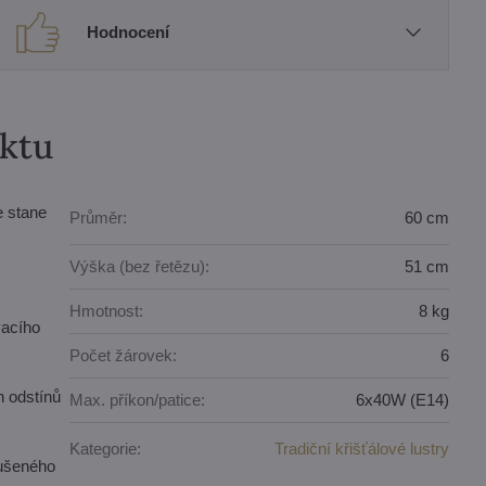
Hodnocení
uktu
e stane
Průměr:
60 cm
Výška (bez řetězu):
51 cm
Hmotnost:
8 kg
vacího
Počet žárovek:
6
 odstínů
Max. příkon/patice:
6x40W (E14)
Kategorie:
Tradiční křišťálové lustry
oušeného