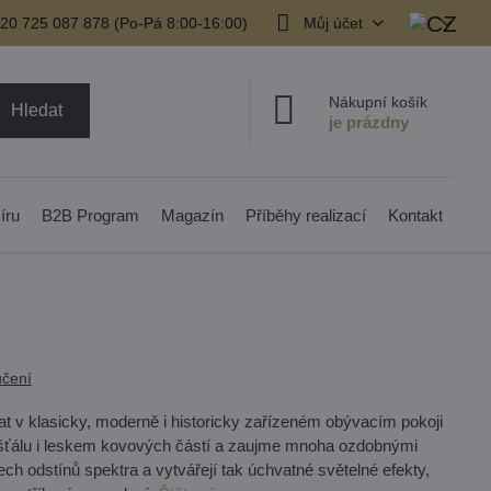
20 725 087 878​ (Po-Pá 8:00-16:00)
Můj účet
Nákupní košík
Hledat
íru
B2B Program
Magazín
Příběhy realizací
Kontakt
čení
at v klasicky, moderně i historicky zařízeném obývacím pokoji
křišťálu i leskem kovových částí a zaujme mnoha ozdobnými
ch odstínů spektra a vytvářejí tak úchvatné světelné efekty,