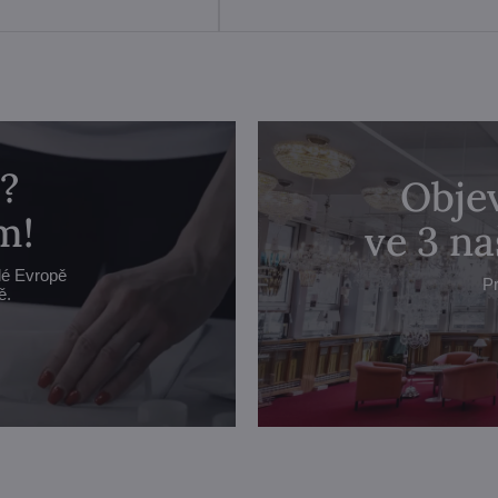
?
Objev
m!
ve 3 n
lé Evropě
Pr
ě.