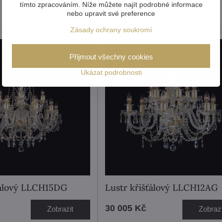
tímto zpracováním. Níže můžete najít podrobné informace
nebo upravit své preference
Zásady ochrany soukromí
Přijmout všechny cookies
Ukázat podrobnosti
ťálový LLCH15DG
Lustr křišťálový LLCH12AG
30 005 Kč
Zobrazit
Zobrazi