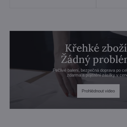
Křehké zboží
Žádný problé
Pečlivé balení, bezpečná doprava po ce
zdarma a pojištění zásilky v cen
Prohlédnout video