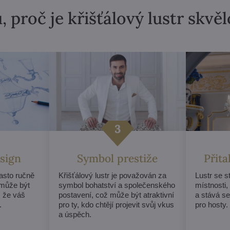
, proč je křišťálový lustr skvě
sign
Symbol prestiže
Přit
často ručně
Křišťálový lustr je považován za
Lustr se 
může být
symbol bohatství a společenského
místnosti,
, že váš
postavení, což může být atraktivní
a stává s
.
pro ty, kdo chtějí projevit svůj vkus
pro hosty.
a úspěch.