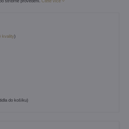
bo stříbrné provedení.
Čtěte více
 kvality
)
idla do košíku)