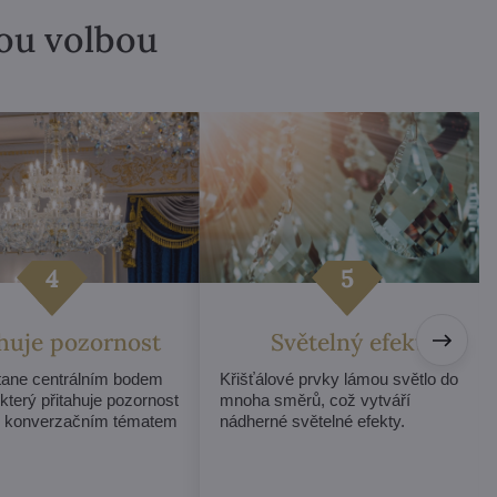
lou volbou
ahuje pozornost
Světelný efekt
stane centrálním bodem
Křišťálové prvky lámou světlo do
 který přitahuje pozornost
mnoha směrů, což vytváří
e konverzačním tématem
nádherné světelné efekty.