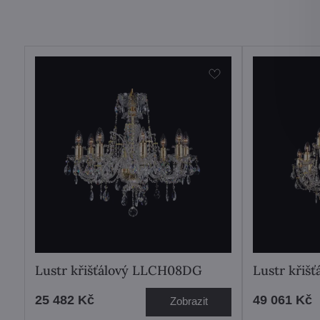
Lustr křišťálový LLCH08DG
Lustr křiš
25 482 Kč
49 061 Kč
Zobrazit