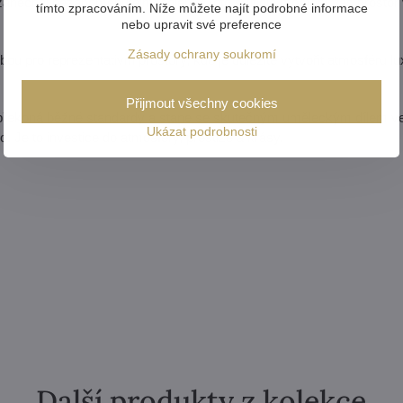
 zanechal nezapomenutelný dojem? Toto svítidlo promění váš prostor 
tímto zpracováním. Níže můžete najít podrobné informace
nebo upravit své preference
Zásady ochrany soukromí
lbou pro reprezentativní prostory, kde je důležité vytvořit atmosféru l
Přijmout všechny cookies
 překoná běžné standardy a stane se skutečným uměleckým dílem 
Ukázat podrobnosti
lo. Je to investice do atmosféry, prestiže a krásy.
Další produkty z kolekce