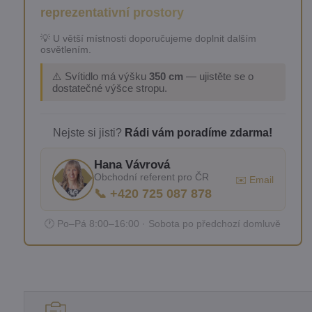
reprezentativní prostory
💡 U větší místnosti doporučujeme doplnit dalším
osvětlením.
⚠️ Svítidlo má výšku
350 cm
— ujistěte se o
dostatečné výšce stropu.
Nejste si jisti?
Rádi vám poradíme zdarma!
Hana Vávrová
Obchodní referent pro ČR
✉️ Email
📞 +420 725 087 878
🕐 Po–Pá 8:00–16:00 · Sobota po předchozí domluvě