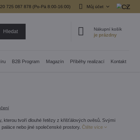
20 725 087 878​ (Po-Pá 8:00-16:00)
Můj účet
Nákupní košík
Hledat
íru
B2B Program
Magazín
Příběhy realizací
Kontakt
čení
ly, kterou tvoří dlouhé řetězy z křišťálových ověsů. Svými
a, paláce nebo jiné společenské prostory.
Čtěte více