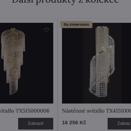
Na showroomu
svítidlo TX515000006
Nástěnné svítidlo TX415100
16 256 Kč
Zobrazit
Zobrazi