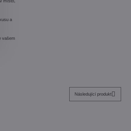
v místo,
uxusu a
ve vašem
Následující produkt