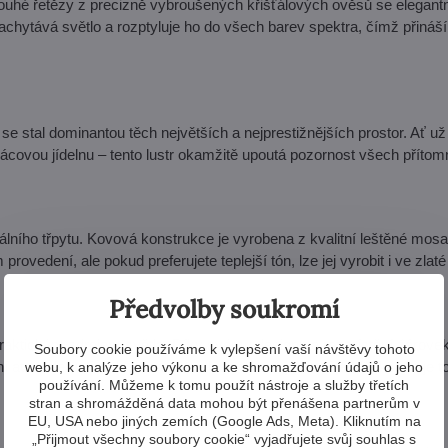
uhé řetězy z precizně vybroušených křišťálových ověsů se elegant
 zachytává světlo a rozptyluje ho do všech barev spektra, čímž přináší
 stal dominantou těch největších a nejprestižnějších prostor. Ať už
palácovou jídelnu – tento lustr okamžitě upoutá pozornost všech příto
ního třpytu. Kovová konstrukce je vyrobena z kvalitní leštěné mosaz
rovedení, ale pokud preferujete teplejší tón, lze jej vyrobit i ve zlaté
Předvolby soukromí
é praktickým zdrojem světla. Díky svému designu a rozmístění žárove
Soubory cookie používáme k vylepšení vaší návštěvy tohoto
 atmosféru. Světlo, které tento lustr vyzařuje, není jen funkční – je t
webu, k analýze jeho výkonu a ke shromažďování údajů o jeho
používání. Můžeme k tomu použít nástroje a služby třetích
stran a shromážděná data mohou být přenášena partnerům v
EU, USA nebo jiných zemích (Google Ads, Meta). Kliknutím na
„Přijmout všechny soubory cookie“ vyjadřujete svůj souhlas s