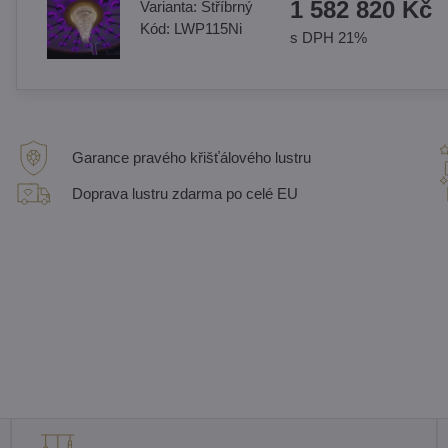
1 582 820 Kč
Varianta:
Stříbrný
Kód:
LWP115Ni
s DPH 21%
Garance pravého křišťálového lustru
Doprava lustru zdarma po celé EU