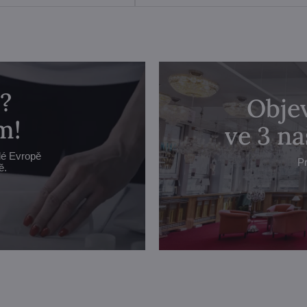
?
Objev
m!
ve 3 n
lé Evropě
Pr
ě.