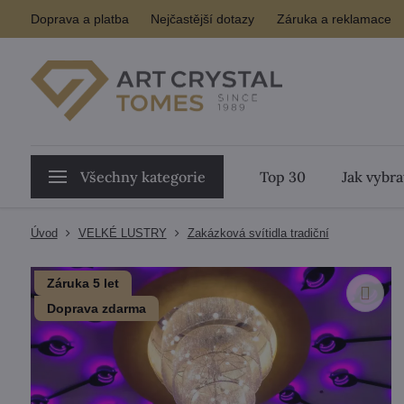
Doprava a platba
Nejčastější dotazy
Záruka a reklamace
Všechny kategorie
Top 30
Jak vybra
Úvod
VELKÉ LUSTRY
Zakázková svítidla tradiční
Záruka 5 let
Doprava zdarma