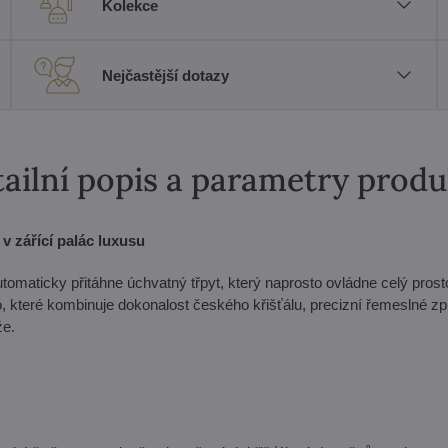
Kolekce
Nejčastější dotazy
ailní popis a parametry prod
v zářící palác luxusu
tomaticky přitáhne úchvatný třpyt, který naprosto ovládne celý prosto
dílo, které kombinuje dokonalost českého křišťálu, precizní řemeslné z
že.