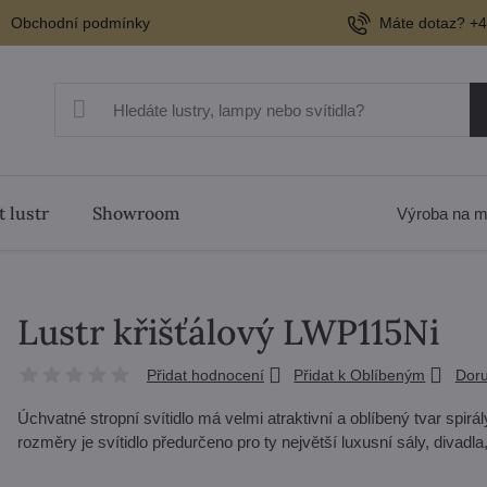
Obchodní podmínky
Máte dotaz? +4
t lustr
Showroom
Výroba na m
Lustr křišťálový LWP115Ni
Přidat hodnocení
Přidat k Oblíbeným
Doru
Úchvatné stropní svítidlo má velmi atraktivní a oblíbený tvar spirá
rozměry je svítidlo předurčeno pro ty největší luxusní sály, divadl