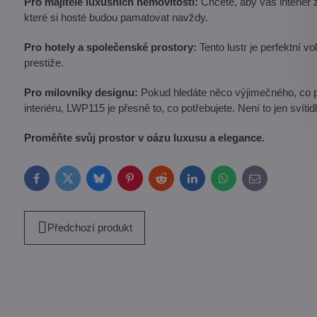
Pro majitele luxusních nemovitostí:
Chcete, aby váš interiér
které si hosté budou pamatovat navždy.
Pro hotely a společenské prostory:
Tento lustr je perfektní vo
prestiže.
Pro milovníky designu:
Pokud hledáte něco výjimečného, co
interiéru, LWP115 je přesně to, co potřebujete. Není to jen svítid
Proměňte svůj prostor v oázu luxusu a elegance.
Facebook
Twitter
Bluesky
Pinterest
Reddit
LinkedIn
WhatsApp
E-
mail
Předchozí produkt