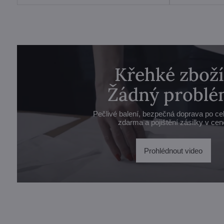
Křehké zboží
Žádný problé
Pečlivé balení, bezpečná doprava po ce
zdarma a pojištění zásilky v cen
Prohlédnout video