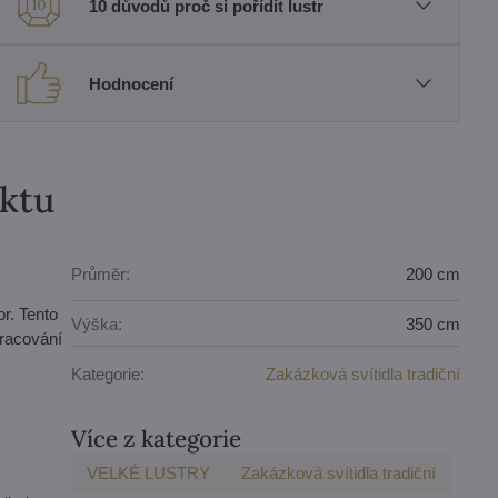
10 důvodů proč si pořídit lustr
Hodnocení
uktu
Průměr:
200 cm
r. Tento
Výška:
350 cm
pracování
Kategorie:
Zakázková svítidla tradiční
Více z kategorie
VELKÉ LUSTRY
Zakázková svítidla tradiční