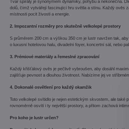
Tvar spirály je synonymem dynamiky, pohybu a nekonečna. Dlo
dolů, čímž vytvářejí fascinující hru světla a stínu. Každý ověs
místnosti pocit živosti a energie.
2. Impozantní rozměry pro skutečně velkolepé prostory
S průměrem 200 cm a výškou 350 cm je lustr navržen tak, aby se
o luxusní hotelovou halu, divadelní foyer, koncertní sál, nebo 
3. Prémiové materiály a řemeslné zpracování
Každý křišťálový ověs je pečlivě vybroušen, aby dosáhl maximál
zajišťuje pevnost a dlouhou životnost. Nabízíme jej ve stříbrném p
4. Dokonalé osvětlení pro každý okamžik
Toto velkolepé svítidlo je nejen estetickým skvostem, ale tak
rovnoměrně osvítí i ty největší prostory, a přitom zachová intimní
Pro koho je lustr určen?