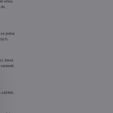
ně vinou
 do
 se jedná
mných.
i, která
 variantě.
k
o zážitek.