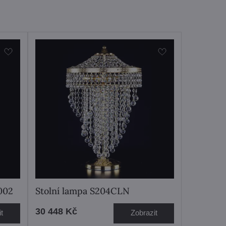
002
Stolní lampa S204CLN
30 448 Kč
t
Zobrazit