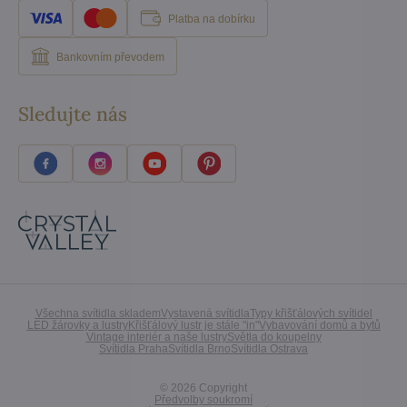
Platba na dobírku
Bankovním převodem
Sledujte nás
Všechna svítidla skladem
Vystavená svítidla
Typy křišťálových svítidel
LED žárovky a lustry
Křišťálový lustr je stále "in"
Vybavování domů a bytů
Vintage interiér a naše lustry
Světla do koupelny
Svítidla Praha
Svítidla Brno
Svítidla Ostrava
©
2026
Copyright
Předvolby soukromí