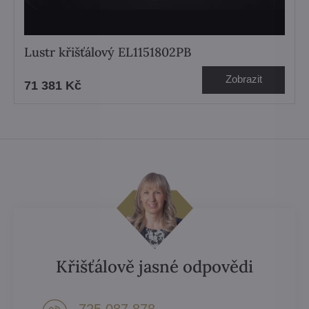
Lustr křišťálový EL1151802PB
Zobrazit
71 381 Kč
Křišťálově jasné odpovědi