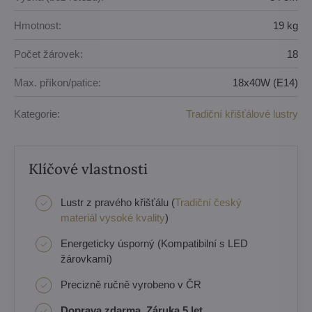
Hmotnost:
19 kg
Počet žárovek:
18
Max. příkon/patice:
18x40W (E14)
Kategorie:
Tradiční křišťálové lustry
Klíčové vlastnosti
Lustr z pravého křišťálu (
Tradiční český
materiál vysoké kvality
)
Energeticky úsporný (Kompatibilní s LED
žárovkami)
Precizně ručně vyrobeno v ČR
Doprava zdarma, Záruka 5 let