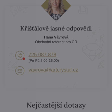
Křišťálově jasné odpovědi
Hana Vávrová
Obchodní referent pro ČR
725 087 878​
(Po-Pá 8:00-16:00)
vavrova​@artcrystal​.cz
Nejčastější dotazy