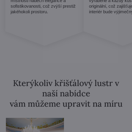
místnosti nádech elegance a
vyráběné a každý kus
sofistikovanosti, což zvýší prestiž
originální, což zajišťu
jakéhokoli prostoru.
interiér bude výjimečn
Kterýkoliv křišťálový lustr v
naší nabídce
vám můžeme upravit na míru