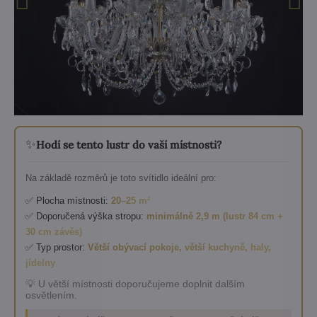
✨
Hodí se tento lustr do vaší místnosti?
Na základě rozměrů je toto svítidlo ideální pro:
✅ Plocha místnosti:
20–25 m²
✅ Doporučená výška stropu:
minimálně 2,9 m (lustr 84 cm +
30 cm závěs)
✅ Typ prostor:
Větší obývací pokoje, větší kuchyně, haly,
jídelny
💡 U větší místnosti doporučujeme doplnit dalším
osvětlením.