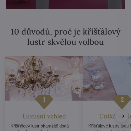
10 důvodů, proč je křišťálový
lustr skvělou volbou
Luxusní vzhled
Unikátní d
Křišťálový lustr okamžitě dodá
Křišťálové lustry jsou