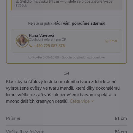
⚠️ Svítidlo má výšku
84 cm
— ujistěte se o dostatečné výšce
stropu.
Nejste si jisti?
Rádi vám poradíme zdarma!
Hana Vávrová
Obchodní referent pro ČR
✉️ Email
📞 +420 725 087 878
🕐 Po–Pá 8:00–16:00 · Sobota po předchozí domluvě
1
/4
Klasický křišťálový lustr kompaktního tvaru zdobí krásně
vybroušené ověsy ve tvaru mandlí, které díky dokonalému
lomu světla rozzáří váš interiér všemi barvami spektra, a
mnoho dalších krásných detailů.
Čtěte více
Průměr:
81 cm
Výška (bez řetězu):
84 cm