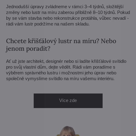
Jednodušší úpravy zvládneme v rámci 3–4 týdnů, složitější
změny nebo lustr na míru zaberou přibližně 8–10 týdnů. Pokud
by se vám stavba nebo rekonstrukce protáhla, vůbec nevadí -
rádi vám lustr podržíme na našem skladu.
Chcete křišťálový lustr na míru? Nebo
jenom poradit?
Ať už jste architekt, designér nebo si ladíte křišťálové svítidlo
pro svůj vlastní dům, dejte vědět. Rádi vám poradíme s
výběrem správného lustru i možnostmi jeho úprav nebo
společně vymyslíme svítidlo na míru vašemu interiéru.
Více zde