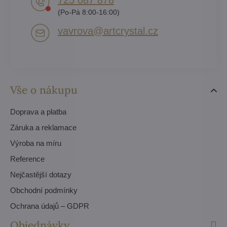
725 087 878​
(Po-Pá 8:00-16:00)
vavrova​@artcrystal​.cz
Vše o nákupu
Doprava a platba
Záruka a reklamace
Výroba na míru
Reference
Nejčastější dotazy
Obchodní podmínky
Ochrana údajů – GDPR
Objednávky