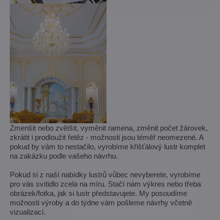
Zmenšit nebo zvětšit, vyměnit ramena, změnit počet žárovek,
zkrátit i prodloužit řetěz - možnosti jsou téměř neomezené. A
pokud by vám to nestačilo, vyrobíme křišťálový lustr komplet
na zakázku podle vašeho návrhu.
Pokud si z naší nabídky lustrů vůbec nevyberete, vyrobíme
pro vás svítidlo zcela na míru. Stačí nám výkres nebo třeba
obrázek/fotka, jak si lustr představujete. My posoudíme
možnosti výroby a do týdne vám pošleme návrhy včetně
vizualizací.