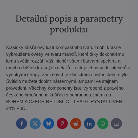
Detailní popis a parametry
produktu
Klasický křišťálový lustr kompaktního tvaru zdobí krásně
vybroušené ověsy ve tvaru mandlí, které díky dokonalému
lomu světla rozzáří váš interiér všemi barvami spektra, a
mnoho dalších krásných detailů. Lustr je vhodný do interiérů s
vysokými stropy, zařízených v klasickém i historickém stylu.
Svítidlo můžete doplnit nástěnnými lampami ve stejném
provedení. Všechny komponenty jsou vyrobené z pravého
českého broušeného křišťálu s ochrannou známkou
BOHEMIA CZECH REPUBLIC – LEAD CRYSTAL OVER
24% PbO.
Facebook
Twitter
Bluesky
Pinterest
Reddit
LinkedIn
WhatsApp
E-
mail