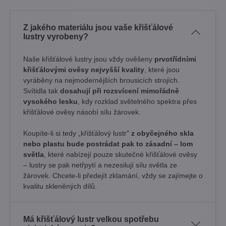
Z jakého materiálu jsou vaše křišťálové
lustry vyrobeny?
Naše křišťálové lustry jsou vždy ověšeny
prvotřídními
křišťálovými ověsy nejvyšší kvality
, které jsou
vyráběny na nejmodernějších brousicích strojích.
Svítidla tak
dosahují při rozsvícení mimořádně
vysokého lesku
, kdy rozklad světelného spektra přes
křišťálové ověsy násobí sílu žárovek. ​
Koupíte-li si tedy „křišťálový lustr"
z obyčejného skla
nebo plastu bude postrádat pak to zásadní – lom
světla
, které nabízejí pouze skutečné křišťálové ověsy
– lustry se pak netřpytí a nezesilují sílu světla ze
žárovek. Chcete-li předejít zklamání, vždy se zajímejte o
kvalitu skleněných dílů.
Má křišťálový lustr velkou spotřebu