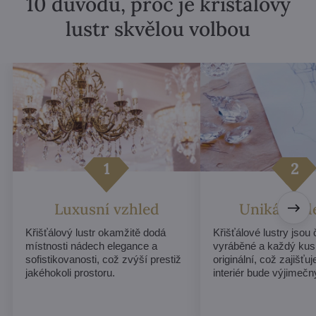
10 důvodů, proč je křišťálový
lustr skvělou volbou
Luxusní vzhled
Unikátní d
Křišťálový lustr okamžitě dodá
Křišťálové lustry jsou
místnosti nádech elegance a
vyráběné a každý kus
sofistikovanosti, což zvýší prestiž
originální, což zajišťu
jakéhokoli prostoru.
interiér bude výjimečn