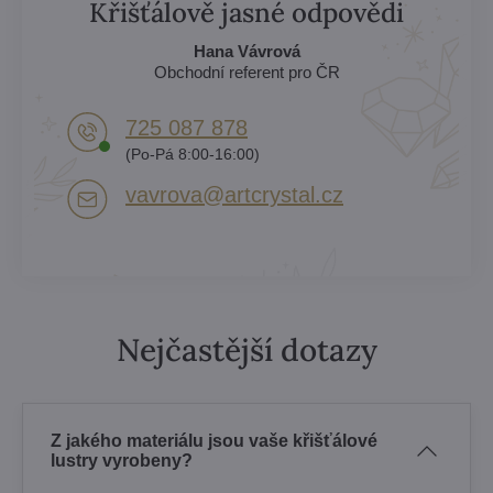
Křišťálově jasné odpovědi
Hana Vávrová
Obchodní referent pro ČR
725 087 878​
(Po-Pá 8:00-16:00)
vavrova​@artcrystal​.cz
Nejčastější dotazy
Z jakého materiálu jsou vaše křišťálové
lustry vyrobeny?