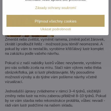
Zásady ochrany soukromí
Přijmout všechny cookies
Ukázat podrobnosti
Zmenšit nebo zvětšit, vyměnit ramena, změnit počet žárovek,
zkrátit i prodloužit řetěz - možnosti jsou téměř neomezené. A
pokud by vám to nestačilo, vyrobíme křišťálový lustr komplet
na zakázku podle vašeho návrhu.
Pokud si z naší nabídky lustrů vůbec nevyberete, vyrobíme
pro vás svítidlo zcela na míru. Stačí nám výkres nebo třeba
obrázek/fotka, jak si lustr představujete. My posoudíme
možnosti výroby a do týdne vám pošleme návrhy včetně
vizualizací.
Jednodušší úpravy zvládneme v rámci 3–4 týdnů, složitější
změny nebo lustr na míru zaberou přibližně 8–10 týdnů. Pokud
by se vám stavba nebo rekonstrukce protáhla, vůbec nevadí -
rádi vám lustr podržíme na našem skladu.