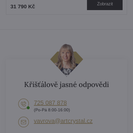
Zobrazit
31 790 Kč
Křišťálově jasné odpovědi
725 087 878​
(Po-Pá 8:00-16:00)
vavrova​@artcrystal​.cz