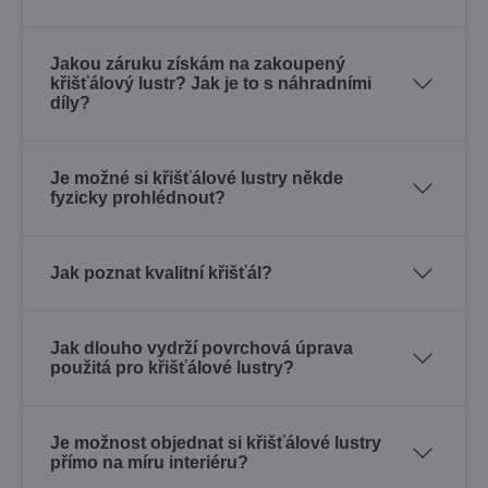
Jakou záruku získám na zakoupený
křišťálový lustr? Jak je to s náhradními
díly?
Je možné si křišťálové lustry někde
fyzicky prohlédnout?
Jak poznat kvalitní křišťál?
Jak dlouho vydrží povrchová úprava
použitá pro křišťálové lustry?
Je možnost objednat si křišťálové lustry
přímo na míru interiéru?