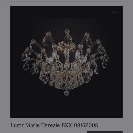
Lustr Marie Terezie BXK10916Z008