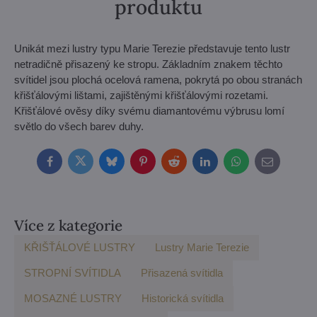
produktu
Unikát mezi lustry typu Marie Terezie představuje tento lustr
netradičně přisazený ke stropu. Základním znakem těchto
svítidel jsou plochá ocelová ramena, pokrytá po obou stranách
křišťálovými lištami, zajištěnými křišťálovými rozetami.
Křišťálové ověsy díky svému diamantovému výbrusu lomí
světlo do všech barev duhy.
Facebook
Twitter
Bluesky
Pinterest
Reddit
LinkedIn
WhatsApp
E-
mail
Více z kategorie
KŘIŠŤÁLOVÉ LUSTRY
Lustry Marie Terezie
STROPNÍ SVÍTIDLA
Přisazená svítidla
MOSAZNÉ LUSTRY
Historická svítidla