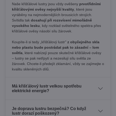
Naše křišťálové lustry jsou vždy ověšeny
prvotřídními
křišťálovými ověsy nejvyšší kvality
, které jsou
vyráběny na nejmodernějších brousicích strojích.
Svítidla tak
dosahují při rozsvícení mimořádně
vysokého lesku
, kdy rozklad světelného spektra přes
křišťálové ověsy násobí sílu žárovek. ​
Koupíte-li si tedy „křišťálový lustr"
z obyčejného skla
nebo plastu bude postrádat pak to zásadní – lom
světla
, které nabízejí pouze skutečné křišťálové ověsy
– lustry se pak netřpytí a nezesilují sílu světla ze
žárovek. Chcete-li předejít zklamání, vždy se zajímejte o
kvalitu skleněných dílů.
Má křišťálový lustr velkou spotřebu
elektrické energie?
Je doprava lustru bezpečná? Co když
lustr dorazí poškozený?