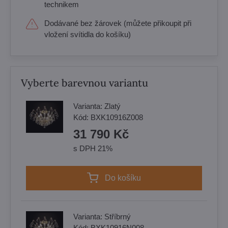
technikem
Dodávané bez žárovek (můžete přikoupit při
vložení svítidla do košíku)
Vyberte barevnou variantu
Varianta:
Zlatý
Kód:
BXK10916Z008
31 790 Kč
s DPH 21%
Do košíku
Varianta:
Stříbrný
Kód:
BXK10916N008