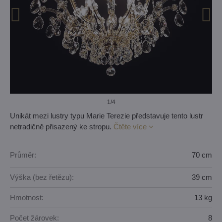
1
/4
Unikát mezi lustry typu Marie Terezie představuje tento lustr
netradičně přisazený ke stropu.
Čtěte více
Průměr:
70 cm
Výška (bez řetězu):
39 cm
Hmotnost:
13 kg
Počet žárovek:
8