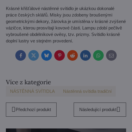
Krásné křišťálové nástěnné svítidlo je ukázkou dokonalé
práce českých sklářů. Misky jsou zdobeny broušenými
geometrickými dekory, žárovka je umístěna v krásné zvýšené
vázičce, kterou prosvítají kovové části. Lampu zdobí pečlivě
vybroušené obdélníkové ověsy, tzv. prizmy. Svítidlo krásně
doplní lustry ve stejném provedení.
Facebook
Twitter
Bluesky
Pinterest
Reddit
LinkedIn
WhatsApp
E-
mail
Více z kategorie
NÁSTĚNNÁ SVÍTIDLA
Nástěnná svítidla tradiční
Předchozí produkt
Následující produkt