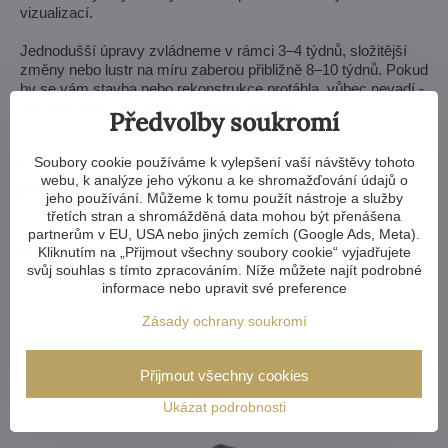
vizualizací.
Jednodušší úpravy zvládneme v rámci 3–4 týdnů, složitější
změny nebo lustr na míru zaberou přibližně 8–10 týdnů. Pokud
by se vám stavba nebo rekonstrukce protáhla, vůbec nevadí -
rádi vám lustr podržíme na našem skladu.
Předvolby soukromí
Chcete křišťálový lustr na míru? Nebo
Soubory cookie používáme k vylepšení vaší návštěvy tohoto
webu, k analýze jeho výkonu a ke shromažďování údajů o
jenom poradit?
jeho používání. Můžeme k tomu použít nástroje a služby
třetích stran a shromážděná data mohou být přenášena
Ať už jste architekt, designér nebo si ladíte křišťálové svítidlo
partnerům v EU, USA nebo jiných zemích (Google Ads, Meta).
pro svůj vlastní dům, dejte vědět. Rádi vám poradíme s
Kliknutím na „Přijmout všechny soubory cookie“ vyjadřujete
výběrem správného lustru i možnostmi jeho úprav nebo
svůj souhlas s tímto zpracováním. Níže můžete najít podrobné
společně vymyslíme svítidlo na míru vašemu interiéru.
informace nebo upravit své preference
Zásady ochrany soukromí
Více zde
Přijmout všechny cookies
Ukázat podrobnosti