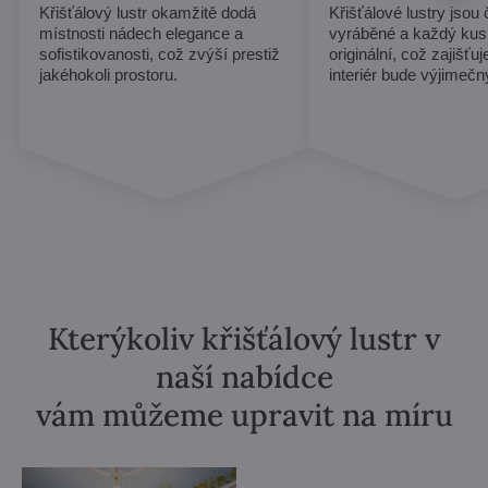
Křišťálový lustr okamžitě dodá
Křišťálové lustry jsou
místnosti nádech elegance a
vyráběné a každý kus
sofistikovanosti, což zvýší prestiž
originální, což zajišťu
jakéhokoli prostoru.
interiér bude výjimečn
Kterýkoliv křišťálový lustr v
naší nabídce
vám můžeme upravit na míru