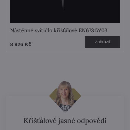
Nástěnné svítidlo křišťálové EN6781W03
Zobrazit
8 926 Kč
Křišťálově jasné odpovědi