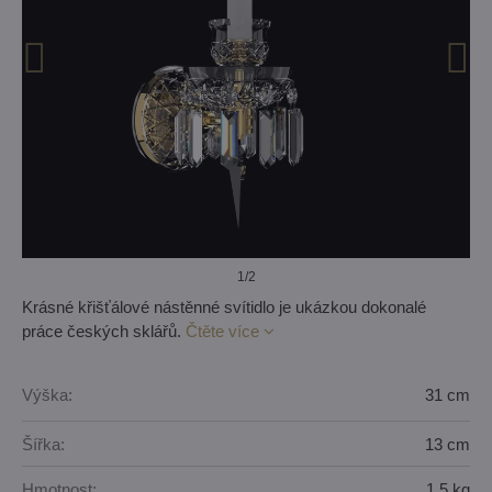
1
/2
Krásné křišťálové nástěnné svítidlo je ukázkou dokonalé
práce českých sklářů.
Čtěte více
Výška:
31 cm
Šířka:
13 cm
Hmotnost:
1,5 kg