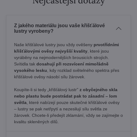
Nejčastější dotazy
Z jakého materiálu jsou vaše křišťálové
lustry vyrobeny?
Naše křišťálové lustry jsou vždy ověšeny
prvotřídními
křišťálovými ověsy nejvyšší kvality
, které jsou
vyráběny na nejmodernějších brousicích strojích.
Svítidla tak
dosahují při rozsvícení mimořádně
vysokého lesku
, kdy rozklad světelného spektra přes
křišťálové ověsy násobí sílu žárovek. ​
Koupíte-li si tedy „křišťálový lustr"
z obyčejného skla
nebo plastu bude postrádat pak to zásadní – lom
světla
, které nabízejí pouze skutečné křišťálové ověsy
– lustry se pak netřpytí a nezesilují sílu světla ze
žárovek. Chcete-li předejít zklamání, vždy se zajímejte o
kvalitu skleněných dílů.