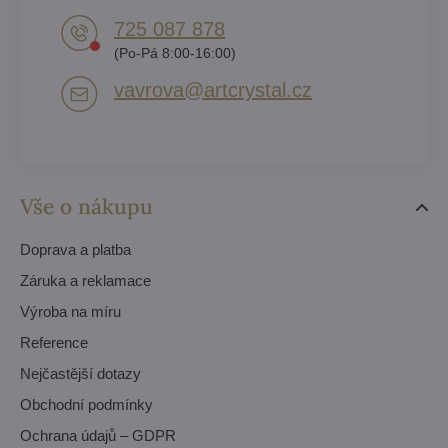
725 087 878​
(Po-Pá 8:00-16:00)
vavrova​@artcrystal​.cz
Vše o nákupu
Doprava a platba
Záruka a reklamace
Výroba na míru
Reference
Nejčastější dotazy
Obchodní podmínky
Ochrana údajů – GDPR