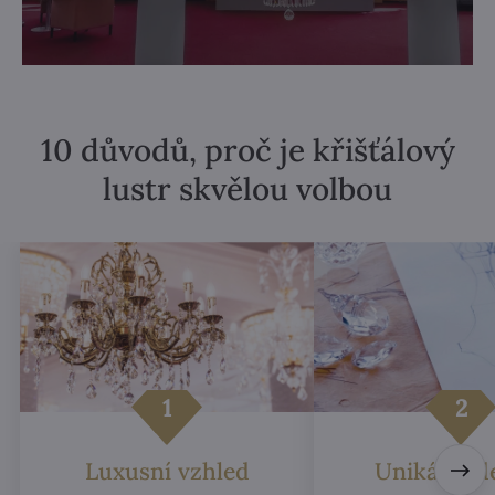
10 důvodů, proč je křišťálový
lustr skvělou volbou
Luxusní vzhled
Unikátní d