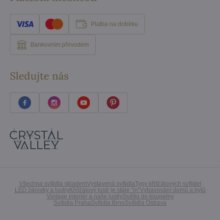
Platba na dobírku
Bankovním převodem
Sledujte nás
Všechna svítidla skladem
Vystavená svítidla
Typy křišťálových svítidel
LED žárovky a lustry
Křišťálový lustr je stále "in"
Vybavování domů a bytů
Vintage interiér a naše lustry
Světla do koupelny
Svítidla Praha
Svítidla Brno
Svítidla Ostrava