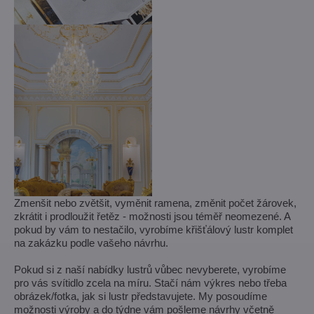
Zmenšit nebo zvětšit, vyměnit ramena, změnit počet žárovek,
zkrátit i prodloužit řetěz - možnosti jsou téměř neomezené. A
pokud by vám to nestačilo, vyrobíme křišťálový lustr komplet
na zakázku podle vašeho návrhu.
Pokud si z naší nabídky lustrů vůbec nevyberete, vyrobíme
pro vás svítidlo zcela na míru. Stačí nám výkres nebo třeba
obrázek/fotka, jak si lustr představujete. My posoudíme
možnosti výroby a do týdne vám pošleme návrhy včetně