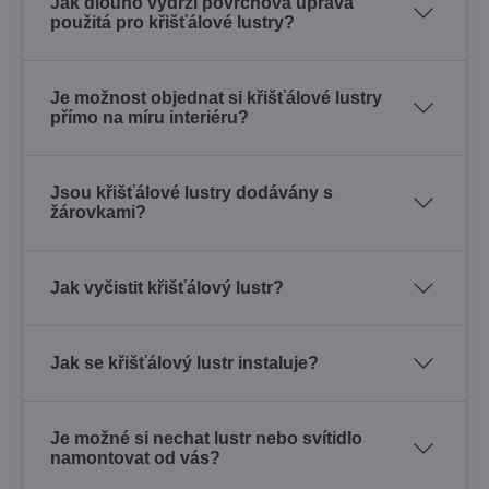
Jak dlouho vydrží povrchová úprava
použitá pro křišťálové lustry?
Je možnost objednat si křišťálové lustry
přímo na míru interiéru?
Jsou křišťálové lustry dodávány s
žárovkami?
Jak vyčistit křišťálový lustr?
Jak se křišťálový lustr instaluje?
Je možné si nechat lustr nebo svítidlo
namontovat od vás?