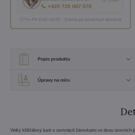
✉️ Email
📞 +420 725 087 878
🕐 Po–Pá 8:00–16:00 · Sobota po předchozí domluvě
Popis produktu
Úpravy na míru
Det
Velký křišťálový lustr s osmnácti žárovkami ve dvou úrovních 