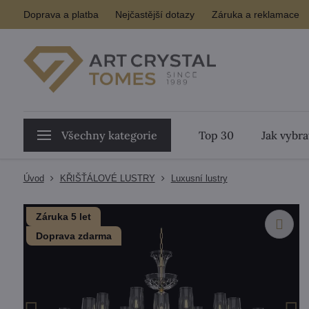
Doprava a platba
Nejčastější dotazy
Záruka a reklamace
Všechny kategorie
Top 30
Jak vybra
Úvod
KŘIŠŤÁLOVÉ LUSTRY
Luxusní lustry
Záruka 5 let
Doprava zdarma