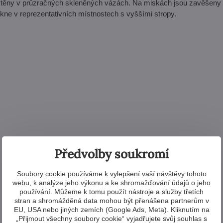
těny v průzračných skleněných vázách. Na miskách jsou zavěšeny 
ikne v reprezentativních místnostech s vyššími stropy.
Předvolby soukromí
Soubory cookie používáme k vylepšení vaší návštěvy tohoto
webu, k analýze jeho výkonu a ke shromažďování údajů o jeho
používání. Můžeme k tomu použít nástroje a služby třetích
stran a shromážděná data mohou být přenášena partnerům v
EU, USA nebo jiných zemích (Google Ads, Meta). Kliknutím na
„Přijmout všechny soubory cookie“ vyjadřujete svůj souhlas s