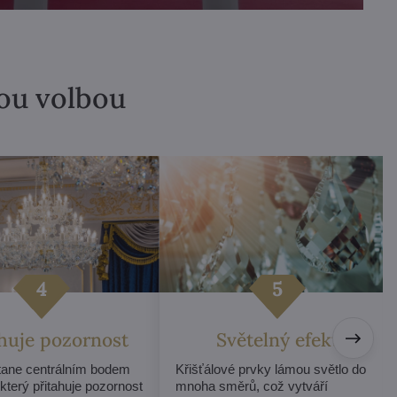
lou volbou
ahuje pozornost
Světelný efekt
stane centrálním bodem
Křišťálové prvky lámou světlo do
 který přitahuje pozornost
mnoha směrů, což vytváří