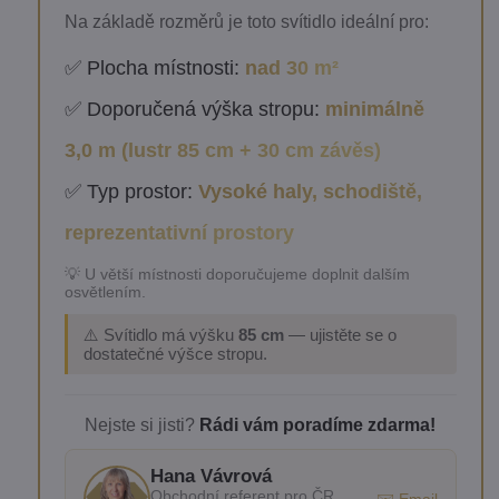
Na základě rozměrů je toto svítidlo ideální pro:
✅ Plocha místnosti:
nad 30 m²
✅ Doporučená výška stropu:
minimálně
3,0 m (lustr 85 cm + 30 cm závěs)
✅ Typ prostor:
Vysoké haly, schodiště,
reprezentativní prostory
💡 U větší místnosti doporučujeme doplnit dalším
osvětlením.
⚠️ Svítidlo má výšku
85 cm
— ujistěte se o
dostatečné výšce stropu.
Nejste si jisti?
Rádi vám poradíme zdarma!
Hana Vávrová
Obchodní referent pro ČR