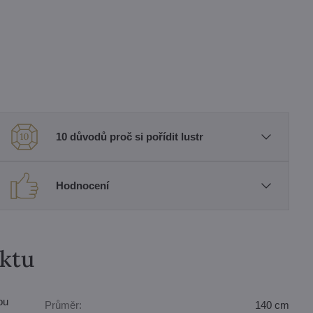
10 důvodů proč si pořídit lustr
Hodnocení
uktu
ou
Průměr:
140 cm