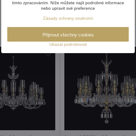
tímto zpracováním. Níže můžete najít podrobné informace
nebo upravit své preference
Zásady ochrany soukromí
Další produkty z kolekce
Přijmout všechny cookies
Ukázat podrobnosti