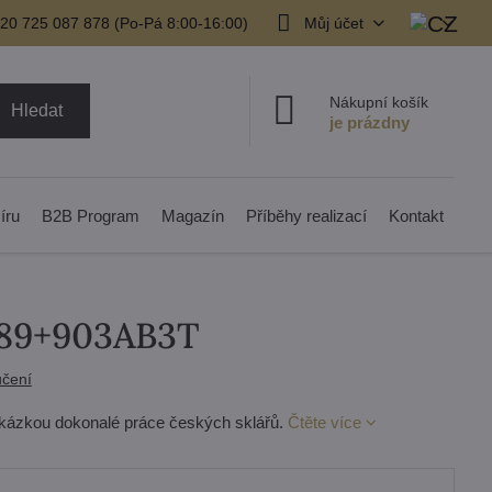
20 725 087 878​ (Po-Pá 8:00-16:00)
Můj účet
Nákupní košík
Hledat
íru
B2B Program
Magazín
Příběhy realizací
Kontakt
6789+903AB3T
čení
 ukázkou dokonalé práce českých sklářů.
Čtěte více