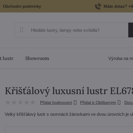
Obchodní podmínky
Máte dotaz? +4
t lustr
Showroom
Výroba na m
Křišťálový luxusní lustr EL
Přidat hodnocení
Přidat k Oblíbeným
Doru
Velký křišťálový lustr s osmnácti žárovkami ve dvou úrovních je