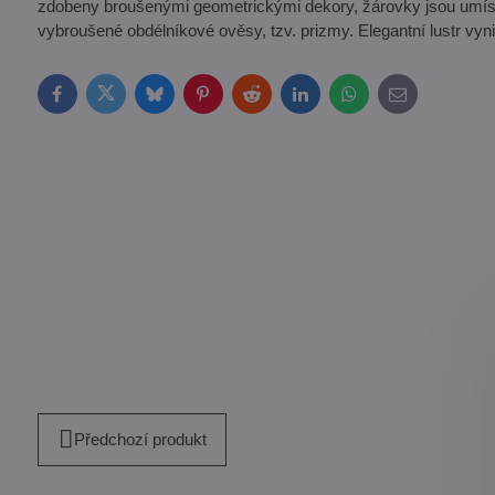
zdobeny broušenými geometrickými dekory, žárovky jsou umís
vybroušené obdélníkové ověsy, tzv. prizmy. Elegantní lustr vyn
Facebook
Twitter
Bluesky
Pinterest
Reddit
LinkedIn
WhatsApp
E-
mail
Předchozí produkt