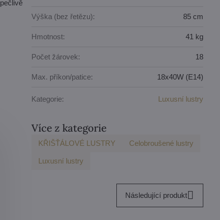
pečlivě
Výška (bez řetězu):
85 cm
Hmotnost:
41 kg
Počet žárovek:
18
Max. příkon/patice:
18x40W (E14)
Kategorie:
Luxusní lustry
Více z kategorie
KŘIŠŤÁLOVÉ LUSTRY
Celobroušené lustry
Luxusní lustry
Následující produkt