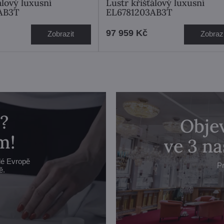
álový luxusní
Lustr křišťálový luxusní
AB3T
EL6781203AB3T
97 959 Kč
Zobrazit
Zobrazi
?
Objev
m!
ve 3 n
lé Evropě
Pr
ě.