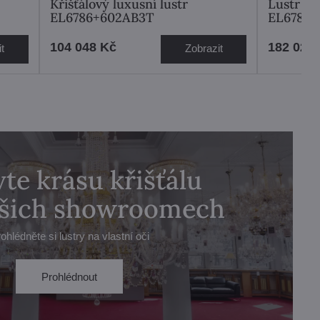
Křišťálový luxusní lustr
Lustr kř
EL6786+602AB3T
EL6781
104 048 Kč
182 024
t
Zobrazit
te krásu křišťálu
ašich showroomech
ohlédněte si lustry na vlastní oči
Prohlédnout