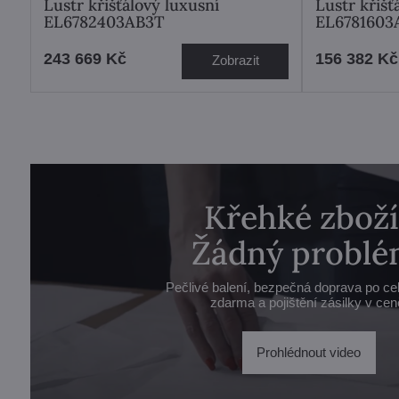
Lustr křišťálový luxusní
Lustr křišť
EL6782403AB3T
EL6781603
243 669 Kč
156 382 Kč
Zobrazit
Křehké zboží
Žádný problé
Pečlivé balení, bezpečná doprava po ce
zdarma a pojištění zásilky v cen
Prohlédnout video