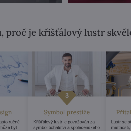
, proč je křišťálový lustr skvě
sign
Symbol prestiže
Přit
často ručně
Křišťálový lustr je považován za
Lustr se 
může být
symbol bohatství a společenského
místnosti,