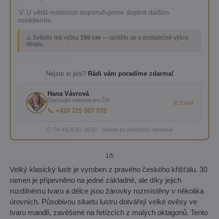
💡 U větší místnosti doporučujeme doplnit dalším
osvětlením.
⚠️ Svítidlo má výšku
150 cm
— ujistěte se o dostatečné výšce
stropu.
Nejste si jisti?
Rádi vám poradíme zdarma!
Hana Vávrová
Obchodní referent pro ČR
✉️ Email
📞 +420 725 087 878
🕐 Po–Pá 8:00–16:00 · Sobota po předchozí domluvě
1
/5
Velký klasický lustr je vyroben z pravého českého křišťálu. 30
ramen je připevněno na jedné základně, ale díky jejich
rozdílnému tvaru a délce jsou žárovky rozmístěny v několika
úrovních. Působivou siluetu lustru dotvářejí velké ověsy ve
tvaru mandlí, zavěšené na řetízcích z malých oktagonů. Tento