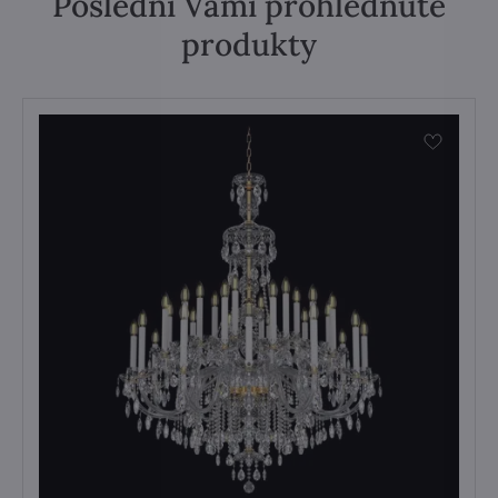
Poslední Vámi prohlédnuté
produkty