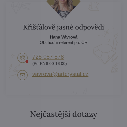
Křišťálově jasné odpovědi
Hana Vávrová
Obchodní referent pro ČR
725 087 878​
(Po-Pá 8:00-16:00)
vavrova​@artcrystal​.cz
Nejčastější dotazy