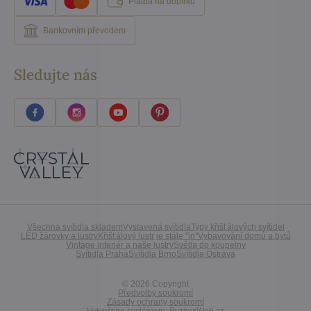
Platba na dobírku
Bankovním převodem
Sledujte nás
Všechna svítidla skladem
Vystavená svítidla
Typy křišťálových svítidel
LED žárovky a lustry
Křišťálový lustr je stále "in"
Vybavování domů a bytů
Vintage interiér a naše lustry
Světla do koupelny
Svítidla Praha
Svítidla Brno
Svítidla Ostrava
©
2026
Copyright
Předvolby soukromí
Zásady ochrany soukromí
Vytvořeno systémem:
ByznysWeb.cz