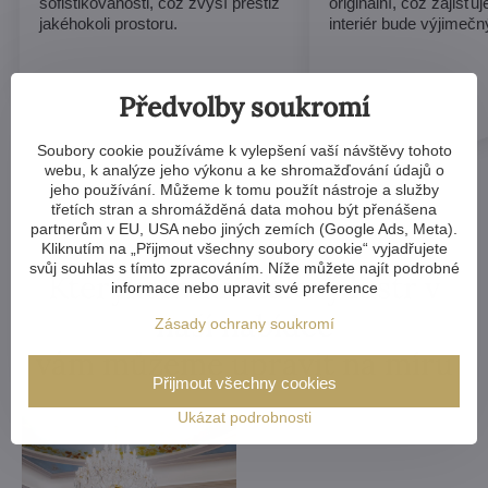
sofistikovanosti, což zvýší prestiž
originální, což zajišťu
jakéhokoli prostoru.
interiér bude výjimečn
Předvolby soukromí
Soubory cookie používáme k vylepšení vaší návštěvy tohoto
webu, k analýze jeho výkonu a ke shromažďování údajů o
jeho používání. Můžeme k tomu použít nástroje a služby
třetích stran a shromážděná data mohou být přenášena
partnerům v EU, USA nebo jiných zemích (Google Ads, Meta).
Kliknutím na „Přijmout všechny soubory cookie“ vyjadřujete
svůj souhlas s tímto zpracováním. Níže můžete najít podrobné
Kterýkoliv křišťálový lustr v
informace nebo upravit své preference
naší nabídce
Zásady ochrany soukromí
vám můžeme upravit na míru
Přijmout všechny cookies
Ukázat podrobnosti