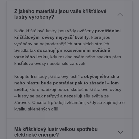
Z jakého materiálu jsou vaše křišťálové
lustry vyrobeny?
Naše křišťálové lustry jsou vždy ověšeny
prvotřídními
křišťálovými ověsy nejvyšší kvality
, které jsou
vyráběny na nejmodernějších brousicích strojích.
Svítidla tak
dosahují při rozsvícení mimořádně
vysokého lesku
, kdy rozklad světelného spektra přes
křišťálové ověsy násobí sílu žárovek. ​
Koupíte-li si tedy „křišťálový lustr"
z obyčejného skla
nebo plastu bude postrádat pak to zásadní – lom
světla
, které nabízejí pouze skutečné křišťálové ověsy
– lustry se pak netřpytí a nezesilují sílu světla ze
žárovek. Chcete-li předejít zklamání, vždy se zajímejte o
kvalitu skleněných dílů.
Má křišťálový lustr velkou spotřebu
elektrické energie?