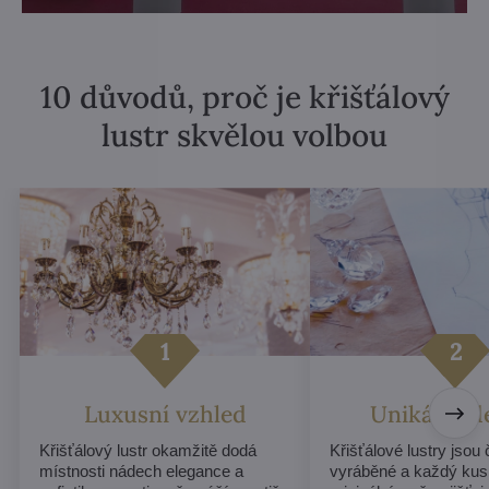
10 důvodů, proč je křišťálový
lustr skvělou volbou
Luxusní vzhled
Unikátní d
Křišťálový lustr okamžitě dodá
Křišťálové lustry jsou
místnosti nádech elegance a
vyráběné a každý kus