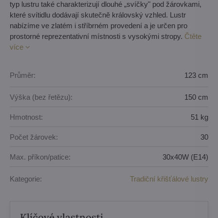
typ lustru také charakterizují dlouhé „svíčky" pod žárovkami,
které svítidlu dodávají skutečně královský vzhled. Lustr
nabízíme ve zlatém i stříbrném provedení a je určen pro
prostorné reprezentativní místnosti s vysokými stropy.
Čtěte
více
Průměr:
123 cm
Výška (bez řetězu):
150 cm
Hmotnost:
51 kg
Počet žárovek:
30
Max. příkon/patice:
30x40W (E14)
Kategorie:
Tradiční křišťálové lustry
Klíčové vlastnosti