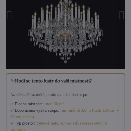
✨
Hodí se tento lustr do vaší místnosti?
Na základě rozměrů je toto svítidlo ideální pro:
✅ Plocha místnosti:
nad 30 m²
✅ Doporučená výška stropu:
minimálně 3,6 m (lustr 150 cm +
30 cm závěs)
✅ Typ prostor:
Vysoké haly, schodiště, reprezentativní
prostory