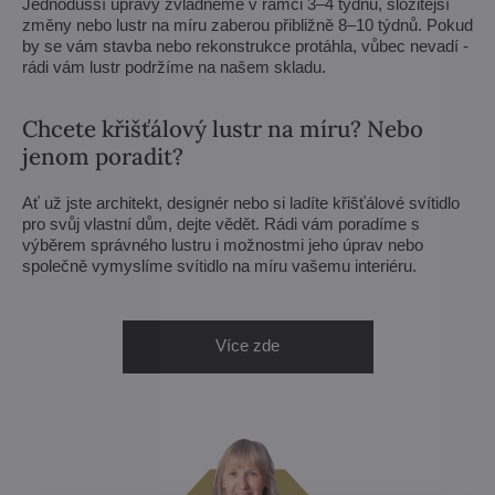
Jednodušší úpravy zvládneme v rámci 3–4 týdnů, složitější
změny nebo lustr na míru zaberou přibližně 8–10 týdnů. Pokud
by se vám stavba nebo rekonstrukce protáhla, vůbec nevadí -
rádi vám lustr podržíme na našem skladu.
Chcete křišťálový lustr na míru? Nebo
jenom poradit?
Ať už jste architekt, designér nebo si ladíte křišťálové svítidlo
pro svůj vlastní dům, dejte vědět. Rádi vám poradíme s
výběrem správného lustru i možnostmi jeho úprav nebo
společně vymyslíme svítidlo na míru vašemu interiéru.
Více zde