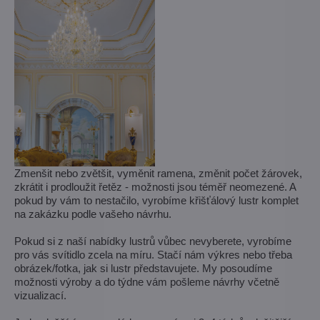
Zmenšit nebo zvětšit, vyměnit ramena, změnit počet žárovek,
zkrátit i prodloužit řetěz - možnosti jsou téměř neomezené. A
pokud by vám to nestačilo, vyrobíme křišťálový lustr komplet
na zakázku podle vašeho návrhu.
Pokud si z naší nabídky lustrů vůbec nevyberete, vyrobíme
pro vás svítidlo zcela na míru. Stačí nám výkres nebo třeba
obrázek/fotka, jak si lustr představujete. My posoudíme
možnosti výroby a do týdne vám pošleme návrhy včetně
vizualizací.