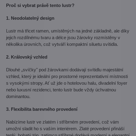
Proč si vybrat právě tento lustr?
1. Neodolatelný design
Lustr má třicet ramen, umístěných na jedné základně, ale díky
jejich rozdílnému tvaru a délce jsou žárovky rozmístěny v
několika úrovních, což vytváří kompaktní siluetu svítidla.
2. Královský vzhled
Dlouhé „svíčky" pod žárovkami dodávají svítidlu majestátní
vzhled, který je ideální pro prostorné reprezentativní místnosti
s vysokými stropy. Ať už jde o hotelovou halu, divadelní foyer
nebo luxusní rezidenci, tento lustr bude vždy úchvatnou
dominantou.
3. Flexibilita barevného provedení
Nabízíme lustr ve zlatém i stříbrném provedení, což vám
umožní sladit ho s vaším interiérem. Zlaté provedení přináší
teplý, bohatý tón, zatímco stříbrné dodává moderní a elegantní