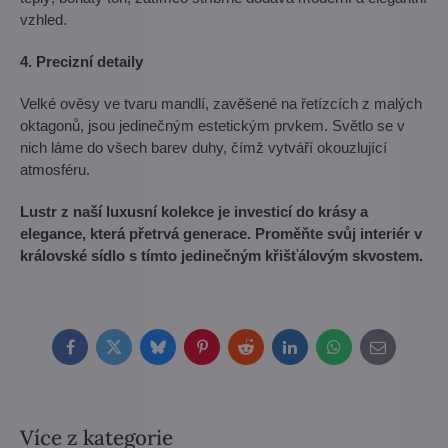
vzhled.
4. Precizní detaily
Velké ověsy ve tvaru mandlí, zavěšené na řetízcích z malých
oktagonů, jsou jedinečným estetickým prvkem. Světlo se v
nich láme do všech barev duhy, čímž vytváří okouzlující
atmosféru.
Lustr z naší luxusní kolekce je investicí do krásy a
elegance, která přetrvá generace. Proměňte svůj interiér v
královské sídlo s tímto jedinečným křišťálovým skvostem.
Facebook
Twitter
Bluesky
Pinterest
Reddit
LinkedIn
WhatsApp
E-
mail
Více z kategorie