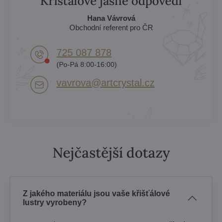
Křišťálově jasné odpovědi
Hana Vávrová
Obchodní referent pro ČR
725 087 878​
(Po-Pá 8:00-16:00)
vavrova​@artcrystal​.cz
Nejčastější dotazy
Z jakého materiálu jsou vaše křišťálové
lustry vyrobeny?