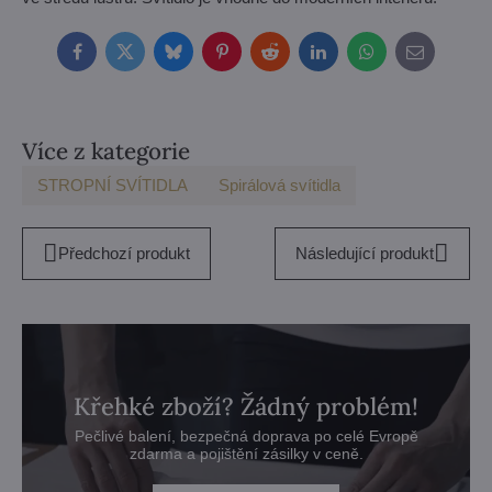
Facebook
Twitter
Bluesky
Pinterest
Reddit
LinkedIn
WhatsApp
E-
mail
Více z kategorie
STROPNÍ SVÍTIDLA
Spirálová svítidla
Předchozí produkt
Následující produkt
Křehké zboží? Žádný problém!
Pečlivé balení, bezpečná doprava po celé Evropě
zdarma a pojištění zásilky v ceně.