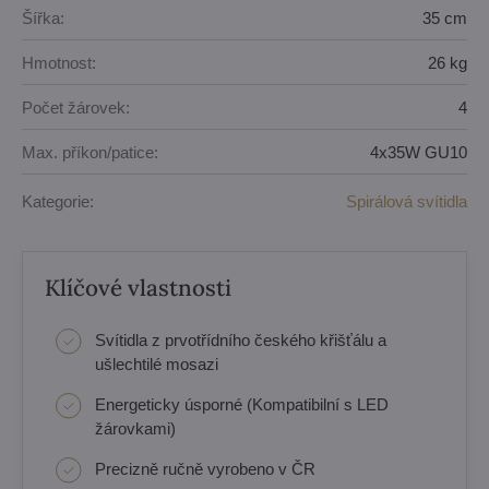
Šířka:
35 cm
Hmotnost:
26 kg
Počet žárovek:
4
Max. příkon/patice:
4x35W GU10
Kategorie:
Spirálová svítidla
Klíčové vlastnosti
Svítidla z prvotřídního českého křišťálu a
ušlechtilé mosazi
Energeticky úsporné (Kompatibilní s LED
žárovkami)
Precizně ručně vyrobeno v ČR