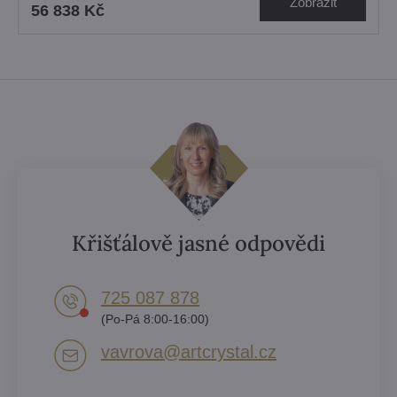
Zobrazit
56 838 Kč
Křišťálově jasné odpovědi
725 087 878​
(Po-Pá 8:00-16:00)
vavrova​@artcrystal​.cz