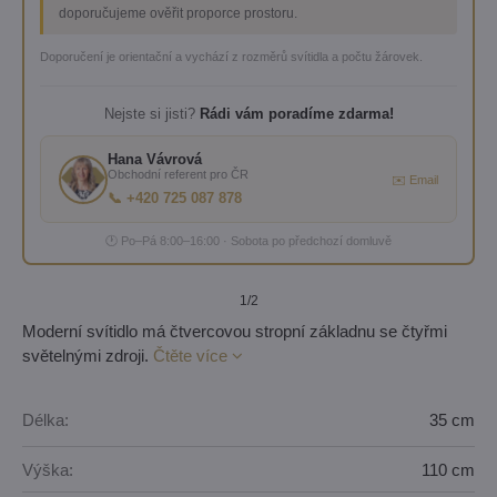
doporučujeme ověřit proporce prostoru.
Doporučení je orientační a vychází z rozměrů svítidla a počtu žárovek.
Nejste si jisti?
Rádi vám poradíme zdarma!
Hana Vávrová
Obchodní referent pro ČR
✉️ Email
📞 +420 725 087 878
🕐 Po–Pá 8:00–16:00 · Sobota po předchozí domluvě
1
/2
Moderní svítidlo má čtvercovou stropní základnu se čtyřmi
světelnými zdroji.
Čtěte více
Délka:
35 cm
Výška:
110 cm