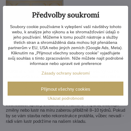
Předvolby soukromí
Soubory cookie používáme k vylepšení vaší návštěvy tohoto
webu, k analýze jeho výkonu a ke shromažďování údajů o
jeho používání. Můžeme k tomu použít nástroje a služby
třetích stran a shromážděná data mohou být přenášena
Zmenšit nebo zvětšit, vyměnit ramena, změnit počet žárovek,
partnerům v EU, USA nebo jiných zemích (Google Ads, Meta).
zkrátit i prodloužit řetěz - možnosti jsou téměř neomezené. A
Kliknutím na „Přijmout všechny soubory cookie“ vyjadřujete
pokud by vám to nestačilo, vyrobíme křišťálový lustr komplet
svůj souhlas s tímto zpracováním. Níže můžete najít podrobné
na zakázku podle vašeho návrhu.
informace nebo upravit své preference
Pokud si z naší nabídky lustrů vůbec nevyberete, vyrobíme
Zásady ochrany soukromí
pro vás svítidlo zcela na míru. Stačí nám výkres nebo třeba
obrázek/fotka, jak si lustr představujete. My posoudíme
možnosti výroby a do týdne vám pošleme návrhy včetně
Přijmout všechny cookies
vizualizací.
Ukázat podrobnosti
Jednodušší úpravy zvládneme v rámci 3–4 týdnů, složitější
změny nebo lustr na míru zaberou přibližně 8–10 týdnů. Pokud
by se vám stavba nebo rekonstrukce protáhla, vůbec nevadí -
rádi vám lustr podržíme na našem skladu.