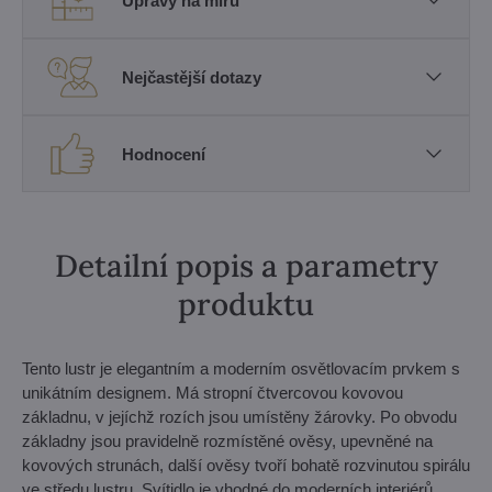
Úpravy na míru
Nejčastější dotazy
Hodnocení
Detailní popis a parametry
produktu
Tento lustr je elegantním a moderním osvětlovacím prvkem s
unikátním designem. Má stropní čtvercovou kovovou
základnu, v jejíchž rozích jsou umístěny žárovky. Po obvodu
základny jsou pravidelně rozmístěné ověsy, upevněné na
kovových strunách, další ověsy tvoří bohatě rozvinutou spirálu
ve středu lustru. Svítidlo je vhodné do moderních interiérů.