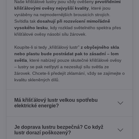
Naše křišťálové lustry jsou vždy ověšeny
prvotřídními
křišťálovými ověsy nejvyšší kvality
, které jsou
vyráběny na nejmodernějších brousicích strojích.
Svítidla tak
dosahují při rozsvícení mimořádně
vysokého lesku
, kdy rozklad světelného spektra přes
křišťálové ověsy násobí sílu žárovek. ​
Koupíte-li si tedy „křišťálový lustr"
z obyčejného skla
nebo plastu bude postrádat pak to zásadní – lom
světla
, které nabízejí pouze skutečné křišťálové ověsy
– lustry se pak netřpytí a nezesilují sílu světla ze
žárovek. Chcete-li předejít zklamání, vždy se zajímejte o
kvalitu skleněných dílů.
Má křišťálový lustr velkou spotřebu
elektrické energie?
Je doprava lustru bezpečná? Co když
lustr dorazí poškozený?