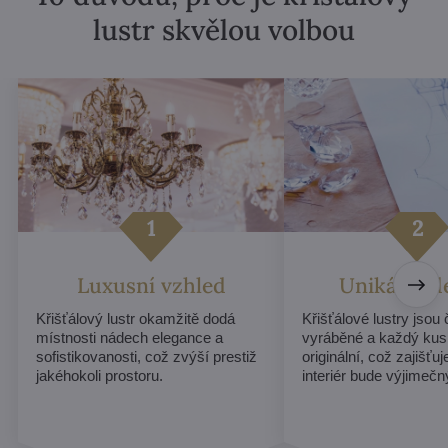
lustr skvělou volbou
Luxusní vzhled
Unikátní d
Křišťálový lustr okamžitě dodá
Křišťálové lustry jsou
místnosti nádech elegance a
vyráběné a každý kus
sofistikovanosti, což zvýší prestiž
originální, což zajišťu
jakéhokoli prostoru.
interiér bude výjimečn