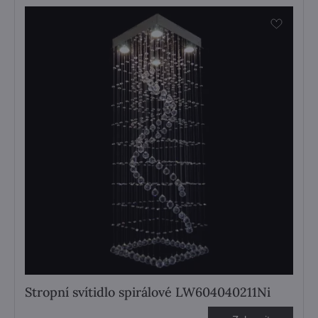
Stropní svítidlo spirálové LW604040211Ni