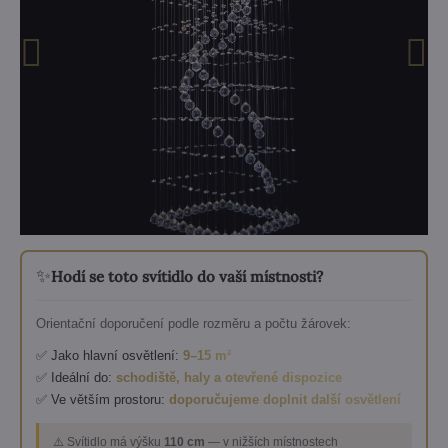
✨
Hodí se toto svítidlo do vaší místnosti?
Orientační doporučení podle rozměru a počtu žárovek:
✅ Jako hlavní osvětlení:
9–15 m²
✅ Ideální do:
schodiště, haly a otevřené dispozice
✅ Ve větším prostoru:
doporučujeme doplnit další osvětlení
⚠️ Svítidlo má výšku
110 cm
— v nižších místnostech