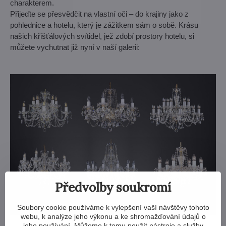
charakterem.
Přijeďte se přesvědčit na vlastní oči – do krajiny jako z
pohlednice a hotelu, který je zážitkem sám o sobě. Krásu
našich křišťálových svítidel, jež zdobí prostory hotelu, si
můžete vychutnat již nyní v naší galerii:
Předvolby soukromí
Soubory cookie používáme k vylepšení vaší návštěvy tohoto
webu, k analýze jeho výkonu a ke shromažďování údajů o
jeho používání. Můžeme k tomu použít nástroje a služby