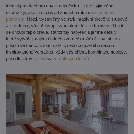
Ideální prostředí pro chvíle odpočinku – i pro výjimečné
okamžiky, jako je například žádost o ruku se
zásnubním
prstenem
. Hotel, vystavěný ve stylu masivní dřevěné srubové
architektury, vás překvapí svou atmosférou i luxusem. Uvnitř
se snoubí teplo dřeva, starožitný nábytek a jemné detaily,
které vytvářejí dojem útulného zámečku. Ať už zavítáte do
pokojů ve francouzském stylu, nebo do jídelního salonu
inspirovaného Versailles, vždy vás přivítá kombinace noblesy,
pohodlí a třpytivé krásy
křišťálových lustrů
.