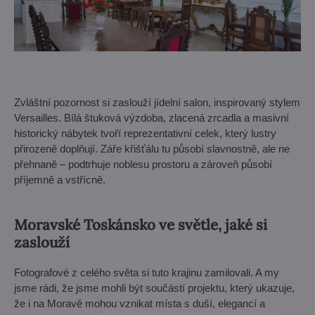
Zvláštní pozornost si zaslouží jídelní salon, inspirovaný stylem
Versailles. Bílá štuková výzdoba, zlacená zrcadla a masivní
historický nábytek tvoří reprezentativní celek, který lustry
přirozeně doplňují. Záře křišťálu tu působí slavnostně, ale ne
přehnaně – podtrhuje noblesu prostoru a zároveň působí
příjemně a vstřícně.
Moravské Toskánsko ve světle, jaké si
zaslouží
Fotografové z celého světa si tuto krajinu zamilovali. A my
jsme rádi, že jsme mohli být součástí projektu, který ukazuje,
že i na Moravě mohou vznikat místa s duší, elegancí a