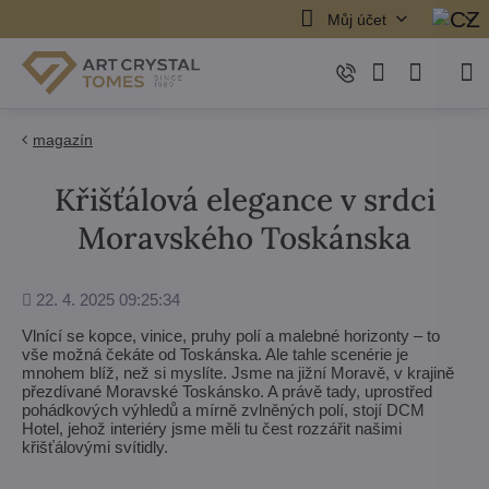
Můj účet
magazín
Křišťálová elegance v srdci
Moravského Toskánska
Přidáno
22. 4. 2025 09:25:34
Vlnící se kopce, vinice, pruhy polí a malebné horizonty – to
vše možná čekáte od Toskánska. Ale tahle scenérie je
mnohem blíž, než si myslíte. Jsme na jižní Moravě, v krajině
přezdívané Moravské Toskánsko. A právě tady, uprostřed
pohádkových výhledů a mírně zvlněných polí, stojí DCM
Hotel, jehož interiéry jsme měli tu čest rozzářit našimi
křišťálovými svítidly.