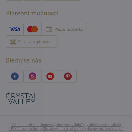
Platební možnosti
Platba na dobírku
Bankovním převodem
Sledujte nás
Všechna svítidla skladem
Vystavená svítidla
Typy křišťálových svítidel
LED žárovky a lustry
Křišťálový lustr je stále "in"
Vybavování domů a bytů