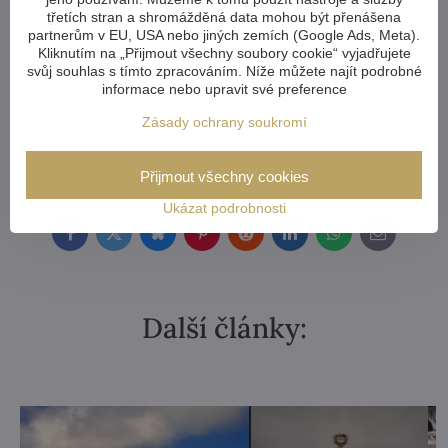
1 -
Lustr křišťálový L091CLN
třetích stran a shromážděná data mohou být přenášena
2 -
Lustr broušený L16053CLN
partnerům v EU, USA nebo jiných zemích (Google Ads, Meta).
Kliknutím na „Přijmout všechny soubory cookie“ vyjadřujete
3 -
Lustr křišťálový AL185K
svůj souhlas s tímto zpracováním. Níže můžete najít podrobné
4 -
Lustr křišťálový EL13210021PB
informace nebo upravit své preference
5 -
Lustr křišťálový L10060CLN
6 -
Křišťálový lustr AL180K
Zásady ochrany soukromí
Přijmout všechny cookies
Words
Characters
Reading time
Ukázat podrobnosti
Facebook
Twitter
Bluesky
Pinterest
Reddit
LinkedIn
WhatsApp
E-
mail
Další články: