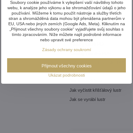
Soubory cookie používáme k vylepšení vaší návštěvy tohoto
webu, k analýze jeho výkonu a ke shromažďování údajů o jeho
Inspirace a návody
používání. Můžeme k tomu použít nástroje a služby třetích
stran a shromážděná data mohou být přenášena partnerům v
EU, USA nebo jiných zemích (Google Ads, Meta). Kliknutím na
Fotogalerie
„Přijmout všechny soubory cookie“ vyjadřujete svůj souhlas s
tímto zpracováním. Níže můžete najít podrobné informace
Videogalerie
nebo upravit své preference
Katalog lustrů PDF
Zásady ochrany soukromí
Katalog interiérů PDF
Katalog luxusních lustrů PDF
Přijmout všechny cookies
Jak vybrat lustr
Ukázat podrobnosti
Jak sestavit lustr
Jak vyčistit křišťálový lustr
Jak se vyrábí lustr