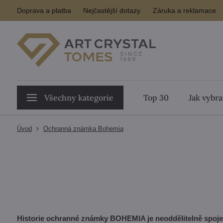
Doprava a platba
Nejčastější dotazy
Záruka a reklamace
Všechny kategorie
Top 30
Jak vybra
Úvod
Ochranná známka Bohemia
Historie ochranné známky BOHEMIA je neoddělitelně spojen