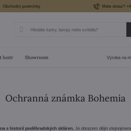
Obchodní podmínky
Máte dotaz? +4
t lustr
Showroom
Výroba na m
Ochranná známka Bohemia
a s historií poděbradských skláren.
Je obrazem dějin stejnojmen