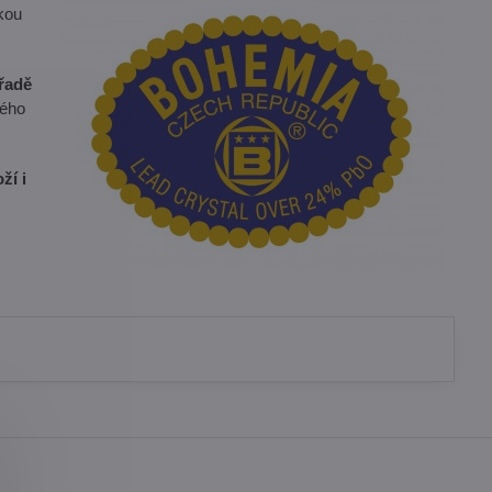
kou
řadě
tého
ží i