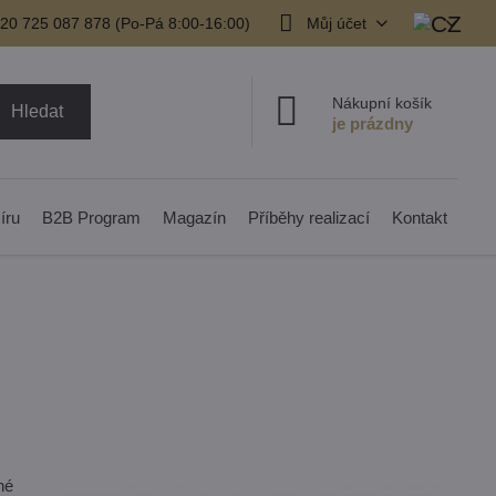
20 725 087 878​ (Po-Pá 8:00-16:00)
Můj účet
Nákupní košík
Hledat
íru
B2B Program
Magazín
Příběhy realizací
Kontakt
né