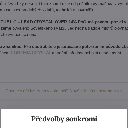
mělcům. Výrobky nesoucí tuto známku se od počátku vyznačovaly vyso
ornosti poděbradských sklářů, techniků a návrhářů.
EPUBLIC – LEAD CRYSTAL OVER 24% PbO má pevnou pozici v 
 země bývalého Sovětského svazu. Jedinečná tradice mistrů olovna
proto vysoce ceněna.
u známkou. Pro spotřebitele je současně potvrzením původu zbo
jménem
BOHEMIA CRYSTAL
a umění, předávaného si nesčetnými
Chcete vidět lustry na vlastní oči? Navštivte nás showroom >>
Předvolby soukromí