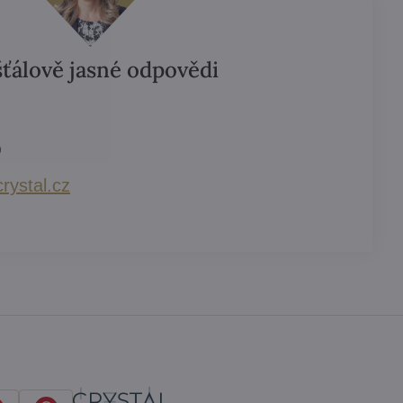
šťálově jasné odpovědi
)
rystal​.cz