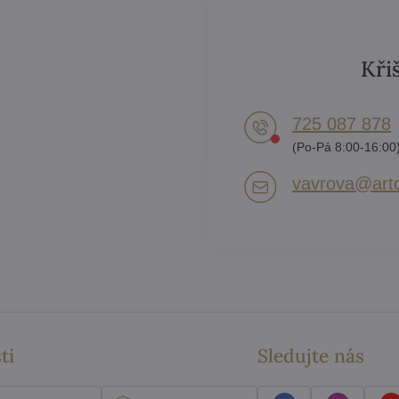
Kři
725 087 878​
(Po-Pá 8:00-16:00
vavrova​@artc
ti
Sledujte nás