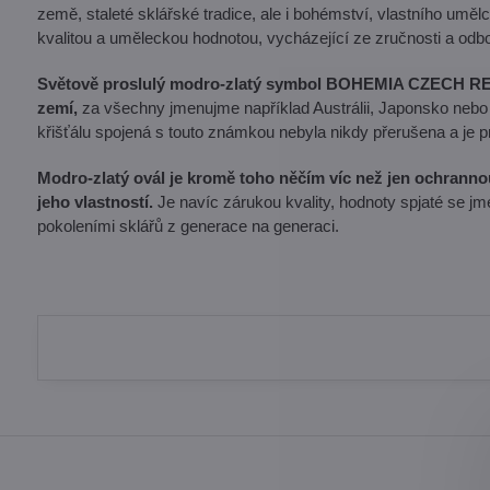
země, staleté sklářské tradice, ale i bohémství, vlastního u
kvalitou a uměleckou hodnotou, vycházející ze zručnosti a odb
Světově proslulý modro-zlatý symbol BOHEMIA CZECH R
zemí,
za všechny jmenujme například Austrálii, Japonsko nebo
křišťálu spojená s touto známkou nebyla nikdy přerušena a je 
Modro-zlatý ovál je kromě toho něčím víc než jen ochranno
jeho vlastností.
Je navíc zárukou kvality, hodnoty spjaté se 
pokoleními sklářů z generace na generaci.