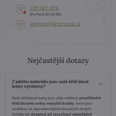
725 087 878​
(Po-Pá 8:00-16:00)
vavrova​@artcrystal​.cz
Nejčastější dotazy
Z jakého materiálu jsou vaše křišťálové
lustry vyrobeny?
Naše křišťálové lustry jsou vždy ověšeny
prvotřídními
křišťálovými ověsy nejvyšší kvality
, které jsou
vyráběny na nejmodernějších brousicích strojích.
Svítidla tak
dosahují při rozsvícení mimořádně