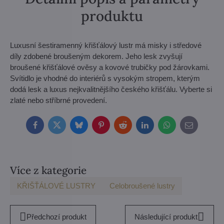
produktu
Luxusní šestiramenný křišťálový lustr má misky i středové
díly zdobené broušeným dekorem. Jeho lesk zvyšují
broušené křišťálové ověsy a kovové trubičky pod žárovkami.
Svítidlo je vhodné do interiérů s vysokým stropem, kterým
dodá lesk a luxus nejkvalitnějšího českého křišťálu. Vyberte si
zlaté nebo stříbrné provedení.
Facebook
Twitter
Bluesky
Pinterest
Reddit
LinkedIn
WhatsApp
E-
mail
Více z kategorie
KŘIŠŤÁLOVÉ LUSTRY
Celobroušené lustry
Předchozí produkt
Následující produkt