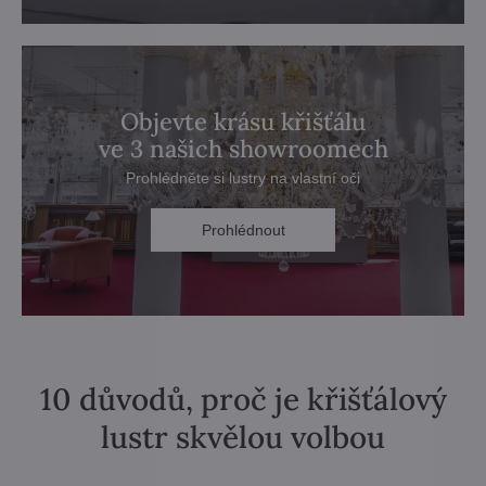
Objevte krásu křišťálu
ve 3 našich showroomech
Prohlédněte si lustry na vlastní oči
Prohlédnout
10 důvodů, proč je křišťálový
lustr skvělou volbou