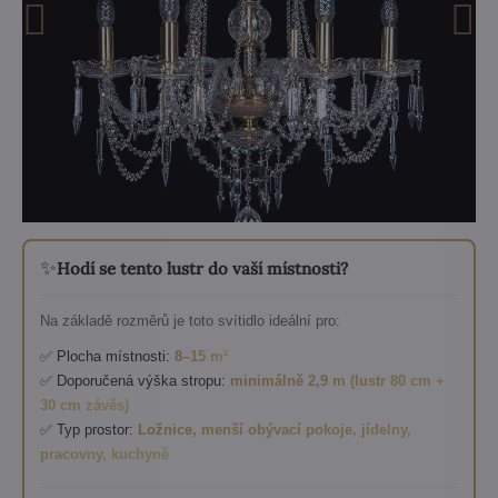
✨
Hodí se tento lustr do vaší místnosti?
Na základě rozměrů je toto svítidlo ideální pro:
✅ Plocha místnosti:
8–15 m²
✅ Doporučená výška stropu:
minimálně 2,9 m (lustr 80 cm +
30 cm závěs)
✅ Typ prostor:
Ložnice, menší obývací pokoje, jídelny,
pracovny, kuchyně