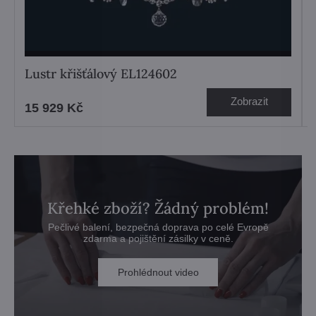
Lustr křišťálový EL124602
Zobrazit
15 929 Kč
Křehké zboží? Žádný problém!
Pečlivé balení, bezpečná doprava po celé Evropě
zdarma a pojištění zásilky v ceně.
Prohlédnout video