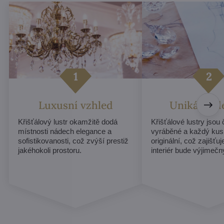
Luxusní vzhled
Unikátní d
Křišťálový lustr okamžitě dodá
Křišťálové lustry jsou
místnosti nádech elegance a
vyráběné a každý kus
sofistikovanosti, což zvýší prestiž
originální, což zajišťu
jakéhokoli prostoru.
interiér bude výjimečn