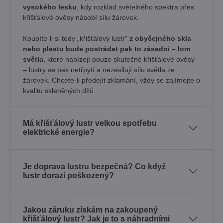
vysokého lesku
, kdy rozklad světelného spektra přes
křišťálové ověsy násobí sílu žárovek. ​
Koupíte-li si tedy „křišťálový lustr"
z obyčejného skla
nebo plastu bude postrádat pak to zásadní – lom
světla
, které nabízejí pouze skutečné křišťálové ověsy
– lustry se pak netřpytí a nezesilují sílu světla ze
žárovek. Chcete-li předejít zklamání, vždy se zajímejte o
kvalitu skleněných dílů.
Má křišťálový lustr velkou spotřebu
elektrické energie?
Je doprava lustru bezpečná? Co když
lustr dorazí poškozený?
Jakou záruku získám na zakoupený
křišťálový lustr? Jak je to s náhradními