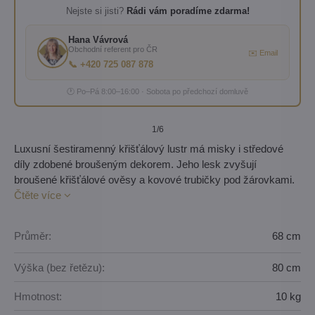
Nejste si jisti?
Rádi vám poradíme zdarma!
Hana Vávrová
Obchodní referent pro ČR
✉️ Email
📞 +420 725 087 878
🕐 Po–Pá 8:00–16:00 · Sobota po předchozí domluvě
1
/6
Luxusní šestiramenný křišťálový lustr má misky i středové
díly zdobené broušeným dekorem. Jeho lesk zvyšují
broušené křišťálové ověsy a kovové trubičky pod žárovkami.
Čtěte více
Průměr:
68 cm
Výška (bez řetězu):
80 cm
Hmotnost:
10 kg