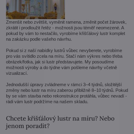
Zmenšit nebo zvětšit, vyměnit ramena, změnit počet žárovek,
zkrátit i prodloužit řetěz - možnosti jsou téměř neomezené. A
pokud by vám to nestačilo, vyrobíme křišťálový lustr komplet
na zakázku podle vašeho návrhu.
Pokud si z naší nabídky lustrů vůbec nevyberete, vyrobíme
pro vás svítidlo zcela na míru. Stačí nám výkres nebo třeba
obrázek/fotka, jak si lustr představujete. My posoudíme
možnosti výroby a do týdne vám pošleme návrhy včetně
vizualizací.
Jednodušší úpravy zvládneme v rámci 3–4 týdnů, složitější
změny nebo lustr na míru zaberou přibližně 8–10 týdnů. Pokud
by se vám stavba nebo rekonstrukce protáhla, vůbec nevadí -
rádi vám lustr podržíme na našem skladu.
Chcete křišťálový lustr na míru? Nebo
jenom poradit?