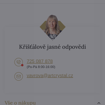
Křišťálově jasné odpovědi
725 087 878​
(Po-Pá 8:00-16:00)
vavrova​@artcrystal​.cz
Vše o nákupu