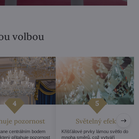
lou volbou
ahuje pozornost
Světelný efekt
stane centrálním bodem
Křišťálové prvky lámou světlo do
 který přitahuje pozornost
mnoha směrů, což vytváří