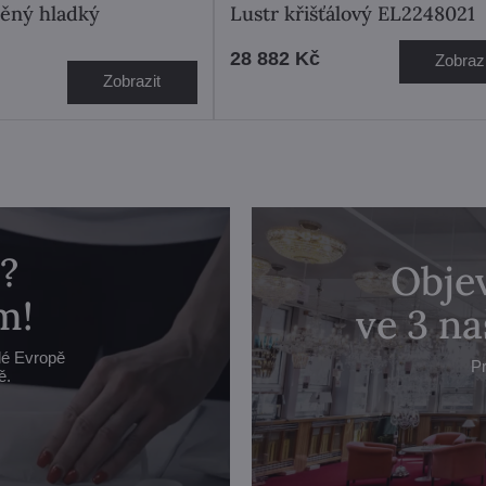
něný hladký
Lustr křišťálový EL2248021
28 882 Kč
Zobrazi
Zobrazit
?
Objev
m!
ve 3 n
lé Evropě
Pr
ě.