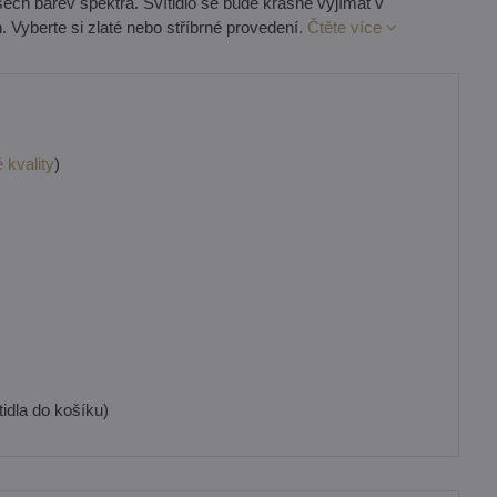
šech barev spektra. Svítidlo se bude krásně vyjímat v
h. Vyberte si zlaté nebo stříbrné provedení.
Čtěte více
 kvality
)
idla do košíku)