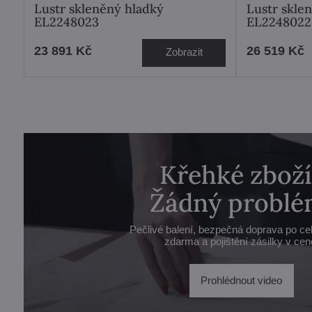
Lustr skleněný hladký
Lustr skle
EL2248023
EL2248022
23 891 Kč
26 519 Kč
Zobrazit
Křehké zboží
Žádný problé
Pečlivé balení, bezpečná doprava po ce
zdarma a pojištění zásilky v cen
Prohlédnout video