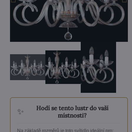
Hodí se tento lustr do vaší
✨
místnosti?
Na základě rozměrů je toto svítidlo ideální pro: