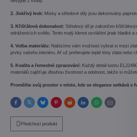
nevyjde z módy.
2. Jiskřivý lesk:
Misky a středové díly jsou dekorovány paprsko
3. Křišťálová dokonalost:
Středový díl je zakončen křišťálov
odráženících světlo. Tento malý klenot ozvláštní jinak hladké a ob
4. Volba materiálu:
Nabízíme vám možnost vybrat si mezi zlatým
prvky vašeho interiéru. Ať už preferujete teplé tóny zlata nebo 
5. Kvalita a řemeslné zpracování:
Každý detail lustru EL22480
materiálů zajišťuje dlouhou životnost a odolnost, takže si může
Proměňte svůj prostor v místo, kde se elegance setkává s 
Facebook
Twitter
Bluesky
Pinterest
Reddit
LinkedIn
WhatsApp
E-
mail
Předchozí produkt