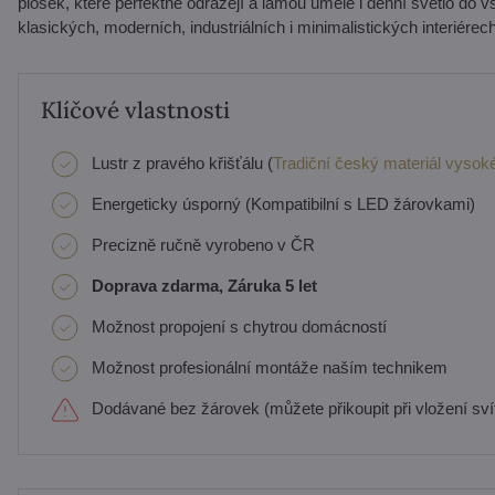
plošek, které perfektně odrážejí a lámou umělé i denní světlo do v
klasických, moderních, industriálních i minimalistických interiérec
Klíčové vlastnosti
Lustr z pravého křišťálu (
Tradiční český materiál vysoké
Energeticky úsporný (Kompatibilní s LED žárovkami)
Precizně ručně vyrobeno v ČR
Doprava zdarma, Záruka 5 let
Možnost propojení s chytrou domácností
Možnost profesionální montáže naším technikem
Dodávané bez žárovek (můžete přikoupit při vložení svít