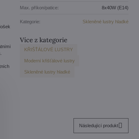
Max. příkon/patice:
8x40W (E14)
Kategorie:
Skleněné lustry hladké
lošek
Více z kategorie
tními
KŘIŠŤÁLOVÉ LUSTRY
.
Moderní křišťálové lustry
tních
Skleněné lustry hladké
Následující produkt