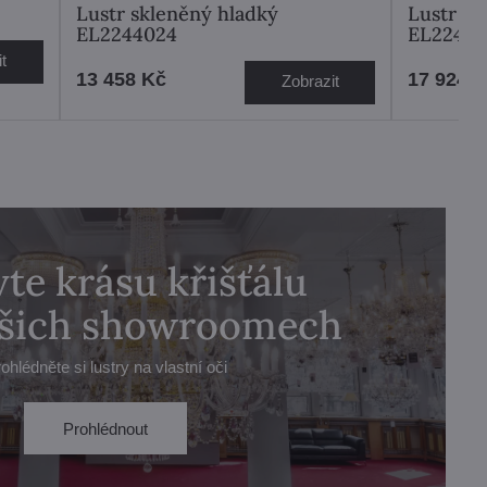
Lustr skleněný hladký
Lustr sk
EL2244024
EL22460
t
13 458 Kč
17 924 
Zobrazit
te krásu křišťálu
ašich showroomech
ohlédněte si lustry na vlastní oči
Prohlédnout