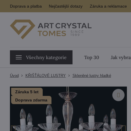
Doprava a platba
Nejčastější dotazy
Záruka a reklamace
Všechny kategorie
Top 30
Jak vybra
Úvod
KŘIŠŤÁLOVÉ LUSTRY
Skleněné lustry hladké
Záruka 5 let
Doprava zdarma