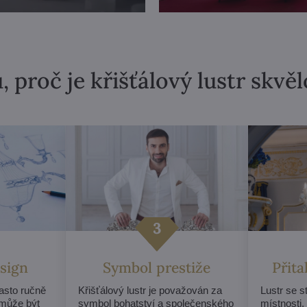
, proč je křišťálový lustr skvě
sign
Symbol prestiže
Přit
často ručně
Křišťálový lustr je považován za
Lustr se 
může být
symbol bohatství a společenského
místnosti,