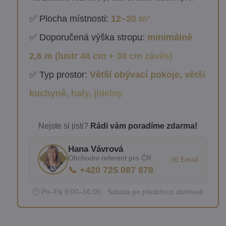
✅ Plocha místnosti:
12–20 m²
✅ Doporučená výška stropu:
minimálně
2,6 m (lustr 48 cm + 30 cm závěs)
✅ Typ prostor:
Větší obývací pokoje, větší
kuchyně, haly, jídelny
Nejste si jisti?
Rádi vám poradíme zdarma!
Hana Vávrová
Obchodní referent pro ČR
✉️ Email
📞 +420 725 087 878
🕐 Po–Pá 8:00–16:00 · Sobota po předchozí domluvě