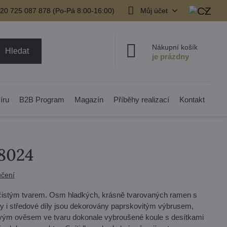
20 725 087 878​ (Po-Pá 8:00-16:00)
Můj účet
Nákupní košík
Hledat
íru
B2B Program
Magazín
Příběhy realizací
Kontakt
48024
čení
 čistým tvarem. Osm hladkých, krásně tvarovaných ramen s
sky i středové díly jsou dekorovány paprskovitým výbrusem,
ťálovým ověsem ve tvaru dokonale vybroušené koule s desítkami