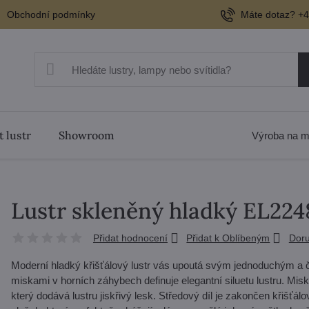
Obchodní podmínky
Máte dotaz? +4
t lustr
Showroom
Výroba na m
Lustr skleněný hladký EL22
Přidat hodnocení
Přidat k Oblíbeným
Doru
Moderní hladký křišťálový lustr vás upoutá svým jednoduchým a
miskami v horních záhybech definuje elegantní siluetu lustru. Mi
který dodává lustru jiskřivý lesk. Středový díl je zakončen křiš