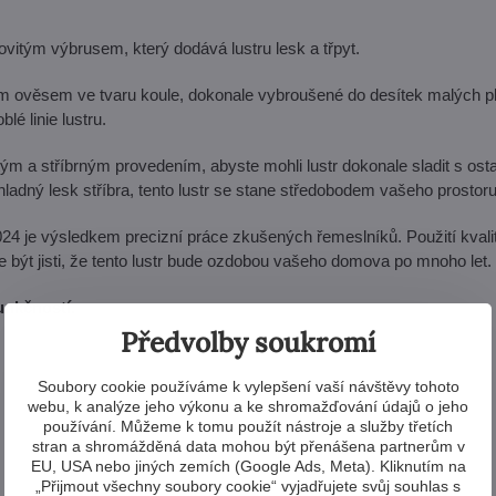
vitým výbrusem, který dodává lustru lesk a třpyt.
ým ověsem ve tvaru koule, dokonale vybroušené do desítek malých p
lé linie lustru.
 a stříbrným provedením, abyste mohli lustr dokonale sladit s osta
chladný lesk stříbra, tento lustr se stane středobodem vašeho prostoru
24 je výsledkem precizní práce zkušených řemeslníků. Použití kvali
te být jisti, že tento lustr bude ozdobou vašeho domova po mnoho let.
funkčností.
Předvolby soukromí
Soubory cookie používáme k vylepšení vaší návštěvy tohoto
webu, k analýze jeho výkonu a ke shromažďování údajů o jeho
používání. Můžeme k tomu použít nástroje a služby třetích
stran a shromážděná data mohou být přenášena partnerům v
EU, USA nebo jiných zemích (Google Ads, Meta). Kliknutím na
„Přijmout všechny soubory cookie“ vyjadřujete svůj souhlas s