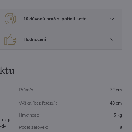
10 důvodů proč si pořídit lustr
Hodnocení
uktu
Průměr:
72 cm
Výška (bez řetězu):
48 cm
Hmotnost:
5 kg
 už je
ikdy
Počet žárovek:
8