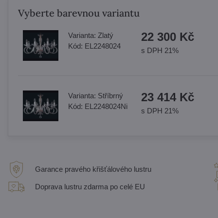
Vyberte barevnou variantu
22 300 Kč
Varianta:
Zlatý
Kód:
EL2248024
s DPH 21%
23 414 Kč
Varianta:
Stříbrný
Kód:
EL2248024Ni
s DPH 21%
Garance pravého křišťálového lustru
Doprava lustru zdarma po celé EU