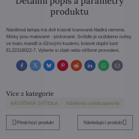
Detailní popis a parametry
produktu
Nástěnná lampa má dvě krásně tvarovaná hladká ramena.
Misky jsou matované - pískované. Svítidlo je ozdobeno ověsy
ve tvaru mandlí a růžovými koulemi, krásně doplní lustr
EL22318022-7. Vyberte si zlaté nebo stříbrné provedení.
Facebook
Twitter
Bluesky
Pinterest
Reddit
LinkedIn
WhatsApp
E-
mail
Více z kategorie
NÁSTĚNNÁ SVÍTIDLA
Nástěnná svítidla barevná
Předchozí produkt
Následující produkt