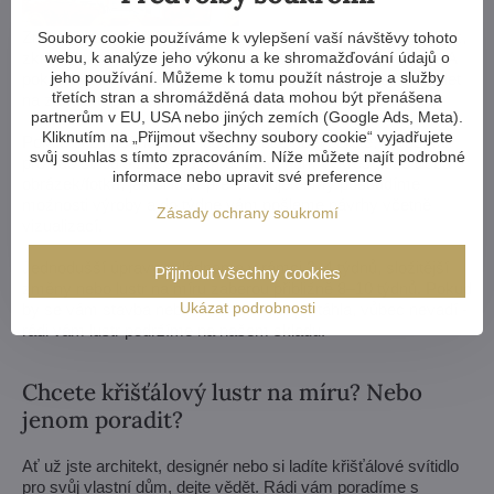
Zmenšit nebo zvětšit, vyměnit ramena, změnit počet žárovek,
Soubory cookie používáme k vylepšení vaší návštěvy tohoto
webu, k analýze jeho výkonu a ke shromažďování údajů o
zkrátit i prodloužit řetěz - možnosti jsou téměř neomezené. A
jeho používání. Můžeme k tomu použít nástroje a služby
pokud by vám to nestačilo, vyrobíme křišťálový lustr komplet
třetích stran a shromážděná data mohou být přenášena
na zakázku podle vašeho návrhu.
partnerům v EU, USA nebo jiných zemích (Google Ads, Meta).
Kliknutím na „Přijmout všechny soubory cookie“ vyjadřujete
Pokud si z naší nabídky lustrů vůbec nevyberete, vyrobíme
svůj souhlas s tímto zpracováním. Níže můžete najít podrobné
pro vás svítidlo zcela na míru. Stačí nám výkres nebo třeba
informace nebo upravit své preference
obrázek/fotka, jak si lustr představujete. My posoudíme
možnosti výroby a do týdne vám pošleme návrhy včetně
Zásady ochrany soukromí
vizualizací.
Jednodušší úpravy zvládneme v rámci 3–4 týdnů, složitější
Přijmout všechny cookies
změny nebo lustr na míru zaberou přibližně 8–10 týdnů. Pokud
Ukázat podrobnosti
by se vám stavba nebo rekonstrukce protáhla, vůbec nevadí -
rádi vám lustr podržíme na našem skladu.
Chcete křišťálový lustr na míru? Nebo
jenom poradit?
Ať už jste architekt, designér nebo si ladíte křišťálové svítidlo
pro svůj vlastní dům, dejte vědět. Rádi vám poradíme s