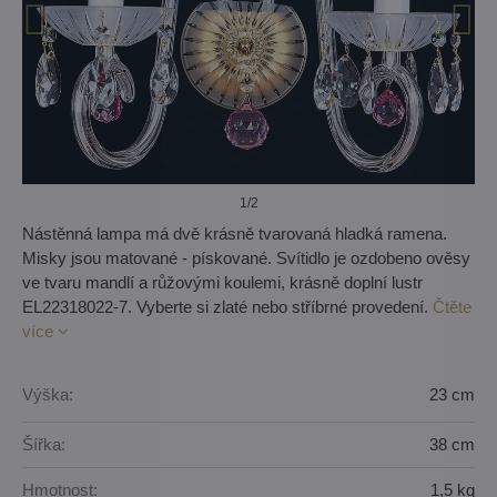
1
/2
Nástěnná lampa má dvě krásně tvarovaná hladká ramena.
Misky jsou matované - pískované. Svítidlo je ozdobeno ověsy
ve tvaru mandlí a růžovými koulemi, krásně doplní lustr
EL22318022-7. Vyberte si zlaté nebo stříbrné provedení.
Čtěte
více
Výška:
23 cm
Šířka:
38 cm
Hmotnost:
1,5 kg