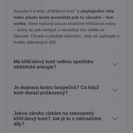
Koupíte-li si tedy „křišťálový lustr"
z obyčejného skla
nebo plastu bude postrádat pak to zásadní – lom
světla
, které nabízejí pouze skutečné křišťálové ověsy
– lustry se pak netřpytí a nezesilují sílu světla ze
žárovek. Chcete-li předejít zklamání, vždy se zajímejte o
kvalitu skleněných dílů.
Má křišťálový lustr velkou spotřebu
elektrické energie?
Je doprava lustru bezpečná? Co když
lustr dorazí poškozený?
Jakou záruku získám na zakoupený
křišťálový lustr? Jak je to s náhradními
díly?