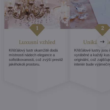
Luxusní vzhled
Unikátní d
Křišťálový lustr okamžitě dodá
Křišťálové lustry jsou
místnosti nádech elegance a
vyráběné a každý kus
sofistikovanosti, což zvýší prestiž
originální, což zajišťu
jakéhokoli prostoru.
interiér bude výjimečn