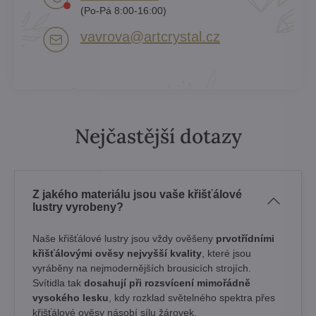
(Po-Pá 8:00-16:00)
vavrova​@artcrystal​.cz
Nejčastější dotazy
Z jakého materiálu jsou vaše křišťálové
lustry vyrobeny?
Naše křišťálové lustry jsou vždy ověšeny
prvotřídními
křišťálovými ověsy nejvyšší kvality
, které jsou
vyráběny na nejmodernějších brousicích strojích.
Svítidla tak
dosahují při rozsvícení mimořádně
vysokého lesku
, kdy rozklad světelného spektra přes
křišťálové ověsy násobí sílu žárovek. ​