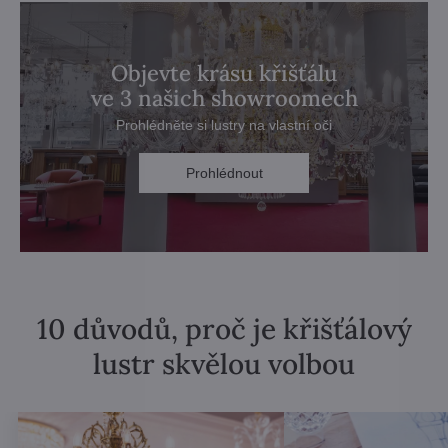
Objevte krásu křišťálu
ve 3 našich showroomech
Prohlédněte si lustry na vlastní oči
Prohlédnout
10 důvodů, proč je křišťálový
lustr skvělou volbou