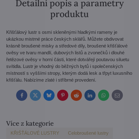
Detailní popis a parametry
produktu
Křišťálový lustr s osmi skleněnými hladkými rameny je
ukázkou mistrné práce českých sklářů. Můžete obdivovat
krásně broušené misky a středové díly, broušené křišťálové
ověsy ve tvaru mandlí, dubových listů a zvonečků i dlouhé
řetězové ověsy v horní části, které dotvářejí poutavou siluetu
svítidla. Lustr je vhodný do běžných bytů i společenských
místností s vyššími stropy, kterým dodá lesk a třpyt luxusního
křišťálu. Nabízíme zlaté i stříbrné provedení.
Facebook
Twitter
Bluesky
Pinterest
Reddit
LinkedIn
WhatsApp
E-
mail
Více z kategorie
KŘIŠŤÁLOVÉ LUSTRY
Celobroušené lustry