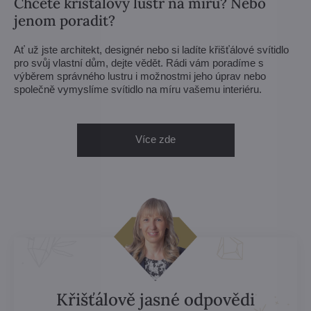
Chcete křišťálový lustr na míru? Nebo
jenom poradit?
Ať už jste architekt, designér nebo si ladíte křišťálové svítidlo
pro svůj vlastní dům, dejte vědět. Rádi vám poradíme s
výběrem správného lustru i možnostmi jeho úprav nebo
společně vymyslíme svítidlo na míru vašemu interiéru.
Více zde
Křišťálově jasné odpovědi