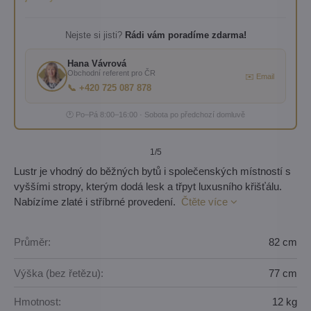
Nejste si jisti?
Rádi vám poradíme zdarma!
Hana Vávrová
Obchodní referent pro ČR
✉️ Email
📞 +420 725 087 878
🕐 Po–Pá 8:00–16:00 · Sobota po předchozí domluvě
1
/5
Lustr je vhodný do běžných bytů i společenských místností s
vyššími stropy, kterým dodá lesk a třpyt luxusního křišťálu.
Nabízíme zlaté i stříbrné provedení.
Čtěte více
Průměr:
82 cm
Výška (bez řetězu):
77 cm
Hmotnost:
12 kg