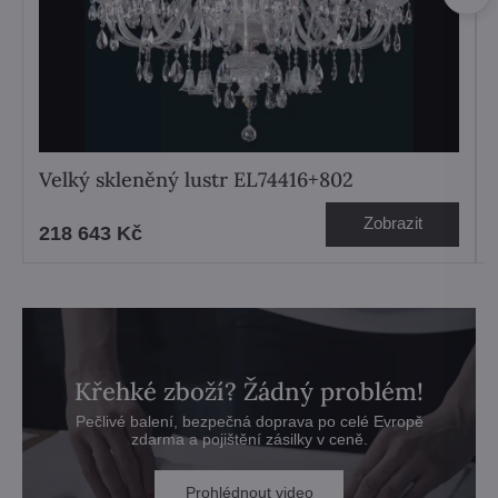
Velký skleněný lustr EL74416+802
Zobrazit
218 643 Kč
Křehké zboží? Žádný problém!
Pečlivé balení, bezpečná doprava po celé Evropě
zdarma a pojištění zásilky v ceně.
Prohlédnout video