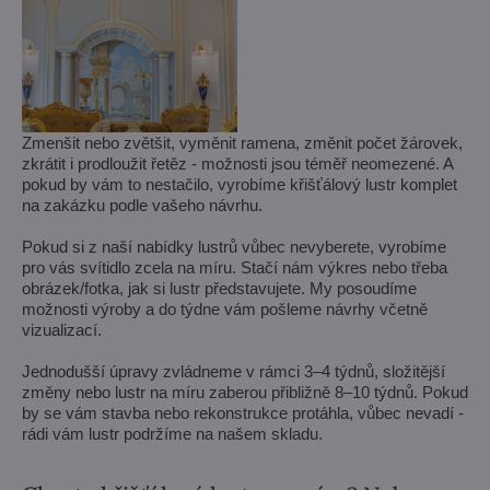
Zmenšit nebo zvětšit, vyměnit ramena, změnit počet žárovek,
zkrátit i prodloužit řetěz - možnosti jsou téměř neomezené. A
pokud by vám to nestačilo, vyrobíme křišťálový lustr komplet
na zakázku podle vašeho návrhu.
Pokud si z naší nabídky lustrů vůbec nevyberete, vyrobíme
pro vás svítidlo zcela na míru. Stačí nám výkres nebo třeba
obrázek/fotka, jak si lustr představujete. My posoudíme
možnosti výroby a do týdne vám pošleme návrhy včetně
vizualizací.
Jednodušší úpravy zvládneme v rámci 3–4 týdnů, složitější
změny nebo lustr na míru zaberou přibližně 8–10 týdnů. Pokud
by se vám stavba nebo rekonstrukce protáhla, vůbec nevadí -
rádi vám lustr podržíme na našem skladu.