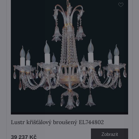
Lustr křišťálový broušený EL744802
Zobrazit
39 237 Kč