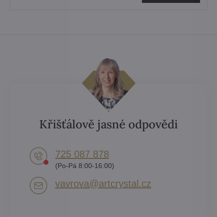
Křišťálově jasné odpovědi
725 087 878​
(Po-Pá 8:00-16:00)
vavrova​@artcrystal​.cz