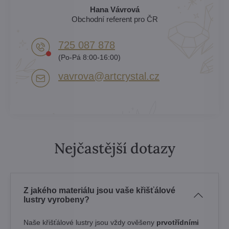
Hana Vávrová
Obchodní referent pro ČR
725 087 878​
(Po-Pá 8:00-16:00)
vavrova​@artcrystal​.cz
Nejčastější dotazy
Z jakého materiálu jsou vaše křišťálové
lustry vyrobeny?
Naše křišťálové lustry jsou vždy ověšeny
prvotřídními