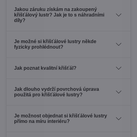
Jakou záruku získám na zakoupený
křišťálový lustr? Jak je to s náhradními
díly?
Je možné si křišťálové lustry někde
fyzicky prohlédnout?
Jak poznat kvalitní křišťál?
Jak dlouho vydrží povrchová úprava
použitá pro křišťálové lustry?
Je možnost objednat si křišťálové lustry
přímo na míru interiéru?