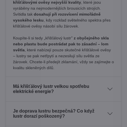
křišťálovými ověsy nejvyšší kvality
, které jsou
vyráběny na nejmodernějších brousicích strojích.
Svítidla tak
dosahují při rozsvícení mimořádně
vysokého lesku
, kdy rozklad světelného spektra přes
křišťálové ověsy násobí sílu žárovek. ​
Koupíte-li si tedy „křišťálový lustr"
z obyčejného skla
nebo plastu bude postrádat pak to zásadní – lom
světla
, které nabízejí pouze skutečné křišťálové ověsy
– lustry se pak netřpytí a nezesilují sílu světla ze
žárovek. Chcete-li předejít zklamání, vždy se zajímejte o
kvalitu skleněných dílů.
Má křišťálový lustr velkou spotřebu
elektrické energie?
Je doprava lustru bezpečná? Co když
lustr dorazí poškozený?