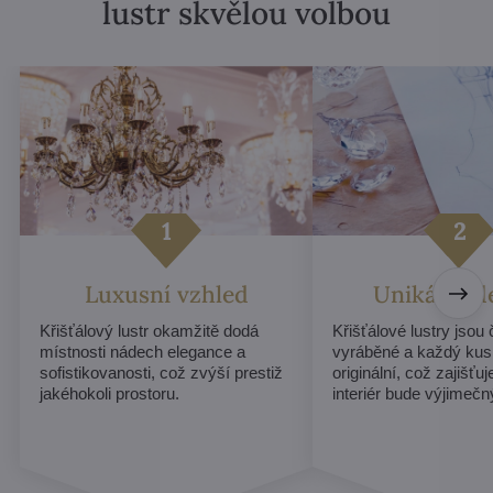
lustr skvělou volbou
Luxusní vzhled
Unikátní d
Křišťálový lustr okamžitě dodá
Křišťálové lustry jsou
místnosti nádech elegance a
vyráběné a každý kus
sofistikovanosti, což zvýší prestiž
originální, což zajišťu
jakéhokoli prostoru.
interiér bude výjimečn