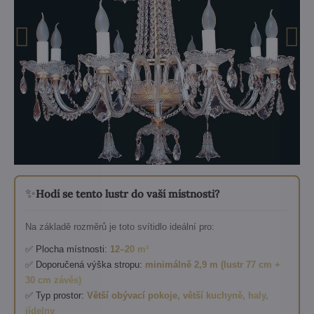
✨
Hodí se tento lustr do vaší místnosti?
Na základě rozměrů je toto svítidlo ideální pro:
✅ Plocha místnosti:
12–20 m²
✅ Doporučená výška stropu:
minimálně 2,9 m (lustr 77 cm +
30 cm závěs)
✅ Typ prostor:
Větší obývací pokoje, větší kuchyně, haly,
jídelny