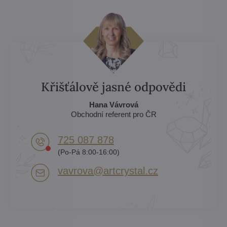
Křišťálově jasné odpovědi
Hana Vávrová
Obchodní referent pro ČR
725 087 878​
(Po-Pá 8:00-16:00)
vavrova​@artcrystal​.cz