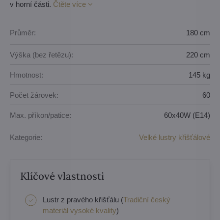
v horní části.
Čtěte více
Průměr:
180 cm
Výška (bez řetězu):
220 cm
Hmotnost:
145 kg
Počet žárovek:
60
Max. příkon/patice:
60x40W (E14)
Kategorie:
Velké lustry křišťálové
Klíčové vlastnosti
Lustr z pravého křišťálu (
Tradiční český
materiál vysoké kvality
)