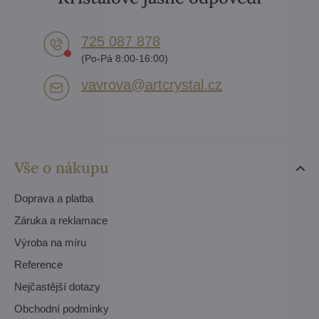
725 087 878​
(Po-Pá 8:00-16:00)
vavrova​@artcrystal​.cz
Vše o nákupu
Doprava a platba
Záruka a reklamace
Výroba na míru
Reference
Nejčastější dotazy
Obchodní podmínky