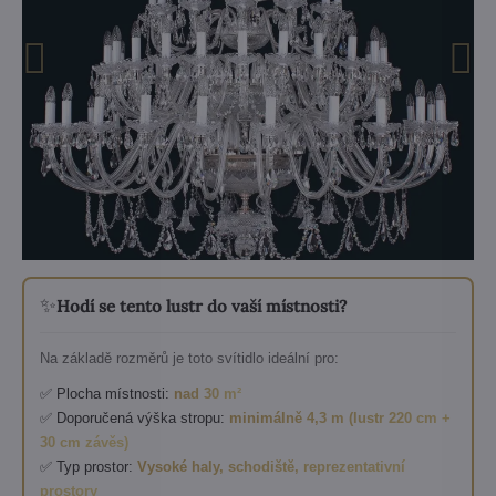
✨
Hodí se tento lustr do vaší místnosti?
Na základě rozměrů je toto svítidlo ideální pro:
✅ Plocha místnosti:
nad 30 m²
✅ Doporučená výška stropu:
minimálně 4,3 m (lustr 220 cm +
30 cm závěs)
✅ Typ prostor:
Vysoké haly, schodiště, reprezentativní
prostory