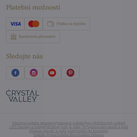
Platební možnosti
Platba na dobírku
Bankovním převodem
Sledujte nás
Všechna svítidla skladem
Vystavená svítidla
Typy křišťálových svítidel
LED žárovky a lustry
Křišťálový lustr je stále "in"
Vybavování domů a bytů
Vintage interiér a naše lustry
Světla do koupelny
Svítidla Praha
Svítidla Brno
Svítidla Ostrava