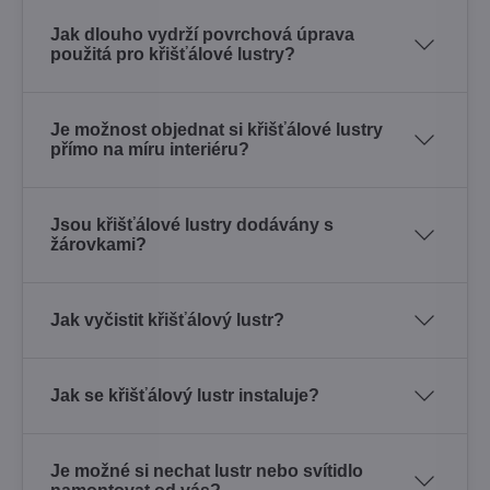
Jak dlouho vydrží povrchová úprava
použitá pro křišťálové lustry?
Je možnost objednat si křišťálové lustry
přímo na míru interiéru?
Jsou křišťálové lustry dodávány s
žárovkami?
Jak vyčistit křišťálový lustr?
Jak se křišťálový lustr instaluje?
Je možné si nechat lustr nebo svítidlo