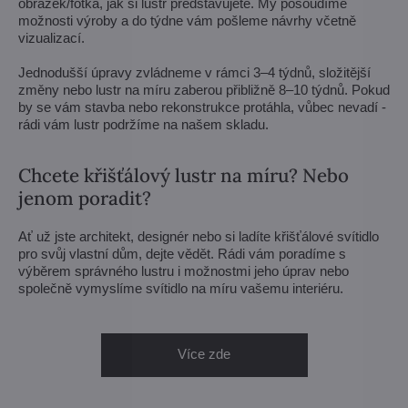
obrázek/fotka, jak si lustr představujete. My posoudíme
možnosti výroby a do týdne vám pošleme návrhy včetně
vizualizací.
Jednodušší úpravy zvládneme v rámci 3–4 týdnů, složitější
změny nebo lustr na míru zaberou přibližně 8–10 týdnů. Pokud
by se vám stavba nebo rekonstrukce protáhla, vůbec nevadí -
rádi vám lustr podržíme na našem skladu.
Chcete křišťálový lustr na míru? Nebo
jenom poradit?
Ať už jste architekt, designér nebo si ladíte křišťálové svítidlo
pro svůj vlastní dům, dejte vědět. Rádi vám poradíme s
výběrem správného lustru i možnostmi jeho úprav nebo
společně vymyslíme svítidlo na míru vašemu interiéru.
Více zde