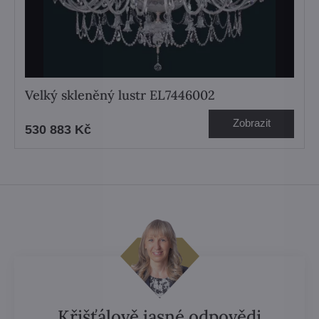
Velký skleněný lustr EL7446002
Zobrazit
530 883 Kč
Křišťálově jasné odpovědi