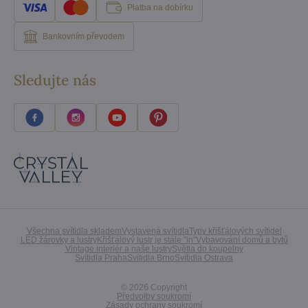
Platba na dobírku
Bankovním převodem
Sledujte nás
Všechna svítidla skladem
Vystavená svítidla
Typy křišťálových svítidel
LED žárovky a lustry
Křišťálový lustr je stále "in"
Vybavování domů a bytů
Vintage interiér a naše lustry
Světla do koupelny
Svítidla Praha
Svítidla Brno
Svítidla Ostrava
©
2026
Copyright
Předvolby soukromí
Zásady ochrany soukromí