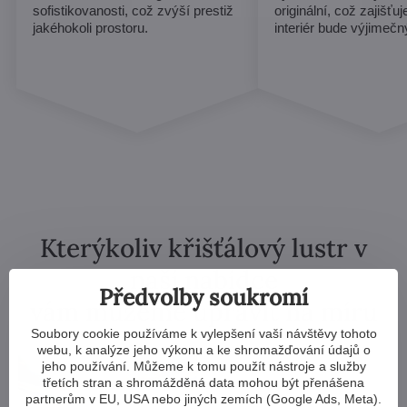
sofistikovanosti, což zvýší prestiž
originální, což zajišťu
jakéhokoli prostoru.
interiér bude výjimečn
Kterýkoliv křišťálový lustr v
naší nabídce
Předvolby soukromí
vám můžeme upravit na míru
Soubory cookie používáme k vylepšení vaší návštěvy tohoto
webu, k analýze jeho výkonu a ke shromažďování údajů o
jeho používání. Můžeme k tomu použít nástroje a služby
třetích stran a shromážděná data mohou být přenášena
partnerům v EU, USA nebo jiných zemích (Google Ads, Meta).