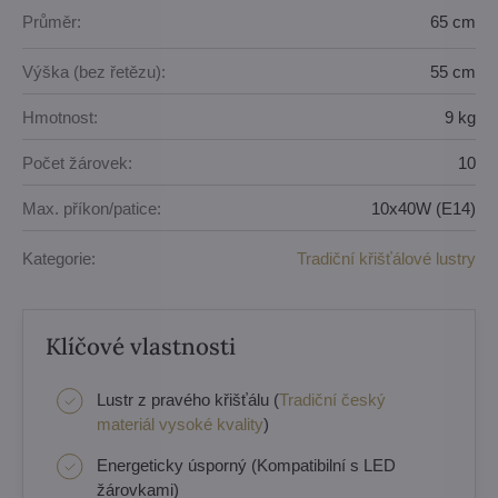
Průměr:
65 cm
Výška (bez řetězu):
55 cm
Hmotnost:
9 kg
Počet žárovek:
10
Max. příkon/patice:
10x40W (E14)
Kategorie:
Tradiční křišťálové lustry
Klíčové vlastnosti
Lustr z pravého křišťálu (
Tradiční český
materiál vysoké kvality
)
Energeticky úsporný (Kompatibilní s LED
žárovkami)