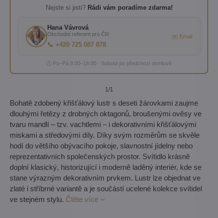
Nejste si jisti?
Rádi vám poradíme zdarma!
Hana Vávrová
Obchodní referent pro ČR
✉️ Email
📞 +420 725 087 878
🕐 Po–Pá 8:00–16:00 · Sobota po předchozí domluvě
1
/1
Bohatě zdobený křišťálový lustr s deseti žárovkami zaujme
dlouhými řetězy z drobných oktagonů, broušenými ověsy ve
tvaru mandlí – tzv. vachtlemi – i dekorativními křišťálovými
miskami a středovými díly. Díky svým rozměrům se skvěle
hodí do většího obývacího pokoje, slavnostní jídelny nebo
reprezentativních společenských prostor. Svítidlo krásně
doplní klasický, historizující i moderně laděný interiér, kde se
stane výrazným dekorativním prvkem. Lustr lze objednat ve
zlaté i stříbrné variantě a je součástí ucelené kolekce svítidel
ve stejném stylu.
Čtěte více