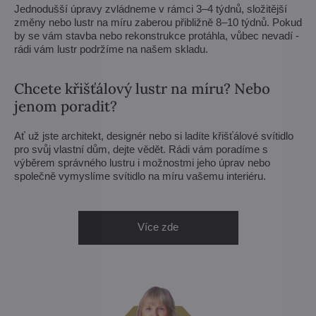
Jednodušší úpravy zvládneme v rámci 3–4 týdnů, složitější
změny nebo lustr na míru zaberou přibližně 8–10 týdnů. Pokud
by se vám stavba nebo rekonstrukce protáhla, vůbec nevadí -
rádi vám lustr podržíme na našem skladu.
Chcete křišťálový lustr na míru? Nebo
jenom poradit?
Ať už jste architekt, designér nebo si ladíte křišťálové svítidlo
pro svůj vlastní dům, dejte vědět. Rádi vám poradíme s
výběrem správného lustru i možnostmi jeho úprav nebo
společně vymyslíme svítidlo na míru vašemu interiéru.
Více zde