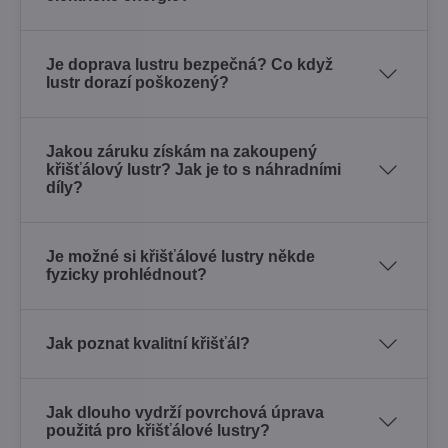
Je doprava lustru bezpečná? Co když
lustr dorazí poškozený?
Jakou záruku získám na zakoupený
křišťálový lustr? Jak je to s náhradními
díly?
Je možné si křišťálové lustry někde
fyzicky prohlédnout?
Jak poznat kvalitní křišťál?
Jak dlouho vydrží povrchová úprava
použitá pro křišťálové lustry?