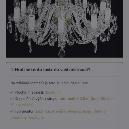
✨
Hodí se tento lustr do vaší místnosti?
Na základě rozměrů je toto svítidlo ideální pro:
✅ Plocha místnosti:
12–20 m²
✅ Doporučená výška stropu:
minimálně 2,6 m (lustr 55 cm +
30 cm závěs)
✅ Typ prostor:
Ložnice, menší obývací pokoje, jídelny,
pracovny, kuchyně