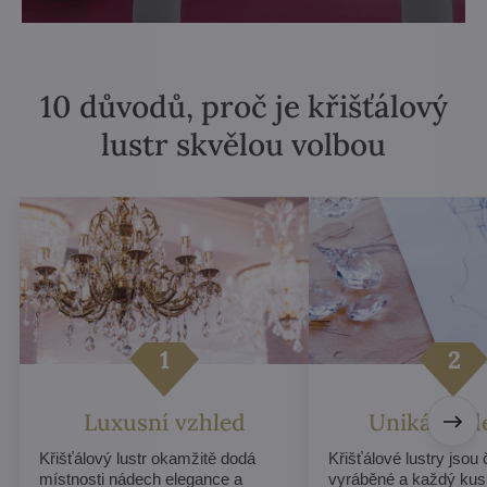
10 důvodů, proč je křišťálový
lustr skvělou volbou
Luxusní vzhled
Unikátní d
Křišťálový lustr okamžitě dodá
Křišťálové lustry jsou
místnosti nádech elegance a
vyráběné a každý kus