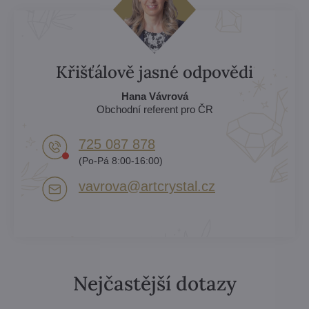
Křišťálově jasné odpovědi
Hana Vávrová
Obchodní referent pro ČR
725 087 878​
(Po-Pá 8:00-16:00)
vavrova​@artcrystal​.cz
Nejčastější dotazy