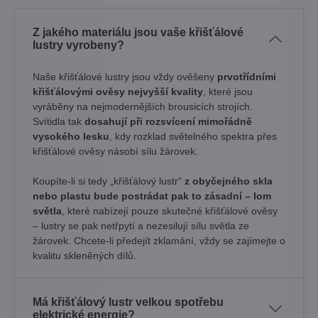
Z jakého materiálu jsou vaše křišťálové
lustry vyrobeny?
Naše křišťálové lustry jsou vždy ověšeny
prvotřídními
křišťálovými ověsy nejvyšší kvality
, které jsou
vyráběny na nejmodernějších brousicích strojích.
Svítidla tak
dosahují při rozsvícení mimořádně
vysokého lesku
, kdy rozklad světelného spektra přes
křišťálové ověsy násobí sílu žárovek. ​
Koupíte-li si tedy „křišťálový lustr"
z obyčejného skla
nebo plastu bude postrádat pak to zásadní – lom
světla
, které nabízejí pouze skutečné křišťálové ověsy
– lustry se pak netřpytí a nezesilují sílu světla ze
žárovek. Chcete-li předejít zklamání, vždy se zajímejte o
kvalitu skleněných dílů.
Má křišťálový lustr velkou spotřebu
elektrické energie?