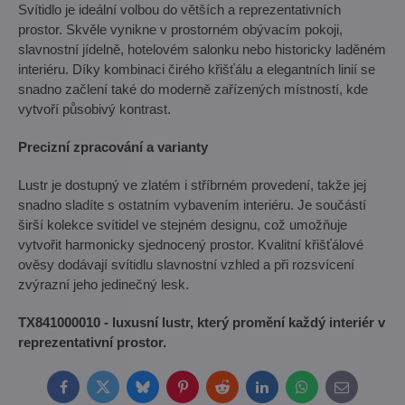
Svítidlo je ideální volbou do větších a reprezentativních
prostor. Skvěle vynikne v prostorném obývacím pokoji,
slavnostní jídelně, hotelovém salonku nebo historicky laděném
interiéru. Díky kombinaci čirého křišťálu a elegantních linií se
snadno začlení také do moderně zařízených místností, kde
vytvoří působivý kontrast.
Precizní zpracování a varianty
Lustr je dostupný ve zlatém i stříbrném provedení, takže jej
snadno sladíte s ostatním vybavením interiéru. Je součástí
širší kolekce svítidel ve stejném designu, což umožňuje
vytvořit harmonicky sjednocený prostor. Kvalitní křišťálové
ověsy dodávají svítidlu slavnostní vzhled a při rozsvícení
zvýrazní jeho jedinečný lesk.
TX841000010 - luxusní lustr, který promění každý interiér v
reprezentativní prostor.
Facebook
Twitter
Bluesky
Pinterest
Reddit
LinkedIn
WhatsApp
E-