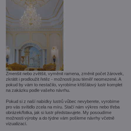
Zmenšit nebo zvětšit, vyměnit ramena, změnit počet žárovek,
zkrátit i prodloužit řetěz - možnosti jsou téměř neomezené. A
pokud by vám to nestačilo, vyrobíme křišťálový lustr komplet
na zakázku podle vašeho návrhu.
Pokud si z naší nabídky lustrů vůbec nevyberete, vyrobíme
pro vás svítidlo zcela na míru. Stačí nám výkres nebo třeba
obrázek/fotka, jak si lustr představujete. My posoudíme
možnosti výroby a do týdne vám pošleme návrhy včetně
vizualizací.