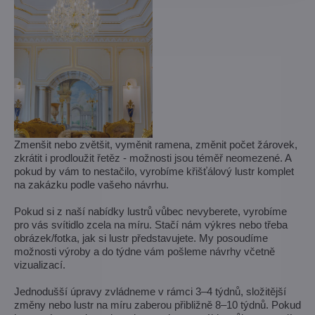
Zmenšit nebo zvětšit, vyměnit ramena, změnit počet žárovek,
zkrátit i prodloužit řetěz - možnosti jsou téměř neomezené. A
pokud by vám to nestačilo, vyrobíme křišťálový lustr komplet
na zakázku podle vašeho návrhu.
Pokud si z naší nabídky lustrů vůbec nevyberete, vyrobíme
pro vás svítidlo zcela na míru. Stačí nám výkres nebo třeba
obrázek/fotka, jak si lustr představujete. My posoudíme
možnosti výroby a do týdne vám pošleme návrhy včetně
vizualizací.
Jednodušší úpravy zvládneme v rámci 3–4 týdnů, složitější
změny nebo lustr na míru zaberou přibližně 8–10 týdnů. Pokud