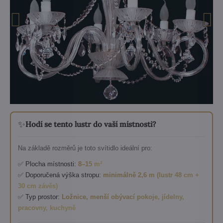
✨
Hodí se tento lustr do vaší místnosti?
Na základě rozměrů je toto svítidlo ideální pro:
✅ Plocha místnosti:
8–15 m²
✅ Doporučená výška stropu:
minimálně 2,6 m (lustr 48 cm +
30 cm závěs)
✅ Typ prostor:
Ložnice, menší obývací pokoje, jídelny,
pracovny, kuchyně