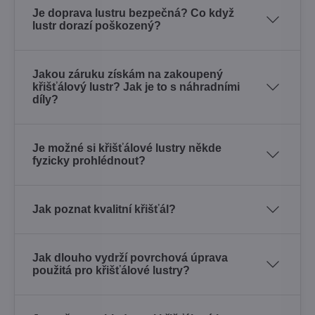
Je doprava lustru bezpečná? Co když
lustr dorazí poškozený?
Jakou záruku získám na zakoupený
křišťálový lustr? Jak je to s náhradními
díly?
Je možné si křišťálové lustry někde
fyzicky prohlédnout?
Jak poznat kvalitní křišťál?
Jak dlouho vydrží povrchová úprava
použitá pro křišťálové lustry?