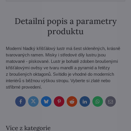
Detailní popis a parametry
produktu
Moderní hladký křišťálový lustr má šest skleněných, krásně
tvarovaných ramen. Misky i středové díly lustru jsou
matované - pískované. Lustr je bohatě zdoben broušenými
křišťálovými ověsy ve tvaru mandlí a pyramid a řetězy
z broušených oktagonů. Svítidlo je vhodné do moderních
interiérů s běžnou výškou stropu. Vyberte si zlaté nebo
stříbrné provedení.
Facebook
Twitter
Bluesky
Pinterest
Reddit
LinkedIn
WhatsApp
E-
mail
Více z kategorie