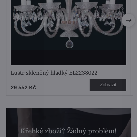
Lustr skleněný hladký EL2238022
Zobrazit
29 552 Kč
Křehké zboží? Žádný problém!