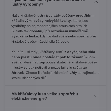
lustry vyrobeny?
Naše křišťálové lustry jsou vždy ověšeny
prvotřídními
křišťálovými ověsy nejvyšší kvality
, které jsou
vyráběny na nejmodernějších brousicích strojích.
Svítidla tak
dosahují při rozsvícení mimořádně
vysokého lesku
, kdy rozklad světelného spektra přes
křišťálové ověsy násobí sílu žárovek. ​
Koupíte-li si tedy „křišťálový lustr"
z obyčejného skla
nebo plastu bude postrádat pak to zásadní – lom
světla
, které nabízejí pouze skutečné křišťálové ověsy
– lustry se pak netřpytí a nezesilují sílu světla ze
žárovek. Chcete-li předejít zklamání, vždy se zajímejte o
kvalitu skleněných dílů.
Má křišťálový lustr velkou spotřebu
elektrické energie?