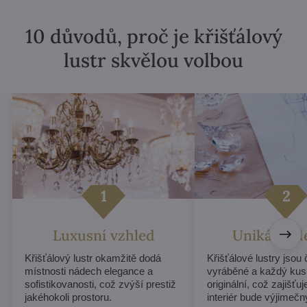
10 důvodů, proč je křišťálový
lustr skvělou volbou
Luxusní vzhled
Unikátní d
Křišťálový lustr okamžitě dodá
Křišťálové lustry jsou
místnosti nádech elegance a
vyráběné a každý kus
sofistikovanosti, což zvýší prestiž
originální, což zajišťu
jakéhokoli prostoru.
interiér bude výjimečn