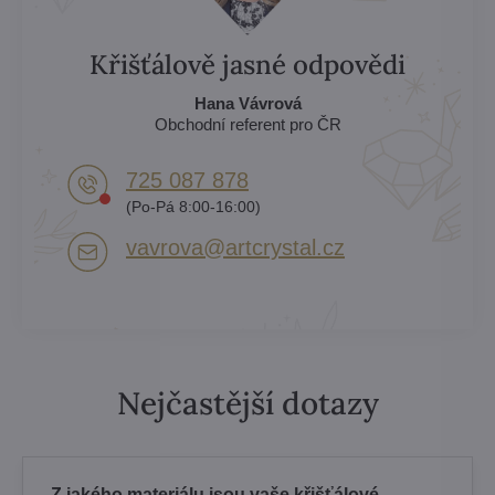
Křišťálově jasné odpovědi
Hana Vávrová
Obchodní referent pro ČR
725 087 878​
(Po-Pá 8:00-16:00)
vavrova​@artcrystal​.cz
Nejčastější dotazy
Z jakého materiálu jsou vaše křišťálové