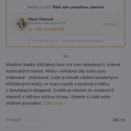
Nejste si jisti?
Rádi vám poradíme zdarma!
Hana Vávrová
Obchodní referent pro ČR
✉️ Email
📞 +420 725 087 878
🕐 Po–Pá 8:00–16:00 · Sobota po předchozí domluvě
1
/3
Moderní hladký křišťálový lustr má šest skleněných, krásně
tvarovaných ramen. Misky i středové díly lustru jsou
matované - pískované. Lustr je bohatě zdoben broušenými
křišťálovými ověsy ve tvaru mandlí a pyramid a řetězy
z broušených oktagonů. Svítidlo je vhodné do moderních
interiérů s běžnou výškou stropu. Vyberte si zlaté nebo
stříbrné provedení.
Čtěte více
Průměr:
68 cm