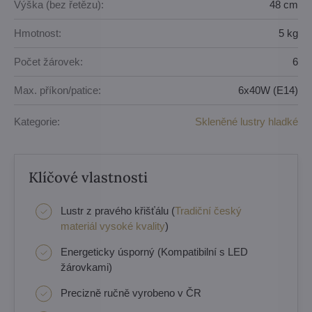
Výška (bez řetězu):
48 cm
Hmotnost:
5 kg
Počet žárovek:
6
Max. příkon/patice:
6x40W (E14)
Kategorie:
Skleněné lustry hladké
Klíčové vlastnosti
Lustr z pravého křišťálu (
Tradiční český
materiál vysoké kvality
)
Energeticky úsporný (Kompatibilní s LED
žárovkami)
Precizně ručně vyrobeno v ČR