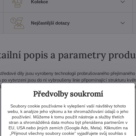
Kolekce
Nejčastější dotazy
ailní popis a parametry prod
středové díly jsou vyrobeny technologií probrušovaného přejímaného s
o vytvrzení jsou do ní vybroušeny linie připomínající strukturu květu
a tohoto typu nabízíme v modré, červené, zelené, fialové nebo černé
Předvolby soukromí
Soubory cookie používáme k vylepšení vaší návštěvy tohoto
webu, k analýze jeho výkonu a ke shromažďování údajů o jeho
používání. Můžeme k tomu použít nástroje a služby třetích
stran a shromážděná data mohou být přenášena partnerům v
EU, USA nebo jiných zemích (Google Ads, Meta). Kliknutím na
„Přijmout všechny soubory cookie“ vyjadřujete svůj souhlas s