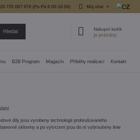
20 725 087 878​ (Po-Pá 8:00-16:00)
Můj účet
Nákupní košík
Hledat
íru
B2B Program
Magazín
Příběhy realizací
Kontakt
čení
ředové díly jsou vyrobeny technologií probrušovaného
barevné skloviny a po vytvrzení jsou do ní vybroušeny linie