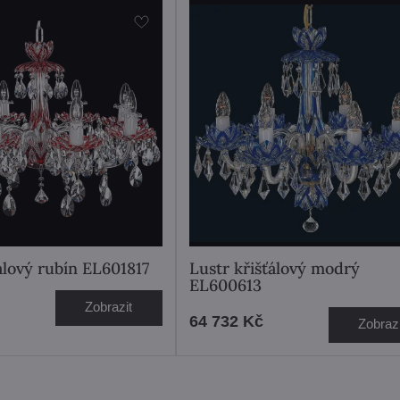
álový rubín EL601817
Lustr křišťálový modrý
EL600613
Zobrazit
64 732 Kč
Zobrazi