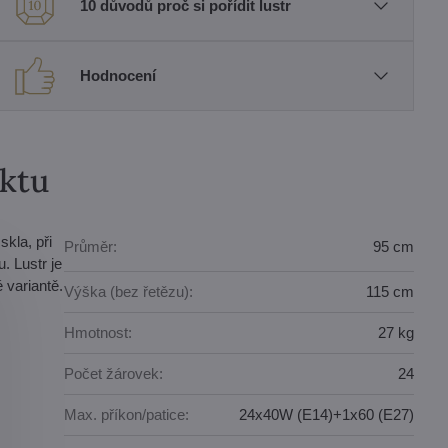
10 důvodů proč si pořídit lustr
Hodnocení
uktu
kla, při
Průměr:
95 cm
. Lustr je
 variantě.
Výška (bez řetězu):
115 cm
Hmotnost:
27 kg
Počet žárovek:
24
Max. příkon/patice:
24x40W (E14)+1x60 (E27)