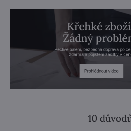
Křehké zboží
Žádný problé
Pečlivé balení, bezpečná doprava po ce
zdarma a pojištění zásilky v cen
Prohlédnout video
10 důvodů