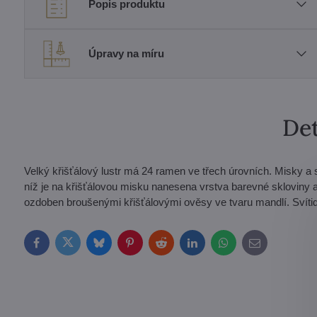
Popis produktu
Úpravy na míru
Det
Velký křišťálový lustr má 24 ramen ve třech úrovních. Misky a 
níž je na křišťálovou misku nanesena vrstva barevné skloviny a p
ozdoben broušenými křišťálovými ověsy ve tvaru mandlí. Svítidl
Facebook
Twitter
Bluesky
Pinterest
Reddit
LinkedIn
WhatsApp
E-
mail