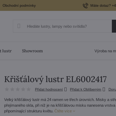
Obchodní podmínky
Máte dotaz? +4
t lustr
Showroom
Výroba na m
Křišťálový lustr EL6002417
Přidat hodnocení
Přidat k Oblíbeným
Doru
Velký křišťálový lustr má 24 ramen ve třech úrovních. Misky a st
přejímaného skla, při níž je na křišťálovou misku nanesena vrstva 
připomínající strukturu květu.
Čtěte více