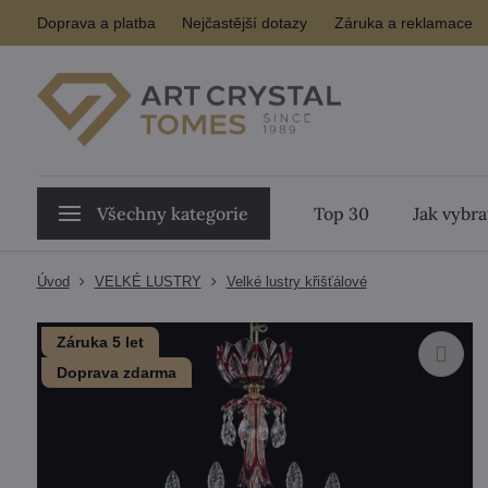
Doprava a platba
Nejčastější dotazy
Záruka a reklamace
Všechny kategorie
Top 30
Jak vybra
Úvod
VELKÉ LUSTRY
Velké lustry křišťálové
Záruka 5 let
Doprava zdarma