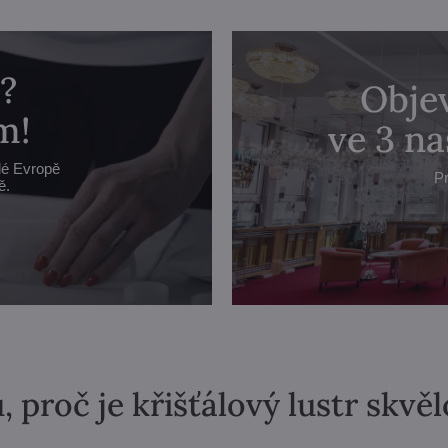
?
Objev
m!
ve 3 n
lé Evropě
Pr
ě.
, proč je křišťálový lustr skvě