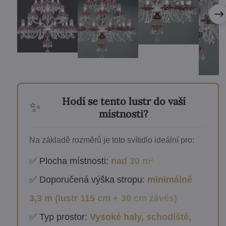
Hodí se tento lustr do vaší
✨
místnosti?
Na základě rozměrů je toto svítidlo ideální pro:
✅ Plocha místnosti:
nad 30 m²
✅ Doporučená výška stropu:
minimálně
3,3 m (lustr 115 cm + 30 cm závěs)
✅ Typ prostor:
Vysoké haly, schodiště,