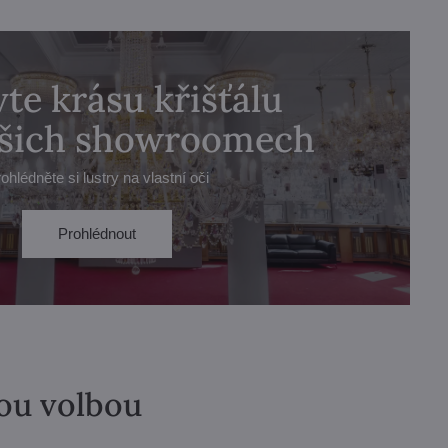
te krásu křišťálu
ašich showroomech
ohlédněte si lustry na vlastní oči
Prohlédnout
lou volbou