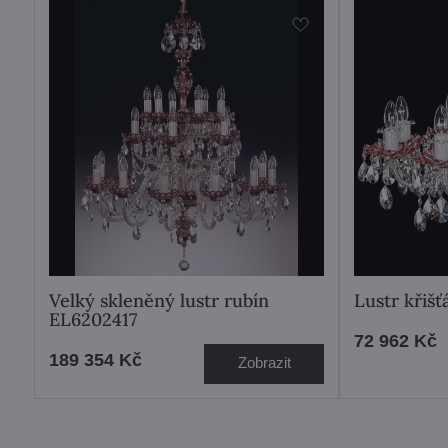
Velký skleněný lustr rubín
Lustr křišť
EL6202417
72 962 Kč
189 354 Kč
Zobrazit