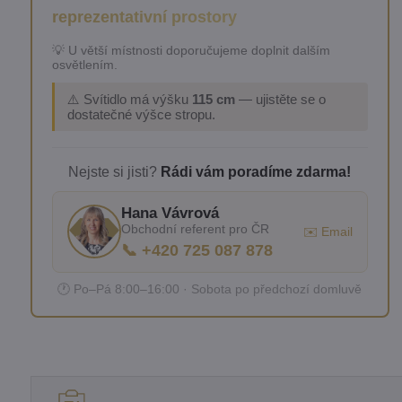
reprezentativní prostory
💡 U větší místnosti doporučujeme doplnit dalším
osvětlením.
⚠️ Svítidlo má výšku
115 cm
— ujistěte se o
dostatečné výšce stropu.
Nejste si jisti?
Rádi vám poradíme zdarma!
Hana Vávrová
Obchodní referent pro ČR
✉️ Email
📞 +420 725 087 878
🕐 Po–Pá 8:00–16:00 · Sobota po předchozí domluvě