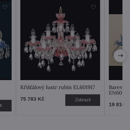
Křišťálový lustr rubín EL601917
Barevné 
EN6002
75 783 Kč
Zobrazit
19 816 
t