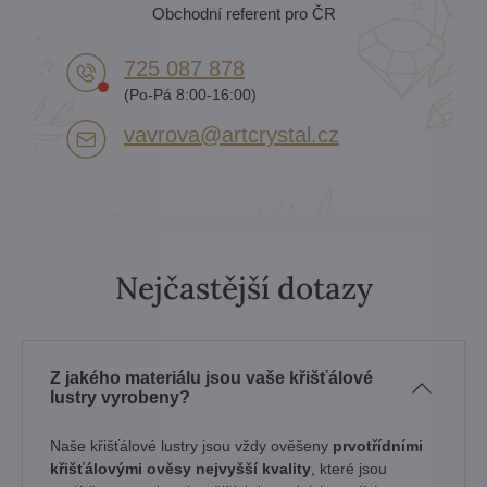
Obchodní referent pro ČR
725 087 878​
(Po-Pá 8:00-16:00)
vavrova​@artcrystal​.cz
Nejčastější dotazy
Z jakého materiálu jsou vaše křišťálové
lustry vyrobeny?
Naše křišťálové lustry jsou vždy ověšeny
prvotřídními
křišťálovými ověsy nejvyšší kvality
, které jsou