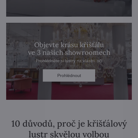
Objevte krásu křišťálu
ve 3 našich showroomech
Prohlédněte si lustry na vlastní oči
Prohlédnout
10 důvodů, proč je křišťálový
lustr skvělou volbou