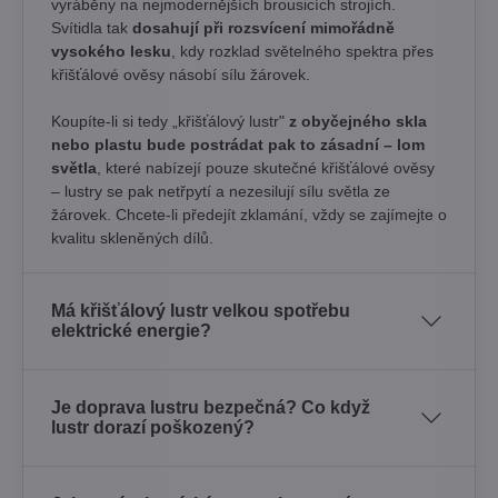
vyráběny na nejmodernějších brousicích strojích.
Svítidla tak
dosahují při rozsvícení mimořádně
vysokého lesku
, kdy rozklad světelného spektra přes
křišťálové ověsy násobí sílu žárovek. ​
Koupíte-li si tedy „křišťálový lustr"
z obyčejného skla
nebo plastu bude postrádat pak to zásadní – lom
světla
, které nabízejí pouze skutečné křišťálové ověsy
– lustry se pak netřpytí a nezesilují sílu světla ze
žárovek. Chcete-li předejít zklamání, vždy se zajímejte o
kvalitu skleněných dílů.
Má křišťálový lustr velkou spotřebu
elektrické energie?
Je doprava lustru bezpečná? Co když
lustr dorazí poškozený?