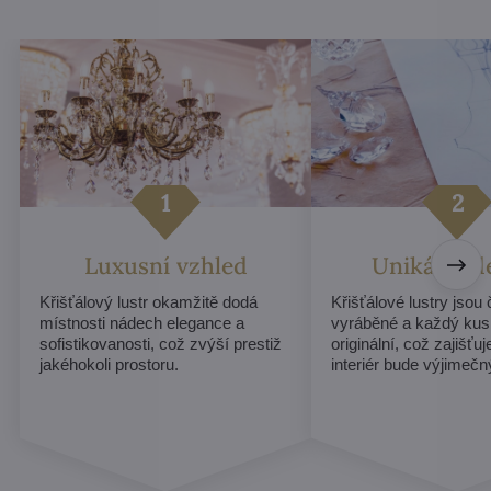
Luxusní vzhled
Unikátní d
Křišťálový lustr okamžitě dodá
Křišťálové lustry jsou
místnosti nádech elegance a
vyráběné a každý kus
sofistikovanosti, což zvýší prestiž
originální, což zajišťu
jakéhokoli prostoru.
interiér bude výjimečn