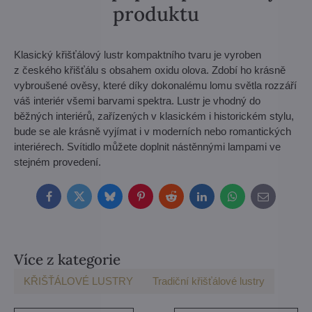
produktu
Klasický křišťálový lustr kompaktního tvaru je vyroben
z českého křišťálu s obsahem oxidu olova. Zdobí ho krásně
vybroušené ověsy, které díky dokonalému lomu světla rozzáří
váš interiér všemi barvami spektra. Lustr je vhodný do
běžných interiérů, zařízených v klasickém i historickém stylu,
bude se ale krásně vyjímat i v moderních nebo romantických
interiérech. Svítidlo můžete doplnit nástěnnými lampami ve
stejném provedení.
Facebook
Twitter
Bluesky
Pinterest
Reddit
LinkedIn
WhatsApp
E-
mail
Více z kategorie
KŘIŠŤÁLOVÉ LUSTRY
Tradiční křišťálové lustry