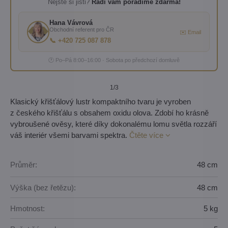
Nejste si jisti?
Rádi vám poradíme zdarma!
Hana Vávrová
Obchodní referent pro ČR
✉️ Email
📞 +420 725 087 878
🕐 Po–Pá 8:00–16:00 · Sobota po předchozí domluvě
1
/3
Klasický křišťálový lustr kompaktního tvaru je vyroben
z českého křišťálu s obsahem oxidu olova. Zdobí ho krásně
vybroušené ověsy, které díky dokonalému lomu světla rozzáří
váš interiér všemi barvami spektra.
Čtěte více
Průměr:
48 cm
Výška (bez řetězu):
48 cm
Hmotnost:
5 kg