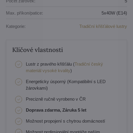
Počet žárovek:
5
Max. příkon/patice:
5x40W (E14)
Kategorie:
Tradiční křišťálové lustry
Klíčové vlastnosti
Lustr z pravého křišťálu (
Tradiční český
materiál vysoké kvality
)
Energeticky úsporný (Kompatibilní s LED
žárovkami)
Precizně ručně vyrobeno v ČR
Doprava zdarma, Záruka 5 let
Možnost propojení s chytrou domácností
Možnost profesionální montáže naším