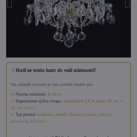
✨
Hodí se tento lustr do vaší místnosti?
Na základě rozměrů je toto svítidlo ideální pro:
✅ Plocha místnosti:
8–15 m²
✅ Doporučená výška stropu:
minimálně 2,6 m (lustr 48 cm +
30 cm závěs)
✅ Typ prostor:
Ložnice, menší obývací pokoje, jídelny,
pracovny, kuchyně