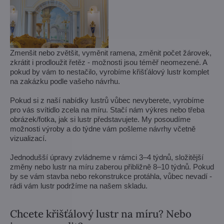
Zmenšit nebo zvětšit, vyměnit ramena, změnit počet žárovek,
zkrátit i prodloužit řetěz - možnosti jsou téměř neomezené. A
pokud by vám to nestačilo, vyrobíme křišťálový lustr komplet
na zakázku podle vašeho návrhu.
Pokud si z naší nabídky lustrů vůbec nevyberete, vyrobíme
pro vás svítidlo zcela na míru. Stačí nám výkres nebo třeba
obrázek/fotka, jak si lustr představujete. My posoudíme
možnosti výroby a do týdne vám pošleme návrhy včetně
vizualizací.
Jednodušší úpravy zvládneme v rámci 3–4 týdnů, složitější
změny nebo lustr na míru zaberou přibližně 8–10 týdnů. Pokud
by se vám stavba nebo rekonstrukce protáhla, vůbec nevadí -
rádi vám lustr podržíme na našem skladu.
Chcete křišťálový lustr na míru? Nebo