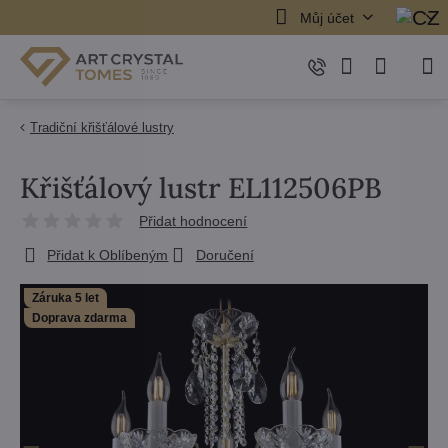
Můj účet
Tradiční křišťálové lustry
Křišťálový lustr EL112506PB
Přidat hodnocení
Přidat k Oblíbeným
Doručení
Záruka 5 let
Doprava zdarma