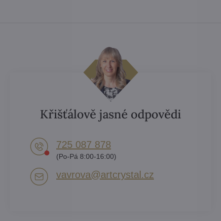
Křišťálově jasné odpovědi
725 087 878​
(Po-Pá 8:00-16:00)
vavrova​@artcrystal​.cz