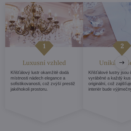
Luxusní vzhled
Unikátní d
Křišťálový lustr okamžitě dodá
Křišťálové lustry jsou
místnosti nádech elegance a
vyráběné a každý kus
sofistikovanosti, což zvýší prestiž
originální, což zajišťu
jakéhokoli prostoru.
interiér bude výjimečn