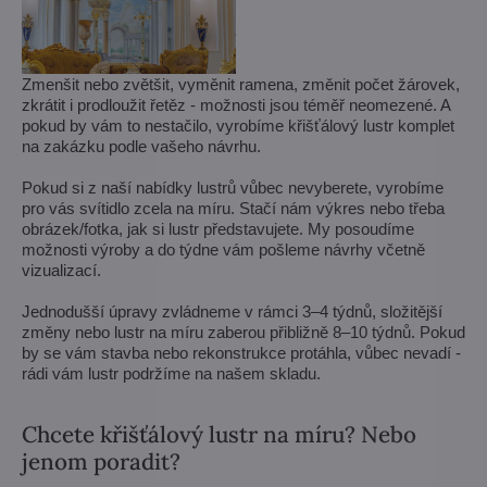
Zmenšit nebo zvětšit, vyměnit ramena, změnit počet žárovek,
zkrátit i prodloužit řetěz - možnosti jsou téměř neomezené. A
pokud by vám to nestačilo, vyrobíme křišťálový lustr komplet
na zakázku podle vašeho návrhu.
Pokud si z naší nabídky lustrů vůbec nevyberete, vyrobíme
pro vás svítidlo zcela na míru. Stačí nám výkres nebo třeba
obrázek/fotka, jak si lustr představujete. My posoudíme
možnosti výroby a do týdne vám pošleme návrhy včetně
vizualizací.
Jednodušší úpravy zvládneme v rámci 3–4 týdnů, složitější
změny nebo lustr na míru zaberou přibližně 8–10 týdnů. Pokud
by se vám stavba nebo rekonstrukce protáhla, vůbec nevadí -
rádi vám lustr podržíme na našem skladu.
Chcete křišťálový lustr na míru? Nebo
jenom poradit?