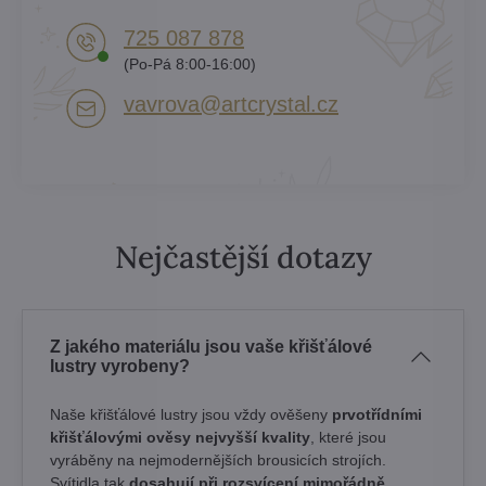
725 087 878​
(Po-Pá 8:00-16:00)
vavrova​@artcrystal​.cz
Nejčastější dotazy
Z jakého materiálu jsou vaše křišťálové
lustry vyrobeny?
Naše křišťálové lustry jsou vždy ověšeny
prvotřídními
křišťálovými ověsy nejvyšší kvality
, které jsou
vyráběny na nejmodernějších brousicích strojích.
Svítidla tak
dosahují při rozsvícení mimořádně