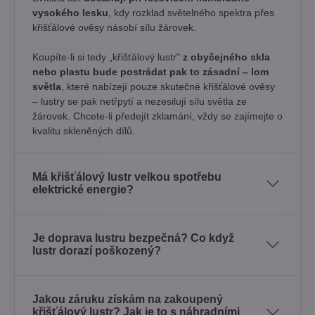
vysokého lesku
, kdy rozklad světelného spektra přes
křišťálové ověsy násobí sílu žárovek. ​
Koupíte-li si tedy „křišťálový lustr"
z obyčejného skla
nebo plastu bude postrádat pak to zásadní – lom
světla
, které nabízejí pouze skutečné křišťálové ověsy
– lustry se pak netřpytí a nezesilují sílu světla ze
žárovek. Chcete-li předejít zklamání, vždy se zajímejte o
kvalitu skleněných dílů.
Má křišťálový lustr velkou spotřebu
elektrické energie?
Je doprava lustru bezpečná? Co když
lustr dorazí poškozený?
Jakou záruku získám na zakoupený
křišťálový lustr? Jak je to s náhradními