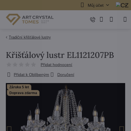
Můj účet
Tradiční křišťálové lustry
Křišťálový lustr EL1121207PB
Přidat hodnocení
Přidat k Oblíbeným
Doručení
Záruka 5 let
Doprava zdarma