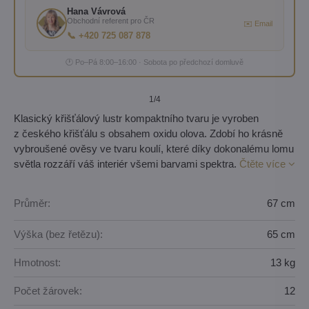
Hana Vávrová
Obchodní referent pro ČR
✉️ Email
📞 +420 725 087 878
🕐 Po–Pá 8:00–16:00 · Sobota po předchozí domluvě
1
/4
Klasický křišťálový lustr kompaktního tvaru je vyroben
z českého křišťálu s obsahem oxidu olova. Zdobí ho krásně
vybroušené ověsy ve tvaru koulí, které díky dokonalému lomu
světla rozzáří váš interiér všemi barvami spektra.
Čtěte více
Průměr:
67 cm
Výška (bez řetězu):
65 cm
Hmotnost:
13 kg
Počet žárovek:
12