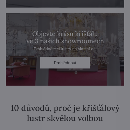
Objevte krásu křišťálu
ve 3 našich showroomech
Prohlédněte si lustry na vlastní oči
Prohlédnout
10 důvodů, proč je křišťálový
lustr skvělou volbou