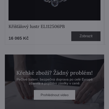
Křišťálový lustr EL112506PB
Zobrazit
16 065 Kč
Křehké zboží? Žádný problém!
Pečlivé balení, bezpečná doprava po celé Evropě
zdarma a pojištění zásilky v ceně.
Prohlédnout video