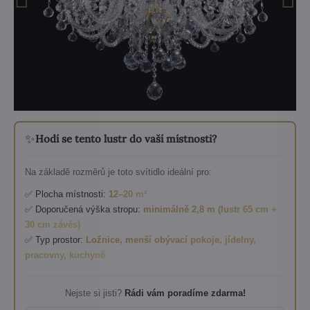
✨
Hodí se tento lustr do vaší místnosti?
Na základě rozměrů je toto svítidlo ideální pro:
✅ Plocha místnosti:
12–20 m²
✅ Doporučená výška stropu:
minimálně 2,8 m (lustr 65 cm +
30 cm závěs)
✅ Typ prostor:
Ložnice, menší obývací pokoje, jídelny,
pracovny, kuchyně
Nejste si jisti?
Rádi vám poradíme zdarma!