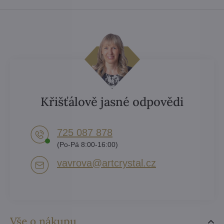
Křišťálově jasné odpovědi
725 087 878​
(Po-Pá 8:00-16:00)
vavrova​@artcrystal​.cz
Vše o nákupu