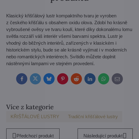
Klasický křišťálový lustr kompaktního tvaru je vyroben
z českého křišťálu s obsahem oxidu olova. Zdobí ho krásně
vybroušené ověsy ve tvaru koulí, které díky dokonalému lomu
světla rozzáří váš interiér všemi barvami spektra. Lustr je
vhodný do běžných interiérů, zařízených v klasickém i
historickém stylu, bude se ale krásně vyjímat i v moderních
nebo romantických interiérech. Svítidlo můžete doplnit
nástěnnými lampami ve stejném provedení.
Facebook
Twitter
Bluesky
Pinterest
Reddit
LinkedIn
WhatsApp
E-
mail
Více z kategorie
KŘIŠŤÁLOVÉ LUSTRY
Tradiční křišťálové lustry
Předchozí produkt
Následující produkt