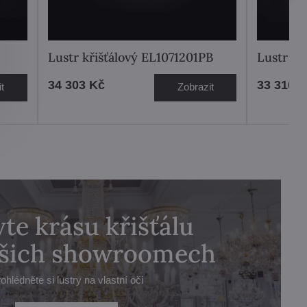
Lustr křišťálový EL1071201PB
Lustr kř
34 303 Kč
33 316 
t
Zobrazit
te krásu křišťálu
ašich showroomech
ohlédněte si lustry na vlastní oči