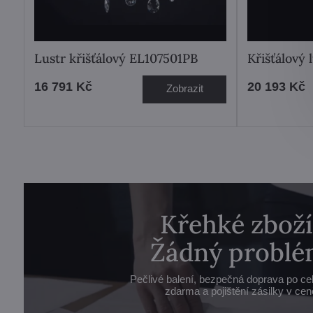
Lustr křišťálový EL107501PB
Křišťálový 
16 791 Kč
20 193 Kč
Zobrazit
Křehké zboží
Žádný problé
Pečlivé balení, bezpečná doprava po ce
zdarma a pojištění zásilky v cen