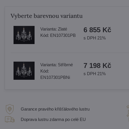
Vyberte barevnou variantu
6 855 Kč
Varianta:
Zlaté
Kód:
EN107301PB
s DPH 21%
7 198 Kč
Varianta:
Stříbrné
Kód:
s DPH 21%
EN107301PBNi
Garance pravého křišťálového lustru
Doprava lustru zdarma po celé EU