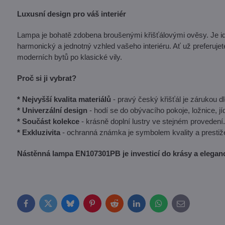
Luxusní design pro váš interiér
Lampa je bohatě zdobena broušenými křišťálovými ověsy. Je id
harmonický a jednotný vzhled vašeho interiéru. Ať už preferujet
moderních bytů po klasické vily.
Proč si ji vybrat?
* Nejvyšší kvalita materiálů
- pravý český křišťál je zárukou dl
* Univerzální design
- hodí se do obývacího pokoje, ložnice, jíd
* Součást kolekce
- krásně doplní lustry ve stejném provedení.
* Exkluzivita
- ochranná známka je symbolem kvality a prestiž
Nástěnná lampa EN107301PB je investicí do krásy a elegan
Facebook
Twitter
Bluesky
Pinterest
Reddit
LinkedIn
WhatsApp
E-
mail