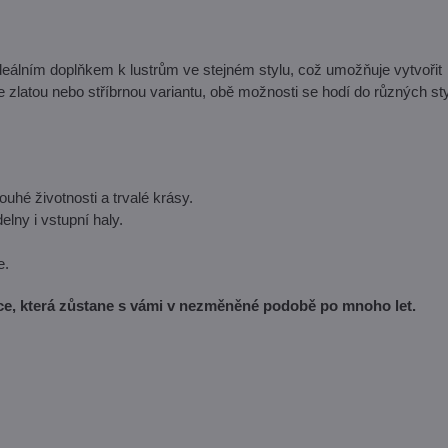
eálním doplňkem k lustrům ve stejném stylu, což umožňuje vytvořit
e zlatou nebo stříbrnou variantu, obě možnosti se hodí do různých sty
ouhé životnosti a trvalé krásy.
elny i vstupní haly.
e.
ce, která zůstane s vámi v nezměněné podobě po mnoho let.