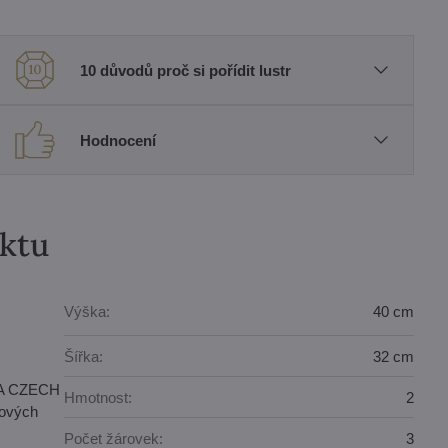
10 důvodů proč si pořídit lustr
Hodnocení
uktu
Výška:
40 cm
Šířka:
32 cm
MIA CZECH
Hmotnost:
2
hových
Počet žárovek:
3