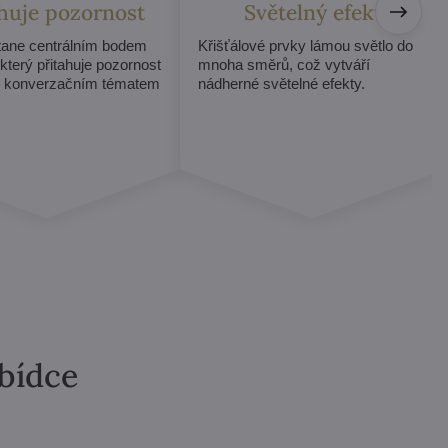
ahuje pozornost
Světelný efekt
stane centrálním bodem
Křišťálové prvky lámou světlo do
 který přitahuje pozornost
mnoha směrů, což vytváří
e konverzačním tématem
nádherné světelné efekty.
abídce