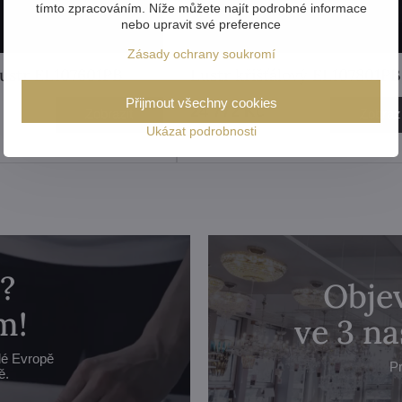
tímto zpracováním. Níže můžete najít podrobné informace
nebo upravit své preference
Zásady ochrany soukromí
lustr EL107601PB
Lustr křišťálový EL107801PB
Přijmout všechny cookies
24 772 Kč
Zobrazit
Zobrazi
Ukázat podrobnosti
?
Objev
m!
ve 3 n
lé Evropě
Pr
ě.