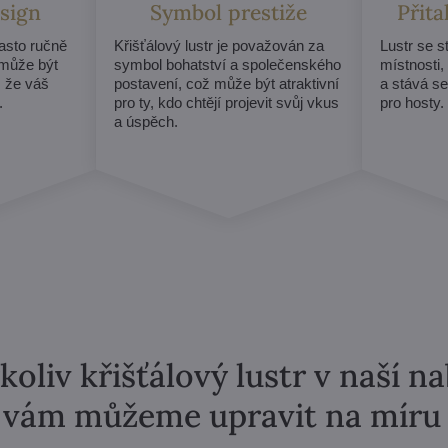
sign
Symbol prestiže
Přit
často ručně
Křišťálový lustr je považován za
Lustr se 
může být
symbol bohatství a společenského
místnosti,
, že váš
postavení, což může být atraktivní
a stává s
.
pro ty, kdo chtějí projevit svůj vkus
pro hosty.
a úspěch.
koliv křišťálový lustr v naší n
vám můžeme upravit na míru