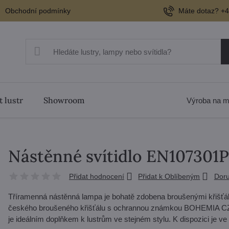
Obchodní podmínky
Máte dotaz? +4
t lustr
Showroom
Výroba na m
Nástěnné svítidlo EN107301
Přidat hodnocení
Přidat k Oblíbeným
Doru
Tříramenná nástěnná lampa je bohatě zdobena broušenými křišť
českého broušeného křišťálu s ochrannou známkou BOHEMIA
je ideálním doplňkem k lustrům ve stejném stylu. K dispozici je ve 