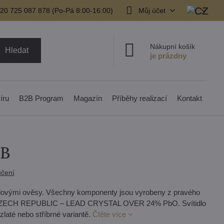
20 725 087 878​ (Po-Pá 8:00-16:00)
Můj účet
Nákupní košík
Hledat
íru
B2B Program
Magazín
Příběhy realizací
Kontakt
PB
čení
álovými ověsy. Všechny komponenty jsou vyrobeny z pravého
 CZECH REPUBLIC – LEAD CRYSTAL OVER 24% PbO. Svítidlo
zlaté nebo stříbrné variantě.
Čtěte více