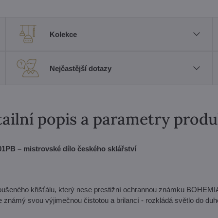
Kolekce
Nejčastější dotazy
ailní popis a parametry prod
PB – mistrovské dílo českého sklářství
roušeného křišťálu, který nese prestižní ochrannou známku BOHE
mý svou výjimečnou čistotou a brilancí - rozkládá světlo do du