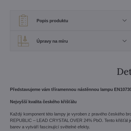
Popis produktu
Úpravy na míru
Det
Představujeme vám tříramennou nástěnnou lampu EN107301
Nejvyšší kvalita českého křišťálu
Každý komponent této lampy je vyroben z pravého českého b
REPUBLIC – LEAD CRYSTAL OVER 24% PbO. Tento křišťál je zná
barev a vytváří fascinující světelné efekty.