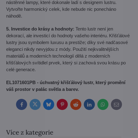
nástěnné lampy, které dokonale ladí s designem lustru.
Vytvořte harmonický celek, kde nebude nic ponecháno
náhodě.
5. Investice do krásy a hodnoty:
Tento lustr není jen
dekorací, ale investicí do hodnoty vašeho interiéru. Křišťálové
lustry jsou symbolem luxusu a prestiže; díky své nadčasové
eleganci nikdy nevyjdou z módy. Použití nejkvalitnějších
materiálů a moderních technologií dělá z moderních
křišťálových svítidlel prvek, který si zachová svou krásu po
celé generace.
EL1071601PB - úchvatný křišťálový lustr, který promění
váš prostor v palác světla a barev.
Facebook
Twitter
Bluesky
Pinterest
Reddit
LinkedIn
WhatsApp
E-
mail
Více z kategorie