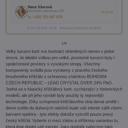
Hana Vávrová
Obchodní referent pro ČR
✉️ Email
📞 +420 725 087 878
🕐 Po–Pá 8:00–16:00 · Sobota po předchozí domluvě
1
/9
Velký luxusní lustr má šestnáct skleněných ramen v jedné
úrovni. Je ideální volbou pro velké, prostorné luxusní byty i
společenské prostory s vysokými stropy. Všechny
komponenty svítidla jsou vyrobeny z pravého českého
broušeného křišťálu s ochrannou známkou BOHEMIA
CZECH REPUBLIC – LEAD CRYSTAL OVER 24% PbO.
Jedná se o klasický křišťálový lustr, vycházející z historických
modelů, ale při jeho výrobě byly použity ty nejnovější
technologie. Díky schopnosti křišťálového skla lámat umělé i
denní světlo do duhových odstínů bude váš interiér zářit všemi
barvami spektra - tyto efekty dokáže vytvořit pouze pravý
český křišťál. Vyberte si mezi zlatou a stříbrnou variantou tu,
která lépe doplní váš interiér. Jako doplněk nabízíme také