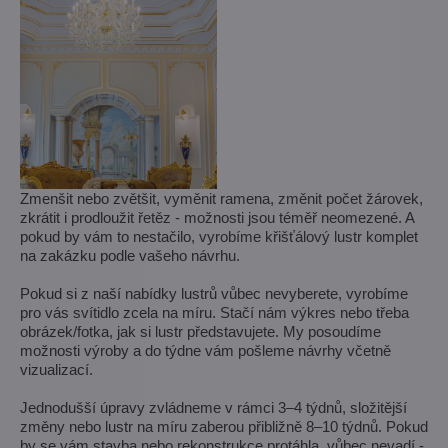
Zmenšit nebo zvětšit, vyměnit ramena, změnit počet žárovek,
zkrátit i prodloužit řetěz - možnosti jsou téměř neomezené. A
pokud by vám to nestačilo, vyrobíme křišťálový lustr komplet
na zakázku podle vašeho návrhu.
Pokud si z naší nabídky lustrů vůbec nevyberete, vyrobíme
pro vás svítidlo zcela na míru. Stačí nám výkres nebo třeba
obrázek/fotka, jak si lustr představujete. My posoudíme
možnosti výroby a do týdne vám pošleme návrhy včetně
vizualizací.
Jednodušší úpravy zvládneme v rámci 3–4 týdnů, složitější
změny nebo lustr na míru zaberou přibližně 8–10 týdnů. Pokud
by se vám stavba nebo rekonstrukce protáhla, vůbec nevadí -