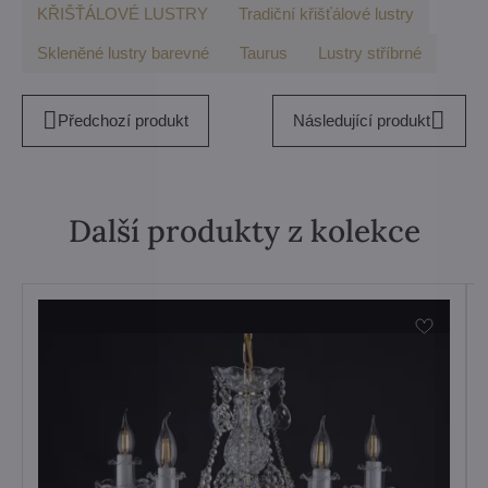
KŘIŠŤÁLOVÉ LUSTRY
Tradiční křišťálové lustry
Skleněné lustry barevné
Taurus
Lustry stříbrné
Předchozí produkt
Následující produkt
Další produkty z kolekce