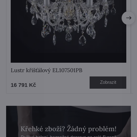
Lustr křišťálový EL107501PB
Zobrazit
16 791 Kč
Křehké zboží? Žádný problém!
Pečlivé balení, bezpečná doprava po celé Evropě