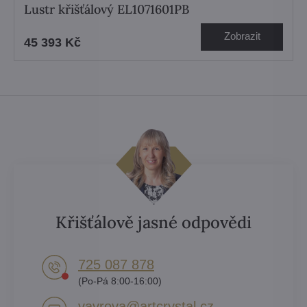
Lustr křišťálový EL1071601PB
Zobrazit
45 393 Kč
Křišťálově jasné odpovědi
725 087 878​
(Po-Pá 8:00-16:00)
vavrova​@artcrystal​.cz