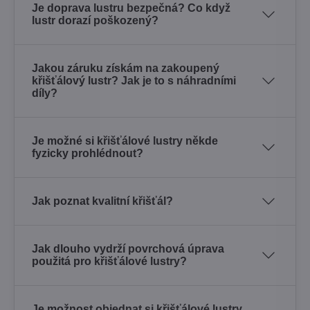
Je doprava lustru bezpečná? Co když
lustr dorazí poškozený?
Jakou záruku získám na zakoupený
křišťálový lustr? Jak je to s náhradními
díly?
Je možné si křišťálové lustry někde
fyzicky prohlédnout?
Jak poznat kvalitní křišťál?
Jak dlouho vydrží povrchová úprava
použitá pro křišťálové lustry?
Je možnost objednat si křišťálové lustry