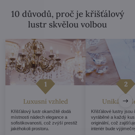
10 důvodů, proč je křišťálový
lustr skvělou volbou
Luxusní vzhled
Unikátní d
Křišťálový lustr okamžitě dodá
Křišťálové lustry jsou
místnosti nádech elegance a
vyráběné a každý kus
sofistikovanosti, což zvýší prestiž
originální, což zajišťu
jakéhokoli prostoru.
interiér bude výjimečn