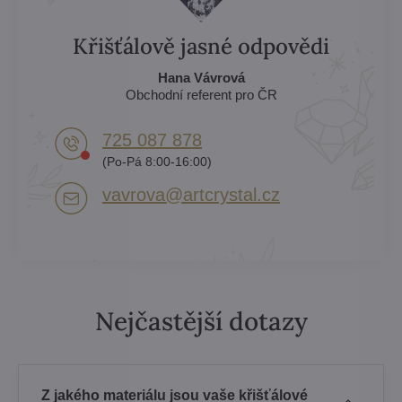
Křišťálově jasné odpovědi
Hana Vávrová
Obchodní referent pro ČR
725 087 878​
(Po-Pá 8:00-16:00)
vavrova​@artcrystal​.cz
Nejčastější dotazy
Z jakého materiálu jsou vaše křišťálové