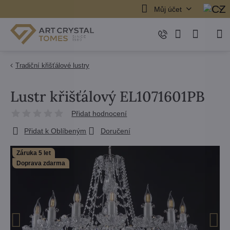
Můj účet
Tradiční křišťálové lustry
Lustr křišťálový EL1071601PB
Přidat hodnocení
Přidat k Oblíbeným
Doručení
Záruka 5 let
Doprava zdarma