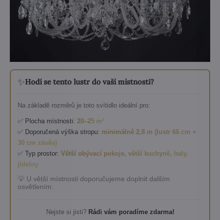
✨
Hodí se tento lustr do vaší místnosti?
Na základě rozměrů je toto svítidlo ideální pro:
✅ Plocha místnosti:
20–25 m²
✅ Doporučená výška stropu:
minimálně 2,8 m (lustr 66 cm +
30 cm závěs)
✅ Typ prostor:
Větší obývací pokoje, větší kuchyně, haly,
jídelny
💡 U větší místnosti doporučujeme doplnit dalším
osvětlením.
Nejste si jisti?
Rádi vám poradíme zdarma!