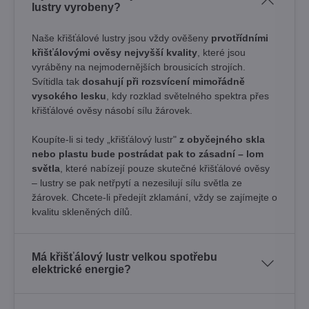
lustry vyrobeny?
Naše křišťálové lustry jsou vždy ověšeny
prvotřídními
křišťálovými ověsy nejvyšší kvality
, které jsou
vyráběny na nejmodernějších brousicích strojích.
Svítidla tak
dosahují při rozsvícení mimořádně
vysokého lesku
, kdy rozklad světelného spektra přes
křišťálové ověsy násobí sílu žárovek. ​
Koupíte-li si tedy „křišťálový lustr"
z obyčejného skla
nebo plastu bude postrádat pak to zásadní – lom
světla
, které nabízejí pouze skutečné křišťálové ověsy
– lustry se pak netřpytí a nezesilují sílu světla ze
žárovek. Chcete-li předejít zklamání, vždy se zajímejte o
kvalitu skleněných dílů.
Má křišťálový lustr velkou spotřebu
elektrické energie?