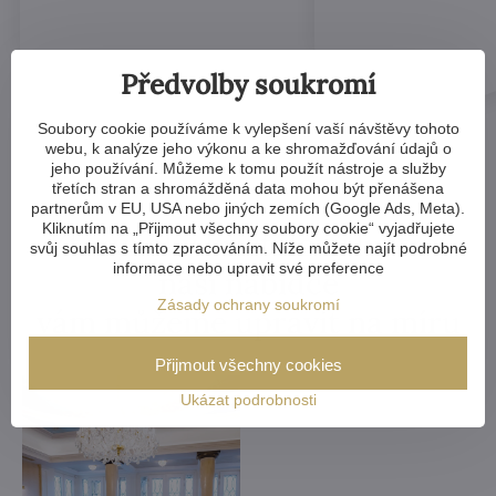
Předvolby soukromí
Soubory cookie používáme k vylepšení vaší návštěvy tohoto
webu, k analýze jeho výkonu a ke shromažďování údajů o
jeho používání. Můžeme k tomu použít nástroje a služby
třetích stran a shromážděná data mohou být přenášena
partnerům v EU, USA nebo jiných zemích (Google Ads, Meta).
Kliknutím na „Přijmout všechny soubory cookie“ vyjadřujete
Kterýkoliv křišťálový lustr v
svůj souhlas s tímto zpracováním. Níže můžete najít podrobné
informace nebo upravit své preference
naší nabídce
Zásady ochrany soukromí
vám můžeme upravit na míru
Přijmout všechny cookies
Ukázat podrobnosti