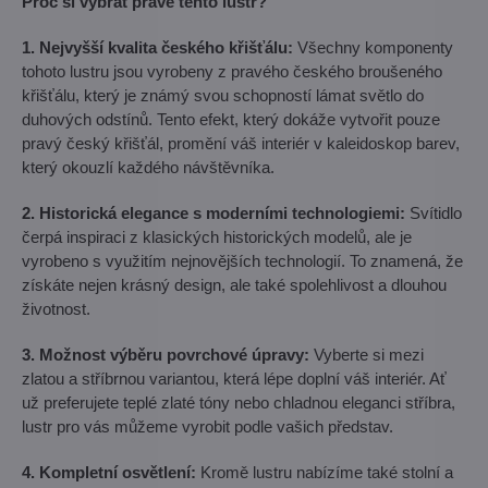
Proč si vybrat právě tento lustr?
1. Nejvyšší kvalita českého křišťálu:
Všechny komponenty
tohoto lustru jsou vyrobeny z pravého českého broušeného
křišťálu, který je známý svou schopností lámat světlo do
duhových odstínů. Tento efekt, který dokáže vytvořit pouze
pravý český křišťál, promění váš interiér v kaleidoskop barev,
který okouzlí každého návštěvníka.
2. Historická elegance s moderními technologiemi:
Svítidlo
čerpá inspiraci z klasických historických modelů, ale je
vyrobeno s využitím nejnovějších technologií. To znamená, že
získáte nejen krásný design, ale také spolehlivost a dlouhou
životnost.
3. Možnost výběru povrchové úpravy:
Vyberte si mezi
zlatou a stříbrnou variantou, která lépe doplní váš interiér. Ať
už preferujete teplé zlaté tóny nebo chladnou eleganci stříbra,
lustr pro vás můžeme vyrobit podle vašich představ.
4. Kompletní osvětlení:
Kromě lustru nabízíme také stolní a