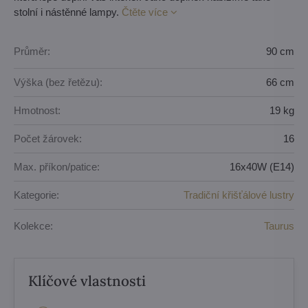
stolní i nástěnné lampy.
Čtěte více
Průměr:
90 cm
Výška (bez řetězu):
66 cm
Hmotnost:
19 kg
Počet žárovek:
16
Max. příkon/patice:
16x40W (E14)
Kategorie:
Tradiční křišťálové lustry
Kolekce:
Taurus
Klíčové vlastnosti