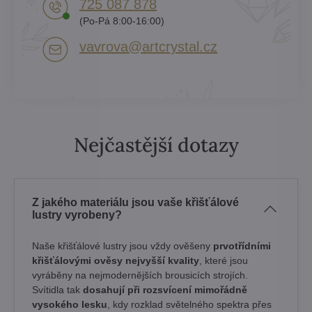
725 087 878​
(Po-Pá 8:00-16:00)
vavrova​@artcrystal​.cz
Nejčastější dotazy
Z jakého materiálu jsou vaše křišťálové
lustry vyrobeny?
Naše křišťálové lustry jsou vždy ověšeny
prvotřídními
křišťálovými ověsy nejvyšší kvality
, které jsou
vyráběny na nejmodernějších brousicích strojích.
Svítidla tak
dosahují při rozsvícení mimořádně
vysokého lesku
, kdy rozklad světelného spektra přes