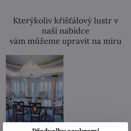
Kterýkoliv křišťálový lustr v
naší nabídce
vám můžeme upravit na míru