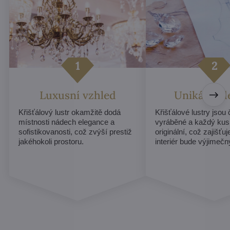
Luxusní vzhled
Unikátní d
Křišťálový lustr okamžitě dodá
Křišťálové lustry jsou
místnosti nádech elegance a
vyráběné a každý kus
sofistikovanosti, což zvýší prestiž
originální, což zajišťu
jakéhokoli prostoru.
interiér bude výjimečn