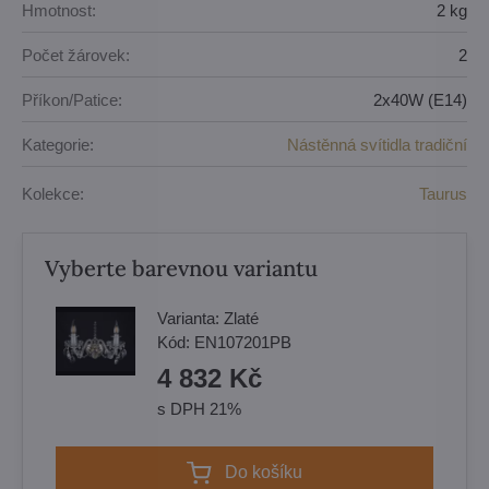
Hmotnost:
2 kg
Počet žárovek:
2
Příkon/Patice:
2x40W (E14)
Kategorie:
Nástěnná svítidla tradiční
Kolekce:
Taurus
Vyberte barevnou variantu
Varianta:
Zlaté
Kód:
EN107201PB
4 832 Kč
s DPH 21%
Do košíku