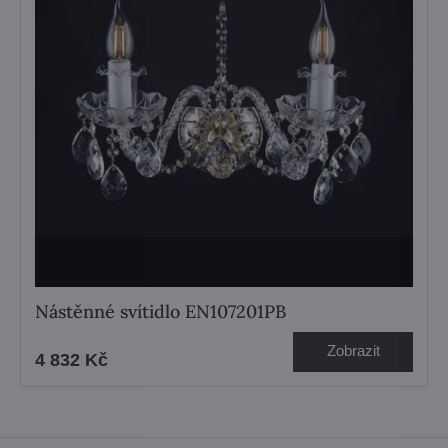
Nástěnné svítidlo EN107201PB
Zobrazit
4 832 Kč