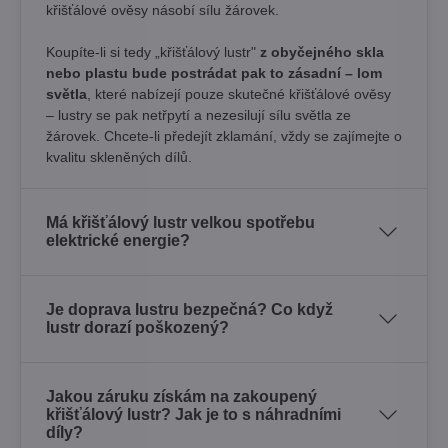
křišťálové ověsy násobí sílu žárovek. ​
Koupíte-li si tedy „křišťálový lustr"
z obyčejného skla
nebo plastu bude postrádat pak to zásadní – lom
světla
, které nabízejí pouze skutečné křišťálové ověsy
– lustry se pak netřpytí a nezesilují sílu světla ze
žárovek. Chcete-li předejít zklamání, vždy se zajímejte o
kvalitu skleněných dílů.
Má křišťálový lustr velkou spotřebu
elektrické energie?
Je doprava lustru bezpečná? Co když
lustr dorazí poškozený?
Jakou záruku získám na zakoupený
křišťálový lustr? Jak je to s náhradními
díly?