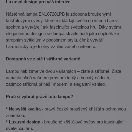
Luxusní design pro váš interiér
Nástěnná lampa EN107201PB je zdobena broušenými
křišťálovými ověsy, které rozkládají světlo do všech barev
spektra a vytvářejí tak fascinující světelnou hru. Díky svému
elegantnímu designu se lampa skvěle hodí jako doplněk ke
stropním svítidlům v podobném stylu, čímž vytváří
harmonický a jednotný vzhled vašeho interiéru.
Dostupná ve zlaté i stříbrné variantě
Lampu nabízíme ve dvou variantách – zlaté a stříbrné. Zlatá
varianta přidá vašemu prostoru teplý a bohatý nádech,
zatímco stříbrná přináší moderní a elegantní vzhled.
Proč si vybrat právě tuto lampu?
* Nejvyšší kvalita -
pravý český broušený křišťál s ochrannou
známkou.
* Luxusní design -
broušené křišťálové ověsy pro fascinující
světelnou hru.