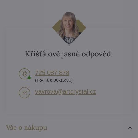
Křišťálově jasné odpovědi
725 087 878​
(Po-Pá 8:00-16:00)
vavrova​@artcrystal​.cz
Vše o nákupu