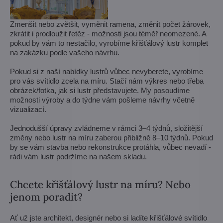
Zmenšit nebo zvětšit, vyměnit ramena, změnit počet žárovek,
zkrátit i prodloužit řetěz - možnosti jsou téměř neomezené. A
pokud by vám to nestačilo, vyrobíme křišťálový lustr komplet
na zakázku podle vašeho návrhu.
Pokud si z naší nabídky lustrů vůbec nevyberete, vyrobíme
pro vás svítidlo zcela na míru. Stačí nám výkres nebo třeba
obrázek/fotka, jak si lustr představujete. My posoudíme
možnosti výroby a do týdne vám pošleme návrhy včetně
vizualizací.
Jednodušší úpravy zvládneme v rámci 3–4 týdnů, složitější
změny nebo lustr na míru zaberou přibližně 8–10 týdnů. Pokud
by se vám stavba nebo rekonstrukce protáhla, vůbec nevadí -
rádi vám lustr podržíme na našem skladu.
Chcete křišťálový lustr na míru? Nebo
jenom poradit?
Ať už jste architekt, designér nebo si ladíte křišťálové svítidlo