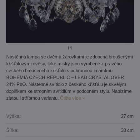
1
/1
Nástěnná lampa se dvěma žárovkami je zdobená broušenými
křišťálovými ověsy, také misky jsou vyrobené z pravého
českého broušeného křišťálu s ochrannou známkou
BOHEMIA CZECH REPUBLIC – LEAD CRYSTAL OVER
24% PbO. Nástěnné svítidlo z českého křišťálu je skvělým
doplňkem ke stropním svítidlům v podobném stylu. Nabízíme
zlatou i stříbrnou variantu.
Čtěte více
Výška:
27 cm
Šířka:
38 cm