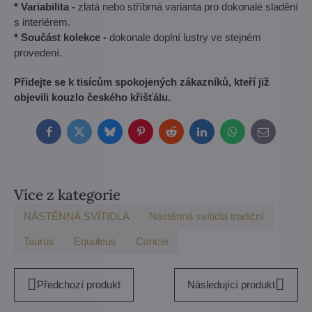
* Variabilita -
zlatá nebo stříbrná varianta pro dokonalé sladění
s interiérem.
* Součást kolekce -
dokonale doplní lustry ve stejném
provedení.
Přidejte se k tisícům spokojených zákazníků, kteří již
objevili kouzlo českého křišťálu.
Facebook
Twitter
Bluesky
Pinterest
Reddit
LinkedIn
WhatsApp
E-
mail
Více z kategorie
NÁSTĚNNÁ SVÍTIDLA
Nástěnná svítidla tradiční
Taurus
Equuleus
Cancer
Předchozí produkt
Následující produkt