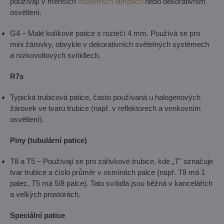
používají v menších
moderních lampách
nebo dekorativním
osvětlení.
G4 – Malé kolíkové patice s roztečí 4 mm. Používá se pro
mini žárovky, obvykle v dekorativních světelných systémech
a nízkovoltových svítidlech.
R7s
Typická trubicová patice, často používaná u halogenových
žárovek ve tvaru trubice (např. v reflektorech a venkovním
osvětlení).
Piny (tubulární patice)
T8 a T5 – Používají se pro zářivkové trubice, kde „T" označuje
tvar trubice a číslo průměr v osminách palce (např. T8 má 1
palec, T5 má 5/8 palce). Tato svítidla jsou běžná v kancelářích
a velkých prostorách.
Speciální patice