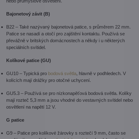
nebo průmyslové osvětlení.
Bajonetový závit (B)
B22 – Také nazývaný bajonetová patice, s průměrem 22 mm.
Patice se nasadí a otočí pro zajištění kontaktu. Používá se
převážně v britských domácnostech a někdy i u některých
speciálních svítidel.
Kolíkové patice (GU)
GU10 – Typická pro
bodová světla
, hlavně v podhledech. V
kolících mají drážky pro otočné uchycení.
GU5.3 – Používá se pro nízkonapěťová bodová světla. Kolíky
mají rozteč 5,3 mm a jsou vhodné do vestavných svítidel nebo
osvětlení na napětí 12 V.
G patice
G9 – Patice pro kolíkové žárovky s roztečí 9 mm, často se