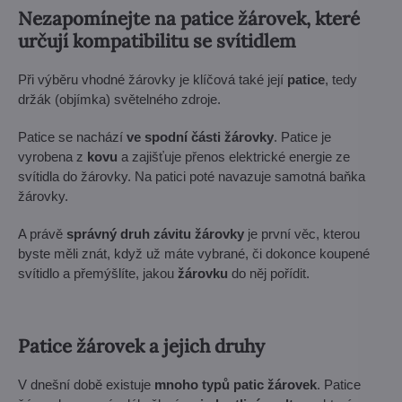
Nezapomínejte na patice žárovek, které
určují kompatibilitu se svítidlem
Při výběru vhodné žárovky je klíčová také její
patice
, tedy
držák (objímka) světelného zdroje.
Patice se nachází
ve spodní části žárovky
. Patice je
vyrobena z
kovu
a zajišťuje přenos elektrické energie ze
svítidla do žárovky. Na patici poté navazuje samotná baňka
žárovky.
A právě
správný druh závitu žárovky
je první věc, kterou
byste měli znát, když už máte vybrané, či dokonce koupené
svítidlo a přemýšlíte, jakou
žárovku
do něj pořídit.
Patice žárovek a jejich druhy
V dnešní době existuje
mnoho typů patic žárovek
. Patice