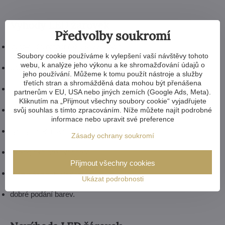
Výhody LED žárovek
Předvolby soukromí
vysoká životnost (až 25 000 hodin),
Soubory cookie používáme k vylepšení vaší návštěvy tohoto
webu, k analýze jeho výkonu a ke shromažďování údajů o
úspornost provozu,
jeho používání. Můžeme k tomu použít nástroje a služby
třetích stran a shromážděná data mohou být přenášena
vyrábí se v různých tvarech,
partnerům v EU, USA nebo jiných zemích (Google Ads, Meta).
Kliknutím na „Přijmout všechny soubory cookie“ vyjadřujete
odolnost vůči častému zapínání,
svůj souhlas s tímto zpracováním. Níže můžete najít podrobné
informace nebo upravit své preference
rychlý náběh světla,
Zásady ochrany soukromí
ekologická nezávadnost,
Přijmout všechny cookies
široká škála teploty barev,
Ukázat podrobnosti
dobré podání barev.