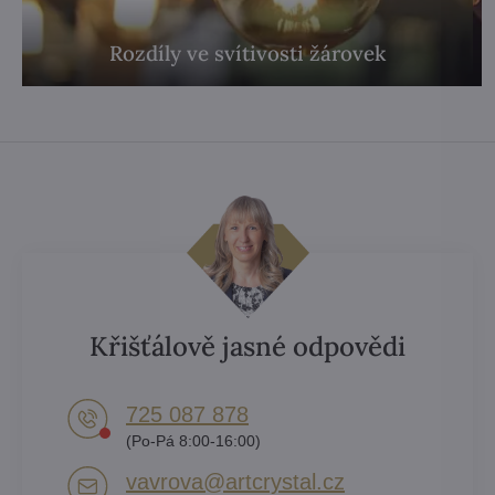
Rozdíly ve svítivosti žárovek
Křišťálově jasné odpovědi
725 087 878​
(Po-Pá 8:00-16:00)
vavrova​@artcrystal​.cz