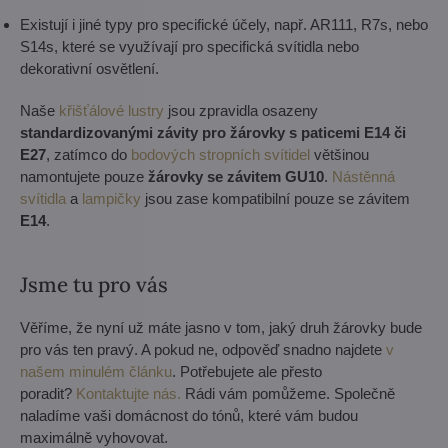
Existují i jiné typy pro specifické účely, např. AR111, R7s, nebo
S14s, které se využívají pro specifická svítidla nebo
dekorativní osvětlení.
Naše
křišťálové lustry
jsou zpravidla osazeny
standardizovanými závity pro žárovky s paticemi E14 či
E27
, zatímco do
bodových stropních svítidel
většinou
namontujete pouze
žárovky se závitem GU10
.
Nástěnná
svítidla
a
lampičky
jsou zase kompatibilní pouze se závitem
E14
.
Jsme tu pro vás
Věříme, že nyní už máte jasno v tom, jaký druh žárovky bude
pro vás ten pravý. A pokud ne, odpověď snadno najdete
v
našem minulém článku
. Potřebujete ale přesto
poradit?
Kontaktujte nás.
Rádi vám pomůžeme. Společně
naladíme vaši domácnost do tónů, které vám budou
maximálně vyhovovat.