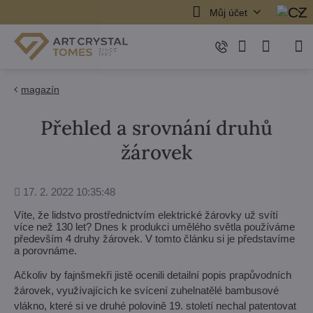
Můj účet
magazín
Přehled a srovnání druhů
žárovek
Přidáno
17. 2. 2022 10:35:48
Víte, že lidstvo prostřednictvím elektrické žárovky už svítí
více než 130 let? Dnes k produkci umělého světla používáme
především 4 druhy žárovek. V tomto článku si je představíme
a porovnáme.
Ačkoliv by fajnšmekři jistě ocenili detailní popis prapůvodních
žárovek, využívajících ke svícení zuhelnatělé bambusové
vlákno, které si ve druhé polovině 19. století nechal patentovat