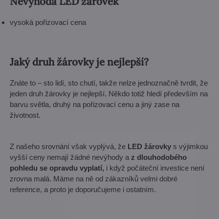
Nevýhoda LED žárovek
vysoká pořizovací cena
Jaký druh žárovky je nejlepší?
Znáte to – sto lidí, sto chutí, takže nelze jednoznačně tvrdit, že
jeden druh žárovky je nejlepší. Někdo totiž hledí především na
barvu světla, druhý na pořizovací cenu a jiný zase na
životnost.
Z našeho srovnání však vyplývá, že
LED žárovky
s výjimkou
vyšší ceny nemají žádné nevýhody a
z dlouhodobého
pohledu se opravdu vyplatí,
i když počáteční investice není
zrovna malá. Máme na ně od zákazníků velmi dobré
reference, a proto je doporučujeme i ostatním.