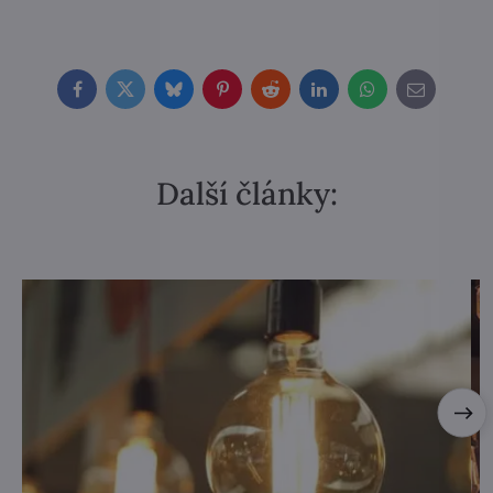
Facebook
Twitter
Bluesky
Pinterest
Reddit
LinkedIn
WhatsApp
E-
mail
Další články: