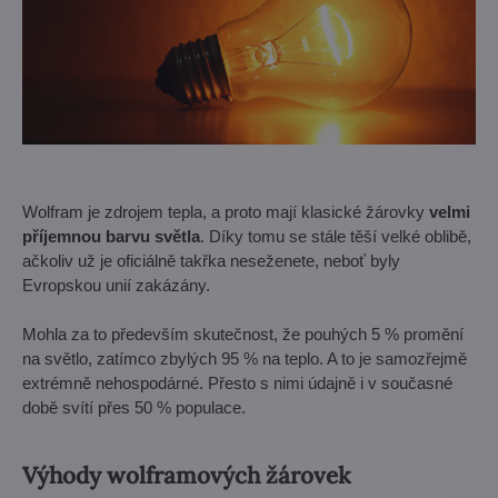
Wolfram je zdrojem tepla, a proto mají klasické žárovky
velmi
příjemnou barvu světla
. Díky tomu se stále těší velké oblibě,
ačkoliv už je oficiálně takřka neseženete, neboť byly
Evropskou unií zakázány.
Mohla za to především skutečnost, že pouhých 5 % promění
na světlo, zatímco zbylých 95 % na teplo. A to je samozřejmě
extrémně nehospodárné. Přesto s nimi údajně i v současné
době svítí přes 50 % populace.
Výhody wolframových žárovek