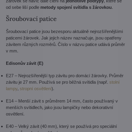
žárovek se navíc dále člení na
jednotlivé podtypy
, které se
od sebe liší podle
metody spojení svítidla s žárovkou
.
Šroubovací patice
Šroubovací patice jsou bezesporu aktuálně nejrozšířenějšími
paticemi žárovek. Jak jejich název naznačuje, jsou opatřeny
závitem různých rozměrů. Číslo v názvu patice udává průměr
v mm.
Edisonův závit (E)
E27 – Nejrozšířenější typ závitu pro domácí žárovky. Průměr
závitu je 27 mm. Používá se pro běžná svítidla (např.
stolní
lampy
,
stropní osvětlení
).
E14 – Menší závit s průměrem 14 mm, často používaný v
menších svítidlech, jako jsou lampičky nebo dekorativní
osvětlení.
E40 – Velký závit (40 mm), který se používá pro speciální