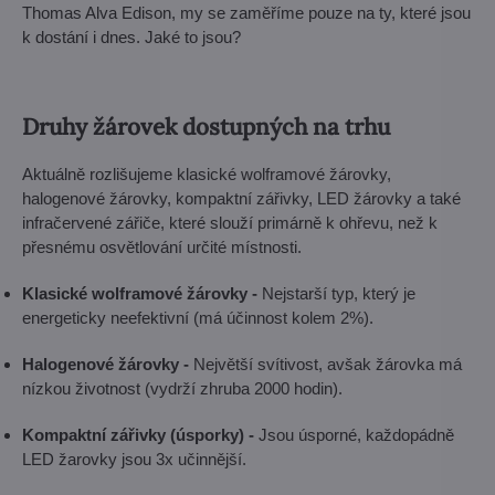
Thomas Alva Edison, my se zaměříme pouze na ty, které jsou
k dostání i dnes. Jaké to jsou?
Druhy žárovek dostupných na trhu
Aktuálně rozlišujeme klasické wolframové žárovky,
halogenové žárovky, kompaktní zářivky, LED žárovky a také
infračervené zářiče, které slouží primárně k ohřevu, než k
přesnému osvětlování určité místnosti.
Klasické wolframové žárovky -
Nejstarší typ, který je
energeticky neefektivní (má účinnost kolem 2%).
Halogenové žárovky -
Největší svítivost, avšak žárovka má
nízkou životnost (vydrží zhruba 2000 hodin).
Kompaktní zářivky (úsporky) -
Jsou úsporné, každopádně
LED žarovky jsou 3x učinnější.