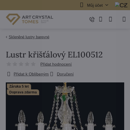
Můj účet
Skleněné lustry barevné
Lustr křišťálový EL100512
Přidat hodnocení
Přidat k Oblíbeným
Doručení
Záruka 5 let
Doprava zdarma