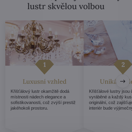
lustr skvělou volbou
Luxusní vzhled
Unikátní d
Křišťálový lustr okamžitě dodá
Křišťálové lustry jsou
místnosti nádech elegance a
vyráběné a každý kus
sofistikovanosti, což zvýší prestiž
originální, což zajišťu
jakéhokoli prostoru.
interiér bude výjimečn