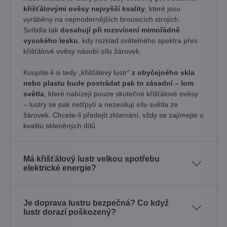
křišťálovými ověsy nejvyšší kvality
, které jsou
vyráběny na nejmodernějších brousicích strojích.
Svítidla tak
dosahují při rozsvícení mimořádně
vysokého lesku
, kdy rozklad světelného spektra přes
křišťálové ověsy násobí sílu žárovek. ​
Koupíte-li si tedy „křišťálový lustr"
z obyčejného skla
nebo plastu bude postrádat pak to zásadní – lom
světla
, které nabízejí pouze skutečné křišťálové ověsy
– lustry se pak netřpytí a nezesilují sílu světla ze
žárovek. Chcete-li předejít zklamání, vždy se zajímejte o
kvalitu skleněných dílů.
Má křišťálový lustr velkou spotřebu
elektrické energie?
Je doprava lustru bezpečná? Co když
lustr dorazí poškozený?