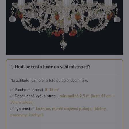
✨
Hodí se tento lustr do vaší místnosti?
Na základě rozměrů je toto svítidlo ideální pro:
✅ Plocha místnosti:
8–15 m²
✅ Doporučená výška stropu:
minimálně 2,5 m (lustr 44 cm +
30 cm závěs)
✅ Typ prostor:
Ložnice, menší obývací pokoje, jídelny,
pracovny, kuchyně