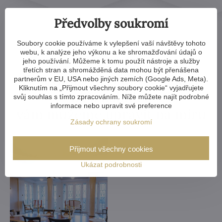
Předvolby soukromí
Soubory cookie používáme k vylepšení vaší návštěvy tohoto
webu, k analýze jeho výkonu a ke shromažďování údajů o
jeho používání. Můžeme k tomu použít nástroje a služby
třetích stran a shromážděná data mohou být přenášena
Kterýkoliv křišťálový lustr v
partnerům v EU, USA nebo jiných zemích (Google Ads, Meta).
Kliknutím na „Přijmout všechny soubory cookie“ vyjadřujete
naší nabídce
svůj souhlas s tímto zpracováním. Níže můžete najít podrobné
informace nebo upravit své preference
vám můžeme upravit na míru
Zásady ochrany soukromí
Přijmout všechny cookies
Ukázat podrobnosti