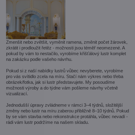
Zmenšit nebo zvětšit, vyměnit ramena, změnit počet žárovek,
zkrátit i prodloužit řetěz - možnosti jsou téměř neomezené. A
pokud by vám to nestačilo, vyrobíme křišťálový lustr komplet
na zakázku podle vašeho návrhu.
Pokud si z naší nabídky lustrů vůbec nevyberete, vyrobíme
pro vás svítidlo zcela na míru. Stačí nám výkres nebo třeba
obrázek/fotka, jak si lustr představujete. My posoudíme
možnosti výroby a do týdne vám pošleme návrhy včetně
vizualizací.
Jednodušší úpravy zvládneme v rámci 3–4 týdnů, složitější
změny nebo lustr na míru zaberou přibližně 8–10 týdnů. Pokud
by se vám stavba nebo rekonstrukce protáhla, vůbec nevadí -
rádi vám lustr podržíme na našem skladu.