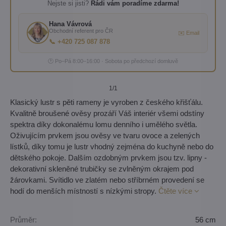
Nejste si jisti?
Rádi vám poradíme zdarma!
Hana Vávrová
Obchodní referent pro ČR
✉️ Email
📞 +420 725 087 878
🕐 Po–Pá 8:00–16:00 · Sobota po předchozí domluvě
1
/1
Klasický lustr s pěti rameny je vyroben z českého křišťálu.
Kvalitně broušené ověsy prozáří Váš interiér všemi odstíny
spektra díky dokonalému lomu denního i umělého světla.
Oživujícím prvkem jsou ověsy ve tvaru ovoce a zelených
lístků, díky tomu je lustr vhodný zejména do kuchyně nebo do
dětského pokoje. Dalším ozdobným prvkem jsou tzv. lipny -
dekorativní skleněné trubičky se zvlněným okrajem pod
žárovkami. Svítidlo ve zlatém nebo stříbrném provedení se
hodí do menších místností s nízkými stropy.
Čtěte více
Průměr:
56 cm