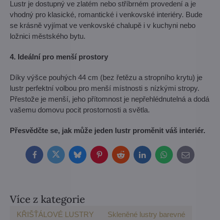
Lustr je dostupný ve zlatém nebo stříbrném provedení a je
vhodný pro klasické, romantické i venkovské interiéry. Bude
se krásně vyjímat ve venkovské chalupě i v kuchyni nebo
ložnici městského bytu.
4. Ideální pro menší prostory
Díky výšce pouhých 44 cm (bez řetězu a stropního krytu) je
lustr perfektní volbou pro menší místnosti s nízkými stropy.
Přestože je menší, jeho přítomnost je nepřehlédnutelná a dodá
vašemu domovu pocit prostornosti a světla.
Přesvědčte se, jak může jeden lustr proměnit váš interiér.
Facebook
Twitter
Bluesky
Pinterest
Reddit
LinkedIn
WhatsApp
E-
mail
Více z kategorie
KŘIŠŤÁLOVÉ LUSTRY
Skleněné lustry barevné