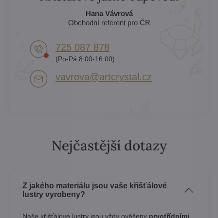
Hana Vávrová
Obchodní referent pro ČR
725 087 878​
(Po-Pá 8:00-16:00)
vavrova​@artcrystal​.cz
Nejčastější dotazy
Z jakého materiálu jsou vaše křišťálové
lustry vyrobeny?
Naše křišťálové lustry jsou vždy ověšeny
prvotřídními