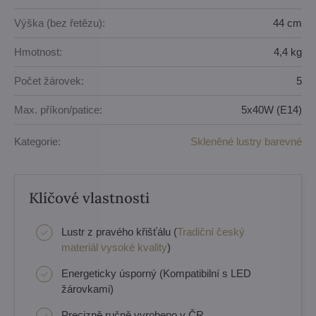
Výška (bez řetězu):
44 cm
Hmotnost:
4,4 kg
Počet žárovek:
5
Max. příkon/patice:
5x40W (E14)
Kategorie:
Skleněné lustry barevné
Klíčové vlastnosti
Lustr z pravého křišťálu (
Tradiční český
materiál vysoké kvality
)
Energeticky úsporný (Kompatibilní s LED
žárovkami)
Precizně ručně vyrobeno v ČR