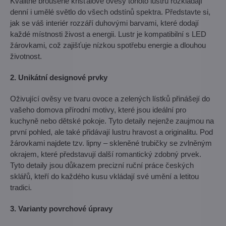
Kvalitně broušené křišťálové ověsy tohoto lustru rozkládají
denní i umělé světlo do všech odstínů spektra. Představte si,
jak se váš interiér rozzáří duhovými barvami, které dodají
každé místnosti živost a energii. Lustr je kompatibilní s LED
žárovkami, což zajišťuje nízkou spotřebu energie a dlouhou
životnost.
2. Unikátní designové prvky
Oživující ověsy ve tvaru ovoce a zelených lístků přinášejí do
vašeho domova přírodní motivy, které jsou ideální pro
kuchyně nebo dětské pokoje. Tyto detaily nejenže zaujmou na
první pohled, ale také přidávají lustru hravost a originalitu. Pod
žárovkami najdete tzv. lipny – skleněné trubičky se zvlněným
okrajem, které představují další romantický zdobný prvek.
Tyto detaily jsou důkazem precizní ruční práce českých
sklářů, kteří do každého kusu vkládají své umění a letitou
tradici.
3. Varianty povrchové úpravy