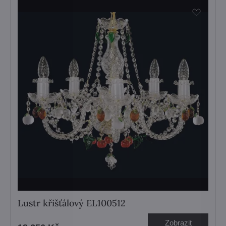
Lustr křišťálový EL100512
Zobrazit