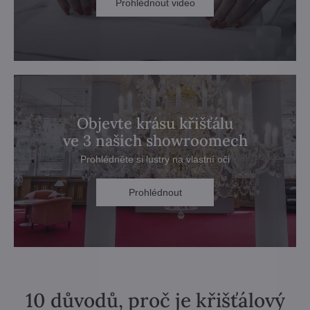
Prohlédnout video
Objevte krásu křišťálu
ve 3 našich showroomech
Prohlédněte si lustry na vlastní oči
Prohlédnout
10 důvodů, proč je křišťálový