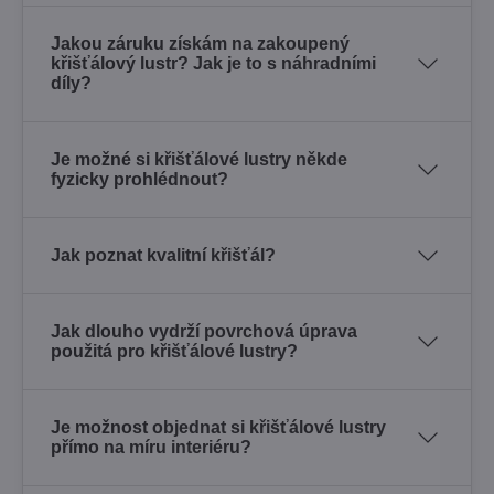
Jakou záruku získám na zakoupený
křišťálový lustr? Jak je to s náhradními
díly?
Je možné si křišťálové lustry někde
fyzicky prohlédnout?
Jak poznat kvalitní křišťál?
Jak dlouho vydrží povrchová úprava
použitá pro křišťálové lustry?
Je možnost objednat si křišťálové lustry
přímo na míru interiéru?