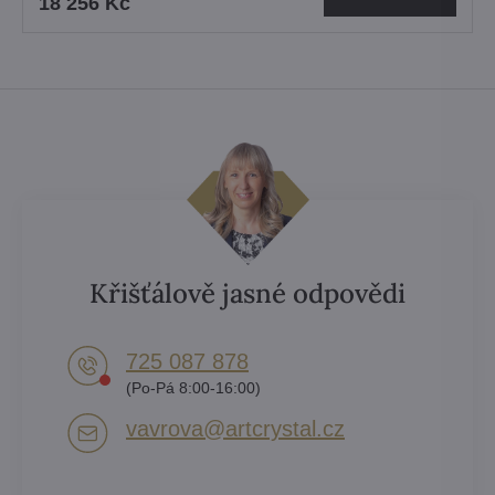
18 256 Kč
Křišťálově jasné odpovědi
725 087 878​
(Po-Pá 8:00-16:00)
vavrova​@artcrystal​.cz